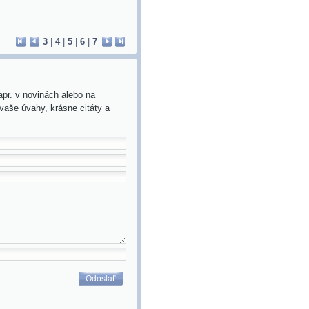
3
|
4
|
5
|
6
|
7
apr. v novinách alebo na
 vaše úvahy, krásne citáty a
Odoslať