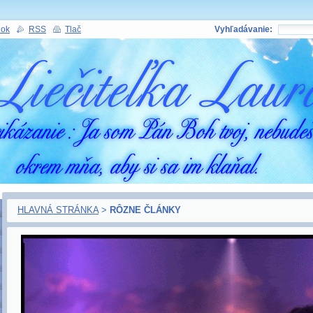
nok
RSS
Tlač
Vyhľadávanie:
HLAVNÁ STRÁNKA
>
RÔZNE ČLÁNKY