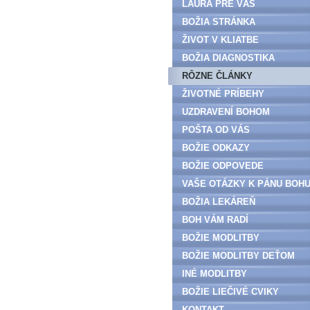
LAURA PRE VÁS
BOŽIA STRÁNKA
ŽIVOT V KLIATBE
BOŽIA DIAGNOSTIKA
RÔZNE ČLÁNKY
ŽIVOTNÉ PRÍBEHY
UZDRAVENÍ BOHOM
POŠTA OD VÁS
BOŽIE ODKAZY
BOŽIE ODPOVEDE
VAŠE OTÁZKY K PÁNU BOH
BOŽIA LEKÁREŇ
BOH VÁM RADÍ
BOŽIE MODLITBY
BOŽIE MODLITBY DEŤOM
INÉ MODLITBY
BOŽIE LIEČIVÉ CVIKY
KONTAKT