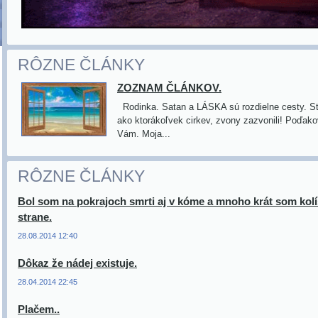
RÔZNE ČLÁNKY
ZOZNAM ČLÁNKOV.
Rodinka. Satan a LÁSKA sú rozdielne cesty. Sto
ako ktorákoľvek cirkev, zvony zazvonili! Poďa
Vám. Moja...
RÔZNE ČLÁNKY
Bol som na pokrajoch smrti aj v kóme a mnoho krát som kolís
strane.
28.08.2014 12:40
Dôkaz že nádej existuje.
28.04.2014 22:45
Plačem..