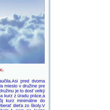
c.
učila.Asi pred dvoma
a miesto v družine pre
ružinu je to dosť velký
a kurz z úradu práce,a
ôj kurz minimálne do
berať dieťa zo školy.V