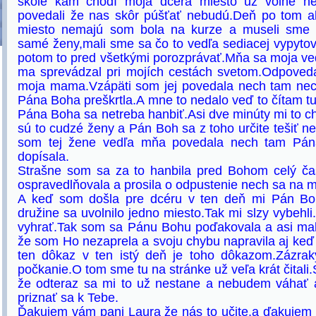
škole kam chodí moja dcéra miesto už volné n
povedali že nas skôr púšťať nebudú.Deň po tom ak
miesto nemajú som bola na kurze a museli sme r
samé ženy,mali sme sa čo to vedľa sediacej vypytova
potom to pred všetkými porozprávať.Mňa sa moja ved
ma sprevádzal pri mojích cestách svetom.Odpove
moja mama.Vzápäti som jej povedala nech tam ne
Pána Boha preškrtla.A mne to nedalo veď to čítam t
Pána Boha sa netreba hanbiť.Asi dve minúty mi to ch
sú to cudzé ženy a Pán Boh sa z toho určite tešiť 
som tej žene vedľa mňa povedala nech tam Pán
dopísala.
Strašne som sa za to hanbila pred Bohom celý č
ospravedlňovala a prosila o odpustenie nech sa na 
A keď som došla pre dcéru v ten deň mi Pán Boh
družine sa uvolnilo jedno miesto.Tak mi slzy vybehli.
vyhrať.Tak som sa Pánu Bohu poďakovala a asi mal
že som Ho nezaprela a svoju chybu napravila aj keď m
ten dôkaz v ten istý deň je toho dôkazom.Zázra
počkanie.O tom sme tu na stránke už veľa krát čital
že odteraz sa mi to už nestane a nebudem váhať a
priznať sa k Tebe.
Ďakujem vám pani Laura že nás to učite,a ďakujem a