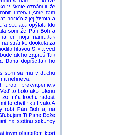
ebolo.A nam na kurze
o v škole oznámili že
obiť interviu,sme tam
ť hocičo z jej života a
ľa sediaca opýtala kto
dala som že Pán Boh a
cha len moju mamu,tak
u na stránke dookola za
odilo hlavou Silvia veď
nebude ak ho zapreš.Tak
a Boha dopíše,tak ho
as som sa mu v duchu
mňa nehnevá.
 urobil prekvapenie,v
Veď to bolo ako lotériu
 zo mňa trochu radosť
i to chvílinku trvalo.A
ky robí Pán Boh aj na
i.Sľubujem Ti Pane Bože
ni na stotinu sekundy
j iným písateľom ktorí