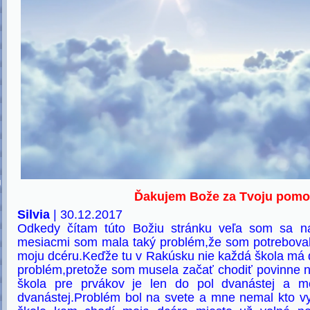
U
Ďakujem Bože za Tvoju pomo
Silvia
| 30.12.2017
Odkedy čítam túto Božiu stránku veľa som sa na
mesiacmi som mala taký problém,že som potreboval
moju dcéru.Keďže tu v Rakúsku nie každá škola má d
problém,pretože som musela začať chodiť povinne n
škola pre prvákov je len do pol dvanástej a m
dvanástej.Problém bol na svete a mne nemal kto vy