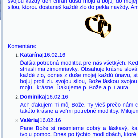
svojou každý deň chráň dušu moju a bojuj do moje
silou, ktorou dostaneš každé zlo do pekla navždy. A
Komentáre:
Katarína
|16.02.16
Ďalšia potrebná modlitba pre nás všetkých. Keď 
striasli ma zimomriavky. Obsahuje krásne slová 
každé zlo, odnes z duše mojej každú únavu, s
bojuj proti zlu svojou silou, Bože láskou svoj
moju...krásne. Ďakujeme p. Bože a p. Laura.
Dominika
|16.02.16
Ach ďakujem Ti môj Bože, Ty vieš prečo nám c
takéto krásne a veľmi potrebné modlitby. Miluje
Valéria
|16.02.16
Pane Bože si nesmierne dobrý a láskavý, k
tvoju pomoc. Dnes po týchto modlidbách, ktoré s