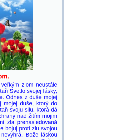
om.
 veľkým zlom neustále
aň Svetlo svojej lásky,
ude. Odnes z duše mojej
j mojej duše, ktorý do
aň svoju silu, ktorá dá
ochrany nad žitím mojim
i zla prenasledovaná
 bojuj proti zlu svojou
j nevyhrá. Bože láskou