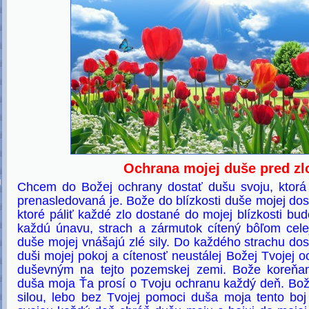
Ochrana mojej duše pred zl
U
Chcem do Božej ochrany dostať dušu svoju, ktorá
prenasledovaná je. Bože do blízkosti duše mojej dost
ktoré páliť každé zlo dostané do mojej blízkosti b
každú únavu, strach a zármutok cítený bôľom cele
duše mojej vnášajú zlé sily. Do každého strachu dost
duši mojej pokoj a cítenosť neustálej Božej Tvojej 
duševným na tejto pozemskej zemi. Bože koreňam
duša moja Ťa prosí o Tvoju ochranu každý deň. Bože
silou, lebo bez Tvojej pomoci duša moja tento bo