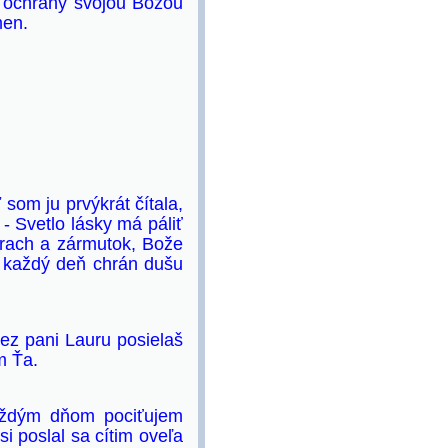
j ochrany svojou Božou
men.
som ju prvýkrát čítala,
- Svetlo lásky má páliť
trach a zármutok, Bože
ou každý deň chrán dušu
ez pani Lauru posielaš
m Ťa.
aždým dňom pociťujem
i poslal sa cítim oveľa