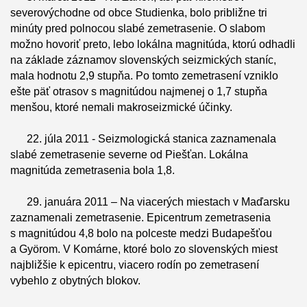
severovýchodne od obce Studienka, bolo približne tri
minúty pred polnocou slabé zemetrasenie. O slabom
možno hovoriť preto, lebo lokálna magnitúda, ktorú odhadli
na základe záznamov slovenských seizmických staníc,
mala hodnotu 2,9 stupňa. Po tomto zemetrasení vzniklo
ešte päť otrasov s magnitúdou najmenej o 1,7 stupňa
menšou, ktoré nemali makroseizmické účinky.
22. júla 2011 - Seizmologická stanica zaznamenala
slabé zemetrasenie severne od Piešťan. Lokálna
magnitúda zemetrasenia bola 1,8.
29. januára 2011 – Na viacerých miestach v Maďarsku
zaznamenali zemetrasenie. Epicentrum zemetrasenia
s magnitúdou 4,8 bolo na polceste medzi Budapešťou
a Györom. V Komárne, ktoré bolo zo slovenských miest
najbližšie k epicentru, viacero rodín po zemetrasení
vybehlo z obytných blokov.