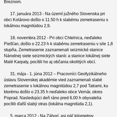
Breznom.
17. januára 2013 - Na území južného Slovenska pri
obci Kolárovo došlo o 11.50 h k slabému zemetraseniu s
lokálnou magnitúdou 2,9.
18. novembra 2012 - Pri obci Chtelnica, neďaleko
Piešťan, došlo o 22.23 h k slabému zemetraseniu v sile 1,8
stupňa. Zemetrasenie zaznamenali seizmické stanice
Národnej siete seizmických staníc a stanice lokálnej siete
Malé Karpaty, pocítili ho aj občania okolitých obcí.
31. mája - 1. júna 2012 – Pracovníci Geofyzikálneho
ústavu Slovenskej akadémie vied zaznamenali slabé
zemetrasenie s lokálnou magnitúdou 2,7 pod Tatrami, ku
ktorému došlo o 23.35 h neďaleko obce Vernár, okres
Poprad. Nasledujúci deň ráno pred 6.00 h obyvatelia
pocítili ďalší slabý otras (lokálna magnitúda 2,1).
5. marca 2012 - Na Záhorí, asi päť kilometrov