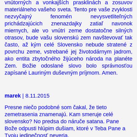
vnútorných a vonkajších prasklinách a zosuvov
materiálneho vašeho sveta. Tento pre vaše zvyklosti
nezvyčajný fenomén nevysvetliteľných
prichádzajúcich znenazdajky zatiaľ navonok
miernych, ale vo vnútri zeme dostatočne silných
otrasov, bude vašu slovenskú zem navštevovať tak
často, až kým celé Slovensko nebude stratené z
povrchu zeme, vstrebané jej životodárnym jadrom,
ako entita zbytočného žijúceho národa na planéte
Zem. Božie odoslané slovo bolo správnosťou
zapísané Lauriným duševným príjmom. Amen.
marek
| 8.11.2015
Presne niečo podobné som čakal, že tieto
zemetrasenia znamenajú. Kam smeruje celé
slovensko? No predsa do náruče satana. Pane
Bože odpusti hlúpim dušiam, ktoré v Teba Pane a
Tvoju jedinečnosť neveria.