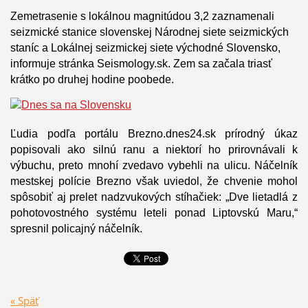
Zemetrasenie s lokálnou magnitúdou 3,2 zaznamenali
seizmické stanice slovenskej Národnej siete seizmických
staníc a Lokálnej seizmickej siete východné Slovensko,
informuje stránka Seismology.sk. Zem sa začala triasť
krátko po druhej hodine poobede.
Ľudia podľa portálu Brezno.dnes24.sk prírodný úkaz
popisovali ako silnú ranu a niektorí ho prirovnávali k
výbuchu, preto mnohí zvedavo vybehli na ulicu. Náčelník
mestskej polície Brezno však uviedol, že chvenie mohol
spôsobiť aj prelet nadzvukových stíhačiek: „Dve lietadlá z
pohotovostného systému leteli ponad Liptovskú Maru,“
spresnil policajný náčelník.
« Späť