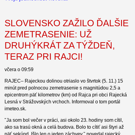
SLOVENSKO ZAŽILO ĎALŠIE
ZEMETRASENIE: UŽ
DRUHÝKRÁT ZA TÝŽDEŇ,
TERAZ PRI RAJCI!
včera o 09:59
RAJEC– Rajeckou dolinou otriaslo vo štvrtok (5. 11.) 15
minút pred polnocou zemetrasenie s magnitúdou 2,5 a
epicentrom päť kilometrov (km) od Rajca pri obci Rajecká
Lesná v Strážovských vrchoch. Informoval o tom portál
imeteo.sk.
"Ja som bol večer v práci, asi okolo 23. hodiny som cítil,
ako sa trasú okná a celá budova. Bolo to cítiť asi štyri až
päť sekúnd. Išlo len o jeden záchvev," povedal rajecký