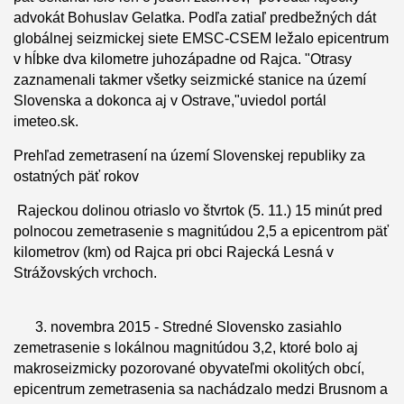
advokát Bohuslav Gelatka. Podľa zatiaľ predbežných dát
globálnej seizmickej siete EMSC-CSEM ležalo epicentrum
v hĺbke dva kilometre juhozápadne od Rajca. "Otrasy
zaznamenali takmer všetky seizmické stanice na území
Slovenska a dokonca aj v Ostrave,"uviedol portál
imeteo.sk.
Prehľad zemetrasení na území Slovenskej republiky za
ostatných päť rokov
Rajeckou dolinou otriaslo vo štvrtok (5. 11.) 15 minút pred
polnocou zemetrasenie s magnitúdou 2,5 a epicentrom päť
kilometrov (km) od Rajca pri obci Rajecká Lesná v
Strážovských vrchoch.
3. novembra 2015 - Stredné Slovensko zasiahlo
zemetrasenie s lokálnou magnitúdou 3,2, ktoré bolo aj
makroseizmicky pozorované obyvateľmi okolitých obcí,
epicentrum zemetrasenia sa nachádzalo medzi Brusnom a