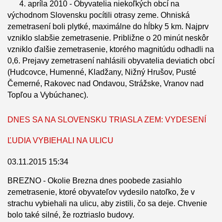
4. apríla 2010 - Obyvatelia niekoľkých obcí na
východnom Slovensku pocítili otrasy zeme. Ohniská
zemetrasení boli plytké, maximálne do hĺbky 5 km. Najprv
vzniklo slabšie zemetrasenie. Približne o 20 minút neskôr
vzniklo ďalšie zemetrasenie, ktorého magnitúdu odhadli na
0,6. Prejavy zemetrasení nahlásili obyvatelia deviatich obcí
(Hudcovce, Humenné, Kladžany, Nižný Hrušov, Pusté
Čemerné, Rakovec nad Ondavou, Strážske, Vranov nad
Topľou a Vybúchanec).
DNES SA NA SLOVENSKU TRIASLA ZEM: VYDESENÍ
ĽUDIA VYBIEHALI NA ULICU
03.11.2015 15:34
BREZNO - Okolie Brezna dnes poobede zasiahlo
zemetrasenie, ktoré obyvateľov vydesilo natoľko, že v
strachu vybiehali na ulicu, aby zistili, čo sa deje. Chvenie
bolo také silné, že roztriaslo budovy.