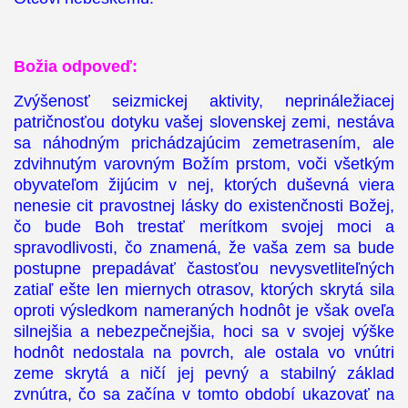
Božia odpoveď:
Zvýšenosť seizmickej aktivity, neprináležiacej
patričnosťou dotyku vašej slovenskej zemi, nestáva
sa náhodným prichádzajúcim zemetrasením, ale
zdvihnutým varovným Božím prstom, voči všetkým
obyvateľom žijúcim v nej, ktorých duševná viera
nenesie cit pravostnej lásky do existenčnosti Božej,
čo bude Boh trestať merítkom svojej moci a
spravodlivosti, čo znamená, že vaša zem sa bude
postupne prepadávať častosťou nevysvetliteľných
zatiaľ ešte len miernych otrasov, ktorých skrytá sila
oproti výsledkom nameraných hodnôt je však oveľa
silnejšia a nebezpečnejšia, hoci sa v svojej výške
hodnôt nedostala na povrch, ale ostala vo vnútri
zeme skrytá a ničí jej pevný a stabilný základ
zvnútra, čo sa začína v tomto období ukazovať na