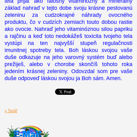
tela prijať ako falošný vitaminózny a minerálny
základ nahraď v tejto dobe svoju krásne pestovanú
zeleninu za cudzokrajné náhrady ovocného
produktu, čo v cudzích zemiach touto dobou rastie
ako ovocie. Nahraď jeho vitaminóznou silou papriku
a rajčinu a keď toto nedokážeš toxicita tvojeho tela
vystúpi na ten najvyšší stupeň regulačnosti
imunitnej spotreby tela. Boh láskou svojou vaše
duše odkazuje na jeho varovný systém buď alebo
prežiješ, alebo v chorobe skončíš tohoto roka
jedením krásnej zeleniny. Odovzdal som pre vaše
duše odpoveď láskou svojou ja Boh sám. Amen.
« Späť