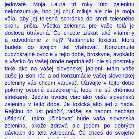
jedovaté. Moja Laura tri roky túto zeleninu
nekonzumuje, hoc jej chuť miluje ale nie je moja
vôľa, aby jej telesná schránka do smrti telesného
skonu prišla. Všetka zelenina pre vaše telá je
doslova otrávená. Čo chcete získať aké vitamíny
a odvodnenie z nej? Natiahnete toxicitu, ktorú
budete do svojich tiel vťahovať. Konzumujte
cudzokrajné ovocie v tejto dobe, broskyne, avokádo
a všetko čo vašej úrode neprináleží, nie sú postreky
také ako na vašej slovenskej jabloni. Mám vaše
duše ja Boh rád a od konzumácie vašej slovenskej
zeleniny vás chcem varovať. Užívajte v tejto dobe
pokrmy ovocné cudzokrajné, lebo nie sú chémiou
striekané. Jedzte ovocie viac ako vašu slovenskú
zeleninu v tejto dobe. Je toxická ako jed z hada.
Rajčinu do úst položiť, radšej sa hadom nechám
uštipnúť. Takto účinkovať bude vaša slovenská
zelenina, akože zdravá ale jedom po dobrých
dávkach do tela vstrebaná. Čo chceš do svojeho