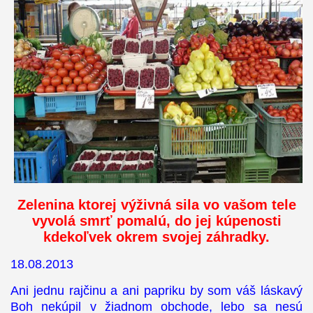
Zelenina ktorej výživná sila vo vašom tele
vyvolá smrť pomalú, do jej kúpenosti
kdekoľvek okrem svojej záhradky.
18.08.2013
Ani jednu rajčinu a ani papriku by som váš láskavý
Boh nekúpil v žiadnom obchode, lebo sa nesú