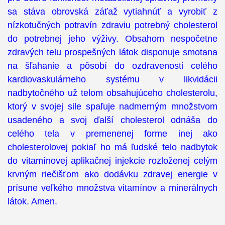
sa stáva obrovská záťaž vytiahnúť a vyrobiť z
nízkotučných potravín zdraviu potrebný cholesterol
do potrebnej jeho výživy. Obsahom nespočetne
zdravých telu prospešných látok disponuje smotana
na šľahanie a pôsobí do ozdravenosti celého
kardiovaskulárneho systému v likvidácii
nadbytočného už telom obsahujúceho cholesterolu,
ktorý v svojej sile spaľuje nadmerným množstvom
usadeného a svoj ďalší cholesterol odnáša do
celého tela v premenenej forme inej ako
cholesterolovej pokiaľ ho má ľudské telo nadbytok
do vitamínovej aplikačnej injekcie rozloženej celým
krvným riečišťom ako dodávku zdravej energie v
prísune veľkého množstva vitamínov a minerálnych
látok. Amen.