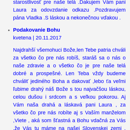
starostlivosť pre naše telá .Ďakujem Vám pani
Laura za odovzdanie odkazu .Pozdravujem
pána Vladka .S láskou a nekonečnou vďakou .
Podakovanie Bohu
kvetena | 20.11.2017
Najdrahší všemohuci Bože,len Tebe patria chváli
za všetko čo pre nás robíš, staráš sa o nás o
naše zdravie a o všetko čo je pre naše telá
dobré a prospešné. Len Teba vždy budeme
chváliť jediného Boha a dakovať ,lebo ťa veľmi
ľubime drahý náš Bože s tou najvačšou láskou,
celou dušou i srdcom a s veľkou pokorou. Aj
Vám naša drahá a láskavá pani Laura , za
všetko čo pre nás robíte aj s Vaším manželom
,Viete , aká som šťastná a Bohu vdačná za Vás
,že Vás tu máme na našej Slovenskej zemi ,