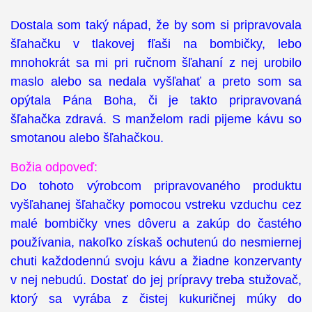
Dostala som taký nápad, že by som si pripravovala
šľahačku v tlakovej fľaši na bombičky, lebo
mnohokrát sa mi pri ručnom šľahaní z nej urobilo
maslo alebo sa nedala vyšľahať a preto som sa
opýtala Pána Boha, či je takto pripravovaná
šľahačka zdravá. S manželom radi pijeme kávu so
smotanou alebo šľahačkou.
Božia odpoveď:
Do tohoto výrobcom pripravovaného produktu
vyšľahanej šľahačky pomocou vstreku vzduchu cez
malé bombičky vnes dôveru a zakúp do častého
používania, nakoľko získaš ochutenú do nesmiernej
chuti každodennú svoju kávu a žiadne konzervanty
v nej nebudú. Dostať do jej prípravy treba stužovač,
ktorý sa vyrába z čistej kukuričnej múky do