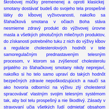
škrobovej múčky premenenej a oproti klasickej
smotany dostávať budeš do svojeho tela prospešné
látky do kĺbovej vyživovanosti, nakoľko sa
šľahačková smotana v očiach Boha stáva
nesmierne zdravý produkt do výživovej úrovne
masla a všetkých plnotučných mliečnych produktov,
do získanosti potrebného tuku z nich do výživy kĺbov
a regulácie cholesterolových hodnôt v tele
samoregulačným prednastaveným telesným
procesom, v ktorom sa zvýšenosť cholesterolu
prijatého zo šľahačkovej smotany nikdy neprejaví,
nakoľko si ho telo samo upraví do takých hodnôt
bezpečných zdravie nepoškodzujúcich a naučí sa
ako hovoria odborníci na výživu zlý cholesterol
spracovávať vlastným svojim telesným systémom
tak, aby bol telu prospešný a nie škodlivý. Zásady v
stravovaní učia všetkých ľudí odmietať obsahom