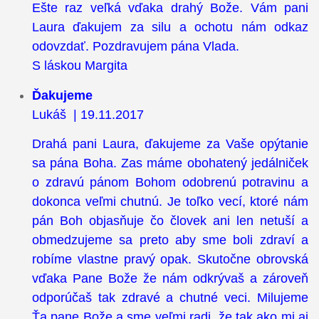
Ešte raz veľká vďaka drahý Bože. Vám pani
Laura ďakujem za silu a ochotu nám odkaz
odovzdať. Pozdravujem pána Vlada.
S láskou Margita
Ďakujeme
Lukáš | 19.11.2017
Drahá pani Laura, ďakujeme za Vaše opýtanie
sa pána Boha. Zas máme obohatený jedálniček
o zdravú pánom Bohom odobrenú potravinu a
dokonca veľmi chutnú. Je toľko vecí, ktoré nám
pán Boh objasňuje čo človek ani len netuší a
obmedzujeme sa preto aby sme boli zdraví a
robíme vlastne pravý opak. Skutočne obrovská
vďaka Pane Bože že nám odkrývaš a zároveň
odporúčaš tak zdravé a chutné veci. Milujeme
Ťa pane Bože a sme veľmi radi, že tak ako mi aj