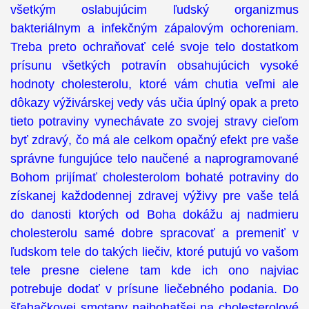
všetkým oslabujúcim ľudský organizmus
bakteriálnym a infekčným zápalovým ochoreniam.
Treba preto ochraňovať celé svoje telo dostatkom
prísunu všetkých potravín obsahujúcich vysoké
hodnoty cholesterolu, ktoré vám chutia veľmi ale
dôkazy výživárskej vedy vás učia úplný opak a preto
tieto potraviny vynechávate zo svojej stravy cieľom
byť zdravý, čo má ale celkom opačný efekt pre vaše
správne fungujúce telo naučené a naprogramované
Bohom prijímať cholesterolom bohaté potraviny do
získanej každodennej zdravej výživy pre vaše telá
do danosti ktorých od Boha dokážu aj nadmieru
cholesterolu samé dobre spracovať a premeniť v
ľudskom tele do takých liečiv, ktoré putujú vo vašom
tele presne cielene tam kde ich ono najviac
potrebuje dodať v prísune liečebného podania. Do
šľahačkovej smotany najbohatšej na cholesterolové