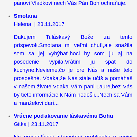
pánovi Vladkovi nech Vás Pán Boh ochraňuje.
Smotana
Helena | 23.11.2017
Dakujem Ti,láskavý Bože za tento
príspevok.Smotana mi veľmi chutí,ale snažila
som sa jej vyhýbať,hoci by som ju aj na
posedenie vypila.Vrátim ju spať do
kuchyne.Nevieme,čo je pre Nás a naše telo
prospešné. Vdaka,že Nás stále učíš a pomáhaš
v našom živote.Vdaka Vám pani Laure,bez Vás
by tieto informácie k Nám nedošli...Nech sa Vám
a manželovi darí...
Vrúcne poďakovanie láskavému Bohu
Gitka | 23.11.2017
Na preventívnej zdravotnej prehliadke u mojej