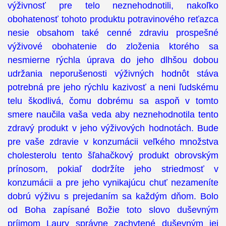
výživnosť pre telo neznehodnotili, nakoľko
obohatenosť tohoto produktu potravinového reťazca
nesie obsahom také cenné zdraviu prospešné
výživové obohatenie do zloženia ktorého sa
nesmierne rýchla úprava do jeho dlhšou dobou
udržania neporušenosti výživných hodnôt stáva
potrebná pre jeho rýchlu kazivosť a neni ľudskému
telu škodlivá, čomu dobrému sa aspoň v tomto
smere naučila vaša veda aby neznehodnotila tento
zdravý produkt v jeho výživových hodnotách. Bude
pre vaše zdravie v konzumácii veľkého množstva
cholesterolu tento šľahačkový produkt obrovským
prínosom, pokiaľ dodržíte jeho striedmosť v
konzumácii a pre jeho vynikajúcu chuť nezameníte
dobrú výživu s prejedaním sa každým dňom. Bolo
od Boha zapísané Božie toto slovo duševným
príjmom Laury správne zachytené duševným jej