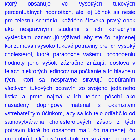
ktorý obsahuje vo vysokých tukových
percentuálnych hodnotách, ale jej účinok sa nesie
pre telesnú schránku každého človeka pravý opak
ako nesprávnymi štúdiami s ich konečnými
výsledkami oznamujú výživari, aby ste čo najmenej
konzumovali vysoko tukové potraviny pre ich vysoký
cholesterol, ktoré paradoxne vašemu pochopeniu
hodnoty jeho výšok zázračne znižujú, doslova v
telách niektorých jedincov na počkanie a to hlavne u
tých, ktorí sa nesprávne stravujú odbúraním
všetkých tukových potravín zo svojeho jedálneho
lístka a preto najmä v ich telách pôsobí ako
nasadený dopingový materiál s okamžitým
vstrebateľným účinkom, aby sa ich telo odľahčilo od
samovytvárania cholesterolových zásob z tých
potravín ktoré ho obsahom majú čo najmenej, čo
pre dobrú funkčnosť metabolickej správnej premeny