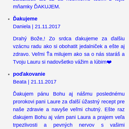
mňamky ĎAKUJEM.
Ďakujeme
Daniela | 21.11.2017
Drahý Bože,! Zo srdca ďakujeme za ďalšiu
vzácnu radu ako si obohatit jedalniček a ešte aj
zdravo. Veľmi Ťa milujem ako sa o nás staráš a
Tvoju Lauru si nadovšetko vážim a lúbim❤️
poďakovanie
Beata | 21.11.2017
Ďakujem pánu Bohu aj nášmu poslednému
prorokovi pani Laure za ďalší úžastný recept pre
naše zdravie a navyše veľmi chutný. Ešte raz
ďakujem Bohu aj vám pani Laura a prajem veľa
trpezlivosti a pevných nervov s vašimi