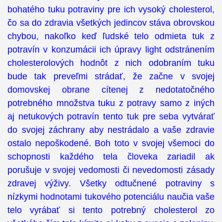
bohatého tuku potraviny pre ich vysoký cholesterol,
čo sa do zdravia všetkých jedincov stáva obrovskou
chybou, nakoľko keď ľudské telo odmieta tuk z
potravín v konzumácii ich úpravy light odstránením
cholesterolových hodnôt z nich odobraním tuku
bude tak preveľmi strádať, že začne v svojej
domovskej obrane cítenej z nedotatočného
potrebného množstva tuku z potravy samo z iných
aj netukových potravín tento tuk pre seba vytvárať
do svojej záchrany aby nestrádalo a vaše zdravie
ostalo nepoškodené. Boh toto v svojej všemoci do
schopnosti každého tela človeka zariadil ak
porušuje v svojej vedomosti či nevedomosti zásady
zdravej výživy. Všetky odtučnené potraviny s
nízkymi hodnotami tukového potenciálu naučia vaše
telo vyrábať si tento potrebný cholesterol zo