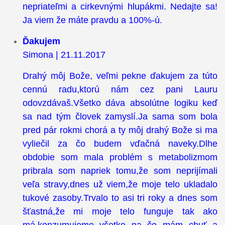
nepriateľmi a cirkevnými hlupákmi. Nedajte sa!
Ja viem že máte pravdu a 100%-ú.
Ďakujem
Simona | 21.11.2017
Drahý môj Bože, veľmi pekne ďakujem za túto
cennú radu,ktorú nám cez pani Lauru
odovzdávaš.Všetko dáva absolútne logiku keď
sa nad tým človek zamyslí.Ja sama som bola
pred pár rokmi chorá a ty môj drahý Bože si ma
vyliečil za čo budem vďačná naveky.Dlhe
obdobie som mala problém s metabolizmom
pribrala som napriek tomu,že som neprijímali
veľa stravy,dnes už viem,že moje telo ukladalo
tukové zasoby.Trvalo to asi tri roky a dnes som
šťastná,že mi moje telo funguje tak ako
má,konzumujeme všetko na čo mám chuť a