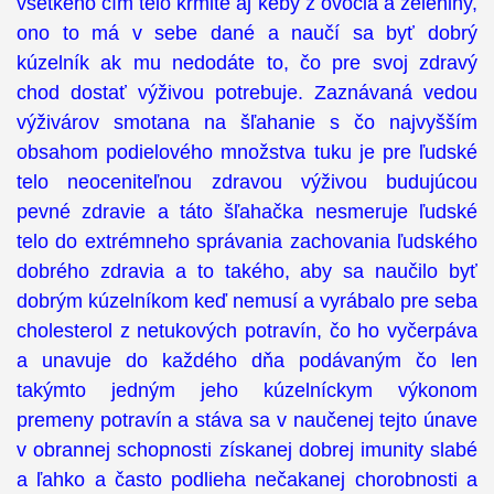
všetkého čím telo kŕmite aj keby z ovocia a zeleniny,
ono to má v sebe dané a naučí sa byť dobrý
kúzelník ak mu nedodáte to, čo pre svoj zdravý
chod dostať výživou potrebuje. Zaznávaná vedou
výživárov smotana na šľahanie s čo najvyšším
obsahom podielového množstva tuku je pre ľudské
telo neoceniteľnou zdravou výživou budujúcou
pevné zdravie a táto šľahačka nesmeruje ľudské
telo do extrémneho správania zachovania ľudského
dobrého zdravia a to takého, aby sa naučilo byť
dobrým kúzelníkom keď nemusí a vyrábalo pre seba
cholesterol z netukových potravín, čo ho vyčerpáva
a unavuje do každého dňa podávaným čo len
takýmto jedným jeho kúzelníckym výkonom
premeny potravín a stáva sa v naučenej tejto únave
v obrannej schopnosti získanej dobrej imunity slabé
a ľahko a často podlieha nečakanej chorobnosti a