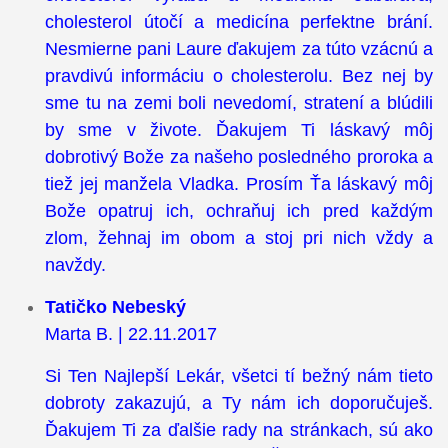
cholesterol útočí a medicína perfektne brání.
Nesmierne pani Laure ďakujem za túto vzácnú a
pravdivú informáciu o cholesterolu. Bez nej by
sme tu na zemi boli nevedomí, stratení a blúdili
by sme v živote. Ďakujem Ti láskavý môj
dobrotivý Bože za našeho posledného proroka a
tiež jej manžela Vladka. Prosím Ťa láskavý môj
Bože opatruj ich, ochraňuj ich pred každým
zlom, žehnaj im obom a stoj pri nich vždy a
navždy.
Tatičko Nebeský
Marta B. | 22.11.2017
Si Ten Najlepší Lekár, všetci tí bežný nám tieto
dobroty zakazujú, a Ty nám ich doporučuješ.
Ďakujem Ti za ďalšie rady na stránkach, sú ako