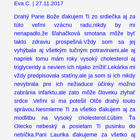
Eva C. | 27.11.2017
Drahý Pane Bože ďakujem Ti zo srdiečka aj za
túto veľmi vzácnu radu,nikdy by mi
nenapadlo,že šľahačková smotana môže byť
takto zdraviu prospešná.Vždy som sa jej
vyhýbala aj všetkým tučným potravinami,ale aj
napriek tomu mám roky vysoký cholesterol aj
triglyceridy a neviem ich nijako znížiť.Lekárka mi
vždy predpisovala statíny,ale ja som si ich nikdy
nevybrala pre ich nežiaduce účinky možno
zabránia infarktu,ale zato môže človeku zlyhať
srdce .Veľmi si ma potešil Otče drahý touto
správou.Nesmierne Ti za všetko ďakujem aj za
modlitbu na Vysoký cholesterol.Ľúbim Ťa
Otecko nebeský a posielam Ti pusinku do
nebíčka.Pani Laurika ďakujeme za všetko aj