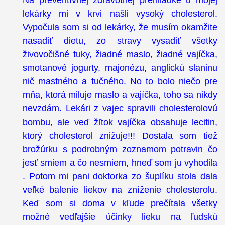
lekárky mi v krvi našli vysoký cholesterol.
Vypočula som si od lekárky, že musím okamžite
nasadiť dietu, zo stravy vysadiť všetky
živovočišné tuky, žiadné maslo, žiadné vajíčka,
smotanové jogurty, majonézu, anglickú slaninu
nič mastného a tučného. No to bolo niečo pre
mňa, ktorá miluje maslo a vajíčka, toho sa nikdy
nevzdám. Lekári z vajec spravili cholesterolovú
bombu, ale veď žľtok vajíčka obsahuje lecitin,
ktorý cholesterol znižuje!!! Dostala som tiež
brožúrku s podrobným zoznamom potravin čo
jesť smiem a čo nesmiem, hneď som ju vyhodila
. Potom mi pani doktorka zo šuplíku stola dala
veľké balenie liekov na zníženie cholesterolu.
Keď som si doma v kľude prečítala všetky
možné vedľajšie účinky lieku na ľudskú