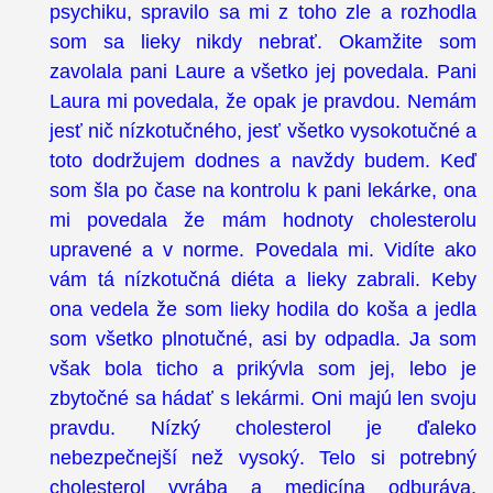
psychiku, spravilo sa mi z toho zle a rozhodla
som sa lieky nikdy nebrať. Okamžite som
zavolala pani Laure a všetko jej povedala. Pani
Laura mi povedala, že opak je pravdou. Nemám
jesť nič nízkotučného, jesť všetko vysokotučné a
toto dodržujem dodnes a navždy budem. Keď
som šla po čase na kontrolu k pani lekárke, ona
mi povedala že mám hodnoty cholesterolu
upravené a v norme. Povedala mi. Vidíte ako
vám tá nízkotučná diéta a lieky zabrali. Keby
ona vedela že som lieky hodila do koša a jedla
som všetko plnotučné, asi by odpadla. Ja som
však bola ticho a prikývla som jej, lebo je
zbytočné sa hádať s lekármi. Oni majú len svoju
pravdu. Nízký cholesterol je ďaleko
nebezpečnejší než vysoký. Telo si potrebný
cholesterol vyrába a medicína odburáva,