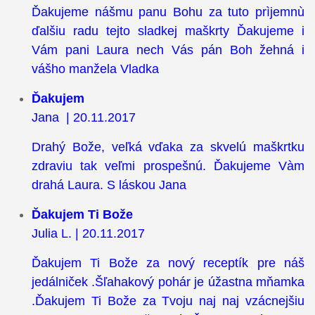
Ďakujeme nášmu panu Bohu za tuto prìjemnù
ďalšiu radu tejto sladkej maškrty Ďakujeme i
Vám pani Laura nech Vás pán Boh žehná i
vášho manžela Vladka
Ďakujem
Jana | 20.11.2017
Drahý Bože, veľká vďaka za skvelú maškrtku
zdraviu tak veľmi prospešnú. Ďakujeme Vàm
drahá Laura. S láskou Jana
Ďakujem Ti Bože
Julia L. | 20.11.2017
Ďakujem Ti Bože za nový receptík pre náš
jedálniček .Šľahakový pohár je úžastna mňamka
.Ďakujem Ti Bože za Tvoju naj naj vzácnejšiu