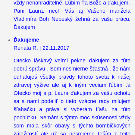
vždy nenahraditelné. Ľúbim Ťa Bože a ďakujem.
Pani Laura, nech Vás aj Vašeho manžela
Vladimíra Boh Nebeský žehná za vašu prácu.
Ďakujem
Ďakujeme
Renata R. | 22.11.2017
Otecko láskavý veľmi pekne ďakujem za túto
dobrú správu . Som nesmierne šťastná , že nám
odhaľuješ všetky pravdy tohoto sveta k našej
zdravej výžive ale aj k iným veciam ľúbim ťa
Otecko môj a p. Laura ďakujem za vašu ochotu
sa s nami podeliť o tieto vzácne rady milujem
šľahačku a práva si vyberám fľašu na túto
pochúťku. Nemám s týmto moc skúseností vždy
som mala skôr obavy s týchto bombičkových
záležitostí ale už sa nesmierne teším z tejto