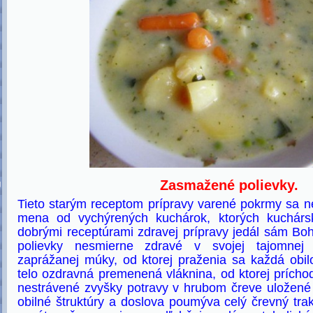
Zasmažené polievky.
U
Tieto starým receptom prípravy varené pokrmy sa 
mena od vychýrených kuchárok, ktorých kuchársk
dobrými receptúrami zdravej prípravy jedál sám Boh
polievky nesmierne zdravé v svojej tajomnej 
zaprážanej múky, od ktorej praženia sa každá obil
telo ozdravná premenená vláknina, od ktorej prícho
nestrávené zvyšky potravy v hrubom čreve uložené
obilné štruktúry a doslova poumýva celý črevný tra