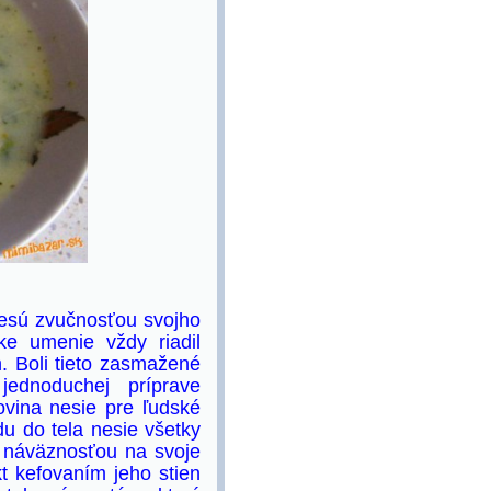
nesú zvučnosťou svojho
e umenie vždy riadil
. Boli tieto zasmažené
jednoduchej príprave
ovina nesie pre ľudské
du do tela nesie všetky
 náväznosťou na svoje
kt kefovaním jeho stien