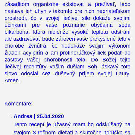
zásaditom organizme existovať a prežívať, lebo
nastáva ich úhyn v takomto pre nich nepriateľskom
prostredí, čo v svojej liečivej sile dokáže svojimi
účinkami pre vaše poznanie obyčajná sóda
bikarbóna, ktorá nielenže vysokú teplotu odstráni
ale uzdravovať bude zároveň vaše prekyslené telo v
chorobe zvnútra, čo nedokáže svojim výkonom
žiaden acylpirín a ani protihorúčkový liek podať do
zástavy vašej chorobnosti tela. Do Božej tejto
liečivej receptúry vašim dušiam Boh láskavý toto
slovo odoslal cez duševný príjem svojej Laury.
Amen.
Komentáre:
Andrea | 25.04.2020
Tento recept je úžasný mam ho odskúšaný na
svojom 3 ročnom dieťati a skutočne horúčka sa