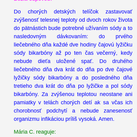
Do chorých detských telíčok zastavovať
zvýšenosť telesnej teploty od dvoch rokov života
do pätnástich bude potrebné užívaním sódy a to
nasledovným dávkovaním: do prvého
liečebného dňa každé dve hodiny čajovú lyžičku
sódy bikarbóny až po ten čas večerný, kedy
nebude dieťa uložené spať. Do druhého
liečebného dňa dva krát do dňa po dve čajové
lyžičky sódy bikarbóny a do posledného dňa
tretieho dva krát do dňa po lyžičke a pol sódy
bikarbóny. Za zvýšenou teplotou neostane ani
pamiatky v telách chorých detí ak sa včas ich
chorobnosť podchytí a nebude zanesenosť
organizmu infikáciou príliš vysoká. Amen.
Mária C. reaguje: