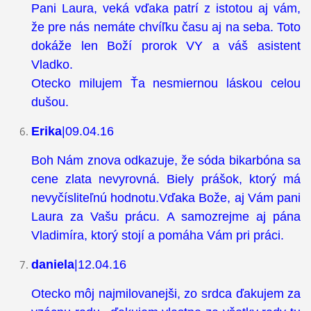
Pani Laura, veká vďaka patrí z istotou aj vám,
že pre nás nemáte chvíľku času aj na seba. Toto
dokáže len Boží prorok VY a váš asistent
Vladko.
Otecko milujem Ťa nesmiernou láskou celou
dušou.
Erika
|09.04.16
Boh Nám znova odkazuje, že sóda bikarbóna sa
cene zlata nevyrovná. Biely prášok, ktorý má
nevyčísliteľnú hodnotu.Vďaka Bože, aj Vám pani
Laura za Vašu prácu. A samozrejme aj pána
Vladimíra, ktorý stojí a pomáha Vám pri práci.
daniela
|12.04.16
Otecko môj najmilovanejši, zo srdca ďakujem za