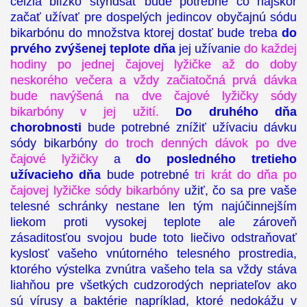
celzia blízko štyridsať bude potrebné čo najskôr
začať užívať pre dospelých jedincov obyčajnú sódu
bikarbónu do množstva ktorej dostať bude treba
do
prvého zvýšenej teplote dňa
jej užívanie
do každej
hodiny po jednej čajovej lyžičke až do doby
neskorého večera a vždy začiatočná prvá dávka
bude navýšená na dve čajové lyžičky sódy
bikarbóny v jej užití.
Do druhého dňa
chorobnosti
bude potrebné znížiť užívaciu dávku
sódy bikarbóny
do troch denných dávok po dve
čajové lyžičky
a
do posledného tretieho
užívacieho dňa
bude potrebné
tri krát do dňa po
čajovej lyžičke sódy bikarbóny
užiť, čo sa pre vaše
telesné schránky nestane len tým najúčinnejším
liekom proti vysokej teplote ale zároveň
zásaditosťou svojou bude toto liečivo odstraňovať
kyslosť vašeho vnútorného telesného prostredia,
ktorého výstelka zvnútra vašeho tela sa vždy stáva
liahňou pre všetkých cudzorodých nepriateľov ako
sú vírusy a baktérie napríklad, ktoré nedokážu v