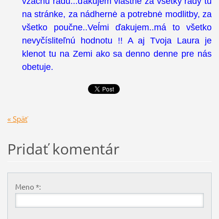
vzácnu radu...ďakujem vlastne za všetky rady tu
na stránke, za nádhernė a potrebnė modlitby, za
všetko poučne..Veĺmi ďakujem..má to všetko
nevyčísliteľnú hodnotu !! A aj Tvoja Laura je
klenot tu na Zemi ako sa denno denne pre nás
obetuje.
« Späť
Pridať komentár
Meno *: