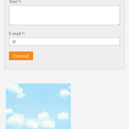
Text *:
E-mail *: