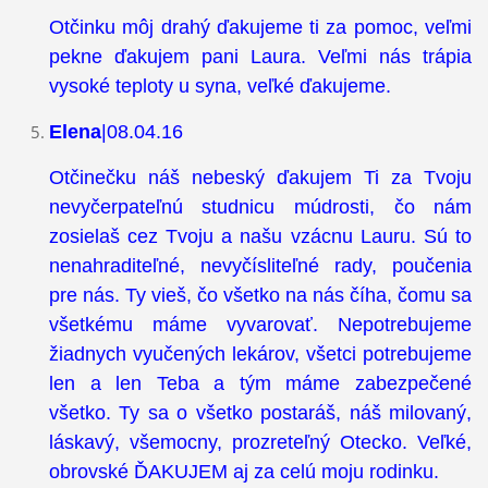
Otčinku môj drahý ďakujeme ti za pomoc, veľmi
pekne ďakujem pani Laura. Veľmi nás trápia
vysoké teploty u syna, veľké ďakujeme.
Elena
|08.04.16
Otčinečku náš nebeský ďakujem Ti za Tvoju
nevyčerpateľnú studnicu múdrosti, čo nám
zosielaš cez Tvoju a našu vzácnu Lauru. Sú to
nenahraditeľné, nevyčísliteľné rady, poučenia
pre nás. Ty vieš, čo všetko na nás číha, čomu sa
všetkému máme vyvarovať. Nepotrebujeme
žiadnych vyučených lekárov, všetci potrebujeme
len a len Teba a tým máme zabezpečené
všetko. Ty sa o všetko postaráš, náš milovaný,
láskavý, všemocny, prozreteľný Otecko. Veľké,
obrovské ĎAKUJEM aj za celú moju rodinku.