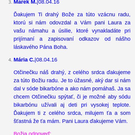
Marek M.
|08.04.16
Ďakujem Ti drahý Bože za túto vzácnu radu,
ktorú si nám odovzdal a Vám pani Laura za
vašu námahu a úsilie, ktoré vynakladáte pri
prijímaní a zapisovaní odkazov od nášho
láskavého Pána Boha.
Mária C.
|08.04.16
Otčinečku náš drahý, z celého srdca ďakujeme
za túto Božiu radu. Je to úžasné, aký dar si nám
dal v sóde bikarbóne a ako nám pomáhaš. Ja sa
chcem Otčinečku spýtať, či je možné aby sódu
bikarbónu užívali aj deti pri vysokej teplote.
Ďakujem ti z celého srdca, milujem ťa a som
šťastná že ťa mám. Pani Laura ďakujeme Vám.
Božia odpoveď: