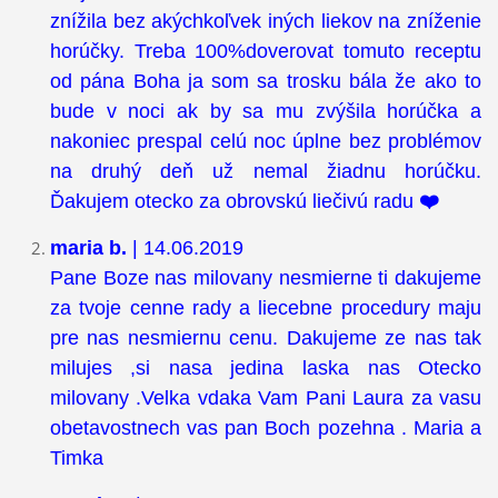
znížila bez akýchkoľvek iných liekov na zníženie
horúčky. Treba 100%doverovat tomuto receptu
od pána Boha ja som sa trosku bála že ako to
bude v noci ak by sa mu zvýšila horúčka a
nakoniec prespal celú noc úplne bez problémov
na druhý deň už nemal žiadnu horúčku.
Ďakujem otecko za obrovskú liečivú radu
❤️
maria b.
| 14.06.2019
Pane Boze nas milovany nesmierne ti dakujeme
za tvoje cenne rady a liecebne procedury maju
pre nas nesmiernu cenu. Dakujeme ze nas tak
milujes ,si nasa jedina laska nas Otecko
milovany .Velka vdaka Vam Pani Laura za vasu
obetavostnech vas pan Boch pozehna . Maria a
Timka