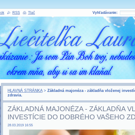
nok
RSS
Tlač
Vyhľadávanie:
HLAVNÁ STRÁNKA
>
Základná majonéza - základňa vloženej invest
zdravia.
ZÁKLADNÁ MAJONÉZA - ZÁKLADŇA V
INVESTÍCIE DO DOBRÉHO VAŠEHO ZD
28.03.2019 16:55