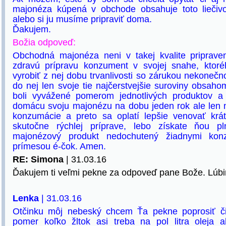
majonéza kúpená v obchode obsahuje toto liečivo,
alebo si ju musíme pripraviť doma.
Ďakujem.
Božia odpoveď:
Obchodná majonéza neni v takej kvalite priprave
zdravú prípravu konzument v svojej snahe, ktor
vyrobiť z nej dobu trvanlivosti so zárukou nekonečno
do nej len svoje tie najčerstvejšie suroviny obsah
boli vyvážené pomerom jednotlivých produktov a 
domácu svoju majonézu na dobu jeden rok ale len n
konzumácie a preto sa oplatí lepšie venovať krá
skutočne rýchlej príprave, lebo získate ňou p
majonézový produkt nedochutený žiadnymi kon
prímesou é-čok. Amen.
RE: Simona
| 31.03.16
Ďakujem ti veľmi pekne za odpoveď pane Bože. Lúbi
Lenka
| 31.03.16
Otčinku môj nebeský chcem Ťa pekne poprosiť či
pomer koľko žltok asi treba na pol litra oleja