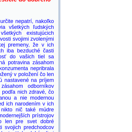
určite nepatrí, nakoľko
ia všetkých ľudských
šetkých existujúcich
vosti svojimi zvolenými
kej premeny, že v ich
ch iba bezduché časti
nosť do vašich tiel sa
ená potravina zásahom
konzumenta nepribrala
ožený v položení čo len
sú nastavené na príjem
u zásahom odborníkov
o podľa nich zdravé, čo
ranou a nie modernou
ed ich narodením v ich
nikto nič také múdre
modernejších prístrojov
čo len pre svet dobré
ti svojich predchodcov