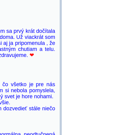
m sa prvý krát dočítala
n doma. Už viackrát som
 aj ja pripomenula , že
astným chutiam a telu.
ozdravujeme.
❤
 čo všetko je pre nás
m si nebola pomyslela,
ý svet je hore nohami.
všie.
 dozvedieť stále niečo
normálna neodtučnená