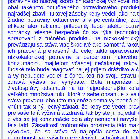
potraviny do nulovej skoro ich kalorickej výživovej h
obal takéhoto odtučneného potravinového produkt
najradšej zbavili tukovej zásoby keby vedeli ako na
žiadne potraviny odtučnené a v percentuálnej zap
etikete ako reklamu prilepené, lebo takéto potr
schránky telesné bezpečné čo sa týka technolog
spracovaní z tučného produktu na nízkokalorick
prevádzajú sa stáva viac škodlivé ako samotná rakovi
ich pracovná prenesená do celej takto upravovanej
nízkokalorickej potraviny s percentom nulového
konzumáciou majiteľom včasnej nečakanej rakovi
ľudské telo bude reagovať na jej príjem dráždivo a
a vy nebudete vedieť z čoho, keď na svoju stravu
zdravá výživa sa vyhýbate. Bola majonéza u
životosprávy odsunutá na tú najposlednejšiu koľ
veľkého množstva tuku ktoré v sebe obsahuje z vaje
stáva pravdou lebo táto majonéza doma vyrobená pr
vnútri tak silný liečivý základ, že keby ste vedeli pra
pre vaše telá výživná a zdravá, tak by ste ju pojedal
z vás sa jej konzumácie boja aby nenabrali navyše
tela fald. Zásaditosť vnútorného prostredia táto ma
vyvoláva, čo sa stáva tá najlepšia cesta do za
chorobnosti vo vašich prekyslených schránkach tele