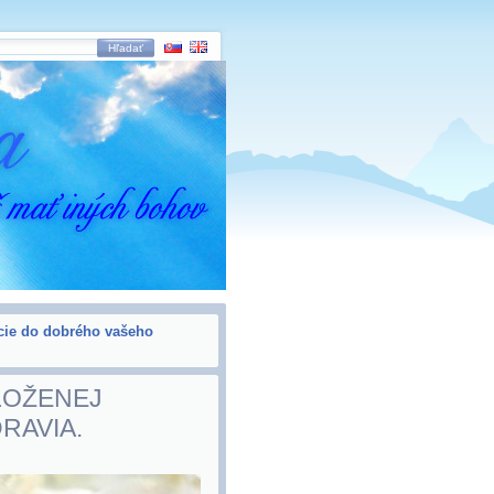
Hľadať
ície do dobrého vašeho
LOŽENEJ
RAVIA.