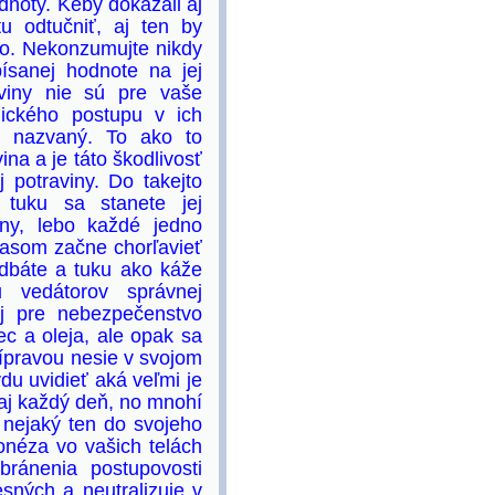
odnoty. Keby dokázali aj
u odtučniť, aj ten by
 to. Nekonzumujte nikdy
ísanej hodnote na jej
aviny nie sú pre vaše
ického postupu v ich
ý nazvaný. To ako to
na a je táto škodlivosť
 potraviny. Do takejto
 tuku sa stanete jej
ny, lebo každé jedno
 časom začne chorľavieť
 dbáte a tuku ako káže
 vedátorov správnej
aj pre nebezpečenstvo
c a oleja, ale opak sa
ípravou nesie v svojom
vdu uvidieť aká veľmi je
i aj každý deň, no mnohí
 nejaký ten do svojeho
jonéza vo vašich telách
bránenia postupovosti
sných a neutralizuje v