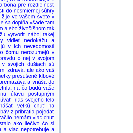
karbóna pre rozdielnosť
sti do nesmiernej súhry
ša žije vo vašom svete v
že sa dopĺňa všade tam
om alebo živočíšnom tak
 vytvoriť náboj takej
dy vidieť nedokážu a
ajú v ich nevedomosti
ebo čomu nerozumejú v
pravdu o nej v svojom
a v svojich dušiach sú
mi zdravá, ale ako váš
 Všetky presušené kĺbové
ch premazáva a vnáša do
etrila, na čo budú vaše
árnu úľavu postupným
úvať hlas svojeho tela
nášať veľkú chuť na
báv z pribratia pojedať
tačilo nemám viac chuť
alo ako liečivo čo si
 a viac nepotrebuje a