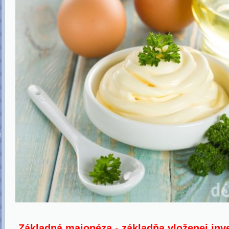
U
Základná majonéza - základňa vloženej inv