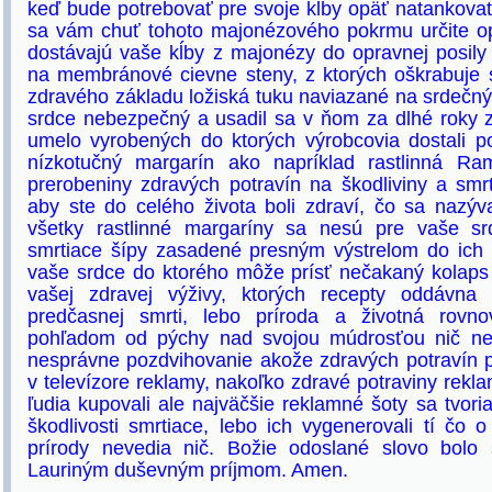
keď bude potrebovať pre svoje kĺby opäť natankova
sa vám chuť tohoto majonézového pokrmu určite op
dostávajú vaše kĺby z majonézy do opravnej posily
na membránové cievne steny, z ktorých oškrabuje 
zdravého základu ložiská tuku naviazané na srdečný
srdce nebezpečný a usadil sa v ňom za dlhé roky 
umelo vyrobených do ktorých výrobcovia dostali p
nízkotučný margarín ako napríklad rastlinná Ra
prerobeniny zdravých potravín na škodliviny a smr
aby ste do celého života boli zdraví, čo sa nazýv
všetky rastlinné margaríny sa nesú pre vaše 
smrtiace šípy zasadené presným výstrelom do ich c
vaše srdce do ktorého môže prísť nečakaný kolaps
vašej zdravej výživy, ktorých recepty oddávna
predčasnej smrti, lebo príroda a životná rovn
pohľadom od pýchy nad svojou múdrosťou nič neh
nesprávne pozdvihovanie akože zdravých potravín p
v televízore reklamy, nakoľko zdravé potraviny rekl
ľudia kupovali ale najväčšie reklamné šoty sa tvoria
škodlivosti smrtiace, lebo ich vygenerovali tí čo 
prírody nevedia nič. Božie odoslané slovo bolo
Lauriným duševným príjmom. Amen.