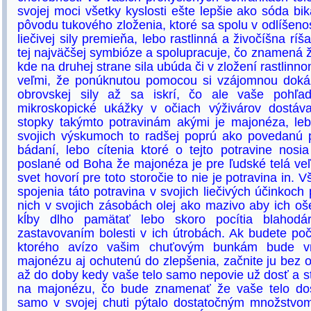
svojej moci všetky kyslosti ešte lepšie ako sóda bi
pôvodu tukového zloženia, ktoré sa spolu v odlíšeno
liečivej sily premieňa, lebo rastlinná a živočíšna rí
tej najväčšej symbióze a spolupracuje, čo znamená 
kde na druhej strane sila ubúda či v zložení rastlinn
veľmi, že ponúknutou pomocou si vzájomnou dokážu
obrovskej sily až sa iskrí, čo ale vaše pohľa
mikroskopické ukážky v očiach výživárov dostáv
stopky takýmto potravinám akými je majonéza, l
svojich výskumoch to radšej poprú ako povedanú 
bádaní, lebo cítenia ktoré o tejto potravine nosi
poslané od Boha že majonéza je pre ľudské telá veľ
svet hovorí pre toto storočie to nie je potravina in.
spojenia táto potravina v svojich liečivých účinko
nich v svojich zásobách olej ako mazivo aby ich oš
kĺby dlho pamätať lebo skoro pocítia blahod
zastavovaním bolesti v ich útrobách. Ak budete poč
ktorého avízo vašim chuťovým bunkám bude v
majonézu aj ochutenú do zlepšenia, začnite ju bez o
až do doby kedy vaše telo samo nepovie už dosť a s
na majonézu, čo bude znamenať že vaše telo dost
samo v svojej chuti pýtalo dostatočným množstvom