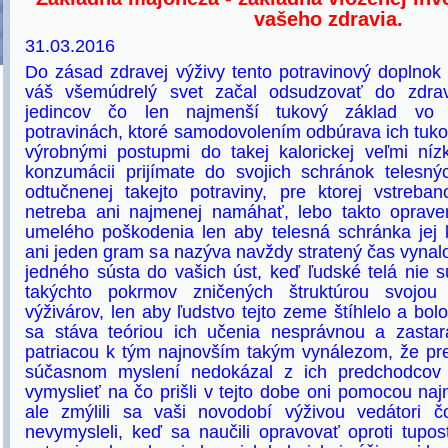
vašeho zdravia.
31.03.2016
Do zásad zdravej výživy tento potravinový doplnok 
váš všemúdrelý svet začal odsudzovať do zdrav
jedincov čo len najmenší tukový základ vo v
potravinách, ktoré samodovolením odbúrava ich tuko
výrobnými postupmi do takej kalorickej veľmi níz
konzumácii prijímate do svojich schránok telesný
odtučnenej takejto potraviny, pre ktorej vstreba
netreba ani najmenej namáhať, lebo takto oprav
umelého poškodenia len aby telesná schránka jej 
ani jeden gram sa nazýva navždy stratený čas vynal
jedného sústa do vašich úst, keď ľudské telá nie 
takýchto pokrmov zničených štruktúrou svojo
výživárov, len aby ľudstvo tejto zeme štíhlelo a bol
sa stáva teóriou ich učenia nesprávnou a zasta
patriacou k tým najnovším takým vynálezom, že pr
súčasnom myslení nedokázal z ich predchodcov 
vymyslieť na čo prišli v tejto dobe oni pomocou naj
ale zmýlili sa vaši novodobí výživou vedátori 
nevymysleli, keď sa naučili opravovať oproti tupos