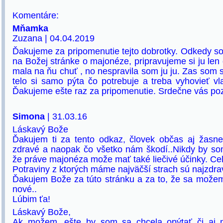
Komentáre:
Mňamka
Zuzana | 04.04.2019
Ďakujeme za pripomenutie tejto dobrotky. Odkedy so
na Božej stránke o majonéze, pripravujeme si ju le
mala na ňu chuť , no nespravila som ju ju. Zas som si
telo si samo pýta čo potrebuje a treba vyhovieť vl
Ďakujeme ešte raz za pripomenutie. Srdečne vás p
Simona
| 31.03.16
Láskavý Bože
Ďakujem ti za tento odkaz, človek občas aj žasne
zdravé a naopak čo všetko nám škodí..Nikdy by so
že práve majonéza može mať také liečivé účinky. Cel
Potraviny z ktorých máme najväčší strach sú najzdra
Ďakujem Bože za túto stránku a za to, že sa možem
nové..
Lúbim ťa!
Láskavý Bože,
Ak možem, ešte by som sa chcela opýtať či aj 