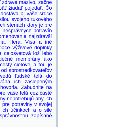
ť zdravé mazivo, začne
äť žiadať pojedať. Čo
 dostáva aj vaše srdce
silou svojeho tukového
ch stenách ktorý je pre
z nesprávnych potravín
omenovanie najzdravší
ma, Hera, Visa a iné
tiace výživové doplnky
a celosvetová lož lebo
srdečné membrány ako
esty cieľovej a tou je
 od sprostredkovateľov
 vedú ľudské telá do
ováha ich zaslepeným
ovoria. Zabudnite na
re vaše telá cez časté
amy nepotrebujú aby ich
 pre potraviny v svojej
o ich účinkoch a o sile
 správnosťou zapísané