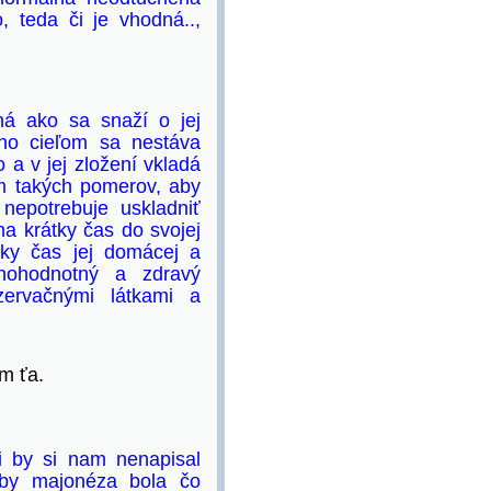
 teda či je vhodná..,
ná ako sa snaží o jej
ého cieľom sa nestáva
 a v jej zložení vkladá
om takých pomerov, aby
nepotrebuje uskladniť
a krátky čas do svojej
tky čas jej domácej a
lnohodnotný a zdravý
zervačnými látkami a
m ťa.
 by si nam nenapisal
 aby majonéza bola čo