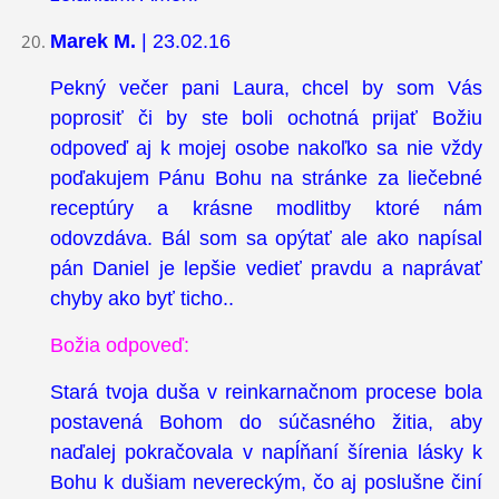
Marek M.
| 23.02.16
Pekný večer pani Laura, chcel by som Vás
poprosiť či by ste boli ochotná prijať Božiu
odpoveď aj k mojej osobe nakoľko sa nie vždy
poďakujem Pánu Bohu na stránke za liečebné
receptúry a krásne modlitby ktoré nám
odovzdáva. Bál som sa opýtať ale ako napísal
pán Daniel je lepšie vedieť pravdu a naprávať
chyby ako byť ticho..
Božia odpoveď:
Stará tvoja duša v reinkarnačnom procese bola
postavená Bohom do súčasného žitia, aby
naďalej pokračovala v napĺňaní šírenia lásky k
Bohu k dušiam nevereckým, čo aj poslušne činí