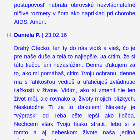
postupovosť nabrala obrovské nezvládnuteľné
ničivé rozmery v ňom ako napríklad pri chorobe
AIDS. Amen.
Daniela P.
| 23.02.16
Drahý Otecko, len ty do nás vidíš a vieš, čo je
pre naše duše a telá to najlepšie. Ja cítim, že si
túto liečbu ani nezaslúžim. Denne ďakujem za
to, ako mi pomáhaš, cítim Tvoju ochranu, denne
ma s ľahkosťou vedieš a uľahčuješ zvládnutie
ťažkostí v živote. Vidím, ako si zmenil nie len
život môj, ale rovnako aj životy mojich blízkych.
Neskutočne Ti za to ďakujem! Niekedy je
"výprask" od Teba ešte lepší ako liečba.
Nechcem však Tvoju lásku stratiť, lebo si v
tomto a aj nebeskom živote naša jediná