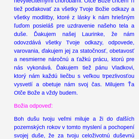
nevyliečiteľnými chorobami. Otče Bože chcem Ti
tiež poďakovať za všetky Tvoje Božie odkazy a
všetky modlitby, ktoré z lásky k nám hriešným
ľuďom posieláš pre uzdravenie našeho tela a
duše. Ďakujem našej Laurinke, že nám
odovzdává všetky Tvoje odkazy, odpovede,
varovania, ďakujem jej za statočnosť, obetavosť
a nesmierne náročnú a ťažkú prácu, ktorú pre
nás vykonává. Ďakujem tiež pánu Vladkovi,
ktorý nám každú liečbu s veľkou trpezlivosťou
vysvetlí a obetuje nám svoj čas. Milujem Ťa
Otče Bože a vždy budem.
Božia odpoveď:
Boh dušu tvoju veľmi miluje a ži do ďalších
pozemských rokov v tomto myslení a pochopení
svojej duše, že za tvoju celoživotnú duševnú