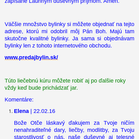
zapísané Lauriným duševným príjmom. Amen.
Väčšie množstvo bylinky si môžete objednať na tejto
adrese, ktorú mi odobril môj Pán Boh. Majú tam
skutočne kvalitné bylinky. Ja sama si objednávam
bylinky len z tohoto internetového obchodu.
www.predajbylin.sk/
Túto liečebnú kúru môžete robiť aj po ďalšie roky
vždy keď bude prichádzať jar.
Komentáre:
Elena
| 22.02.16
Bože Otče láskavý ďakujem za Tvoje ničím
nenahraditeľné dary, liečby, modlitby, za Tvoju
starostlivosť o nás, naše duševné aj telesné