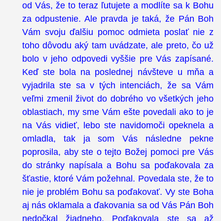
od Vás, že to teraz ľutujete a modlíte sa k Bohu
za odpustenie. Ale pravda je taká, že Pán Boh
Vám svoju ďalšiu pomoc odmieta poslať nie z
toho dôvodu aký tam uvádzate, ale preto, čo už
bolo v jeho odpovedi vyššie pre Vás zapísané.
Keď ste bola na poslednej návšteve u mňa a
vyjadrila ste sa v tých intenciách, že sa Vám
veľmi zmenil život do dobrého vo všetkých jeho
oblastiach, my sme Vám ešte povedali ako to je
na Vás vidieť, lebo ste navidomoči opeknela a
omladla, tak ja som Vás následne pekne
poprosila, aby ste o tejto Božej pomoci pre Vás
do stránky napísala a Bohu sa poďakovala za
šťastie, ktoré Vám požehnal. Povedala ste, že to
nie je problém Bohu sa poďakovať. Vy ste Boha
aj nás oklamala a ďakovania sa od Vás Pán Boh
nedočkal žiadneho. Poďakovala ste sa až