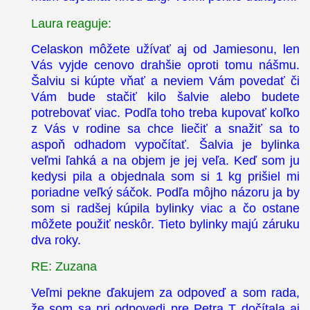
Laura reaguje:
Celaskon môžete užívať aj od Jamiesonu, len
Vás vyjde cenovo drahšie oproti tomu nášmu.
Šalviu si kúpte vňať a neviem Vám povedať či
Vám bude stačiť kilo šalvie alebo budete
potrebovať viac. Podľa toho treba kupovať koľko
z Vás v rodine sa chce liečiť a snažiť sa to
aspoň odhadom vypočítať. Šalvia je bylinka
veľmi ľahká a na objem je jej veľa. Keď som ju
kedysi pila a objednala som si 1 kg prišiel mi
poriadne veľký sáčok. Podľa môjho názoru ja by
som si radšej kúpila bylinky viac a čo ostane
môžete použiť neskôr. Tieto bylinky majú záruku
dva roky.
RE: Zuzana
Veľmi pekne ďakujem za odpoveď a som rada,
že som sa pri odpovedi pre Petra T dočítala aj