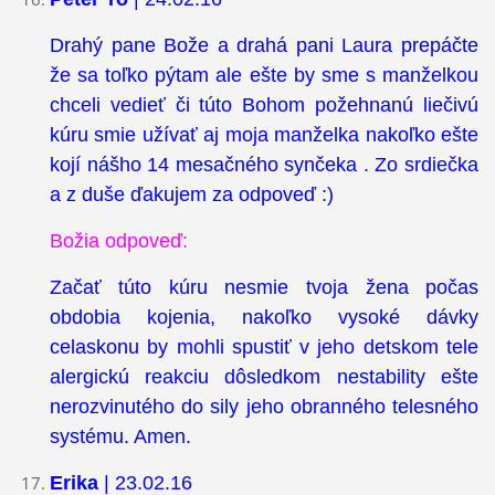
Drahý pane Bože a drahá pani Laura prepáčte
že sa toľko pýtam ale ešte by sme s manželkou
chceli vedieť či túto Bohom požehnanú liečivú
kúru smie užívať aj moja manželka nakoľko ešte
kojí nášho 14 mesačného synčeka . Zo srdiečka
a z duše ďakujem za odpoveď :)
Božia odpoveď:
Začať túto kúru nesmie tvoja žena počas
obdobia kojenia, nakoľko vysoké dávky
celaskonu by mohli spustiť v jeho detskom tele
alergickú reakciu dôsledkom nestability ešte
nerozvinutého do sily jeho obranného telesného
systému. Amen.
Erika
| 23.02.16