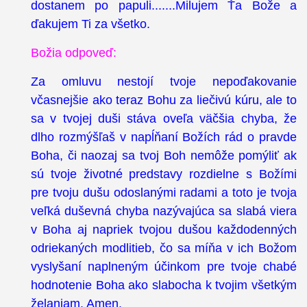
dostanem po papuli.......Milujem Ťa Bože a
ďakujem Ti za všetko.
Božia odpoveď:
Za omluvu nestojí tvoje nepoďakovanie
včasnejšie ako teraz Bohu za liečivú kúru, ale to
sa v tvojej duši stáva oveľa väčšia chyba, že
dlho rozmýšľaš v napĺňaní Božích rád o pravde
Boha, či naozaj sa tvoj Boh nemôže pomýliť ak
sú tvoje životné predstavy rozdielne s Božími
pre tvoju dušu odoslanými radami a toto je tvoja
veľká duševná chyba nazývajúca sa slabá viera
v Boha aj napriek tvojou dušou každodenných
odriekaných modlitieb, čo sa míňa v ich Božom
vyslyšaní naplneným účinkom pre tvoje chabé
hodnotenie Boha ako slabocha k tvojim všetkým
želaniam. Amen.