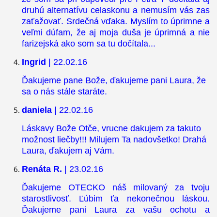
druhú alternatívu celaskonu a nemusím vás zas
zaťažovať. Srdečná vďaka. Myslím to úprimne a
veľmi dúfam, že aj moja duša je úprimná a nie
farizejská ako som sa tu dočítala...
Ingrid
| 22.02.16
Ďakujeme pane Bože, ďakujeme pani Laura, že
sa o nás stále staráte.
daniela
| 22.02.16
Láskavy Bože Otče, vrucne dakujem za takuto
možnost liečby!!! Milujem Ta nadovšetko! Drahá
Laura, ďakujem aj Vám.
Renáta R.
| 23.02.16
Ďakujeme OTECKO náš milovaný za tvoju
starostlivosť. Ľúbim ťa nekonečnou láskou.
Ďakujeme pani Laura za vašu ochotu a