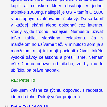
kúpiť aj celaskon ktorý obsahuje v jednej
tabletke 1000mg, najlepší je GS Vitamín C 1000
s postupným uvoľňovaním šípkový. Dá sa kúpiť
v každej lekárni alebo objednať cez internet.
Vtedy vyjde trochu lacnejšie. Nemusíte užívať
toľko tabliet slabšieho celaskonu. Ja s
manželom ho užívame tiež. V minulosti som ja s
manželom a aj iní moji pacienti užívali takéto
vysoké dávky celaskonu a prežili sme. Nemám
ešte žiadnu odozvu od nikoho, že by mu to
ublížilo, ba práve naopak.
RE: Peter To
Ďakujem krásne za rýchlu odpoveď, s radosťou
idem do toho. Pekný večer prajem :)
Peter To
| 24.02.16