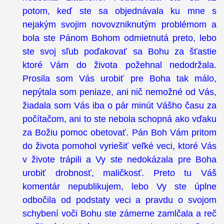
potom, keď ste sa objednávala ku mne s
nejakým svojim novovzniknutým problémom a
bola ste Pánom Bohom odmietnutá preto, lebo
ste svoj sľub poďakovať sa Bohu za šťastie
ktoré Vám do života požehnal nedodržala.
Prosila som Vás urobiť pre Boha tak málo,
nepýtala som peniaze, ani nič nemožné od Vás,
žiadala som Vás iba o pár minút Vášho času za
počítačom, ani to ste nebola schopná ako vďaku
za Božiu pomoc obetovať. Pán Boh Vám pritom
do života pomohol vyriešiť veľké veci, ktoré Vás
v živote trápili a Vy ste nedokázala pre Boha
urobiť drobnosť, maličkosť. Preto tu Váš
komentár nepublikujem, lebo Vy ste úplne
odbočila od podstaty veci a pravdu o svojom
schybení voči Bohu ste zámerne zamlčala a reč