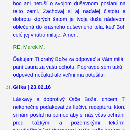
hoc ani netuší o svojom duševnom poslaní na
tejto zemi. Zachovaj si aj naďalej čistotu a
dobrotu ktorých šatom je tvoja duša nádevom
oblečená do krásneho duševného tela, keď Boh
celé jej vnútro miluje. Amen.
RE: Marek M.
Ďakujem Ti drahý Bože za odpoveď a Vám milá
pani Laura za vašu ochotu. Popravde som takú
odpoveď nečakal ale veľmi ma potešila.
Gitka | 23.02.16
Láskavý a dobrotivý Otče Bože, chcem Ti
nekonečne poďakovat za liečivú receptúru, ktorú
si nám poslal na pomoc aby si nás včas ochránil
pred ťažkými a pozemskými lekármi