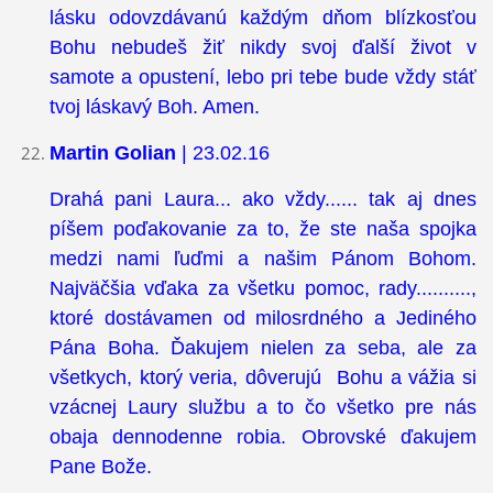
lásku odovzdávanú každým dňom blízkosťou
Bohu nebudeš žiť nikdy svoj ďalší život v
samote a opustení, lebo pri tebe bude vždy stáť
tvoj láskavý Boh. Amen.
Martin Golian
| 23.02.16
Drahá pani Laura... ako vždy...... tak aj dnes
píšem poďakovanie za to, že ste naša spojka
medzi nami ľuďmi a našim Pánom Bohom.
Najväčšia vďaka za všetku pomoc, rady..........,
ktoré dostávamen od milosrdného a Jediného
Pána Boha. Ďakujem nielen za seba, ale za
všetkych, ktorý veria, dôverujú Bohu a vážia si
vzácnej Laury službu a to čo všetko pre nás
obaja dennodenne robia. Obrovské ďakujem
Pane Bože.