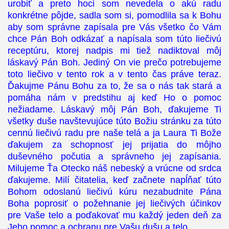
urobiť a preto hoci som nevedela o akú radu
konkrétne pôjde, sadla som si, pomodlila sa k Bohu
aby som správne zapísala pre Vás všetko čo Vám
chce Pán Boh odkázať a napísala som túto liečivú
receptúru, ktorej nadpis mi tiež nadiktoval môj
láskavý Pán Boh. Jediný On vie prečo potrebujeme
toto liečivo v tento rok a v tento čas práve teraz.
Ďakujme Pánu Bohu za to, že sa o nás tak stará a
pomáha nám v predstihu aj keď Ho o pomoc
nežiadame. Láskavý môj Pán Boh, ďakujeme Ti
všetky duše navštevujúce túto Božiu stránku za túto
cennú liečivú radu pre naše telá a ja Laura Ti Bože
ďakujem za schopnosť jej prijatia do môjho
duševného počutia a správneho jej zapísania.
Milujeme Ťa Otecko náš nebeský a vrúcne od srdca
ďakujeme. Milí čitatelia, keď začnete napĺňať túto
Bohom odoslanú liečivú kúru nezabudnite Pána
Boha poprosiť o požehnanie jej liečivých účinkov
pre Vaše telo a poďakovať mu každý jeden deň za
Jeho pomoc a ochranu pre Vašu dušu a telo.