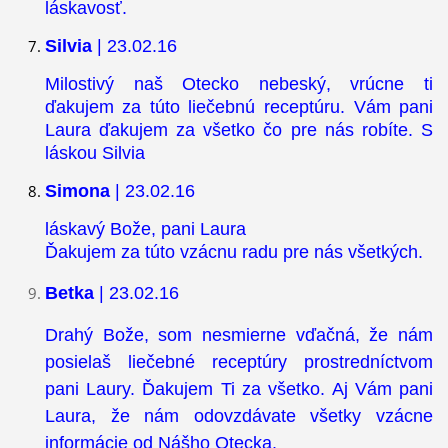
láskavosť.
Silvia
| 23.02.16
Milostivý naš Otecko nebeský, vrúcne ti
ďakujem za túto liečebnú receptúru. Vám pani
Laura ďakujem za všetko čo pre nás robíte. S
láskou Silvia
Simona
| 23.02.16
láskavý Bože, pani Laura
Ďakujem za túto vzácnu radu pre nás všetkých.
Betka
| 23.02.16
Drahý Bože, som nesmierne vďačná, že nám
posielaš liečebné receptúry prostredníctvom
pani Laury. Ďakujem Ti za všetko. Aj Vám pani
Laura, že nám odovzdávate všetky vzácne
informácie od Nášho Otecka.