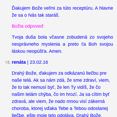
Ďakujem Bože veľmi za túto receptúru. A hlavne
že sa o Nás tak staráš.
Božia odpoveď:
Tvoja duša bola včasne zobudená zo svojeho
nesprávneho myslenia a preto ťa Boh svojou
láskou neopúšťa. Amen.
renáta
| 23.02.16
Drahý Bože, ďakujem za odkázanú liečbu pre
naše telá. Ak sa nám zdá, že sme zdraví, viem,
že to tak nemusí byť, že len Ty vidíš, že čo
našim telám chýba, čo im hrozí. Ja sa cítim byť
zdravá, ale viem, že nado mnou visí zákerná
choroba, ktorej vďaka Tebe a Tebou odoslanej
liečbe, ešte moje telo odoláva. Drahý Bože,