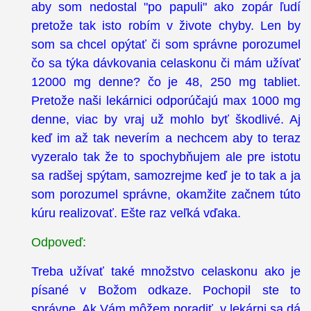
aby som nedostal "po papuli" ako zopár ľudí
pretože tak isto robím v živote chyby. Len by
som sa chcel opýtať či som správne porozumel
čo sa týka dávkovania celaskonu či mám užívať
12000 mg denne? čo je 48, 250 mg tabliet.
Pretože naši lekárnici odporúčajú max 1000 mg
denne, viac by vraj už mohlo byť škodlivé. Aj
keď im až tak neverím a nechcem aby to teraz
vyzeralo tak že to spochybňujem ale pre istotu
sa radšej spýtam, samozrejme keď je to tak a ja
som porozumel správne, okamžite začnem túto
kúru realizovať. Ešte raz veľká vďaka.
Odpoveď:
Treba užívať také množstvo celaskonu ako je
písané v Božom odkaze. Pochopil ste to
správne. Ak Vám môžem poradiť, v lekárni sa dá