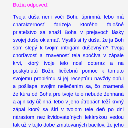
Božia odpoveď:
Tvoja duša neni voči Bohu úprimná, lebo má
charakternosť farizeja ktorého falošné
priateľstvo sa snaží Boha v prejavoch lásky
svojej duše oklamať. Myslíš si ty duša, že ja Boh
som slepý k tvojim intrigám duševným? Tvoja
chorľavosť a znavenosť tela spočíva v zápale
krvi, ktorý tvoje telo nosí doteraz a na
poskytnutú Božiu liečebnú pomoc k tomuto
svojemu problému si jej receptúru navždy opľul
a pošliapal svojim neliečením sa, čo znamená
že kúra od Boha pre tvoje telo nebude žehnaná
a aj nikdy účinná, lebo v jeho útrobách leží krvný
zápal ktorý sa šíri v tvojom tele deň po dni
nárastom nezlikvidovateľných lekárskou vedou
tak už v tejto dobe zmutovaných bacilov, že jeho