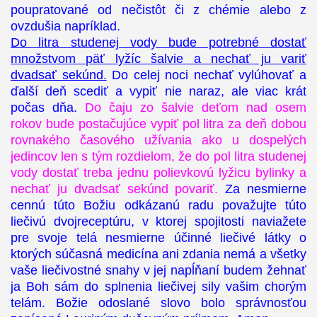
poupratované od nečistôt či z chémie alebo z
ovzdušia napríklad.
Do litra studenej vody bude potrebné dostať
množstvom päť lyžíc šalvie a nechať ju variť
dvadsať sekúnd.
Do celej noci nechať vylúhovať a
ďalší deň scediť a vypiť nie naraz, ale viac krát
počas dňa.
Do čaju zo šalvie deťom nad osem
rokov bude postačujúce vypiť pol litra za deň dobou
rovnakého časového užívania ako u dospelých
jedincov len s tým rozdielom, že do pol litra studenej
vody dostať treba jednu polievkovú lyžicu bylinky a
nechať ju dvadsať sekúnd povariť.
Za nesmierne
cennú túto Božiu odkázanú radu považujte túto
liečivú dvojreceptúru, v ktorej spojitosti naviažete
pre svoje telá nesmierne účinné liečivé látky o
ktorých súčasná medicína ani zdania nemá a všetky
vaše liečivostné snahy v jej napĺňaní budem žehnať
ja Boh sám do splnenia liečivej sily vašim chorým
telám. Božie odoslané slovo bolo správnosťou