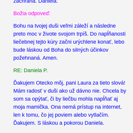
záchrana. Daniela.
Božia odpoveď:
Bohu na tvojej duši veľmi záleží a následne
preto moc v živote svojom trpíš. Do napĺňanosti
liečebnej tejto kúry začni urýchlene konať, lebo
bude láskou od Boha do silných účinkov
požehnaná. Amen.
RE: Daniela P.
Ďakujem Otecko môj, pani Laura za tieto slová!
Mám radosť v duši ako už dávno nie. Chcela by
som sa opýtať, či by liečbu mohla napĺňať aj
moja mamička. Ona nemá prístup na internet,
len k tomu, čo jej poviem alebo vytlačím.
Ďakujem. S láskou a pokorou Daniela.