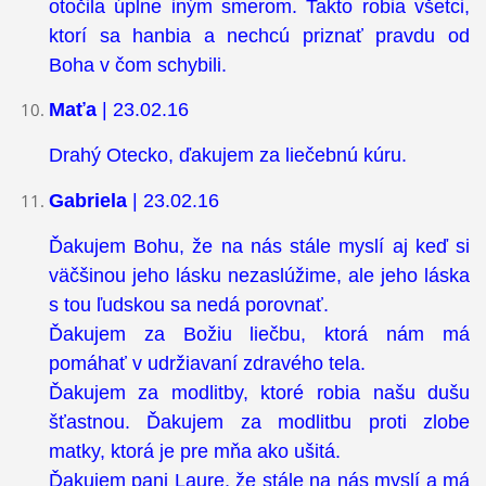
otočila úplne iným smerom. Takto robia všetci,
ktorí sa hanbia a nechcú priznať pravdu od
Boha v čom schybili.
Maťa
| 23.02.16
Drahý Otecko, ďakujem za liečebnú kúru.
Gabriela
| 23.02.16
Ďakujem Bohu, že na nás stále myslí aj keď si
väčšinou jeho lásku nezaslúžime, ale jeho láska
s tou ľudskou sa nedá porovnať.
Ďakujem za Božiu liečbu, ktorá nám má
pomáhať v udržiavaní zdravého tela.
Ďakujem za modlitby, ktoré robia našu dušu
šťastnou. Ďakujem za modlitbu proti zlobe
matky, ktorá je pre mňa ako ušitá.
Ďakujem pani Laure, že stále na nás myslí a má