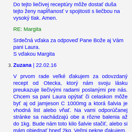
Do tejto liečivej receptúry môže dostať duša
tejto ženy napĺňanosť v spojitosti s liečbou na
vysoký tlak. Amen.
RE: Margita
Srdečná vďaka za odpoveď Pane Bože aj Vám
pani Laura.
S vďakou Margita
Zuzana
| 22.02.16
V prvom rade veľké ďakujem za odovzdaný
recept od Otecka, ktorý nám svoju lásku
preukazuje liečivými radami poslanými pre nás.
Chcem sa pani Laura opýtať či celaskon môže
byť aj od jamjeson C 1000mg a ktorá šalvia je
vhodná list alebo vňať. Na vami odporúčanej
stránke sa nachádzajú obe a rôzne balenia až
do 1kg. Bude nám toto kilo šalvie stačiť, alebo si
mám objednať hneď 2kg. Veľmi pekne ďakujem.