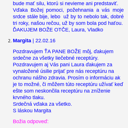
bude mať silu, ktorú si nevieme ani predstaviť.
Vďaka Božej pomoci, požehnania a vás moje
srdce stále bije, lebo už by to nebolo tak, dobré
tri roky, našou rečou, už by som bola pod haťou.
ĎAKUJEM BOŽE OTČE, Laura, Vladko
Margita
| 22.02.16
Pozdravujem ŤA PANE BOŽE môj, ďakujem
srdečne za všetky liečebné receptúry.
Pozdravujem aj Vás pani Laura ďakujem za
vynaložené úsilie prijať pre nás receptúru na
ochranu nášho zdravia. Prosím o informáciu ak
je to možné, či môžem túto receptúru užívať keď
ešte som neskončila receptúru na zníženie
krvného tlaku.
Srdečná vďaka za všetko.
S láskou Margita
Božia odpoveď: