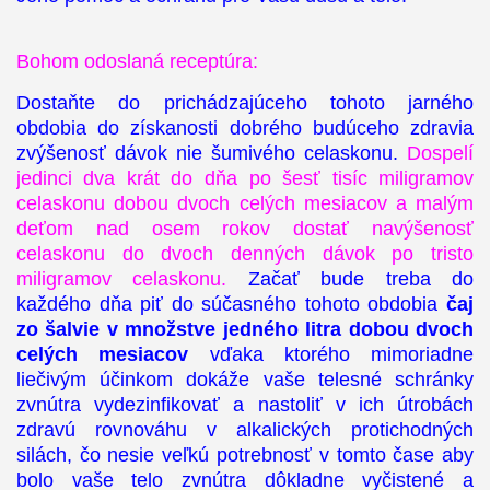
Bohom odoslaná receptúra:
Dostaňte do prichádzajúceho tohoto jarného
obdobia do získanosti dobrého budúceho zdravia
zvýšenosť dávok nie šumivého celaskonu.
Dospelí
jedinci dva krát do dňa po šesť tisíc miligramov
celaskonu dobou dvoch celých mesiacov a malým
deťom nad osem rokov dostať navýšenosť
celaskonu do dvoch denných dávok po tristo
miligramov celaskonu.
Začať bude treba do
každého dňa piť do súčasného tohoto obdobia
čaj
zo šalvie v množstve jedného litra dobou dvoch
celých mesiacov
vďaka ktorého mimoriadne
liečivým účinkom dokáže vaše telesné schránky
zvnútra vydezinfikovať a nastoliť v ich útrobách
zdravú rovnováhu v alkalických protichodných
silách, čo nesie veľkú potrebnosť v tomto čase aby
bolo vaše telo zvnútra dôkladne vyčistené a