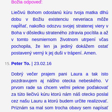
Božia odpoveď:
Liečivú Bohom odoslanú kúru tvoja matka dlhú
dobu v Božiu existenciu neveriaca môže
napĺňať, nakoľko odozvu svojej stratenej viery v
Boha v dôsledku strateného zdravia pocítila a až
v tomto nesmiernom životnom utrpení včas
pochopila, že len ja jediný dokážem ostať
postavený verný k jej duši v trápení. Amen.
Peter To.
| 23.02.16
Dobrý večer prajem pani Laura a tak isto
pozdravujem aj nášho otecka nebeského. V
prvom rade sa chcem veľmi pekne poďakovať
za túto liečivú kúru ktorú nám náš otecko poslal
cez našu Lauru a ktorú budem určite realizovať.
Priznám sa mal som trocha obavy sem napísať