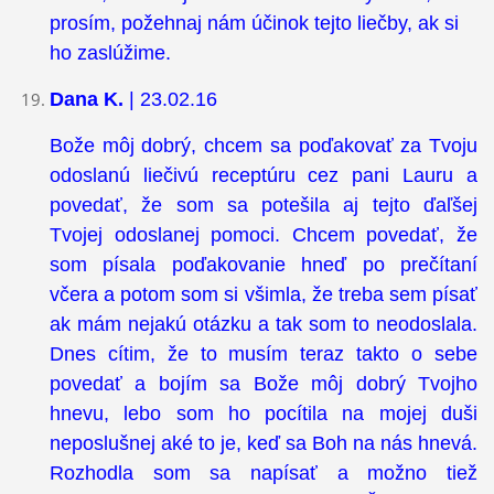
prosím, požehnaj nám účinok tejto liečby, ak si
ho zaslúžime.
Dana K.
| 23.02.16
Bože môj dobrý, chcem sa poďakovať za Tvoju
odoslanú liečivú receptúru cez pani Lauru a
povedať, že som sa potešila aj tejto ďaľšej
Tvojej odoslanej pomoci. Chcem povedať, že
som písala poďakovanie hneď po prečítaní
včera a potom som si všimla, že treba sem písať
ak mám nejakú otázku a tak som to neodoslala.
Dnes cítim, že to musím teraz takto o sebe
povedať a bojím sa Bože môj dobrý Tvojho
hnevu, lebo som ho pocítila na mojej duši
neposlušnej aké to je, keď sa Boh na nás hnevá.
Rozhodla som sa napísať a možno tiež