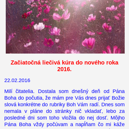
Začiatočná liečivá kúra do nového roka
2016.
22.02.2016
Milí čitatelia. Dostala som dnešný deň od Pána
Boha do počutia, že mám pre Vás dnes prijať Božie
slová konkrétne do rubriky Boh Vám radí. Dnes som
nemala v pláne do stránky nič vkladať, lebo za
posledné dni som toho vložila do nej dosť. Môjho
Pána Boha vždy počúvam a napĺňam čo mi káže