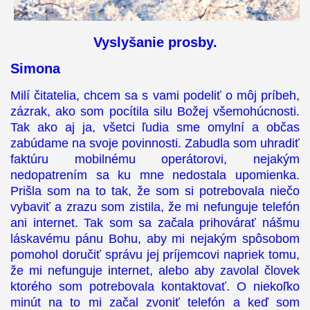
Vyslyšanie prosby.
Simona
Milí čitatelia, chcem sa s vami podeliť o môj príbeh,
zázrak, ako som pocítila silu Božej všemohúcnosti.
Tak ako aj ja, všetci ľudia sme omylní a občas
zabúdame na svoje povinnosti. Zabudla som uhradiť
faktúru mobilnému operátorovi, nejakým
nedopatrením sa ku mne nedostala upomienka.
Prišla som na to tak, že som si potrebovala niečo
vybaviť a zrazu som zistila, že mi nefunguje telefón
ani internet. Tak som sa začala prihovárať nášmu
láskavému pánu Bohu, aby mi nejakým spôsobom
pomohol doručiť správu jej príjemcovi napriek tomu,
že mi nefunguje internet, alebo aby zavolal človek
ktorého som potrebovala kontaktovať. O niekoľko
minút na to mi začal zvoniť telefón a keď som