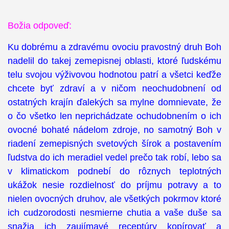
Božia odpoveď:
Ku dobrému a zdravému ovociu pravostný druh Boh
nadelil do takej zemepisnej oblasti, ktoré ľudskému
telu svojou výživovou hodnotou patrí a všetci keďže
chcete byť zdraví a v ničom neochudobnení od
ostatných krajín ďalekých sa mylne domnievate, že
o čo všetko len neprichádzate ochudobnením o ich
ovocné bohaté nádelom zdroje, no samotný Boh v
riadení zemepisných svetových šírok a postavením
ľudstva do ich meradiel vedel prečo tak robí, lebo sa
v klimatickom podnebí do rôznych teplotných
ukážok nesie rozdielnosť do príjmu potravy a to
nielen ovocných druhov, ale všetkých pokrmov ktoré
ich cudzorodosti nesmierne chutia a vaše duše sa
snažia ich zaujímavé receptúry kopírovať a