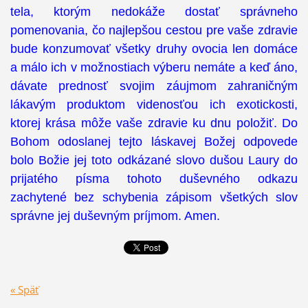
tela, ktorým nedokáže dostať správneho
pomenovania, čo najlepšou cestou pre vaše zdravie
bude konzumovať všetky druhy ovocia len domáce
a málo ich v možnostiach výberu nemáte a keď áno,
dávate prednosť svojim záujmom zahraničným
lákavým produktom videnosťou ich exotickosti,
ktorej krása môže vaše zdravie ku dnu položiť. Do
Bohom odoslanej tejto láskavej Božej odpovede
bolo Božie jej toto odkázané slovo dušou Laury do
prijatého písma tohoto duševného odkazu
zachytené bez schybenia zápisom všetkých slov
správne jej duševným príjmom. Amen.
« Späť