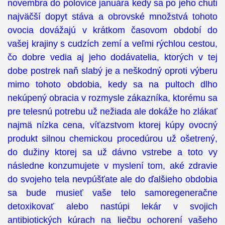
novembra do polovice januára kedy sa po jeho chuti
najväčší dopyt stáva a obrovské množstvá tohoto
ovocia dovážajú v krátkom časovom období do
vašej krajiny s cudzích zemí a veľmi rýchlou cestou,
čo dobre vedia aj jeho dodávatelia, ktorých v tej
dobe postrek naň slabý je a neškodný oproti výberu
mimo tohoto obdobia, kedy sa na pultoch dlho
nekúpený obracia v rozmysle zákazníka, ktorému sa
pre telesnú potrebu už nežiada ale dokáže ho zlákať
najmä nízka cena, víťazstvom ktorej kúpy ovocný
produkt silnou chemickou procedúrou už ošetrený,
do dužiny ktorej sa už dávno vstrebe a toto vy
následne konzumujete v myslení tom, aké zdravie
do svojeho tela nevpúšťate ale do ďalšieho obdobia
sa bude musieť vaše telo samoregeneračne
detoxikovať alebo nastúpi lekár v svojich
antibiotických kúrach na liečbu ochorení vašeho