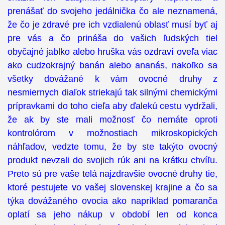
prenášať do svojeho jedálnička čo ale neznamená,
že čo je zdravé pre ich vzdialenú oblasť musí byť aj
pre vás a čo prináša do vašich ľudských tiel
obyčajné jablko alebo hruška vás ozdraví oveľa viac
ako cudzokrajný banán alebo ananás, nakoľko sa
všetky dovážané k vám ovocné druhy z
nesmiernych diaľok striekajú tak silnými chemickými
prípravkami do toho cieľa aby ďalekú cestu vydržali,
že ak by ste mali možnosť čo nemáte oproti
kontrolórom v možnostiach mikroskopických
náhľadov, vedzte tomu, že by ste takýto ovocný
produkt nevzali do svojich rúk ani na krátku chvíľu.
Preto sú pre vaše telá najzdravšie ovocné druhy tie,
ktoré pestujete vo vašej slovenskej krajine a čo sa
týka dovážaného ovocia ako napríklad pomaranča
oplatí sa jeho nákup v období len od konca