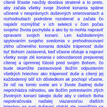
cítené šťastie navždy dostáva stratené a to preto,
aby začala všetky svoje životné konania spätne
učinené v nesprávnych duševných smerovaniach a
rozhodnutiach podrobne rozoberať a začala čo
najskôr rozmýšľať v ich selekcii v čom počas
svojeho života pochybila a ako by to mohla napraviť
opravami svojich konaní. Len každodenným
spytovaním svojeho svedomia v prehodnocovaní
zlého učineného konania dokáže trápenosť duše
byť Bohom zastavená, keď včasne oľutuje a napraví
všetky svoje zlé konania v odovzdanosti prejavenej
cítenej a úprimnej ľútosti pred svojim Bohom, čo
bude okamžite zastavované Božím odpustením
všetkých hriechov ako trápenosť duše a cítený jej
každodenný bôľ ich dôsledkom ak pochopí včasne,
že nič na tomto svete ani v živote žiadnej duše
neprichádza náhodou, ale Božím potrestaním zlých
životných konaní takejto duše aby v cieľoch Boha
nepokračovala naďalej viazanosťou ďalších
hriechov na svoj duševný chrbát ale zamýšľala sa