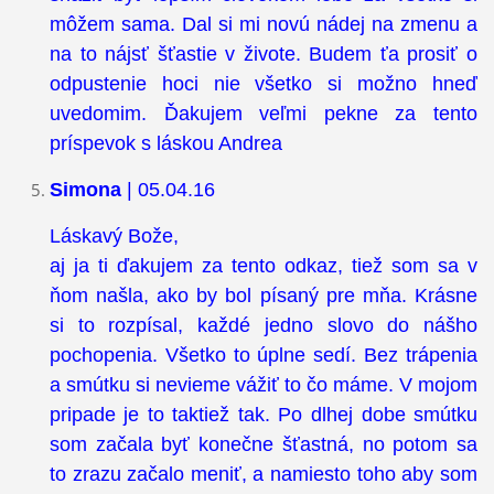
môžem sama. Dal si mi novú nádej na zmenu a
na to nájsť šťastie v živote. Budem ťa prosiť o
odpustenie hoci nie všetko si možno hneď
uvedomim. Ďakujem veľmi pekne za tento
príspevok s láskou Andrea
Simona
| 05.04.16
Láskavý Bože,
aj ja ti ďakujem za tento odkaz, tiež som sa v
ňom našla, ako by bol písaný pre mňa. Krásne
si to rozpísal, každé jedno slovo do nášho
pochopenia. Všetko to úplne sedí. Bez trápenia
a smútku si nevieme vážiť to čo máme. V mojom
pripade je to taktiež tak. Po dlhej dobe smútku
som začala byť konečne šťastná, no potom sa
to zrazu začalo meniť, a namiesto toho aby som