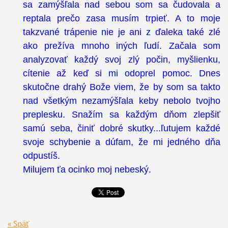
sa zamýšľala nad sebou som sa čudovala a
reptala prečo zasa musím trpieť. A to moje
takzvané trápenie nie je ani z ďaleka také zlé
ako prežíva mnoho iných ľudí. Začala som
analyzovať každý svoj zlý počin, myšlienku,
cítenie až keď si mi odoprel pomoc. Dnes
skutočne drahý Bože viem, že by som sa takto
nad všetkým nezamýšľala keby nebolo tvojho
preplesku. Snažím sa každým dňom zlepšiť
samú seba, činiť dobré skutky...ľutujem každé
svoje schybenie a dúfam, že mi jedného dňa
odpustíš.
Milujem ťa ocinko moj nebeský.
« Späť