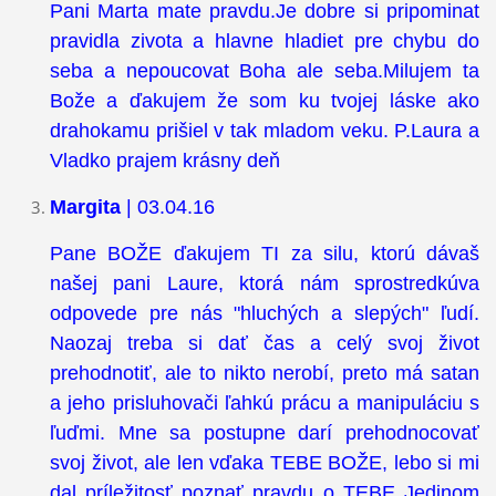
Pani Marta mate pravdu.Je dobre si pripominat
pravidla zivota a hlavne hladiet pre chybu do
seba a nepoucovat Boha ale seba.Milujem ta
Bože a ďakujem že som ku tvojej láske ako
drahokamu prišiel v tak mladom veku. P.Laura a
Vladko prajem krásny deň
Margita
| 03.04.16
Pane BOŽE ďakujem TI za silu, ktorú dávaš
našej pani Laure, ktorá nám sprostredkúva
odpovede pre nás "hluchých a slepých" ľudí.
Naozaj treba si dať čas a celý svoj život
prehodnotiť, ale to nikto nerobí, preto má satan
a jeho prisluhovači ľahkú prácu a manipuláciu s
ľuďmi. Mne sa postupne darí prehodnocovať
svoj život, ale len vďaka TEBE BOŽE, lebo si mi
dal príležitosť poznať pravdu o TEBE Jedinom