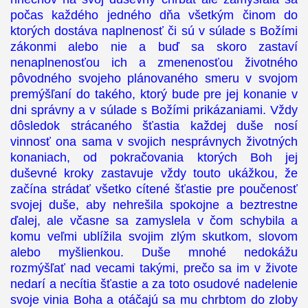
počas každého jedného dňa všetkým činom do
ktorých dostáva naplnenosť či sú v súlade s Božími
zákonmi alebo nie a buď sa skoro zastaví
nenaplnenosťou ich a zmenenosťou životného
pôvodného svojeho plánovaného smeru v svojom
premýšľaní do takého, ktorý bude pre jej konanie v
dni správny a v súlade s Božími prikázaniami. Vždy
dôsledok strácaného šťastia každej duše nosí
vinnosť ona sama v svojich nesprávnych životných
konaniach, od pokračovania ktorých Boh jej
duševné kroky zastavuje vždy touto ukážkou, že
začína strádať všetko cítené šťastie pre poučenosť
svojej duše, aby nehrešila spokojne a beztrestne
ďalej, ale včasne sa zamyslela v čom schybila a
komu veľmi ublížila svojim zlým skutkom, slovom
alebo myšlienkou. Duše mnohé nedokážu
rozmýšľať nad vecami takými, prečo sa im v živote
nedarí a necítia šťastie a za toto osudové nadelenie
svoje vinia Boha a otáčajú sa mu chrbtom do zloby