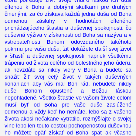
ktorá potrebuje živiť svoje vnútro láskou ich duší
cítenou k Bohu a dobrými skutkami pre druhých
činenými, za čo získava každá jedna duša od Boha
odmenou zásluhy v hodnotách cíteného
prichádzajúceho šťastia a duševnej spokojnosti, čo
duševná výživa v získanosti od Boha sa nazýva a v
vstrebateľnosti Bohom odovzdaného takéhoto
pokrmu pre vašu dušu, žiť dokážete ďalší svoj život
v šťastí a duševnej spokojnosti napriek všetkému
trápeniu od života celého od bolestného jeho úderu,
ak nevzdáte sa nikdy viery v Boha a budete sa
snažiť žiť svoj celý život v takých duševných
konaniach aby vás mal Boh rád, nebudete nikdy
duše Bohom opustené a Božou láskou
nepohladené. Všetko šťastie vo vašom živote celom
musí byť od Boha pre vaše duše zaslúžené
odmenou a vždy keď ho nemáte, lebo sa z vašeho
života akosi nečakane vytratilo, rozmýšľajte o svojej
vine lebo len touto cestou pochopenosťou duševnou
ho môžete opäť získať od Boha späť ak včasne