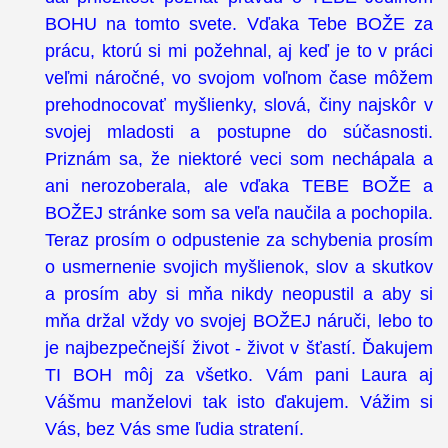
BOHU na tomto svete. Vďaka Tebe BOŽE za
prácu, ktorú si mi požehnal, aj keď je to v práci
veľmi náročné, vo svojom voľnom čase môžem
prehodnocovať myšlienky, slová, činy najskôr v
svojej mladosti a postupne do súčasnosti.
Priznám sa, že niektoré veci som nechápala a
ani nerozoberala, ale vďaka TEBE BOŽE a
BOŽEJ stránke som sa veľa naučila a pochopila.
Teraz prosím o odpustenie za schybenia prosím
o usmernenie svojich myšlienok, slov a skutkov
a prosím aby si mňa nikdy neopustil a aby si
mňa držal vždy vo svojej BOŽEJ náruči, lebo to
je najbezpečnejší život - život v šťastí. Ďakujem
TI BOH môj za všetko. Vám pani Laura aj
Vášmu manželovi tak isto ďakujem. Vážim si
Vás, bez Vás sme ľudia stratení.