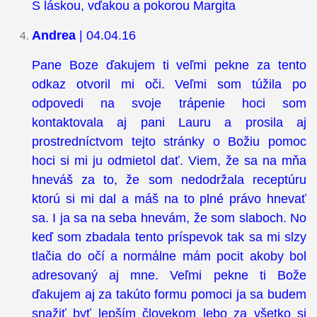
S láskou, vďakou a pokorou Margita
Andrea
| 04.04.16
Pane Boze ďakujem ti veľmi pekne za tento
odkaz otvoril mi oči. Veľmi som túžila po
odpovedi na svoje trápenie hoci som
kontaktovala aj pani Lauru a prosila aj
prostredníctvom tejto stránky o Božiu pomoc
hoci si mi ju odmietol dať. Viem, že sa na mňa
hneváš za to, že som nedodržala receptúru
ktorú si mi dal a máš na to plné právo hnevať
sa. I ja sa na seba hnevám, že som slaboch. No
keď som zbadala tento príspevok tak sa mi slzy
tlačia do očí a normálne mám pocit akoby bol
adresovaný aj mne. Veľmi pekne ti Bože
ďakujem aj za takúto formu pomoci ja sa budem
snažiť byť lepším človekom lebo za všetko si