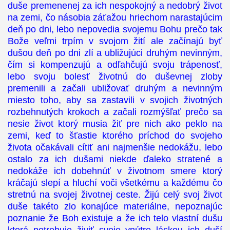
duše premenenej za ich nespokojný a nedobrý život
na zemi, čo násobia záťažou hriechom narastajúcim
deň po dni, lebo nepovedia svojemu Bohu prečo tak
Bože veľmi trpím v svojom žití ale začínajú byť
dušou deň po dni zlí a ubližujúci druhým nevinným,
čím si kompenzujú a odľahčujú svoju trápenosť,
lebo svoju bolesť životnú do duševnej zloby
premenili a začali ubližovať druhým a nevinným
miesto toho, aby sa zastavili v svojich životných
rozbehnutých krokoch a začali rozmýšľať prečo sa
nesie život ktorý musia žiť pre nich ako peklo na
zemi, keď to šťastie ktorého príchod do svojeho
života očakávali cítiť ani najmenšie nedokážu, lebo
ostalo za ich dušami niekde ďaleko stratené a
nedokáže ich dobehnúť v životnom smere ktorý
kráčajú slepí a hluchí voči všetkému a každému čo
stretnú na svojej životnej ceste. Žijú celý svoj život
duše takéto zlo konajúce materiálne, nepoznajúc
poznanie že Boh existuje a že ich telo vlastní dušu