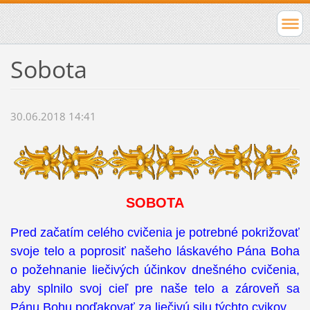
Sobota
30.06.2018 14:41
SOBOTA
Pred začatím celého cvičenia je potrebné pokrižovať
svoje telo a poprosiť našeho láskavého Pána Boha
o požehnanie liečivých účinkov dnešného cvičenia,
aby splnilo svoj cieľ pre naše telo a zároveň sa
Pánu Bohu poďakovať za liečivú silu týchto cvikov.