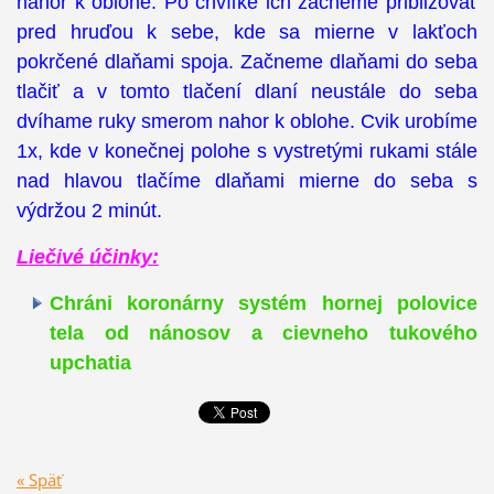
nahor k oblohe. Po chvíľke ich začneme približovať
pred hruďou k sebe, kde sa mierne v lakťoch
pokrčené dlaňami spoja. Začneme dlaňami do seba
tlačiť a v tomto tlačení dlaní neustále do seba
dvíhame ruky smerom nahor k oblohe. Cvik urobíme
1x, kde v konečnej polohe s vystretými rukami stále
nad hlavou tlačíme dlaňami mierne do seba s
výdržou 2 minút.
Liečivé účinky:
Chráni koronárny systém hornej polovice
tela od nánosov a cievneho tukového
upchatia
« Späť