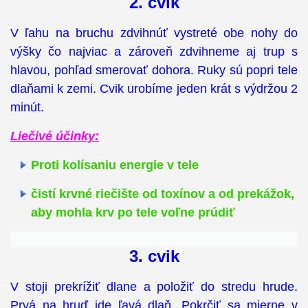
2. cvik
V ľahu na bruchu zdvihnúť vystreté obe nohy do
výšky čo najviac a zároveň zdvihneme aj trup s
hlavou, pohľad smerovať dohora. Ruky sú popri tele
dlaňami k zemi. Cvik urobíme jeden krát s výdržou 2
minút.
Liečivé účinky:
Proti kolísaniu energie v tele
čistí krvné riečište od toxínov a od prekážok,
aby mohla krv po tele voľne prúdiť
3. cvik
V stoji prekrížiť dlane a položiť do stredu hrude.
Prvá na hruď ide ľavá dlaň. Pokrčiť sa mierne v