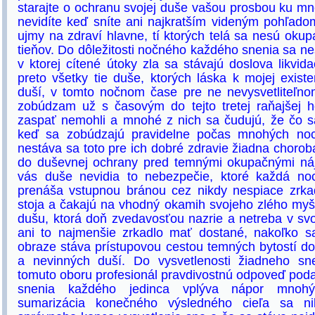
starajte o ochranu svojej duše vašou prosbou ku mn
nevidíte keď sníte ani najkratším videným pohľadom
ujmy na zdraví hlavne, tí ktorých telá sa nesú ok
tieňov. Do dôležitosti nočného každého snenia sa nes
v ktorej cítené útoky zla sa stávajú doslova likvi
preto všetky tie duše, ktorých láska k mojej existen
duší, v tomto nočnom čase pre ne nevysvetliteľno
zobúdzam už s časovým do tejto tretej raňajšej h
zaspať nemohli a mnohé z nich sa čudujú, že čo sa
keď sa zobúdzajú pravidelne počas mnohých nocí
nestáva sa toto pre ich dobré zdravie žiadna choro
do duševnej ochrany pred temnými okupačnými ná
vás duše nevidia to nebezpečie, ktoré každá no
prenáša vstupnou bránou cez nikdy nespiace zrkad
stoja a čakajú na vhodný okamih svojeho zlého my
dušu, ktorá doň zvedavosťou nazrie a netreba v svo
ani to najmenšie zrkadlo mať dostané, nakoľko 
obraze stáva prístupovou cestou temných bytostí do
a nevinných duší. Do vysvetlenosti žiadneho sn
tomuto oboru profesionál pravdivostnú odpoveď poda
snenia každého jedinca vplýva nápor mnohýc
sumarizácia konečného výsledného cieľa sa n