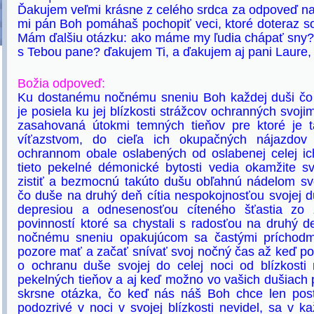
Ďakujem veľmi krásne z celého srdca za odpoveď na
mi pán Boh pomáhaš pochopiť veci, ktoré doteraz so
Mám ďalšiu otázku: ako máme my ľudia chápať sny?
s Tebou pane? ďakujem Ti, a ďakujem aj pani Laure,
Božia odpoveď:
Ku dostanému nočnému sneniu Boh každej duši čo v
je posiela ku jej blízkosti strážcov ochranných svoj
zasahovaná útokmi temných tieňov pre ktoré je t
víťazstvom, do cieľa ich okupačných nájazdo
ochrannom obale oslabených od oslabenej celej ic
tieto pekelné démonické bytosti vedia okamžite 
zistiť a bezmocnú takúto dušu obľahnú nádelom svoj
čo duše na druhý deň cítia nespokojnosťou svojej
depresiou a odnesenosťou cíteného šťastia zo 
povinností ktoré sa chystali s radosťou na druhý d
nočnému sneniu opakujúcom sa častými príchodm
pozore mať a začať snívať svoj nočný čas až keď p
o ochranu duše svojej do celej noci od blízkosti 
pekelných tieňov a aj keď možno vo vašich dušiach pr
skrsne otázka, čo keď nás náš Boh chce len post
podozrivé v noci v svojej blízkosti nevidel, sa v 