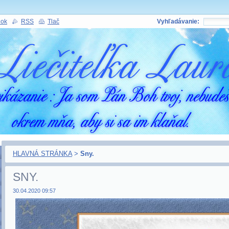
nok
RSS
Tlač
Vyhľadávanie:
HLAVNÁ STRÁNKA
>
Sny.
SNY.
30.04.2020 09:57