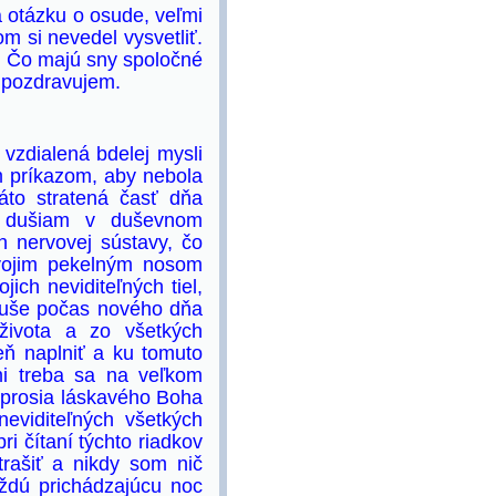
 otázku o osude, veľmi
m si nevedel vysvetliť.
 Čo majú sny spoločné
 pozdravujem.
zdialená bdelej mysli
im príkazom, aby nebola
áto stratená časť dňa
v dušiam v duševnom
h nervovej sústavy, čo
svojim pekelným nosom
ich neviditeľných tiel,
 duše počas nového dňa
života a zo všetkých
eň naplniť a ku tomuto
i treba sa na veľkom
oprosia láskavého Boha
neviditeľných všetkých
i čítaní týchto riadkov
rašiť a nikdy som nič
každú prichádzajúcu noc