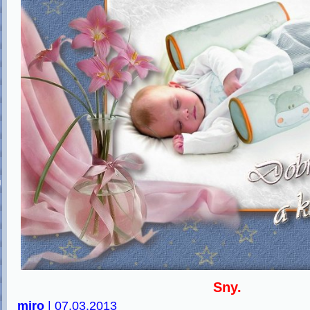
U
Sny.
miro
| 07.03.2013