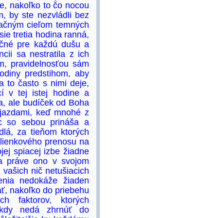
e, nakoľko to čo nocou
, by ste nezvládli bez
upačným cieľom temných
ie tretia hodina ranná,
dačné pre každú dušu a
cii sa nestratila z ich
m, pravidelnosťou sám
odiny predstihom, aby
 to často s nimi deje,
 v tej istej hodine a
ba, ale budíček od Boha
jazdami, keď mnohé z
c so sebou prináša a
lá, za tieňom ktorých
šlienkového prenosu na
jej spiacej izbe žiadne
sa práve ono v svojom
 vašich nič netušiacich
enia nedokáže žiaden
ť, nakoľko do priebehu
h faktorov, ktorých
ikdy nedá zhrnúť do