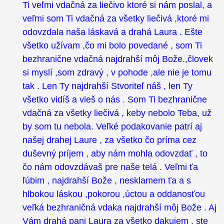
Ti veľmi vdačná za liečivo ktoré si nám poslal, a
veľmi som Ti vdačná za všetky liečivá ,ktoré mi
odovzdala naša láskavá a drahá Laura . Ešte
všetko užívam ,čo mi bolo povedané , som Ti
bezhranične vdačná najdrahší môj Bože.,človek
si myslí ,som zdravý , v pohode ,ale nie je tomu
tak . Len Ty najdrahší Stvoriteľ náš , len Ty
všetko vidíš a vieš o nás . Som Ti bezhranične
vdačná za všetky liečivá , keby nebolo Teba, už
by som tu nebola. Veľké podakovanie patrí aj
našej drahej Laure , za všetko čo príma cez
duševný príjem , aby nám mohla odovzdať , to
čo nám odovzdávaš pre naše telá . Veľmi ťa
ľúbim , najdrahší Bože , nesklamem ťa a s
hlbokou láskou ,pokorou ,úctou a oddanosťou
veľká bezhraničná vdaka najdrahší môj Bože . Aj
Vám drahá pani Laura za všetko dakujem , ste