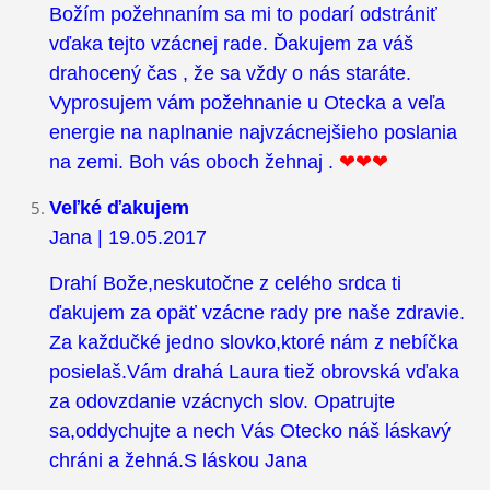
Božím požehnaním sa mi to podarí odstrániť
vďaka tejto vzácnej rade. Ďakujem za váš
drahocený čas , že sa vždy o nás staráte.
Vyprosujem vám požehnanie u Otecka a veľa
energie na naplnanie najvzácnejšieho poslania
na zemi. Boh vás oboch žehnaj .
❤❤❤
Veľké ďakujem
Jana | 19.05.2017
Drahí Bože,neskutočne z celého srdca ti
ďakujem za opäť vzácne rady pre naše zdravie.
Za každučké jedno slovko,ktoré nám z nebíčka
posielaš.Vám drahá Laura tiež obrovská vďaka
za odovzdanie vzácnych slov. Opatrujte
sa,oddychujte a nech Vás Otecko náš láskavý
chráni a žehná.S láskou Jana