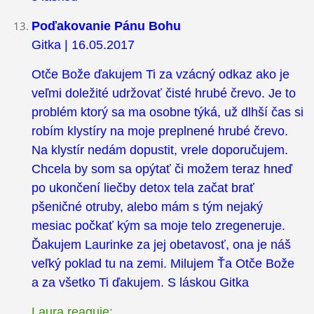
Poďakovanie Pánu Bohu
Gitka | 16.05.2017
Otče Bože ďakujem Ti za vzácný odkaz ako je
veľmi doležité udržovať čisté hrubé črevo. Je to
problém ktorý sa ma osobne týká, už dlhší čas si
robím klystíry na moje preplnené hrubé črevo.
Na klystír nedám dopustit, vrele doporučujem.
Chcela by som sa opýtať či možem teraz hneď
po ukončení liečby detox tela začat brať
pšeničné otruby, alebo mám s tým nejaký
mesiac počkať kým sa moje telo zregeneruje.
Ďakujem Laurinke za jej obetavosť, ona je náš
veľký poklad tu na zemi. Milujem Ťa Otče Bože
a za všetko Ti ďakujem. S láskou Gitka
Laura reaguje: