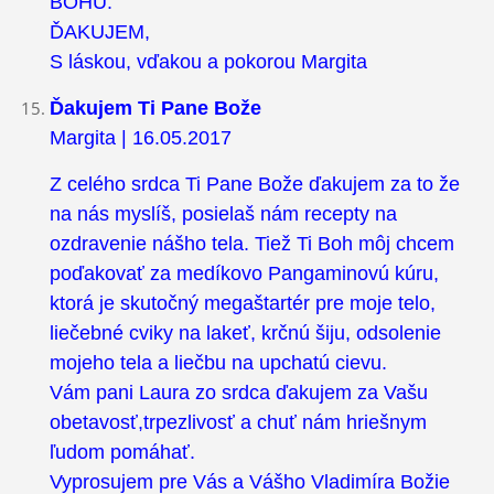
BOHU.
ĎAKUJEM,
S láskou, vďakou a pokorou Margita
Ďakujem Ti Pane Bože
Margita | 16.05.2017
Z celého srdca Ti Pane Bože ďakujem za to že
na nás myslíš, posielaš nám recepty na
ozdravenie nášho tela. Tiež Ti Boh môj chcem
poďakovať za medíkovo Pangaminovú kúru,
ktorá je skutočný megaštartér pre moje telo,
liečebné cviky na lakeť, krčnú šiju, odsolenie
mojeho tela a liečbu na upchatú cievu.
Vám pani Laura zo srdca ďakujem za Vašu
obetavosť,trpezlivosť a chuť nám hriešnym
ľudom pomáhať.
Vyprosujem pre Vás a Vášho Vladimíra Božie