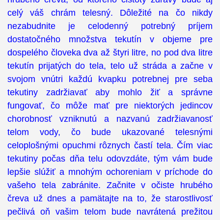
celý váš chrám telesný. Dôležité na čo nikdy
nezabudnite je celodenný potrebný príjem
dostatočného množstva tekutín v objeme pre
dospelého človeka dva až štyri litre, no pod dva litre
tekutín prijatých do tela, telo už stráda a začne v
svojom vnútri každú kvapku potrebnej pre seba
tekutiny zadržiavať aby mohlo žiť a správne
fungovať, čo môže mať pre niektorých jedincov
chorobnosť vzniknutú a nazvanú zadržiavanosť
telom vody, čo bude ukazované telesnými
celoplošnými opuchmi rôznych častí tela. Čím viac
tekutiny počas dňa telu odovzdáte, tým vám bude
lepšie slúžiť a mnohým ochoreniam v príchode do
vašeho tela zabránite. Začnite v očiste hrubého
čreva už dnes a pamätajte na to, že starostlivosť
pečlivá oň vašim telom bude navrátená prežitou