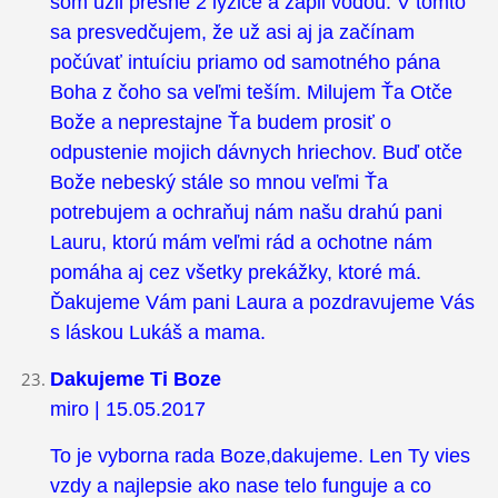
som užil presne 2 lyžice a zapil vodou. V tomto
sa presvedčujem, že už asi aj ja začínam
počúvať intuíciu priamo od samotného pána
Boha z čoho sa veľmi teším. Milujem Ťa Otče
Bože a neprestajne Ťa budem prosiť o
odpustenie mojich dávnych hriechov. Buď otče
Bože nebeský stále so mnou veľmi Ťa
potrebujem a ochraňuj nám našu drahú pani
Lauru, ktorú mám veľmi rád a ochotne nám
pomáha aj cez všetky prekážky, ktoré má.
Ďakujeme Vám pani Laura a pozdravujeme Vás
s láskou Lukáš a mama.
Dakujeme Ti Boze
miro | 15.05.2017
To je vyborna rada Boze,dakujeme. Len Ty vies
vzdy a najlepsie ako nase telo funguje a co