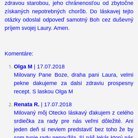
zdravou starobou, jeho chránenosťou od zbytočne
získaných nepotrebných chorôb. Do láskavej tejto
otázky odoslal odpoveď samotný Boh cez duševný
príjem svojej Laury. Amen.
Komentáre:
Olga M
| 17.07.2018
Milovany Pane Boze, draha pani Laura, velmi
pekne dakujeme za dalsi zdraviu prospesny
recept. S laskou Olga M
Renata R.
| 17.07.2018
Milovaný môj Otecko láskavý ďakujem z celého
srdiečka za rady pre nás veľmi dôležité. Ani
jeden deň si neviem predstaviť bez toho že by
som tvoje rady nepoužila. Si náš lekár ktorý nás