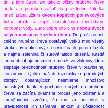
dni z jeho útrob. Do takejto očisty hrubého čreva
bude ale potrebné začať do prázdneho žalúdka
hneď zrána užitím
dvoch kopitých polievkových
lyžíc otrúb
a zapiť dostatočným množstvom
potrebnej vody. Bude dobre toto činiť
dobou dvoch
celých mesiacov každým dňom.
Do prečistenosti
celého hrubého čreva dostávajú veľkú moc všetky
strukoviny a ako prvý sa nesie hrach, potom fazuľa
a najmä zelenina či surová alebo dusená. Každá
jedna obsahuje nesmierne množstvo vlákniny, ktorá
zlepšuje priechodnosť hrubého čreva v pravidelnej
konzumácii týchto našich tuzemských prírodných
zdrojov obsahujúcich nesmierne množstvo
balastných látok, v príchode ktorých do hrubého
čreva sa začína okamžite proces jeho očistenia a
kartáčovania zvnútra, čo má za následok v
pravidelnosti ich užívania ľahkosť a dôkladnosť