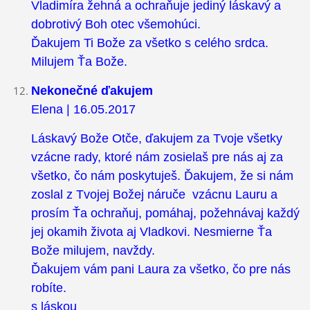
Vladimíra žehná a ochraňuje jediný láskavý a
dobrotivý Boh otec všemohúci.
Ďakujem Ti Bože za všetko s celého srdca.
Milujem Ťa Bože.
Nekonečné ďakujem
Elena | 16.05.2017
Láskavý Bože Otče, ďakujem za Tvoje všetky
vzácne rady, ktoré nám zosielaš pre nás aj za
všetko, čo nám poskytuješ. Ďakujem, že si nám
zoslal z Tvojej Božej náruče vzácnu Lauru a
prosím Ťa ochraňuj, pomáhaj, požehnávaj každý
jej okamih života aj Vladkovi. Nesmierne Ťa
Bože milujem, navždy.
Ďakujem vám pani Laura za všetko, čo pre nás
robíte.
s láskou