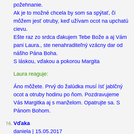
požehnanie.
Ak je to možné chcela by som sa spýtať, či
môžem jesť otruby, keď užívam ocot na upchatú
cievu.
Ešte raz zo srdca ďakujem Tebe Bože a aj Vám
pani Laura., ste nenahraditeľný vzácny dar od
nášho Pána Boha.
S láskou, vďakou a pokorou Margita
Laura reaguje:
Áno môžete. Prvý do žalúdka musí ísť jablčný
ocot a otruby hodinu po ňom. Pozdravujeme
Vás Margitka aj s manželom. Opatrujte sa. S
Pánom Bohom.
Vďaka
daniela | 15.05.2017