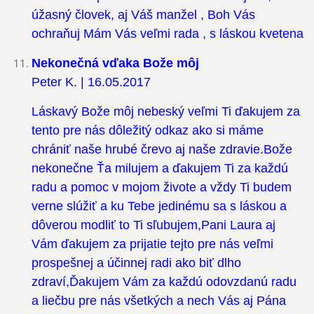
úžasný človek, aj Váš manžel , Boh Vás
ochraňuj Mám Vás veľmi rada , s láskou kvetena
Nekonečná vďaka Bože môj
Peter K. | 16.05.2017
Láskavý Bože môj nebeský veľmi Ti ďakujem za
tento pre nás dôležitý odkaz ako si máme
chrániť naše hrubé črevo aj naše zdravie.Bože
nekonečne Ťa milujem a ďakujem Ti za každú
radu a pomoc v mojom živote a vždy Ti budem
verne slúžiť a ku Tebe jedinému sa s láskou a
dôverou modliť to Ti sľubujem,Pani Laura aj
Vám ďakujem za prijatie tejto pre nás veľmi
prospešnej a účinnej radi ako biť dlho
zdraví,Ďakujem Vám za každú odovzdanú radu
a liečbu pre nás všetkých a nech Vás aj Pána