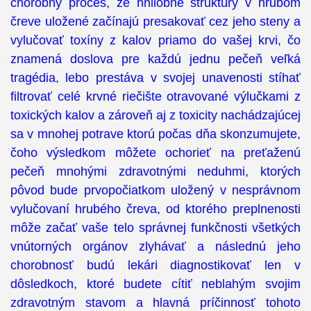
chorobný proces, že hnilobné štruktúry v hrubom
čreve uložené začínajú presakovať cez jeho steny a
vylučovať toxíny z kalov priamo do vašej krvi, čo
znamená doslova pre každú jednu pečeň veľká
tragédia, lebo prestáva v svojej unavenosti stíhať
filtrovať celé krvné riečište otravované výlučkami z
toxických kalov a zároveň aj z toxicity nachádzajúcej
sa v mnohej potrave ktorú počas dňa skonzumujete,
čoho výsledkom môžete ochorieť na preťaženú
pečeň mnohými zdravotnými neduhmi, ktorých
pôvod bude prvopočiatkom uložený v nesprávnom
vylučovaní hrubého čreva, od ktorého preplnenosti
môže začať vaše telo správnej funkčnosti všetkých
vnútorných orgánov zlyhávať a následnú jeho
chorobnosť budú lekári diagnostikovať len v
dôsledkoch, ktoré budete cítiť neblahým svojim
zdravotným stavom a hlavná príčinnosť tohoto