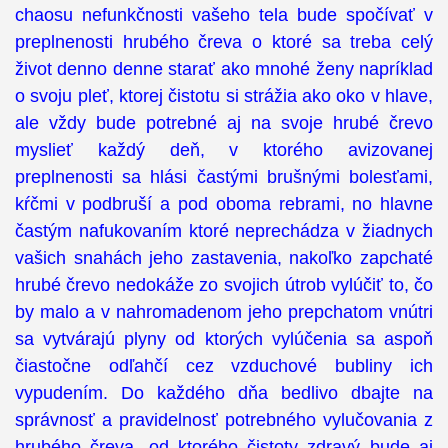
chaosu nefunkčnosti vašeho tela bude spočívať v
preplnenosti hrubého čreva o ktoré sa treba celý
život denno denne starať ako mnohé ženy napríklad
o svoju pleť, ktorej čistotu si strážia ako oko v hlave,
ale vždy bude potrebné aj na svoje hrubé črevo
myslieť každý deň, v ktorého avizovanej
preplnenosti sa hlási častými brušnými bolesťami,
kŕčmi v podbruší a pod oboma rebrami, no hlavne
častým nafukovaním ktoré neprechádza v žiadnych
vašich snahách jeho zastavenia, nakoľko zapchaté
hrubé črevo nedokáže zo svojich útrob vylúčiť to, čo
by malo a v nahromadenom jeho prepchatom vnútri
sa vytvárajú plyny od ktorých vylúčenia sa aspoň
čiastočne odľahčí cez vzduchové bubliny ich
vypudením. Do každého dňa bedlivo dbajte na
správnosť a pravidelnosť potrebného vylučovania z
hrubého čreva, od ktorého čistoty zdravý bude aj