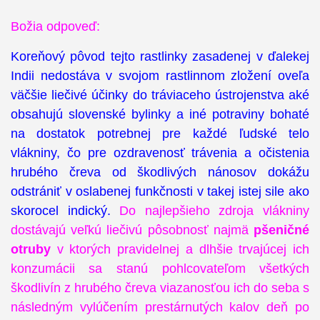
Božia odpoveď:
Koreňový pôvod tejto rastlinky zasadenej v ďalekej
Indii nedostáva v svojom rastlinnom zložení oveľa
väčšie liečivé účinky do tráviaceho ústrojenstva aké
obsahujú slovenské bylinky a iné potraviny bohaté
na dostatok potrebnej pre každé ľudské telo
vlákniny, čo pre ozdravenosť trávenia a očistenia
hrubého čreva od škodlivých nánosov dokážu
odstrániť v oslabenej funkčnosti v takej istej sile ako
skorocel indický.
Do najlepšieho zdroja vlákniny
dostávajú veľkú liečivú pôsobnosť najmä
pšeničné
otruby
v ktorých pravidelnej a dlhšie trvajúcej ich
konzumácii sa stanú pohlcovateľom všetkých
škodlivín z hrubého čreva viazanosťou ich do seba s
následným vylúčením prestárnutých kalov deň po