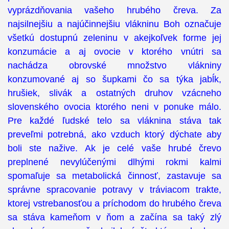
vyprázdňovania vašeho hrubého čreva. Za
najsilnejšiu a najúčinnejšiu vlákninu Boh označuje
všetkú dostupnú zeleninu v akejkoľvek forme jej
konzumácie a aj ovocie v ktorého vnútri sa
nachádza obrovské množstvo vlákniny
konzumované aj so šupkami čo sa týka jabĺk,
hrušiek, slivák a ostatných druhov vzácneho
slovenského ovocia ktorého neni v ponuke málo.
Pre každé ľudské telo sa vláknina stáva tak
preveľmi potrebná, ako vzduch ktorý dýchate aby
boli ste nažive. Ak je celé vaše hrubé črevo
preplnené nevylúčenými dlhými rokmi kalmi
spomaľuje sa metabolická činnosť, zastavuje sa
správne spracovanie potravy v tráviacom trakte,
ktorej vstrebanosťou a príchodom do hrubého čreva
sa stáva kameňom v ňom a začína sa taký zlý