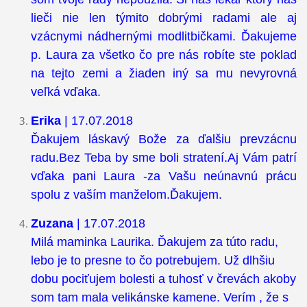
lieči nie len týmito dobrými radami ale aj
vzácnymi nádhernými modlitbičkami. Ďakujeme
p. Laura za všetko čo pre nás robíte ste poklad
na tejto zemi a žiaden iný sa mu nevyrovná
veľká vďaka.
Erika
| 17.07.2018
Ďakujem láskavý Bože za ďalšiu prevzácnu
radu.Bez Teba by sme boli stratení.Aj Vám patrí
vďaka pani Laura -za Vašu neúnavnú prácu
spolu z vaším manželom.Ďakujem.
Zuzana
| 17.07.2018
Milá maminka Laurika. Ďakujem za túto radu,
lebo je to presne to čo potrebujem. Už dlhšiu
dobu pociťujem bolesti a tuhosť v črevách akoby
som tam mala velikánske kamene. Verím , že s