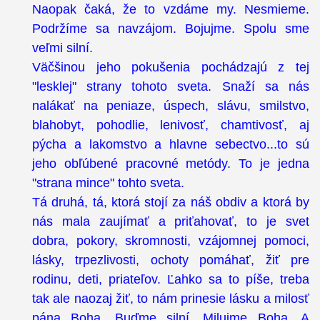
Naopak čaká, že to vzdáme my. Nesmieme.
Podržíme sa navzájom. Bojujme. Spolu sme
veľmi silní.
Väčšinou jeho pokušenia pochádzajú z tej
"lesklej" strany tohoto sveta. Snaží sa nás
nalákať na peniaze, úspech, slávu, smilstvo,
blahobyt, pohodlie, lenivosť, chamtivosť, aj
pýcha a lakomstvo a hlavne sebectvo...to sú
jeho obľúbené pracovné metódy. To je jedna
"strana mince" tohto sveta.
Tá druhá, tá, ktorá stojí za náš obdiv a ktorá by
nás mala zaujímať a priťahovať, to je svet
dobra, pokory, skromnosti, vzájomnej pomoci,
lásky, trpezlivosti, ochoty pomáhať, žiť pre
rodinu, deti, priateľov. Ľahko sa to píše, treba
tak ale naozaj žiť, to nám prinesie lásku a milosť
pána Boha. Buďme silní. Milujme Boha. A