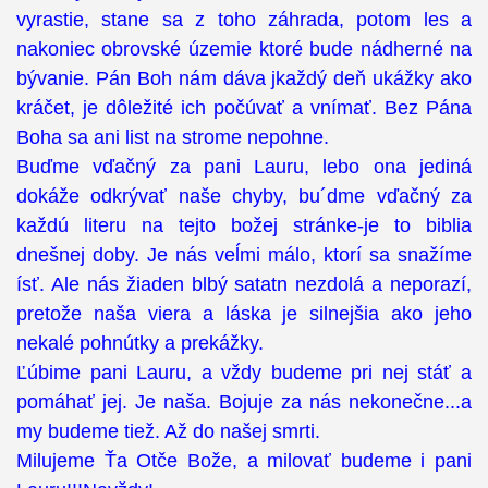
vyrastie, stane sa z toho záhrada, potom les a
nakoniec obrovské územie ktoré bude nádherné na
bývanie. Pán Boh nám dáva jkaždý deň ukážky ako
kráčet, je dôležité ich počúvať a vnímať. Bez Pána
Boha sa ani list na strome nepohne.
Buďme vďačný za pani Lauru, lebo ona jediná
dokáže odkrývať naše chyby, bu´dme vďačný za
každú literu na tejto božej stránke-je to biblia
dnešnej doby. Je nás veĺmi málo, ktorí sa snažíme
ísť. Ale nás žiaden blbý satatn nezdolá a neporazí,
pretože naša viera a láska je silnejšia ako jeho
nekalé pohnútky a prekážky.
Ľúbime pani Lauru, a vždy budeme pri nej stáť a
pomáhať jej. Je naša. Bojuje za nás nekonečne...a
my budeme tiež. Až do našej smrti.
Milujeme Ťa Otče Bože, a milovať budeme i pani