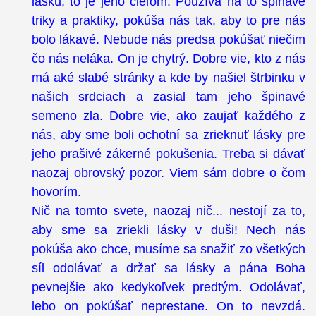
lásku, to je jeho cieľom. Používa na to špinavé
triky a praktiky, pokúša nás tak, aby to pre nás
bolo lákavé. Nebude nás predsa pokúšať niečim
čo nás neláka. On je chytrý. Dobre vie, kto z nás
má aké slabé stránky a kde by našiel štrbinku v
našich srdciach a zasial tam jeho špinavé
semeno zla. Dobre vie, ako zaujať každého z
nás, aby sme boli ochotní sa zrieknuť lásky pre
jeho prašivé zákerné pokušenia. Treba si dávať
naozaj obrovský pozor. Viem sám dobre o čom
hovorím.
Nič na tomto svete, naozaj nič... nestojí za to,
aby sme sa zriekli lásky v duši! Nech nás
pokúša ako chce, musíme sa snažiť zo všetkých
síl odolávať a držať sa lásky a pána Boha
pevnejšie ako kedykoľvek predtým. Odolávať,
lebo on pokúšať neprestane. On to nevzdá.