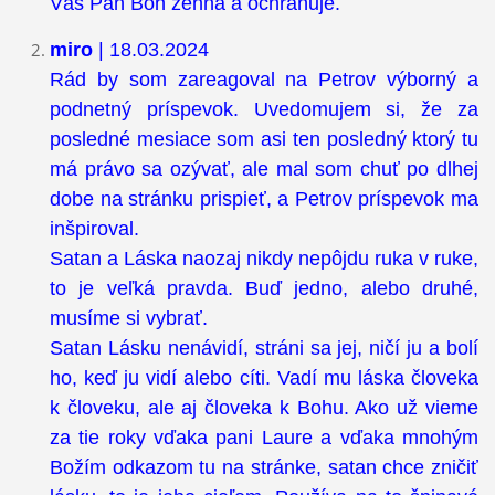
Vás Pán Boh žehná a ochraňuje.
miro
| 18.03.2024
Rád by som zareagoval na Petrov výborný a
podnetný príspevok. Uvedomujem si, že za
posledné mesiace som asi ten posledný ktorý tu
má právo sa ozývať, ale mal som chuť po dlhej
dobe na stránku prispieť, a Petrov príspevok ma
inšpiroval.
Satan a Láska naozaj nikdy nepôjdu ruka v ruke,
to je veľká pravda. Buď jedno, alebo druhé,
musíme si vybrať.
Satan Lásku nenávidí, stráni sa jej, ničí ju a bolí
ho, keď ju vidí alebo cíti. Vadí mu láska človeka
k človeku, ale aj človeka k Bohu. Ako už vieme
za tie roky vďaka pani Laure a vďaka mnohým
Božím odkazom tu na stránke, satan chce zničiť