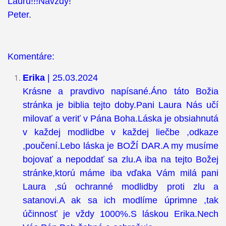
Lauru!!!Navždy!
Peter.
Komentáre:
Erika
| 25.03.2024
Krásne a pravdivo napísané.Áno táto Božia
stránka je biblia tejto doby.Pani Laura Nás učí
milovať a veriť v Pána Boha.Láska je obsiahnutá
v každej modlidbe v každej liečbe ,odkaze
,poučení.Lebo láska je BOŽÍ DAR.A my musíme
bojovať a nepoddať sa zlu.A iba na tejto Božej
stránke,ktorú máme iba vďaka Vám milá pani
Laura ,sú ochranné modlidby proti zlu a
satanovi.A ak sa ich modlíme úprimne ,tak
účinnosť je vždy 1000%.S láskou Erika.Nech