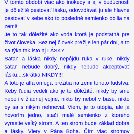
V tomto období viac ako inokedy a aj v budúcnosti
je dôležité pestovať lásku, odovzdávať ju ale hlavne
pestovať v sebe ako to posledné semienko obilia na
zemi!
Je to tak dôležité ako voda ktorá je podstatná pre
život človeka. Bez nej človek prežije len pár dní, a to
sa týka tak isto aj LÁSKY.
Satan a láska nikdy nepôjdu ruka v ruke, nikdy
satan nebude dobrý, nikdy nebude akceptovať
lásku....skrátka NIKDY!!!
A toto je alfa omega prežitia na zemi tohoto ľudstva.
Keby ľudia vedeli ako je to dôležité, nikdy by sme
neboli v žiadnej vojne, nikto by nebol v base, nikto
by sa s nikým nehneval. Viem, je to utópia, ale ja
hovorím jedno, stačí malé semienko z ktorého
vyrastie veĺký strom. A ten strom bude základ dobra
a lásky. Viery v Pána Boha. Čím viac stromov