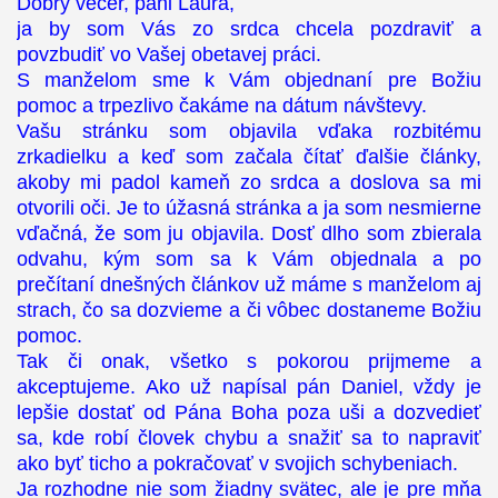
Dobrý večer, pani Laura,
ja by som Vás zo srdca chcela pozdraviť a
povzbudiť vo Vašej obetavej práci.
S manželom sme k Vám objednaní pre Božiu
pomoc a trpezlivo čakáme na dátum návštevy.
Vašu stránku som objavila vďaka rozbitému
zrkadielku a keď som začala čítať ďalšie články,
akoby mi padol kameň zo srdca a doslova sa mi
otvorili oči. Je to úžasná stránka a ja som nesmierne
vďačná, že som ju objavila. Dosť dlho som zbierala
odvahu, kým som sa k Vám objednala a po
prečítaní dnešných článkov už máme s manželom aj
strach, čo sa dozvieme a či vôbec dostaneme Božiu
pomoc.
Tak či onak, všetko s pokorou prijmeme a
akceptujeme. Ako už napísal pán Daniel, vždy je
lepšie dostať od Pána Boha poza uši a dozvedieť
sa, kde robí človek chybu a snažiť sa to napraviť
ako byť ticho a pokračovať v svojich schybeniach.
Ja rozhodne nie som žiadny svätec, ale je pre mňa