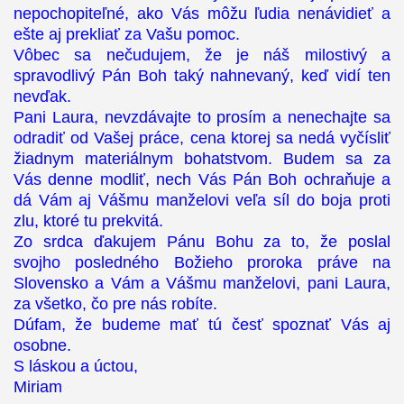
nepochopiteľné, ako Vás môžu ľudia nenávidieť a
ešte aj prekliať za Vašu pomoc.
Vôbec sa nečudujem, že je náš milostivý a
spravodlivý Pán Boh taký nahnevaný, keď vidí ten
nevďak.
Pani Laura, nevzdávajte to prosím a nenechajte sa
odradiť od Vašej práce, cena ktorej sa nedá vyčísliť
žiadnym materiálnym bohatstvom. Budem sa za
Vás denne modliť, nech Vás Pán Boh ochraňuje a
dá Vám aj Vášmu manželovi veľa síl do boja proti
zlu, ktoré tu prekvitá.
Zo srdca ďakujem Pánu Bohu za to, že poslal
svojho posledného Božieho proroka práve na
Slovensko a Vám a Vášmu manželovi, pani Laura,
za všetko, čo pre nás robíte.
Dúfam, že budeme mať tú česť spoznať Vás aj
osobne.
S láskou a úctou,
Miriam