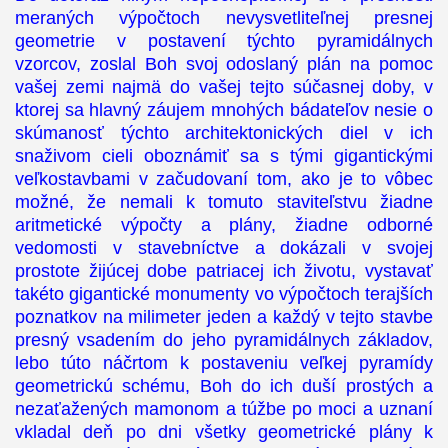
meraných výpočtoch nevysvetliteľnej presnej
geometrie v postavení týchto pyramidálnych
vzorcov, zoslal Boh svoj odoslaný plán na pomoc
vašej zemi najmä do vašej tejto súčasnej doby, v
ktorej sa hlavný záujem mnohých bádateľov nesie o
skúmanosť týchto architektonických diel v ich
snaživom cieli oboznámiť sa s tými gigantickými
veľkostavbami v začudovaní tom, ako je to vôbec
možné, že nemali k tomuto staviteľstvu žiadne
aritmetické výpočty a plány, žiadne odborné
vedomosti v stavebníctve a dokázali v svojej
prostote žijúcej dobe patriacej ich životu, vystavať
takéto gigantické monumenty vo výpočtoch terajších
poznatkov na milimeter jeden a každý v tejto stavbe
presný vsadením do jeho pyramidálnych základov,
lebo túto náčrtom k postaveniu veľkej pyramídy
geometrickú schému, Boh do ich duší prostých a
nezaťažených mamonom a túžbe po moci a uznaní
vkladal deň po dni všetky geometrické plány k