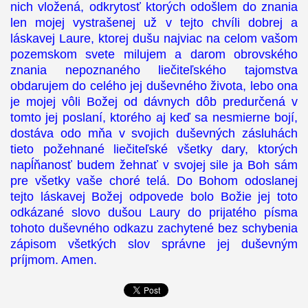
nich vložená, odkrytosť ktorých odošlem do znania
len mojej vystrašenej už v tejto chvíli dobrej a
láskavej Laure, ktorej dušu najviac na celom vašom
pozemskom svete milujem a darom obrovského
znania nepoznaného liečiteľského tajomstva
obdarujem do celého jej duševného života, lebo ona
je mojej vôli Božej od dávnych dôb predurčená v
tomto jej poslaní, ktorého aj keď sa nesmierne bojí,
dostáva odo mňa v svojich duševných zásluhách
tieto požehnané liečiteľské všetky dary, ktorých
napĺňanosť budem žehnať v svojej sile ja Boh sám
pre všetky vaše choré telá. Do Bohom odoslanej
tejto láskavej Božej odpovede bolo Božie jej toto
odkázané slovo dušou Laury do prijatého písma
tohoto duševného odkazu zachytené bez schybenia
zápisom všetkých slov správne jej duševným
príjmom. Amen.