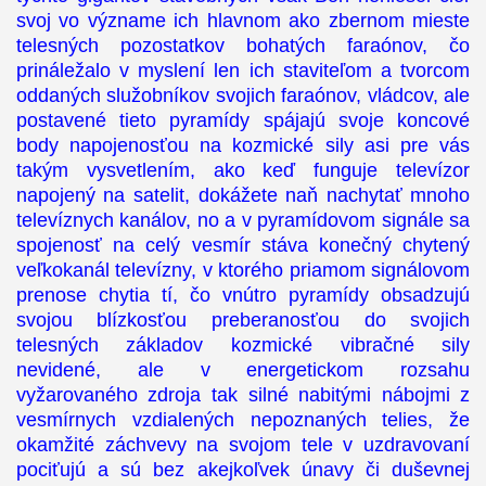
svoj vo význame ich hlavnom ako zbernom mieste
telesných pozostatkov bohatých faraónov, čo
prináležalo v myslení len ich staviteľom a tvorcom
oddaných služobníkov svojich faraónov, vládcov, ale
postavené tieto pyramídy spájajú svoje koncové
body napojenosťou na kozmické sily asi pre vás
takým vysvetlením, ako keď funguje televízor
napojený na satelit, dokážete naň nachytať mnoho
televíznych kanálov, no a v pyramídovom signále sa
spojenosť na celý vesmír stáva konečný chytený
veľkokanál televízny, v ktorého priamom signálovom
prenose chytia tí, čo vnútro pyramídy obsadzujú
svojou blízkosťou preberanosťou do svojich
telesných základov kozmické vibračné sily
nevidené, ale v energetickom rozsahu
vyžarovaného zdroja tak silné nabitými nábojmi z
vesmírnych vzdialených nepoznaných telies, že
okamžité záchvevy na svojom tele v uzdravovaní
pociťujú a sú bez akejkoľvek únavy či duševnej