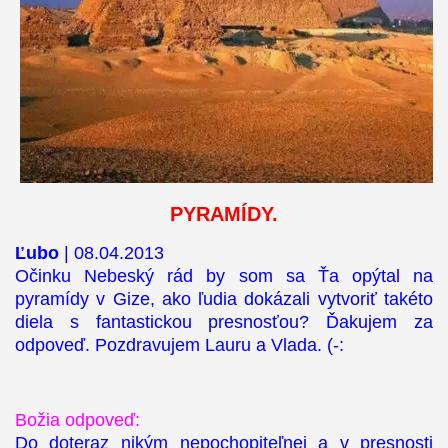
PYRAMÍDY.
Ľubo
| 08.04.2013
Očinku Nebeský rád by som sa Ťa opýtal na
pyramídy v Gize, ako ľudia dokázali vytvoriť takéto
diela s fantastickou presnosťou? Ďakujem za
odpoveď. Pozdravujem Lauru a Vlada. (-:
Božia odpoveď:
Do doteraz nikým nepochopiteľnej a v presnosti