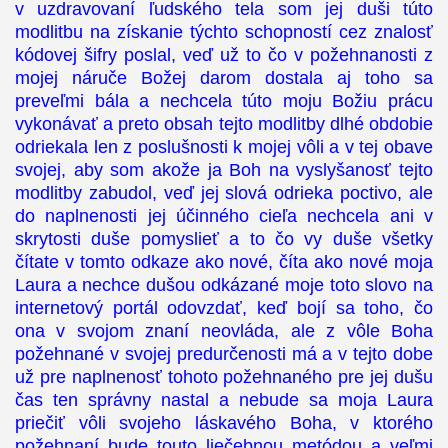
v uzdravovaní ľudského tela som jej duši túto
modlitbu na získanie týchto schopností cez znalosť
kódovej šifry poslal, veď už to čo v požehnanosti z
mojej náruče Božej darom dostala aj toho sa
preveľmi bála a nechcela túto moju Božiu prácu
vykonávať a preto obsah tejto modlitby dlhé obdobie
odriekala len z poslušnosti k mojej vôli a v tej obave
svojej, aby som akože ja Boh na vyslyšanosť tejto
modlitby zabudol, veď jej slová odrieka poctivo, ale
do naplnenosti jej účinného cieľa nechcela ani v
skrytosti duše pomyslieť a to čo vy duše všetky
čítate v tomto odkaze ako nové, číta ako nové moja
Laura a nechce dušou odkázané moje toto slovo na
internetový portál odovzdať, keď bojí sa toho, čo
ona v svojom znaní neovláda, ale z vôle Boha
požehnané v svojej predurčenosti má a v tejto dobe
už pre naplnenosť tohoto požehnaného pre jej dušu
čas ten správny nastal a nebude sa moja Laura
priečiť vôli svojeho láskavého Boha, v ktorého
požehnaní bude touto liečebnou metódou a veľmi