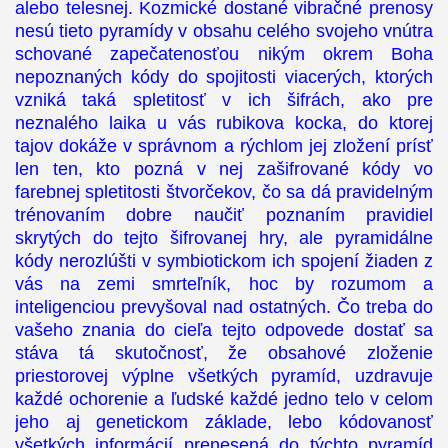
alebo telesnej. Kozmické dostané vibračné prenosy
nesú tieto pyramídy v obsahu celého svojeho vnútra
schované zapečatenosťou nikým okrem Boha
nepoznaných kódy do spojitosti viacerých, ktorých
vzniká taká spletitosť v ich šifrách, ako pre
neznalého laika u vás rubikova kocka, do ktorej
tajov dokáže v správnom a rýchlom jej zložení prísť
len ten, kto pozná v nej zašifrované kódy vo
farebnej spletitosti štvorčekov, čo sa dá pravidelným
trénovaním dobre naučiť poznaním pravidiel
skrytých do tejto šifrovanej hry, ale pyramidálne
kódy nerozlúšti v symbiotickom ich spojení žiaden z
vás na zemi smrteľník, hoc by rozumom a
inteligenciou prevyšoval nad ostatných. Čo treba do
vašeho znania do cieľa tejto odpovede dostať sa
stáva tá skutočnosť, že obsahové zloženie
priestorovej výplne všetkých pyramíd, uzdravuje
každé ochorenie a ľudské každé jedno telo v celom
jeho aj genetickom základe, lebo kódovanosť
všetkých informácií prenesená do týchto pyramíd