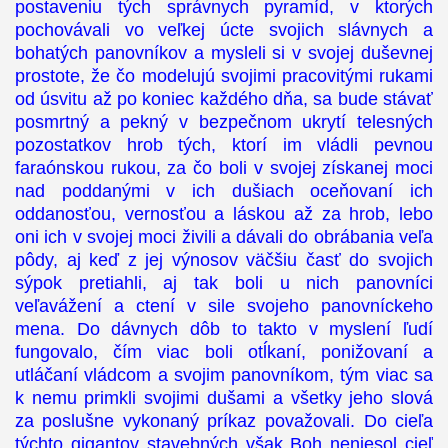
postaveniu tých správnych pyramíd, v ktorých
pochovávali vo veľkej úcte svojich slávnych a
bohatých panovníkov a mysleli si v svojej duševnej
prostote, že čo modelujú svojimi pracovitými rukami
od úsvitu až po koniec každého dňa, sa bude stávať
posmrtný a pekný v bezpečnom ukrytí telesných
pozostatkov hrob tých, ktorí im vládli pevnou
faraónskou rukou, za čo boli v svojej získanej moci
nad poddanými v ich dušiach oceňovaní ich
oddanosťou, vernosťou a láskou až za hrob, lebo
oni ich v svojej moci živili a dávali do obrábania veľa
pôdy, aj keď z jej výnosov väčšiu časť do svojich
sýpok pretiahli, aj tak boli u nich panovníci
veľavážení a ctení v sile svojeho panovníckeho
mena. Do dávnych dôb to takto v myslení ľudí
fungovalo, čím viac boli otĺkaní, ponižovaní a
utláčaní vládcom a svojim panovníkom, tým viac sa
k nemu primkli svojimi dušami a všetky jeho slová
za poslušne vykonaný príkaz považovali. Do cieľa
týchto gigantov stavebných však Boh neniesol cieľ