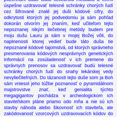
úspešne uzdravovať telesné schránky chorých ľudí
cez šifrované znalé jej duši kódové cifry, do
odkrytosti ktorých jej podvedomiu ja sám pohľad
dokorán otvorím jej znaním, keď učiteľom tejto
nepoznanej nikým liečebnej metódy budem pre
moju dušu Lauru ja sám v mojej Božej vôli, do
naplnenosti ktorej vedieť bude táto duša tie
nepoznané kódové tajomstvá, od ktorých správneho
presmerovania kódových nesprávnych genetických
informácií na zosúladenosť v ich premene do
správnych prenosov sa uzdravovať budú telesné
schránky chorých ľudí do snahy lekárskej vedy
nevyliečiteľných. Do tázanosti tejto duše som ja Boh
sám vniesol jeho túžbe poznanosť o pyramidálnom
majstrovstve znať, keď genialita týchto
megagigantov pochádza v archeologickom ich
staviteľskom pláne priamo odo mňa a nie sú ich
stavby náhoda alebo šikovnosť ich staviteľa, ale
zakódovanosť vzorcových uzdravovacích kódov do