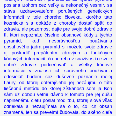
poslaná Bohom cez veľký a nekonečný vesmír, sa
stáva uzdravovateľom porušených genetických
informácií v tele chorého človeka, ktorého táto
kozmická sila dokáže z choroby dostať späť do
zdravia, ale pozornosť dajte pre svoje dobré zdravie
tí, ktorí nepoznáte číselné obsahové kódy z týchto
pyramíd, keď nesprávnosťou používania
obsahového jadra pyramíd si môžete svoje zdravie
aj poškodiť prepálením zdravých a funkčných
kódových informácií, čo netreba v snaživosti o svoje
dobré zdravie podceňovať a všetky kódové
informácie v znalosti ich správneho používania
odosielať budem cez duševné poznanie mojej
Laury, od ktorej doterajšieho jej nezáujmu o túto
liečebnú metódu do ktorej získanosti som ja Boh
sám už dobou veľmi dávno k tomuto pre jej dušu
naplnenému cieľu poslal modlitbu, ktorej slová však
odriekala a nezaujímala sa o to, čo ich obsah
znamená, len sa preveľmi čudovala, do akého cieľa