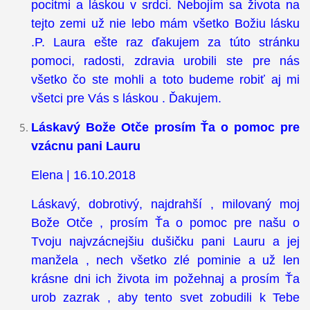
pocitmi a láskou v srdci. Nebojím sa života na
tejto zemi už nie lebo mám všetko Božiu lásku
.P. Laura ešte raz ďakujem za túto stránku
pomoci, radosti, zdravia urobili ste pre nás
všetko čo ste mohli a toto budeme robiť aj mi
všetci pre Vás s láskou . Ďakujem.
Láskavý Bože Otče prosím Ťa o pomoc pre
vzácnu pani Lauru
Elena | 16.10.2018
Láskavý, dobrotivý, najdrahší , milovaný moj
Bože Otče , prosím Ťa o pomoc pre našu o
Tvoju najvzácnejšiu dušičku pani Lauru a jej
manžela , nech všetko zlé pominie a už len
krásne dni ich života im požehnaj a prosím Ťa
urob zazrak , aby tento svet zobudili k Tebe