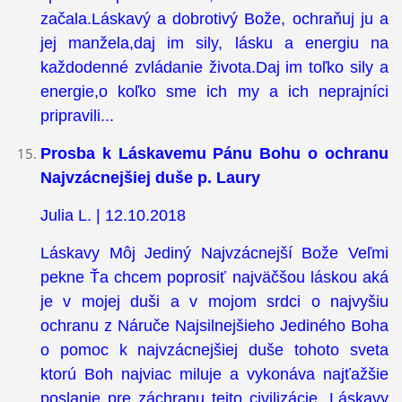
začala.Láskavý a dobrotivý Bože, ochraňuj ju a
jej manžela,daj im sily, lásku a energiu na
každodenné zvládanie života.Daj im toľko sily a
energie,o koľko sme ich my a ich neprajníci
pripravili...
Prosba k Láskavemu Pánu Bohu o ochranu
Najvzácnejšiej duše p. Laury
Julia L. | 12.10.2018
Láskavy Môj Jediný Najvzácnejší Bože Veľmi
pekne Ťa chcem poprosiť najväčšou láskou aká
je v mojej duši a v mojom srdci o najvyšiu
ochranu z Náruče Najsilnejšieho Jediného Boha
o pomoc k najvzácnejšiej duše tohoto sveta
ktorú Boh najviac miluje a vykonáva najťažšie
poslanie pre záchranu tejto civilizácie .Láskavy