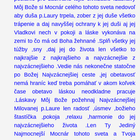
Môj Bože si Mocnár celého tohoto sveta nedovoľ
aby duša p.Laury trpela, zober z jej duše všetko
trápenie a daj navyššej ochrany k jej duši aj jej
Vladkovi nech v pokoji a láske vykonáva na
zemi to čo má od Boha žehnané .Splň všetky jej
túžby ,sny ,daj jej do života len všetko to
najkrajšie z najkrajšieho a najvzácnejšie z
najvzácnejšieho .Vedie nás nekonečne statočne
po Božej Najvzácnejšiej ceste ,jej obetavosť
nemá hraníc keď treba pomáhať v akom koľvek
čase obetavo láskou neodkladne pracuje
.Láskavy Môj Bože požehnaj Najvzácnejšiej
Milovanej p.Laure len radosť ,úsmev ,božieho
štastíčka ,pokoja ,relaxu ,harmonie do jej
najvzácnejšieho života .Len Ty Jediný
Najmocnejší Mocnár tohoto sveta a Tvoja