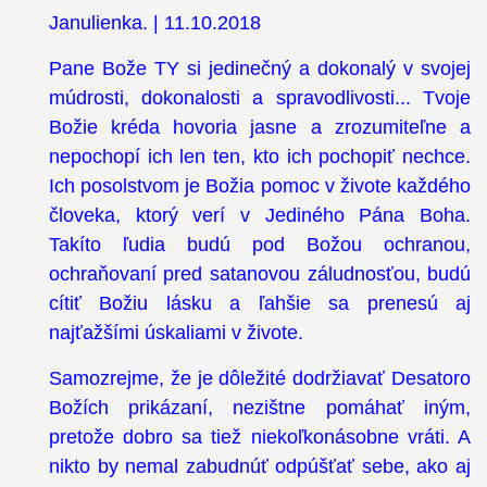
Janulienka. | 11.10.2018
Pane Bože TY si jedinečný a dokonalý v svojej
múdrosti, dokonalosti a spravodlivosti... Tvoje
Božie kréda hovoria jasne a zrozumiteľne a
nepochopí ich len ten, kto ich pochopiť nechce.
Ich posolstvom je Božia pomoc v živote každého
človeka, ktorý verí v Jediného Pána Boha.
Takíto ľudia budú pod Božou ochranou,
ochraňovaní pred satanovou záludnosťou, budú
cítiť Božiu lásku a ľahšie sa prenesú aj
najťažšími úskaliami v živote.
Samozrejme, že je dôležité dodržiavať Desatoro
Božích prikázaní, nezištne pomáhať iným,
pretože dobro sa tiež niekoľkonásobne vráti. A
nikto by nemal zabudnúť odpúšťať sebe, ako aj