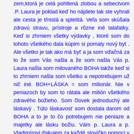
zem,ktorá je celá pohltená zlobou a sebectvom
.P. Laura je poklad keď ho nájdete tak ste vyhrali
ale cesta je tŕnistá a spletitá. Veľa som skúšala
zdravú stravu, prístroje a rôzne iné talafatky.
Keď si zhrniem všetky výdavky , ktoré som do
tohoto všetkého dala kúpim si pomaly nový byt .
Ale všetko je tak ako má byť a ja som vďačná za
to že som Vás našla a že som našla Vás p.
Laura našla som milovaného BOHA takže keď si
to zhrniem našla som všetko a nepotrebujem už
nič iné. BOH+LÁSKA = som milionár. Nie v
peniazoch by som to rátala ale milión všetkého
zdravého božieho. Som človek jednoduchý ale
láskavý . Túto láskavosť som dostala darom od
BOHA a to je to čo potrebujem nie peniaze a
majetky ale lásku božiu. Vám p. Laura a p.
Vladimírovi ďakujem za každé slovíčko pomoci v