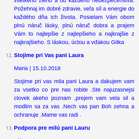
všetkého zlého a od každého nebezpečenstva.
Požehnaj im dobré zdravie, veľa síl a energie do
každého dňa ich života. Posielam Vám obom
plnú náruč lásky, plnú náruč dobra a prajem
Vám to najlepšie z najlepšieho a najkrajšie z
najkrajšieho. S láskou, úctou a vďakou Gitka
Stojime pri Vas pani Laura
Maria | 15.10.2018
Stojime pri vas mila pani Laura a dakujem vam
za vsetko co pre nas robite .Ste najuzasnejsi
clovek akeho poznam ,prejem vam vela sil a
modlim sa za vas .Nech vas pan Boh zehna a
ochranuje .Mame vas radi .
Podpora pre milú pani Lauru