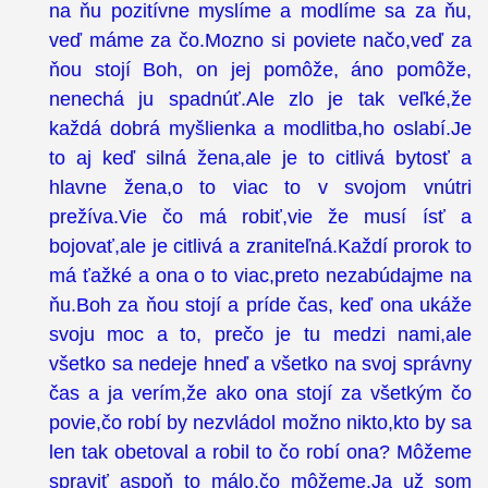
na ňu pozitívne myslíme a modlíme sa za ňu,
veď máme za čo.Mozno si poviete načo,veď za
ňou stojí Boh, on jej pomôže, áno pomôže,
nenechá ju spadnúť.Ale zlo je tak veľké,že
každá dobrá myšlienka a modlitba,ho oslabí.Je
to aj keď silná žena,ale je to citlivá bytosť a
hlavne žena,o to viac to v svojom vnútri
prežíva.Vie čo má robiť,vie že musí ísť a
bojovať,ale je citlivá a zraniteľná.Každí prorok to
má ťažké a ona o to viac,preto nezabúdajme na
ňu.Boh za ňou stojí a príde čas, keď ona ukáže
svoju moc a to, prečo je tu medzi nami,ale
všetko sa nedeje hneď a všetko na svoj správny
čas a ja verím,že ako ona stojí za všetkým čo
povie,čo robí by nezvládol možno nikto,kto by sa
len tak obetoval a robil to čo robí ona? Môžeme
spraviť aspoň to málo,čo môžeme.Ja už som