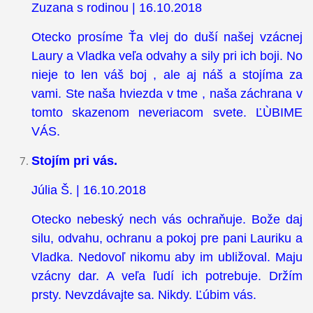
Zuzana s rodinou | 16.10.2018
Otecko prosíme Ťa vlej do duší našej vzácnej
Laury a Vladka veľa odvahy a sily pri ich boji. No
nieje to len váš boj , ale aj náš a stojíma za
vami. Ste naša hviezda v tme , naša záchrana v
tomto skazenom neveriacom svete. ĽÙBIME
VÁS.
Stojím pri vás.
Júlia Š. | 16.10.2018
Otecko nebeský nech vás ochraňuje. Bože daj
silu, odvahu, ochranu a pokoj pre pani Lauriku a
Vladka. Nedovoľ nikomu aby im ubližoval. Maju
vzácny dar. A veľa ľudí ich potrebuje. Držím
prsty. Nevzdávajte sa. Nikdy. Ľúbim vás.