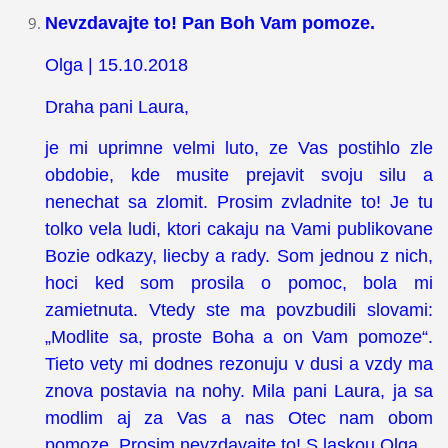
Nevzdavajte to! Pan Boh Vam pomoze.
Olga | 15.10.2018
Draha pani Laura,
je mi uprimne velmi luto, ze Vas postihlo zle
obdobie, kde musite prejavit svoju silu a
nenechat sa zlomit. Prosim zvladnite to! Je tu
tolko vela ludi, ktori cakaju na Vami publikovane
Bozie odkazy, liecby a rady. Som jednou z nich,
hoci ked som prosila o pomoc, bola mi
zamietnuta. Vtedy ste ma povzbudili slovami:
„Modlite sa, proste Boha a on Vam pomoze“.
Tieto vety mi dodnes rezonuju v dusi a vzdy ma
znova postavia na nohy. Mila pani Laura, ja sa
modlim aj za Vas a nas Otec nam obom
pomoze. Prosim nevzdavajte to! S laskou Olga