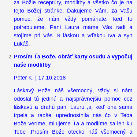
za Božie receptúry, modlitby a všetko čo je na
tejto Božej stránke. Ďakujeme Vám, za Vašu
pomoc, že nám vždy pomáhate, keď to
potrebujeme. Pani Laura máme Vás radi a
stojíme pri Vás. S láskou a vďakou Iva a syn
Lukáš.
Prosím Ťa Bože, obráť karty osudu a vypočuj
naše modlitby
Peter K. | 17.10.2018
Láskavý Bože náš všemocný, vždy si nám
odoslal tú jedinú a najsprávnejšiu pomoc cez
láskavú a drahú pani Lauru ,aj keď ona sama
trpela a radšej uprednostnila nás čo v Teba
Bože veríme, milujeme Ťa a modlíme sa len ku
Tebe .Prosím Boźe otecko náš všemocný a