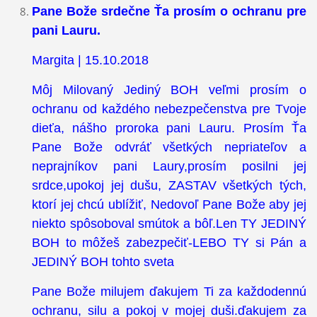
Pane Bože srdečne Ťa prosím o ochranu pre
pani Lauru.
Margita | 15.10.2018
Môj Milovaný Jediný BOH veľmi prosím o
ochranu od každého nebezpečenstva pre Tvoje
dieťa, nášho proroka pani Lauru. Prosím Ťa
Pane Bože odvráť všetkých nepriateľov a
neprajníkov pani Laury,prosím posilni jej
srdce,upokoj jej dušu, ZASTAV všetkých tých,
ktorí jej chcú ublížiť, Nedovoľ Pane Bože aby jej
niekto spôsoboval smútok a bôľ.Len TY JEDINÝ
BOH to môžeš zabezpečiť-LEBO TY si Pán a
JEDINÝ BOH tohto sveta
Pane Bože milujem ďakujem Ti za každodennú
ochranu, silu a pokoj v mojej duši.ďakujem za