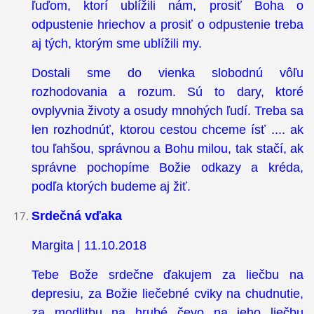
ľuďom, ktorí ublížili nám, prosiť Boha o
odpustenie hriechov a prosiť o odpustenie treba
aj tých, ktorým sme ublížili my.
Dostali sme do vienka slobodnú vôľu
rozhodovania a rozum. Sú to dary, ktoré
ovplyvnia životy a osudy mnohých ľudí. Treba sa
len rozhodnúť, ktorou cestou chceme ísť .... ak
tou ľahšou, správnou a Bohu milou, tak stačí, ak
správne pochopíme Božie odkazy a kréda,
podľa ktorých budeme aj žiť.
Srdečná vďaka
Margita | 11.10.2018
Tebe Bože srdečne ďakujem za liečbu na
depresiu, za Božie liečebné cviky na chudnutie,
za modlitbu na hrubé čevo na jeho liečbu