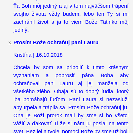
Ťa Boh môj jediný a aj v tom najväčšom trápení
svojho života vždy budem, lebo len Ty si mi
zachránil život a ja to viem Bože Tatinko môj
jediný.
Prosím Bože ochraňuj pani Lauru
Kristína | 16.10.2018
Chcela by som sa pripojiť k timto krásnym
vyznaniam a poprosiť pána Boha aby
ochraňoval pani Lauru aj jej manžela od
všetkého zlého. Obaja sú to dobrý ľudia, ktorý
iba pomáhajú ľuďom. Pani Laura si nezasluži
aby trpela a trápila sa. Prosím Bože ochraňuj ju.
Ona je Boží prorok mali by sme si ho všetci
vážiť a ďakovať Ti že si nám ju poslal na tento
svet. Bez jej a tvojej pomoci Bože by sme už boli