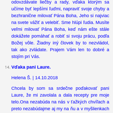
odovzdávate liečby a rady, vďaka ktorým sa
učíme byť lepšími ľuďmi, napraviť svoje chyby a
bezhranične milovať Pána Boha, Jeho si najviac
na svete vážiť a velebiť. Sme hlúpi ľudia. Musíte
veľmi milovať Pána Boha, keď nám ešte stále
dokážete pomáhať a robiť si svoju prácu, podľa
Božej vôle. Žiadny iný človek by to nezvládol,
tak ako zvládate. Prajem Vám len to dobré a
stojím pri Vás.
Vďaka pani Laure.
Helena Š. | 14.10.2018
Chcela by som sa srdečne poďakovať pani
Laure, že mi zavolala a dala recepty pre moje
telo.Ona nezabúda na nás v ťažkých chvíľach a
preto nezabúdajme aj my na ňu a v myšlienkach