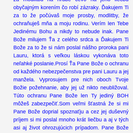
obyčajným korením čo robí zázraky. Ďakujem Ti
za to že počúvaš moje prosby, modlitby, že
ochraňuješ mňa a moju rodinu. Verím len Tebe
Jedinému Bohu a nikdy to nebude inak. Pane
Bože milujem Ťa z celého srdca a Ďakujem Ti
Bože za to že si nám poslal nášho proroka pani
Lauru, ktorá s veľkou láskou vykonáva toto
neľahké poslanie.Prosí Ťa Pane Bože o ochranu
od každého nebezpečenstva pre pani Lauru a jej
manžela. Vyprosujem pre nich oboch Tvoje
Božie požehnanie, aby jej už nikto neubližoval.
Túto ochranu Pane Bože len Ty jediný BOH
môžeš zabezpečiť.Som veľmi šťastná že si mi
Pane Bože doprial spoznaťju a cez jej duševný
príjem si mi poslal mnoho krát liečbu a aj v tých
asi aj život ohrozujúcich prípadom. Pane Bože