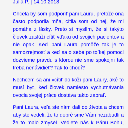
Júlia P. | 14.10.2018
Chcela by som podporiť pani Lauru, pretože ona
často podporila mňa, cítila som od nej, že mi
pomáha z lásky. Preto si myslím, že si takýto
človek zaslúži cítiť vďaku od svojich pacientov a
nie opak. Keď pani Laura pomôže tak je to
samozrejmosť a keď sa o sebe po toľkej pomoci
dozvieme pravdu s ktorou nie sme spokojní tak
treba nenávidieť? Tak to chodí?
Nechcem sa ani vcítiť do koži pani Laury, aké to
musí byť, keď človek namiesto vychutnávania
ovocia svojej práce dostáva takto zabrať.
Pani Laura, veľa ste nám dali do života a chcem
aby ste vedeli, že to dobré sme Vám nezabudli a
že to malo zmysel. Vediete nás k Pánu Bohu,