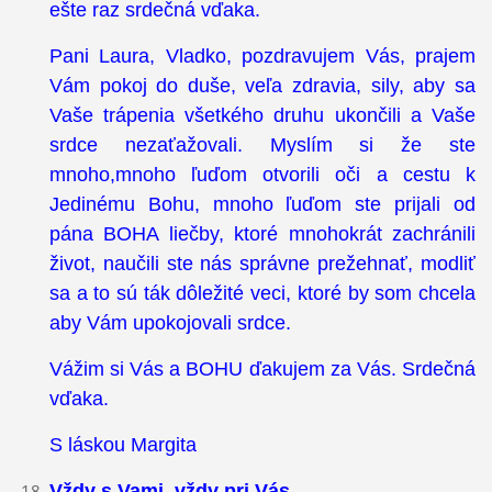
ešte raz srdečná vďaka.
Pani Laura, Vladko, pozdravujem Vás, prajem
Vám pokoj do duše, veľa zdravia, sily, aby sa
Vaše trápenia všetkého druhu ukončili a Vaše
srdce nezaťažovali. Myslím si že ste
mnoho,mnoho ľuďom otvorili oči a cestu k
Jedinému Bohu, mnoho ľuďom ste prijali od
pána BOHA liečby, ktoré mnohokrát zachránili
život, naučili ste nás správne prežehnať, modliť
sa a to sú ták dôležité veci, ktoré by som chcela
aby Vám upokojovali srdce.
Vážim si Vás a BOHU ďakujem za Vás. Srdečná
vďaka.
S láskou Margita
Vždy s Vami, vždy pri Vás