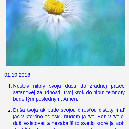
01.10.2018
Nestav nikdy svoju dušu do zradnej pasce
satanovej záludnosti. Tvoj krok do hlbín temnoty
bude tým posledným. Amen.
Duša tvoja ak bude svojou čírosťou čistoty mať
jas v ktorého odlesku budem ja tvoj Boh v tvojej
duši existovať a nezakalíš to svetlo ktoré ja Boh