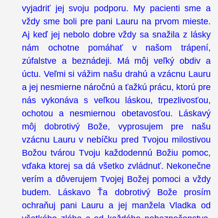
vyjadriť jej svoju podporu. My pacienti sme a
vždy sme boli pre pani Lauru na prvom mieste.
Aj keď jej nebolo dobre vždy sa snažila z lásky
nám ochotne pomáhať v našom trápení,
zúfalstve a beznádeji. Má môj veľký obdiv a
úctu. Veľmi si vážim našu drahú a vzácnu Lauru
a jej nesmierne náročnú a ťažkú prácu, ktorú pre
nás vykonáva s veľkou láskou, trpezlivosťou,
ochotou a nesmiernou obetavosťou. Láskavý
môj dobrotivý Bože, vyprosujem pre našu
vzácnu Lauru v nebíčku pred Tvojou milostivou
Božou tvárou Tvoju každodennú Božiu pomoc,
vďaka ktorej sa dá všetko zvládnuť. Nekonečne
verím a dôverujem Tvojej Božej pomoci a vždy
budem. Láskavo Ťa dobrotivý Bože prosím
ochraňuj pani Lauru a jej manžela Vladka od