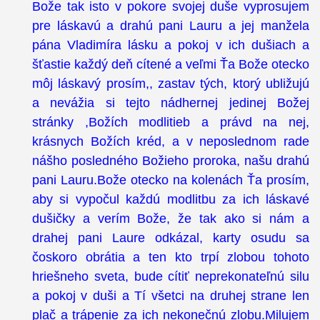
Bože tak isto v pokore svojej duše vyprosujem
pre láskavú a drahú pani Lauru a jej manžela
pána Vladimíra lásku a pokoj v ich dušiach a
šťastie každý deň cítené a veľmi Ťa Bože otecko
môj láskavý prosím,, zastav tých, ktorý ubližujú
a nevážia si tejto nádhernej jedinej Božej
stránky ,Božích modlitieb a právd na nej,
krásnych Božích kréd, a v neposlednom rade
nášho posledného Božieho proroka, našu drahú
pani Lauru.Bože otecko na kolenách Ťa prosím,
aby si vypočul každú modlitbu za ich láskavé
dušičky a verím Bože, že tak ako si nám a
drahej pani Laure odkázal, karty osudu sa
čoskoro obrátia a ten kto trpí zlobou tohoto
hriešneho sveta, bude cítiť neprekonateľnú silu
a pokoj v duši a Tí všetci na druhej strane len
plač a trápenie za ich nekonečnú zlobu.Milujem