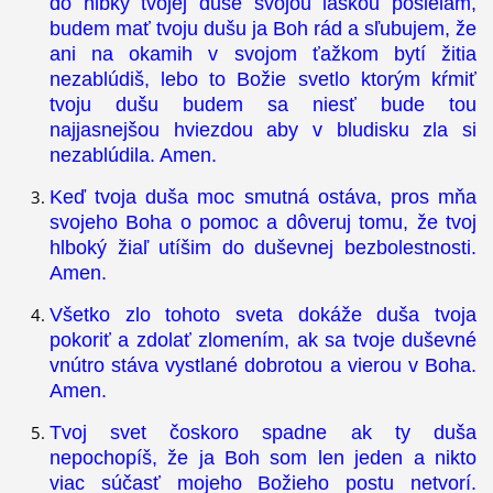
do hĺbky tvojej duše svojou láskou posielam,
budem mať tvoju dušu ja Boh rád a sľubujem, že
ani na okamih v svojom ťažkom bytí žitia
nezablúdiš, lebo to Božie svetlo ktorým kŕmiť
tvoju dušu budem sa niesť bude tou
najjasnejšou hviezdou aby v bludisku zla si
nezablúdila. Amen.
Keď tvoja duša moc smutná ostáva, pros mňa
svojeho Boha o pomoc a dôveruj tomu, že tvoj
hlboký žiaľ utíšim do duševnej bezbolestnosti.
Amen.
Všetko zlo tohoto sveta dokáže duša tvoja
pokoriť a zdolať zlomením, ak sa tvoje duševné
vnútro stáva vystlané dobrotou a vierou v Boha.
Amen.
Tvoj svet čoskoro spadne ak ty duša
nepochopíš, že ja Boh som len jeden a nikto
viac súčasť mojeho Božieho postu netvorí.