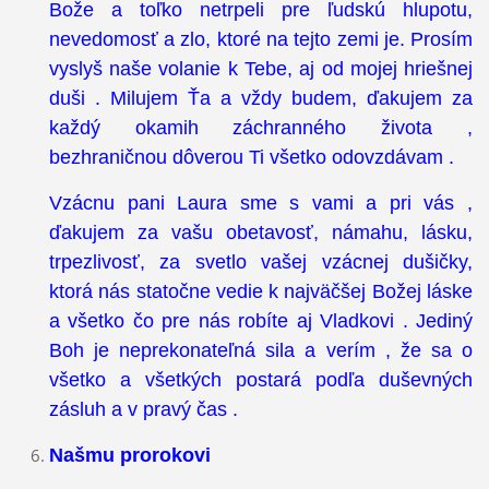
Bože a toľko netrpeli pre ľudskú hlupotu,
nevedomosť a zlo, ktoré na tejto zemi je. Prosím
vyslyš naše volanie k Tebe, aj od mojej hriešnej
duši . Milujem Ťa a vždy budem, ďakujem za
každý okamih záchranného života ,
bezhraničnou dôverou Ti všetko odovzdávam .
Vzácnu pani Laura sme s vami a pri vás ,
ďakujem za vašu obetavosť, námahu, lásku,
trpezlivosť, za svetlo vašej vzácnej dušičky,
ktorá nás statočne vedie k najväčšej Božej láske
a všetko čo pre nás robíte aj Vladkovi . Jediný
Boh je neprekonateľná sila a verím , že sa o
všetko a všetkých postará podľa duševných
zásluh a v pravý čas .
Našmu prorokovi