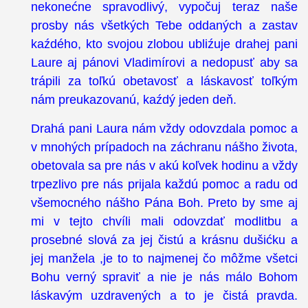
nekonećne spravodlivý, vypočuj teraz naše
prosby nás všetkých Tebe oddaných a zastav
kaźdého, kto svojou zlobou ubliźuje drahej pani
Laure aj pánovi Vladimírovi a nedopusť aby sa
trápili za toľkú obetavosť a láskavosť toľkým
nám preukazovanú, kaźdý jeden deň.
Drahá pani Laura nám vždy odovzdala pomoc a
v mnohých prípadoch na záchranu nášho života,
obetovala sa pre nás v akú koľvek hodinu a vždy
trpezlivo pre nás prijala každú pomoc a radu od
všemocného nášho Pána Boh. Preto by sme aj
mi v tejto chvíli mali odovzdať modlitbu a
prosebné slová za jej čistú a krásnu dušićku a
jej manžela ,je to to najmenej čo môžme všetci
Bohu verný spraviť a nie je nás málo Bohom
láskavým uzdravených a to je čistá pravda.