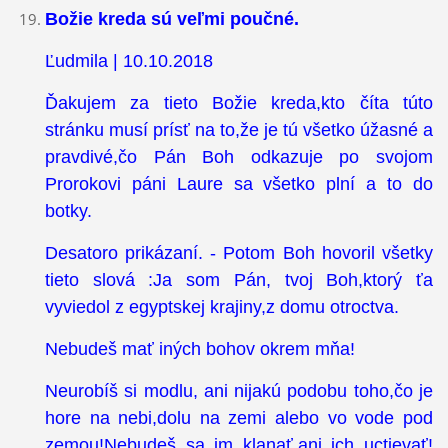
Božie kreda sú veľmi poučné.
Ľudmila | 10.10.2018
Ďakujem za tieto Božie kreda,kto číta túto
stránku musí prísť na to,že je tú všetko úžasné a
pravdivé,čo Pán Boh odkazuje po svojom
Prorokovi páni Laure sa všetko plní a to do
botky.
Desatoro prikázaní. - Potom Boh hovoril všetky
tieto slová :Ja som Pán, tvoj Boh,ktorý ťa
vyviedol z egyptskej krajiny,z domu otroctva.
Nebudeš mať iných bohov okrem mňa!
Neurobíš si modlu, ani nijakú podobu toho,čo je
hore na nebi,dolu na zemi alebo vo vode pod
zemou!Nebudeš sa im klanať,ani ich uctievať!