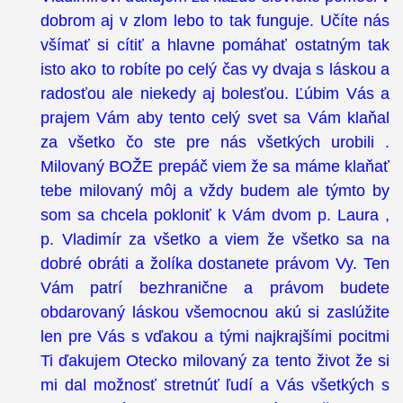
dobrom aj v zlom lebo to tak funguje. Učíte nás
všímať si cítiť a hlavne pomáhať ostatným tak
isto ako to robíte po celý čas vy dvaja s láskou a
radosťou ale niekedy aj bolesťou. Ľúbim Vás a
prajem Vám aby tento celý svet sa Vám klaňal
za všetko čo ste pre nás všetkých urobili .
Milovaný BOŽE prepáč viem že sa máme klaňať
tebe milovaný môj a vždy budem ale týmto by
som sa chcela pokloniť k Vám dvom p. Laura ,
p. Vladimír za všetko a viem že všetko sa na
dobré obráti a žolíka dostanete právom Vy. Ten
Vám patrí bezhranične a právom budete
obdarovaný láskou všemocnou akú si zaslúžite
len pre Vás s vďakou a tými najkrajšími pocitmi
Ti ďakujem Otecko milovaný za tento život že si
mi dal možnosť stretnúť ľudí a Vás všetkých s