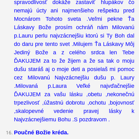
spravodlivosť dokáže zastaviť hlupákov čo
nemajú úcty ani najmenšieho rešpektu pred
Mocnárom Tohoto sveta .Veľmi pekne Ťa
Láskavy Bože prosím ochráň nám Milovanú
p.Lauru perlu najvzácnejšiu ktorú si Ty Boh dal
do daru pre tento svet .Milujem Ťa Láskavy Môj
Jediný Bože a z celého srdca len Tebe
ĎAKUJEM za to že žijem a že sa tak o moju
dušu staráš aj o moje deti a posielaš mi pomoc
cez Milovanú Najvzácnejšiu dušu p. Laury
.Milovaná p.Laura Veľké najvďačnejšie
ĎAKUJEM za vašu lásku ,obetu ,nekonečnú
trpezlivosť ,úžastnú dobrotu ,ochotu ,bojovnosť
,skalopevné vedenie pravej lásky k
Najvzácnejšiemu Bohu .S pozdravom .
Poučné Božie kréda.