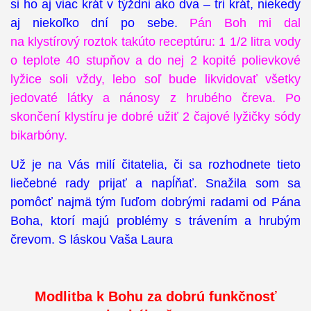
si ho aj viac krát v týždni ako dva – tri krát, niekedy
aj niekoľko dní po sebe.
Pán Boh mi dal
na klystírový roztok takúto receptúru: 1 1/2 litra vody
o teplote 40 stupňov a do nej 2 kopité polievkové
lyžice soli vždy, lebo soľ bude likvidovať všetky
jedovaté látky a nánosy z hrubého čreva. Po
skončení klystíru je dobré užiť 2 čajové lyžičky sódy
bikarbóny.
Už je na Vás milí čitatelia, či sa rozhodnete tieto
liečebné rady prijať a napĺňať. Snažila som sa
pomôcť najmä tým ľuďom dobrými radami od Pána
Boha, ktorí majú problémy s trávením a hrubým
črevom. S láskou Vaša Laura
Modlitba k Bohu za dobrú funkčnosť