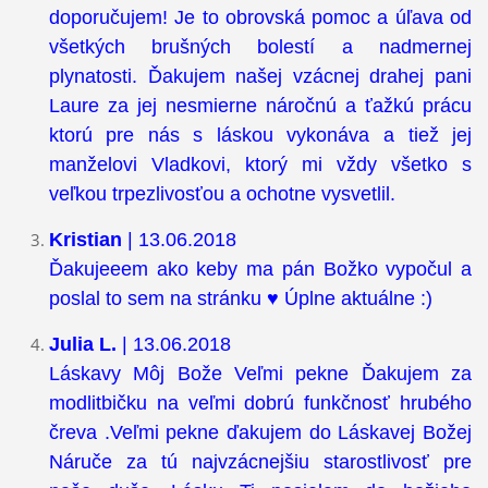
doporučujem! Je to obrovská pomoc a úľava od
všetkých brušných bolestí a nadmernej
plynatosti. Ďakujem našej vzácnej drahej pani
Laure za jej nesmierne náročnú a ťažkú prácu
ktorú pre nás s láskou vykonáva a tiež jej
manželovi Vladkovi, ktorý mi vždy všetko s
veľkou trpezlivosťou a ochotne vysvetlil.
Kristian
| 13.06.2018
Ďakujeeem ako keby ma pán Božko vypočul a
poslal to sem na stránku ♥ Úplne aktuálne :)
Julia L.
| 13.06.2018
Láskavy Môj Bože Veľmi pekne Ďakujem za
modlitbičku na veľmi dobrú funkčnosť hrubého
čreva .Veľmi pekne ďakujem do Láskavej Božej
Náruče za tú najvzácnejšiu starostlivosť pre