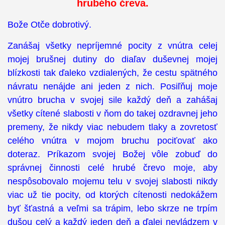
hrubého čreva.
Bože Otče dobrotivý.
Zanášaj všetky nepríjemné pocity z vnútra celej
mojej brušnej dutiny do diaľav duševnej mojej
blízkosti tak ďaleko vzdialených, že cestu spätného
návratu nenájde ani jeden z nich. Posiľňuj moje
vnútro brucha v svojej sile každý deň a zahášaj
všetky cítené slabosti v ňom do takej ozdravnej jeho
premeny, že nikdy viac nebudem tlaky a zovretosť
celého vnútra v mojom bruchu pociťovať ako
doteraz. Príkazom svojej Božej vôle zobuď do
správnej činnosti celé hrubé črevo moje, aby
nespôsobovalo mojemu telu v svojej slabosti nikdy
viac už tie pocity, od ktorých cítenosti nedokážem
byť šťastná a veľmi sa trápim, lebo skrze ne trpím
dušou celý a každý jeden deň a ďalej nevládzem v