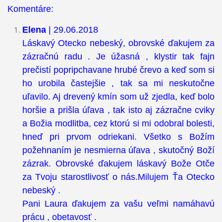
Komentáre:
Elena
| 29.06.2018
Láskavý Otecko nebeský, obrovské ďakujem za
zázračnú radu . Je úžasná , klystir tak fajn
prečistí popripchavane hrubé črevo a keď som si
ho urobila častejšie , tak sa mi neskutočne
uľavilo. Aj drevený kmín som už zjedla, keď bolo
horšie a prišla úľava , tak isto aj zázračne cviky
a Božia modlitba, cez ktorú si mi odobral bolesti,
hneď pri prvom odriekani. Všetko s Božím
požehnaním je nesmierna úľava , skutočný Boží
zázrak. Obrovské ďakujem láskavý Bože Otče
za Tvoju starostlivosť o nás.Milujem Ťa Otecko
nebeský .
Pani Laura ďakujem za vašu veľmi namáhavú
prácu , obetavosť .