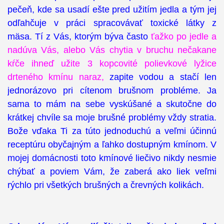
pečeň, kde sa usadí ešte pred užitím jedla a tým jej
odľahčuje v práci spracovávať toxické látky z
mäsa. Tí z Vás, ktorým býva často
ťažko po jedle a
nadúva Vás, alebo Vás chytia v bruchu nečakane
kŕče ihneď užite 3 kopcovité polievkové lyžice
drteného kmínu naraz,
zapite vodou a stačí len
jednorázovo pri cítenom brušnom probléme. Ja
sama to mám na sebe vyskúšané a skutočne do
krátkej chvíle sa moje brušné problémy vždy stratia.
Bože vďaka Ti za túto jednoduchú a veľmi účinnú
receptúru obyčajným a ľahko dostupným kmínom. V
mojej domácnosti toto kmínové liečivo nikdy nesmie
chýbať a poviem Vám, že zaberá ako liek veľmi
rýchlo pri všetkých brušných a črevných kolikách.