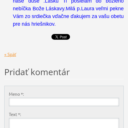
naše duše .Lásku Ti posielam do božieho
nebíčka Bože Láskavy.Milá p.Laura veľmi pekne
Vám zo srdiečka vďačne ďakujem za vašu obetu
pre nás hriešnikov.
« Späť
Pridať komentár
Meno *:
Text *: