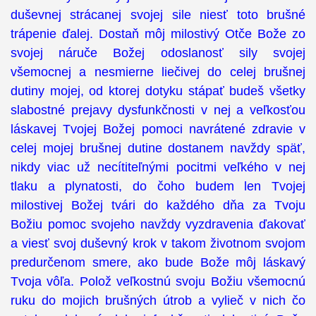
duševnej strácanej svojej sile niesť toto brušné
trápenie ďalej. Dostaň môj milostivý Otče Bože zo
svojej náruče Božej odoslanosť sily svojej
všemocnej a nesmierne liečivej do celej brušnej
dutiny mojej, od ktorej dotyku stápať budeš všetky
slabostné prejavy dysfunkčnosti v nej a veľkosťou
láskavej Tvojej Božej pomoci navrátené zdravie v
celej mojej brušnej dutine dostanem navždy späť,
nikdy viac už necítiteľnými pocitmi veľkého v nej
tlaku a plynatosti, do čoho budem len Tvojej
milostivej Božej tvári do každého dňa za Tvoju
Božiu pomoc svojeho navždy vyzdravenia ďakovať
a viesť svoj duševný krok v takom životnom svojom
predurčenom smere, ako bude Bože môj láskavý
Tvoja vôľa. Polož veľkostnú svoju Božiu všemocnú
ruku do mojich brušných útrob a vylieč v nich čo