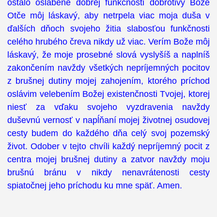
ostalo oslabené dobrej funkčnosti dobrotivý Bože
Otče môj láskavý, aby netrpela viac moja duša v
ďalších dňoch svojeho žitia slabosťou funkčnosti
celého hrubého čreva nikdy už viac. Verím Bože môj
láskavý, že moje prosebné slová vyslyšíš a naplníš
zakončením navždy všetkých nepríjemných pocitov
z brušnej dutiny mojej zahojením, ktorého príchod
oslávim velebením Božej existenčnosti Tvojej, ktorej
niesť za vďaku svojeho vyzdravenia navždy
duševnú vernosť v napĺňaní mojej životnej osudovej
cesty budem do každého dňa celý svoj pozemský
život. Odober v tejto chvíli každý nepríjemný pocit z
centra mojej brušnej dutiny a zatvor navždy moju
brušnú bránu v nikdy nenavrátenosti cesty
spiatočnej jeho príchodu ku mne späť. Amen.