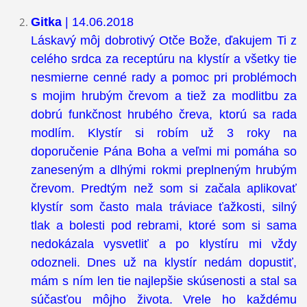
Gitka
| 14.06.2018
Láskavý môj dobrotivý Otče Bože, ďakujem Ti z
celého srdca za receptúru na klystír a všetky tie
nesmierne cenné rady a pomoc pri problémoch
s mojim hrubým črevom a tiež za modlitbu za
dobrú funkčnost hrubého čreva, ktorú sa rada
modlím. Klystír si robím už 3 roky na
doporučenie Pána Boha a veľmi mi pomáha so
zaneseným a dlhými rokmi preplneným hrubým
črevom. Predtým než som si začala aplikovať
klystír som často mala tráviace ťažkosti, silný
tlak a bolesti pod rebrami, ktoré som si sama
nedokázala vysvetliť a po klystíru mi vždy
odozneli. Dnes už na klystír nedám dopustiť,
mám s ním len tie najlepšie skúsenosti a stal sa
súčasťou môjho života. Vrele ho každému