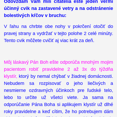
Odovzdám Vám milí čitatelia ešte jeden veľmi
účinný cvik na zastavené vetry a na odstránenie
bolestivých kŕčov v bruchu:
V ľahu na chrbte obe nohy v pokrčení otočiť do
pravej strany a vydržať v tejto polohe 2 celé minúty.
Tento cvik môžete cvičiť aj viac krát za deň.
Môj láskavý Pán Boh ešte odporúča mnohým mojim
pacientom robiť pravidelne 2 až 3x do týždňa
klystír,
ktorý by nemal chýbať v žiadnej domácnosti.
Nebudem sa rozpisovať o jeho liečivých a
nesmierne ozdravných účinkoch pre ľudské telo,
lebo to určite už všetci viete. Ja sama na
odporúčanie Pána Boha si aplikujem klystír už dlhé
roky pravidelne a keď cítim, že ho potrebujem dám