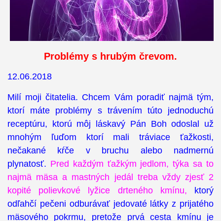
Problémy s hrubým črevom.
12.06.2018
Milí moji čitatelia. Chcem Vám poradiť najmä tým,
ktorí máte problémy s trávením túto jednoduchú
receptúru, ktorú môj láskavý Pán Boh odoslal už
mnohým ľuďom ktorí mali tráviace ťažkosti,
nečakané kŕče v bruchu alebo nadmernú
plynatosť.
Pred každým ťažkým jedlom, týka sa to
najmä mäsa a mastných jedál treba vždy zjesť 2
kopité polievkové lyžice drteného kmínu,
ktorý
odľahčí pečeni odburávať jedovaté látky z prijatého
mäsového pokrmu, pretože prvá cesta kmínu je