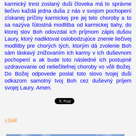
karmický trest zoslaný duši človeka má to správne
liečivo každá jedna duša z nás v svojom pochopení
získanej príčiny karmickej pre jej telo choroby a to
sa nazýva ľútostná modlitba od karmickej tiahy, do
ktorej slov Boh odovzdal ich príjmom zápis dušou
Laury, ktorý nadiktoval oslobodzujúce znenie liečivej
modlitby pre chorých tých, ktorým dá zvolenie Boh
sám láskavý znižovaním ich karmy v ich duševnom
pochopení a ak bude toto následné ich postupné
uzdravovanie od neliečiteľnej choroby vo vôli Božej.
Do Božej odpovede poslal toto slovo tvojej duši
odkazom samotný tvoj Boh cez duševný príjem
svojej Laury. Amen.
« Späť