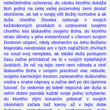
neliečiteľného ochorenia, do zániku ktorého dokáže
Boh jediný na celej vašej pozemskej zemi dostať
skončenie, ak tak v svojej vôli Božej rozhodne a ak
duša chorého človeka oslovuje v svojich
každodenných prosbách o uzdravenie svojeho
chorého tela láskavého svojeho Boha, do ktorého
stratu dôvery v jeho existenčnosť v cítenom svojom
životnom utrpení, nikdy obvinením sa Jeho Božieho
Majestátu neodoslala ani v tých najťažších chvíľach
na osud svoj nereptala, ak takáto duša postupom
času začne prichádzať na to v svojich trpiteľských
úvahách, že nič na tejto zemi neni náhoda a viniť
láskavého Boha v svojom precitnutí viac nebude,
svojeho karmickým trestom zaneseného duševného
vnútra v snahe nápravy a začne deň po dni úprimne
ľutovať, čo vedomie jej bdelé nepozná ale duša si
veľmi dobre pamätá každé svoje jedno schybenie,
do ktorého zlým konaním priberať v svojich
zásluhách začala tiaž karmy až v tejto dobe