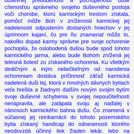
duševnej prebudenosti a pochopenosti duše
cítenosťou správneho svojeho duševného postoja
voči chorobe, ktorú karmickým trestom získala,
pomôcť môže Boh v zníženosti karmickej jej
nadelenosti odpustením dostaných hriechov v jej
úprimnom kajaní, čo pre ňu znamenať môže to,
nakoľko dopad karmy správne pre svoje ochorenie
pochopila, že oslobodená dušou bude spod tohoto
karmického jarma, alebo bude Bohom znížená jej
telesná bolesť zo získaného ochorenia. Ku všetkým
dedičným a iným neliečiteľným od narodenia
ochoreniam dostáva príčinnosť záťaž karmická
nadelená duši tej, ktorá v mnohých dávnych bytiach
veľa hrešila a žiadnym ďalším novým svojim bytím
svoje duševné schybenia v svojej nepoučiteľnosti
nenapravila, ale zatápala svoju aj naďalej v
nánosoch karmického bahna dušu. Čo znamená v
súčasnej jej reinkarnácii do tohoto pozemského
bytia získaný handicap do odnesenosti ktorého
neodovzdá účinný liek žiaden lekár, lebo na