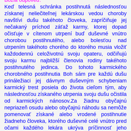
Božia odpoveď:
Keď telesná schránka postihnutá následnosťou
získanej neliečiteľnej lekárskou vedou choroby
navštívi dušu takéhoto človeka, zapríčiňuje jej
nečakaný príchod záťaž karmy, ktorej dopad
očisťuje v cítenom utrpení buď duševné vnútro
chorobou postihnutého, alebo bolesťou nad
utrpením takéhoto chorého do ktorého musia vložiť
každodennú celoživotnú svoju opateru, odčiňujú
svoju karmu najbližší členovia rodiny takéhoto
postihnutého jedinca. Do tohoto karmického
chorobného postihnutia Boh sám pre každú dušu
prináležiaci jej dávnym duševným schybeniam
karmický trest posiela do života cieľom tým, aby
následnosťou získaného utrpenia svoju dušu očistila
od karmických nánosov.Za žiadnu obyčajnú
nepriazeň osudu alebo obyčajnú náhodu sa nemôže
pomenovať získané alebo vrodené postihnutie
žiadneho človeka, ktorého duševné celé vnútro pred
očami každého lekára ukrýva príčinnosť jeho