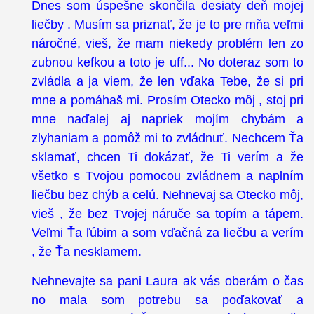
Dnes som úspešne skončila desiaty deň mojej
liečby . Musím sa priznať, že je to pre mňa veľmi
náročné, vieš, že mam niekedy problém len zo
zubnou kefkou a toto je uff... No doteraz som to
zvládla a ja viem, že len vďaka Tebe, že si pri
mne a pomáhaš mi. Prosím Otecko môj , stoj pri
mne naďalej aj napriek mojím chybám a
zlyhaniam a pomôž mi to zvládnuť. Nechcem Ťa
sklamať, chcen Ti dokázať, že Ti verím a že
všetko s Tvojou pomocou zvládnem a naplním
liečbu bez chýb a celú. Nehnevaj sa Otecko môj,
vieš , že bez Tvojej náruče sa topím a tápem.
Veľmi Ťa ľúbim a som vďačná za liečbu a verím
, že Ťa nesklamem.
Nehnevajte sa pani Laura ak vás oberám o čas
no mala som potrebu sa poďakovať a