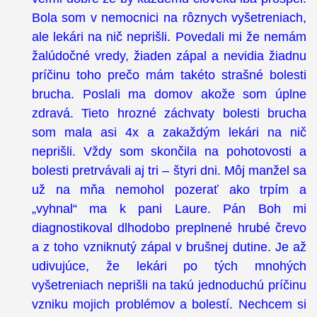
Bola som v nemocnici na rôznych vyšetreniach,
ale lekári na nič neprišli. Povedali mi že nemám
žalúdočné vredy, žiaden zápal a nevidia žiadnu
príčinu toho prečo mám takéto strašné bolesti
brucha. Poslali ma domov akože som úplne
zdravá. Tieto hrozné záchvaty bolesti brucha
som mala asi 4x a zakaždým lekári na nič
neprišli. Vždy som skončila na pohotovosti a
bolesti pretrvávali aj tri – štyri dni. Môj manžel sa
už na mňa nemohol pozerať ako trpím a
„vyhnal“ ma k pani Laure. Pán Boh mi
diagnostikoval dlhodobo preplnené hrubé črevo
a z toho vzniknutý zápal v brušnej dutine. Je až
udivujúce, že lekári po tých mnohých
vyšetreniach neprišli na takú jednoduchú príčinu
vzniku mojich problémov a bolestí. Nechcem si