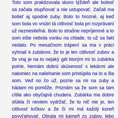
Toto som praktizovala skoro týždeň ale bolesť
sa začala stupňovať a nie ustupovať. Začali ma
bolieť aj spodné zuby. Bolo to hrozné, aj keď
som bola vo vnútri tá citlivosť bola pri rozprávaní
už neznesiteľná. Bolo to strašne nepríjemné a to
som ešte nebola vonku na chlade, to už sa fakt
nedalo. Po mesačnom trápení sa ma v práci
vyhnali k zubárovi, že to je len citlivosť zubov a
že vraj je na to nejaký gél ktorým mi to zubárka
potrie. Nemám dobrú skúsenosť s lekármi ale
nakoniec na naliehanie som pristúpila na to a šla
som. Veď no čo už, pozrie sa mi na zuby a
hádam mi pomôže. Priznám sa že som sa tam
cítila ako obyčajná chudera. Zubárka ma dobre
sfúkla či neviem vydržať, že to nič nie je, len
citlivosť krčkov a že či mi má každý koreň
povyťahovať. Obrala mi kameň zo zubov, lebo