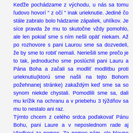
Keďže pochádzame z východu, u nás sa tomu
ľudovo hovorí " z očí " inak urieknutie. Jediné čo
stále zabralo bolo hádzanie zápaliek, uhlíkov. Je
síce pravda že mu to skutočne vždy pomohlo,
ale len pokiaľ sme s ním nešli opäť niekam. Až
po rozhovore s pani Laurou sme sa dozvedeli,
že by sme to robiť nemali. Neriešili sme prečo je
to tak, jednoducho sme poslúchli pani Lauru a
Pána Boha a začali sa modliť modlitbu proti
urieknutiu(ktorú sme našli na tejto Bohom
požehnanej stránke) zakaždým keď sme sa so
synom niekde chystali. Pomodlili sme sa, dali
mu krížik na ochranu a v priebehu 3 týždňov sa
mu to nestalo ani raz.
Týmto chcem z celého srdca poďakovať Pánu
Bohu, pani Laure a v neposlednom rade aj