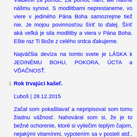
Vladkovi za pomoc. Za pomoc nám, ale hlavne
nášmu synovi. S modlitbami neprestaneme, vo
viere v jediného Pána Boha samozrejme tiež
nie. Je mojou povinnosťou šíriť to ďalej. Šíriť
aká veľká je sila modlitby a viera v Pána Boha.
Ešte raz Ti Bože z celého srdca ďakujeme.
Najväčšia devíza na tomto svete je LÁSKA k
JEDINÉMU BOHU, POKORA, ÚCTA a
VĎAČNOSŤ.
Rok trvajúci kašeľ.
Ľuboš | 28.12.2015
Začal som pokašliavať a nepripisoval som tomu
žiadnu vážnosť. Nahováral som si, že je to
bežné ochorenie, ktoré si vyliečim teplým čajom,
nejakými vitamínmi, vypotením sa v posteli atď..