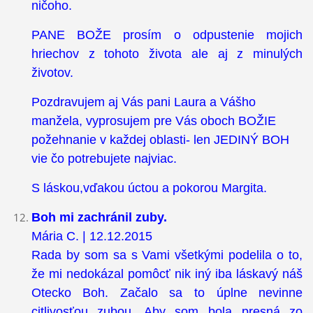
ničoho.
PANE BOŽE prosím o odpustenie mojich
hriechov z tohoto života ale aj z minulých
životov.
Pozdravujem aj Vás pani Laura a Vášho
manžela, vyprosujem pre Vás oboch BOŽIE
požehnanie v každej oblasti- len JEDINÝ BOH
vie čo potrebujete najviac.
S láskou,vďakou úctou a pokorou Margita.
Boh mi zachránil zuby.
Mária C. | 12.12.2015
Rada by som sa s Vami všetkými podelila o to,
že mi nedokázal pomôcť nik iný iba láskavý náš
Otecko Boh. Začalo sa to úplne nevinne
citlivosťou zubou. Aby som bola presná zo