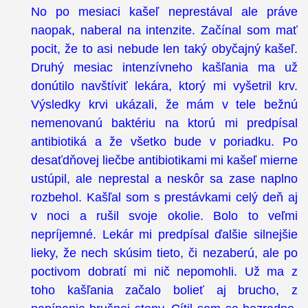
No po mesiaci kašeľ neprestával ale práve
naopak, naberal na intenzite. Začínal som mať
pocit, že to asi nebude len taký obyčajný kašeľ.
Druhý mesiac intenzívneho kašľania ma už
donútilo navštíviť lekára, ktorý mi vyšetril krv.
Výsledky krvi ukázali, že mám v tele bežnú
nemenovanú baktériu na ktorú mi predpísal
antibiotiká a že všetko bude v poriadku. Po
desaťdňovej liečbe antibiotikami mi kašeľ mierne
ustúpil, ale neprestal a neskôr sa zase naplno
rozbehol. Kašľal som s prestávkami celý deň aj
v noci a rušil svoje okolie. Bolo to veľmi
nepríjemné. Lekár mi predpísal ďalšie silnejšie
lieky, že nech skúsim tieto, či nezaberú, ale po
poctivom dobratí mi nič nepomohli. Už ma z
toho kašľania začalo bolieť aj brucho, z