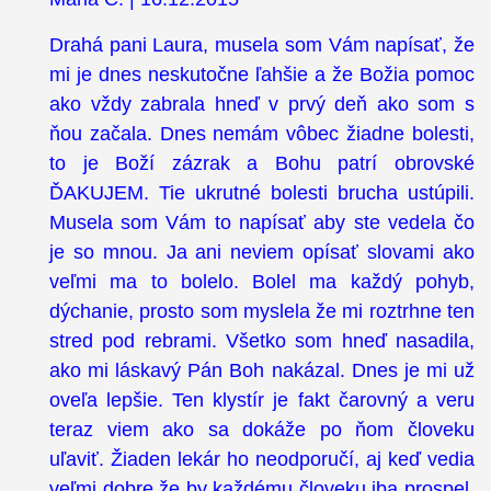
Drahá pani Laura, musela som Vám napísať, že
mi je dnes neskutočne ľahšie a že Božia pomoc
ako vždy zabrala hneď v prvý deň ako som s
ňou začala. Dnes nemám vôbec žiadne bolesti,
to je Boží zázrak a Bohu patrí obrovské
ĎAKUJEM. Tie ukrutné bolesti brucha ustúpili.
Musela som Vám to napísať aby ste vedela čo
je so mnou. Ja ani neviem opísať slovami ako
veľmi ma to bolelo. Bolel ma každý pohyb,
dýchanie, prosto som myslela že mi roztrhne ten
stred pod rebrami. Všetko som hneď nasadila,
ako mi láskavý Pán Boh nakázal. Dnes je mi už
oveľa lepšie. Ten klystír je fakt čarovný a veru
teraz viem ako sa dokáže po ňom človeku
uľaviť. Žiaden lekár ho neodporučí, aj keď vedia
veľmi dobre že by každému človeku iba prospel.