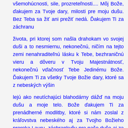
všemohúcnosti, sile, prozreteľnosti.... Môj Bože,
ďakujem za Tvoje dary, milosti pre moju dušu.
Bez Teba sa žiť ani prežiť nedá. Ďakujem Ti za
záchranu
života, pri ktorej som našla drahokam vo svojej
duši a to nesmiernu, nekonečnú, ničím na tejto
zemi nenahraditeľnú lásku k Tebe, bezhraničnú
vieru a dôveru v Tvoju Majestnátnosť,
nekonečnú vďačnosť Tebe Jedinému Bože.
Ďakujem Ti za všetky Tvoje Božie dary, ktoré sa
z nebeských výšin
lejú ako neutíchajúci blahodárny dážď na moju
dušu a moje telo. Bože ďakujem Ti za
prenádherné modlitby, ktoré si nám zoslal z
kráľovstva nebeského aj za Tvojho Božieho
proroka Lauru, záchrankyňu pre naše duše aj za