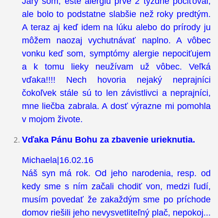
Jary som, ešte alergiu prvé 2 týždne pociťoval,
ale bolo to podstatne slabšie než roky predtým.
A teraz aj keď idem na lúku alebo do prírody ju
môžem naozaj vychutnávať naplno. A vôbec
vonku keď som, symptómy alergie nepociťujem
a k tomu lieky neužívam už vôbec. Veľká
vďaka!!!! Nech hovoria nejaký neprajníci
čokoľvek stále sú to len závistlivci a neprajníci,
mne liečba zabrala. A dosť výrazne mi pomohla
v mojom živote.
Vďaka Pánu Bohu za zbavenie urieknutia.
Michaela|16.02.16
Náš syn má rok. Od jeho narodenia, resp. od
kedy sme s ním začali chodiť von, medzi ľudí,
musím povedať že zakaždým sme po príchode
domov riešili jeho nevysvetliteľný plač, nepokoj...