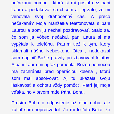
nečakanú pomoc , ktorú si mi poslal cez pani
Lauru a poďakovať sa chcem aj jej zato, že mi
venovala svoj drahocenný čas. A prečo
nečakaná? Moja manželka telefonovala s pani
Laurou a som ju nechal pozdravovať. Stalo sa,
čo som ja vôbec nečakal, pani Laura si ma
vypýtala k telefónu. Patrím tiež k tým, ktorý
sklamali nášho Nebeského Otca , nedokázal
som naplniť Božie pravdy pri zbavovaní kliatby.
A pani Laura mi aj tak pomohla, Božou pomocou
ma zachránila pred operáciou kolena , ktorú
som mal absolvovať. Aj tu ukázala svoju
láskavosť a ochotu vždy pomôcť. Patrí jej moja
vďaka, no v prvom rade Pánu Bohu.
Prosím Boha o odpustenie už dlhú dobu, ale
zatiaľ som nepresvedčil. Je mi to ľúto Bože, že