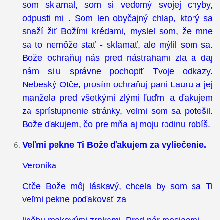
som sklamal, som si vedomý svojej chyby,
odpusti mi . Som len obyčajný chlap, ktorý sa
snaží žiť Božími krédami, myslel som, že mne
sa to nemôže stať - sklamať, ale mýlil som sa.
Bože ochraňuj nás pred nástrahami zla a daj
nám silu správne pochopiť Tvoje odkazy.
Nebeský Otče, prosím ochraňuj pani Lauru a jej
manžela pred všetkými zlými ľuďmi a ďakujem
za sprístupnenie stránky, veľmi som sa potešil.
Bože ďakujem, čo pre mňa aj moju rodinu robíš.
Veľmi pekne Ti Bože ďakujem za vyliečenie.
Veronika
Otče Bože môj láskavý, chcela by som sa Ti
veľmi pekne poďakovať za
liečbu makovými zrnkami. Pred pár mesiacmi