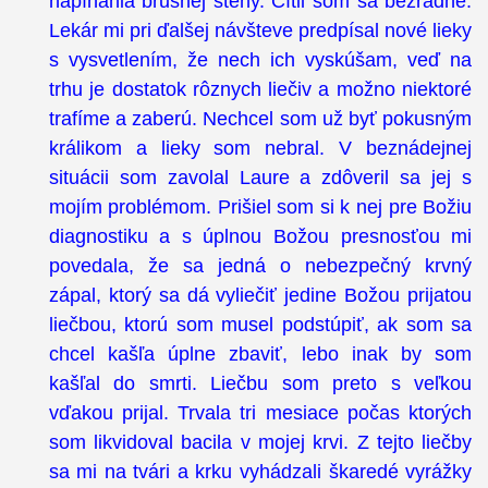
napínania brušnej steny. Cítil som sa bezradne.
Lekár mi pri ďalšej návšteve predpísal nové lieky
s vysvetlením, že nech ich vyskúšam, veď na
trhu je dostatok rôznych liečiv a možno niektoré
trafíme a zaberú. Nechcel som už byť pokusným
králikom a lieky som nebral. V beznádejnej
situácii som zavolal Laure a zdôveril sa jej s
mojím problémom. Prišiel som si k nej pre Božiu
diagnostiku a s úplnou Božou presnosťou mi
povedala, že sa jedná o nebezpečný krvný
zápal, ktorý sa dá vyliečiť jedine Božou prijatou
liečbou, ktorú som musel podstúpiť, ak som sa
chcel kašľa úplne zbaviť, lebo inak by som
kašľal do smrti. Liečbu som preto s veľkou
vďakou prijal. Trvala tri mesiace počas ktorých
som likvidoval bacila v mojej krvi. Z tejto liečby
sa mi na tvári a krku vyhádzali škaredé vyrážky