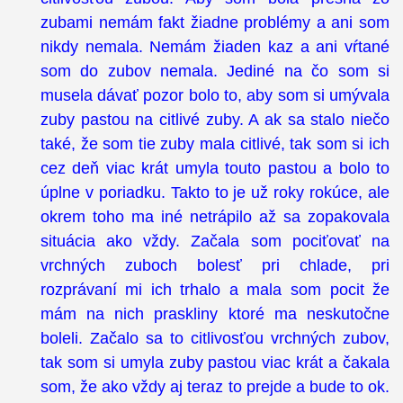
zubami nemám fakt žiadne problémy a ani som
nikdy nemala. Nemám žiaden kaz a ani vŕtané
som do zubov nemala. Jediné na čo som si
musela dávať pozor bolo to, aby som si umývala
zuby pastou na citlivé zuby. A ak sa stalo niečo
také, že som tie zuby mala citlivé, tak som si ich
cez deň viac krát umyla touto pastou a bolo to
úplne v poriadku. Takto to je už roky rokúce, ale
okrem toho ma iné netrápilo až sa zopakovala
situácia ako vždy. Začala som pociťovať na
vrchných zuboch bolesť pri chlade, pri
rozprávaní mi ich trhalo a mala som pocit že
mám na nich praskliny ktoré ma neskutočne
boleli. Začalo sa to citlivosťou vrchných zubov,
tak som si umyla zuby pastou viac krát a čakala
som, že ako vždy aj teraz to prejde a bude to ok.