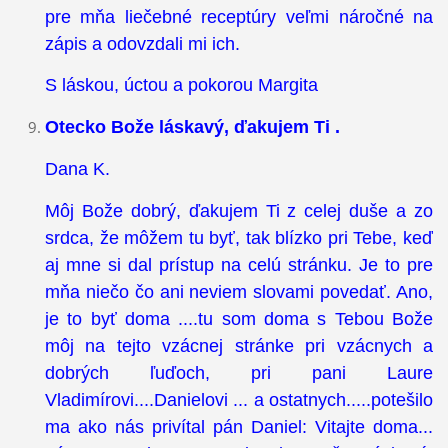
pre mňa liečebné receptúry veľmi náročné na
zápis a odovzdali mi ich.
S láskou, úctou a pokorou Margita
Otecko Bože láskavý, ďakujem Ti .
Dana K.
Môj Bože dobrý, ďakujem Ti z celej duše a zo
srdca, že môžem tu byť, tak blízko pri Tebe, keď
aj mne si dal prístup na celú stránku. Je to pre
mňa niečo čo ani neviem slovami povedať. Ano,
je to byť doma ....tu som doma s Tebou Bože
môj na tejto vzácnej stránke pri vzácnych a
dobrých ľuďoch, pri pani Laure
Vladimírovi....Danielovi ... a ostatnych.....potešilo
ma ako nás privítal pán Daniel: Vitajte doma...