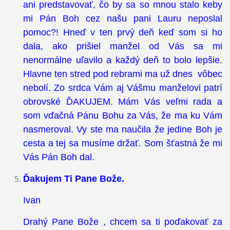
ani predstavovať, čo by sa so mnou stalo keby
mi Pán Boh cez našu pani Lauru neposlal
pomoc?! Hneď v ten prvý deň keď som si ho
dala, ako prišiel manžel od Vás sa mi
nenormálne uľavilo a každý deň to bolo lepšie.
Hlavne ten stred pod rebrami ma už dnes vôbec
nebolí. Zo srdca Vám aj Vášmu manželovi patrí
obrovské ĎAKUJEM. Mám Vás veľmi rada a
som vďačná Pánu Bohu za Vás, že ma ku Vám
nasmeroval. Vy ste ma naučila že jedine Boh je
cesta a tej sa musíme držať. Som šťastná že mi
Vás Pán Boh dal.
Ďakujem Ti Pane Bože.
Ivan
Drahý Pane Bože , chcem sa ti poďakovať za