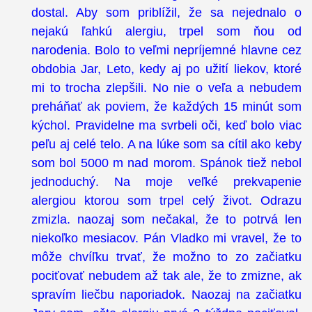
dostal. Aby som priblížil, že sa nejednalo o
nejakú ľahkú alergiu, trpel som ňou od
narodenia. Bolo to veľmi nepríjemné hlavne cez
obdobia Jar, Leto, kedy aj po užití liekov, ktoré
mi to trocha zlepšili. No nie o veľa a nebudem
preháňať ak poviem, že každých 15 minút som
kýchol. Pravidelne ma svrbeli oči, keď bolo viac
peľu aj celé telo. A na lúke som sa cítil ako keby
som bol 5000 m nad morom. Spánok tiež nebol
jednoduchý. Na moje veľké prekvapenie
alergiou ktorou som trpel celý život. Odrazu
zmizla. naozaj som nečakal, že to potrvá len
niekoľko mesiacov. Pán Vladko mi vravel, že to
môže chvíľku trvať, že možno to zo začiatku
pociťovať nebudem až tak ale, že to zmizne, ak
spravím liečbu naporiadok. Naozaj na začiatku