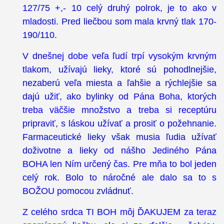
127/75 +,- 10 celý druhý polrok, je to ako v
mladosti. Pred liečbou som mala krvný tlak 170-
190/110.
V dnešnej dobe veľa ľudí trpí vysokým krvným
tlakom, užívajú lieky, ktoré sú pohodlnejšie,
nezaberú veľa miesta a ľahšie a rýchlejšie sa
dajú užiť, ako bylinky od Pána Boha, ktorých
treba väčšie množstvo a treba si receptúru
pripraviť, s láskou užívať a prosiť o požehnanie.
Farmaceutické lieky však musia ľudia užívať
doživotne a lieky od nášho Jediného Pána
BOHA len Ním určený čas. Pre mňa to bol jeden
celý rok. Bolo to náročné ale dalo sa to s
BOŽOU pomocou zvládnuť.
Z celého srdca TI BOH môj ĎAKUJEM za teraz