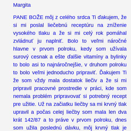
Margita
PANE BOŽE môj z celého srdca Ti ďakujem, že
si mi poslal liečebnú receptúru na zníženie
vysokého tlaku a že si mi celý rok pomáhal
zvládnuť ju naplniť. Bolo to veľmi náročné
hlavne v prvom polroku, kedy som užívala
surový cesnak a ešte ďalšie vitamíny a bylinky
to bolo asi to najnáročnejšie, v druhom polroku
to bolo veľmi jednoducho pripraviť. Ďakujem Ti
že som vždy mala dostatok liečiv a že si mi
pripravil pracovné prostredie v práci, kde som
nemala problém pripravovať si potrebný recept
pre užitie. Už na začiatku liečby sa mi krvný tlak
upravil a počas celej liečby som mala len dva
krát 142/87 a to práve v prvom polroku, dnes
som užila poslednú dávku, môj krvný tlak je