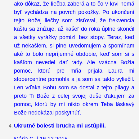
ako dôkaz, že liečba zaberá a to čo v krvi nemá
byť vychádza na povrch pokožky. Po ukončení
tejto Božej liečby som zisťoval, že frekvencia
kašľu sa znižuje, až kašeľ do roka úplne skončil
a všetky vyrážky pomizli bez stopy. Teraz, keď
už nekašlem, si plne uvedomujem a spomínam
aké to bolo nepríjemné obdobie, keď som si s
kašľom nevedel dať rady. Ale vzácna Božia
pomoc, ktorú pre mňa prijala Laura mi
stopercentne pomohla a ja som sa takto vyliečil.
Len vďaka Bohu som sa dostal z tejto pliagy a
preto Ti Bože z celej svojej duše ďakujem za
pomoc, ktorú by mi nikto okrem Teba láskavý
Bože nedokázal poskytnúť.
Ukrutné bolesti brucha mi ustúpili.
Mária C. | 16.12.2015