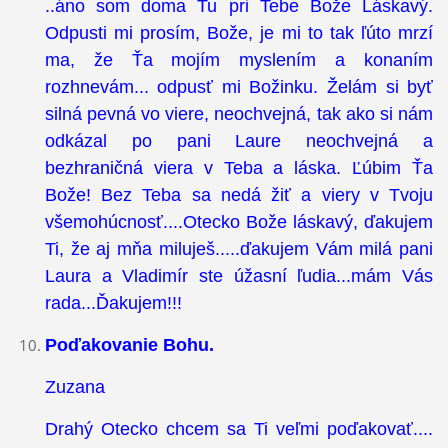
..áno som doma Tu pri Tebe Bože Láskavý.
Odpusti mi prosím, Bože, je mi to tak ľúto mrzí
ma, že Ťa mojím myslením a konaním
rozhnevám... odpusť mi Božinku. Želám si byť
silná pevná vo viere, neochvejná, tak ako si nám
odkázal po pani Laure neochvejná a
bezhraničná viera v Teba a láska. Ľúbim Ťa
Bože! Bez Teba sa nedá žiť a viery v Tvoju
všemohúcnosť....Otecko Bože láskavý, ďakujem
Ti, že aj mňa miluješ.....ďakujem Vám milá pani
Laura a Vladimír ste úžasní ľudia...mám Vás
rada...Ďakujem!!!
Poďakovanie Bohu.
Zuzana
Drahý Otecko chcem sa Ti veľmi poďakovať....