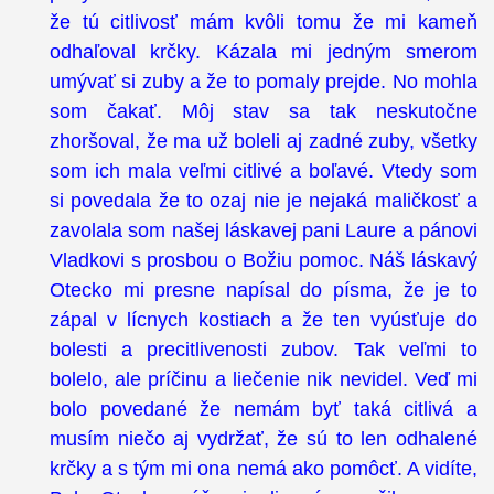
že tú citlivosť mám kvôli tomu že mi kameň
odhaľoval krčky. Kázala mi jedným smerom
umývať si zuby a že to pomaly prejde. No mohla
som čakať. Môj stav sa tak neskutočne
zhoršoval, že ma už boleli aj zadné zuby, všetky
som ich mala veľmi citlivé a boľavé. Vtedy som
si povedala že to ozaj nie je nejaká maličkosť a
zavolala som našej láskavej pani Laure a pánovi
Vladkovi s prosbou o Božiu pomoc. Náš láskavý
Otecko mi presne napísal do písma, že je to
zápal v lícnych kostiach a že ten vyúsťuje do
bolesti a precitlivenosti zubov. Tak veľmi to
bolelo, ale príčinu a liečenie nik nevidel. Veď mi
bolo povedané že nemám byť taká citlivá a
musím niečo aj vydržať, že sú to len odhalené
krčky a s tým mi ona nemá ako pomôcť. A vidíte,