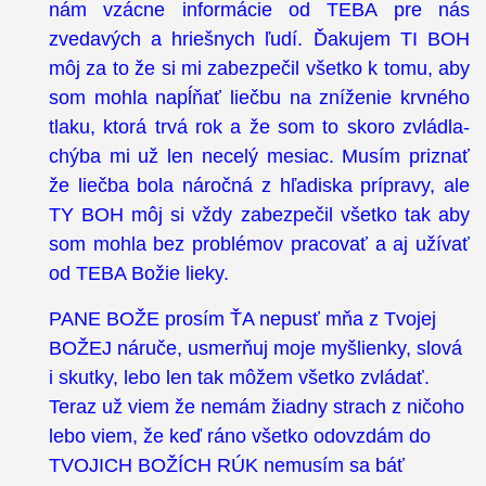
nám vzácne informácie od TEBA pre nás
zvedavých a hriešnych ľudí. Ďakujem TI BOH
môj za to že si mi zabezpečil všetko k tomu, aby
som mohla napĺňať liečbu na zníženie krvného
tlaku, ktorá trvá rok a že som to skoro zvládla-
chýba mi už len necelý mesiac. Musím priznať
že liečba bola náročná z hľadiska prípravy, ale
TY BOH môj si vždy zabezpečil všetko tak aby
som mohla bez problémov pracovať a aj užívať
od TEBA Božie lieky.
PANE BOŽE prosím ŤA nepusť mňa z Tvojej
BOŽEJ náruče, usmerňuj moje myšlienky, slová
i skutky, lebo len tak môžem všetko zvládať.
Teraz už viem že nemám žiadny strach z ničoho
lebo viem, že keď ráno všetko odovzdám do
TVOJICH BOŽÍCH RÚK nemusím sa báť