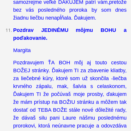
samozrejme veľké ĎAKUJEM patrí vám,pretože
bez vás posledného proroka by som dnes
žiadnu liečbu nenapĺňala. Ďakujem.
Pozdrav JEDINÉMU môjmu BOHU a
poďakovanie.
Margita
Pozdravujem ŤA BOH môj aj touto cestou
BOŽEJ stránky. Ďakujem TI za zbavenie kliatby,
za liečebné kúry, ktoré som už skončila -liečba
krvného zápalu, mak, šalvia s celaskonom,
Ďakujem TI že počúvaš moje prosby, ďakujem
že mám prístup na BOŽIU stránku a môžem tak
dostať od TEBA BOŽE stále nové dôležité rady,
že dávaš silu pani Laure nášmu poslednému
prorokovi, ktorá neúnavne pracuje a odovzdáva