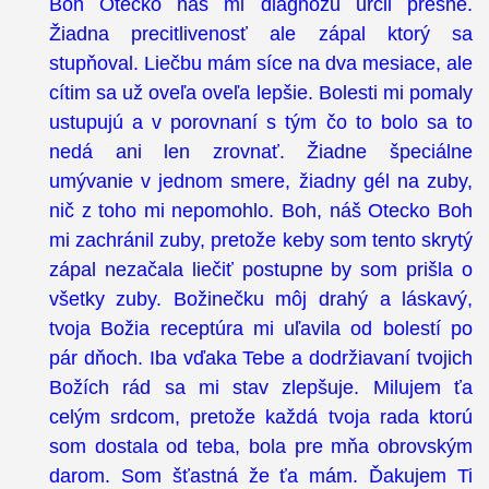
Boh Otecko náš mi diagnózu určil presne.
Žiadna precitlivenosť ale zápal ktorý sa
stupňoval. Liečbu mám síce na dva mesiace, ale
cítim sa už oveľa oveľa lepšie. Bolesti mi pomaly
ustupujú a v porovnaní s tým čo to bolo sa to
nedá ani len zrovnať. Žiadne špeciálne
umývanie v jednom smere, žiadny gél na zuby,
nič z toho mi nepomohlo. Boh, náš Otecko Boh
mi zachránil zuby, pretože keby som tento skrytý
zápal nezačala liečiť postupne by som prišla o
všetky zuby. Božinečku môj drahý a láskavý,
tvoja Božia receptúra mi uľavila od bolestí po
pár dňoch. Iba vďaka Tebe a dodržiavaní tvojich
Božích rád sa mi stav zlepšuje. Milujem ťa
celým srdcom, pretože každá tvoja rada ktorú
som dostala od teba, bola pre mňa obrovským
darom. Som šťastná že ťa mám. Ďakujem Ti