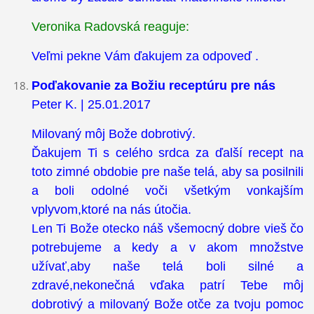
Veronika Radovská reaguje:
Veľmi pekne Vám ďakujem za odpoveď .
Poďakovanie za Božiu receptúru pre nás
Peter K. | 25.01.2017
Milovaný môj Bože dobrotivý.
Ďakujem Ti s celého srdca za ďalší recept na
toto zimné obdobie pre naše telá, aby sa posilnili
a boli odolné voči všetkým vonkajším
vplyvom,ktoré na nás útočia.
Len Ti Bože otecko náš všemocný dobre vieš čo
potrebujeme a kedy a v akom množstve
užívať,aby naše telá boli silné a
zdravé,nekonečná vďaka patrí Tebe môj
dobrotivý a milovaný Bože otče za tvoju pomoc