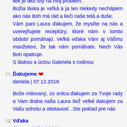
liek je ako šitý na môj problém.
Božia láska je veľká a ja len niekedy nechápem
ako nás Boh má rád a lieči naše telá a duše.
Vám pani Laura ďakujem, že myslíte na nás a
uverejňujete receptúry, ktoré nám v tomto
období pomáhajú. Veľká vďaka Vám aj Vášmu
manželovi, že tak nám pomáhate. Nech Vás
Boh opatruje.
S láskou a úctou Gabriela s rodinou
Ďakujeme
❤️
daniela | 07.12.2018
Bože milovaný, zo srdca ďakujem za Tvoje rady
a Vam draha naša Laura tiež velké dakujem za
Vašu ochotu a obetavost ..Ste poklad pre nás
Vďaka