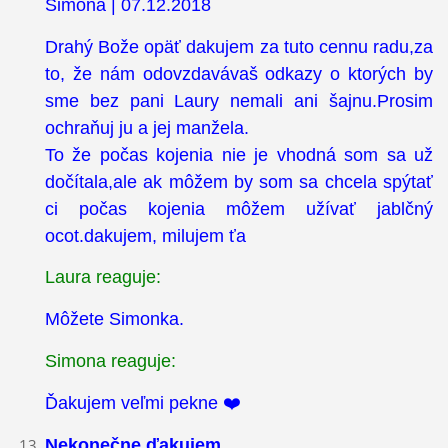
Simona | 07.12.2018
Drahý Bože opäť dakujem za tuto cennu radu,za
to, že nám odovzdavávaš odkazy o ktorých by
sme bez pani Laury nemali ani šajnu.Prosim
ochraňuj ju a jej manžela.
To že počas kojenia nie je vhodná som sa už
dočítala,ale ak môžem by som sa chcela spýtať
ci počas kojenia môžem užívať jablčný
ocot.dakujem, milujem ťa
Laura reaguje:
Môžete Simonka.
Simona reaguje:
Ďakujem veľmi pekne ❤️
Nekonečne ďakujem