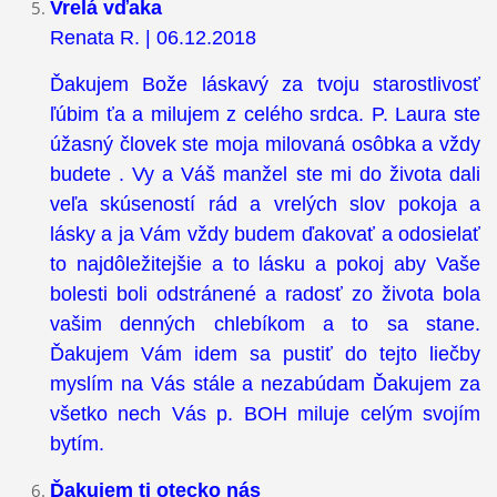
Vrelá vďaka
Renata R. | 06.12.2018
Ďakujem Bože láskavý za tvoju starostlivosť
ľúbim ťa a milujem z celého srdca. P. Laura ste
úžasný človek ste moja milovaná osôbka a vždy
budete . Vy a Váš manžel ste mi do života dali
veľa skúseností rád a vrelých slov pokoja a
lásky a ja Vám vždy budem ďakovať a odosielať
to najdôležitejšie a to lásku a pokoj aby Vaše
bolesti boli odstránené a radosť zo života bola
vašim denných chlebíkom a to sa stane.
Ďakujem Vám idem sa pustiť do tejto liečby
myslím na Vás stále a nezabúdam Ďakujem za
všetko nech Vás p. BOH miluje celým svojím
bytím.
Ďakujem ti otecko nás