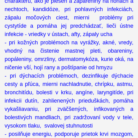
charakteru, ako je pleseň a zapareniny na nohách a
nechtoch, kandidóze, pri pohlavných infekciách,
zápalu močových ciest, mierni problémy pri
cystytíde a pomáha jej predchádzať, lieči ústne
infekcie - vriedky v ústach, afty, zápaly ucha
- pri kožných problémoch na vyrážky, akné, vredy,
vhodný na čistenie mastnej pleti, obareniny,
popáleniny, omrzliny, dermatomykóza, kurie oká, na
ničenie vší, hojí rany a poštípanie od hmyzu
- pri dýchacích problémoch, dezinfikuje dýchacie
cesty a pľúca, mierni nachladnutie, chrípku, astmu,
bronchitídu, bolesti v krku, angíne, laryngitíde, pri
infekcii dutín, zahlienených prieduškách, pomáha
vykašliavaniu, pri zväčšených, infikovaných a
bolestivých mandliach, pri zadržovaní vody v tele,
vysokom tlaku, svalovej stuhnutosti
- posilňuje energiu, podporuje prietok krvi mozgom,