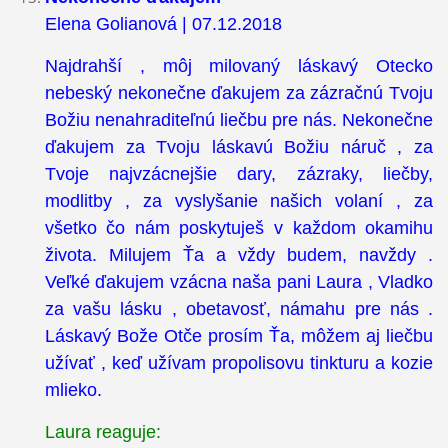
Elena Golianová | 07.12.2018
Najdrahší , môj milovaný láskavý Otecko
nebeský nekonečne ďakujem za zázračnú Tvoju
Božiu nenahraditeľnú liečbu pre nás. Nekonečne
ďakujem za Tvoju láskavú Božiu náruč , za
Tvoje najvzácnejšie dary, zázraky, liečby,
modlitby , za vyslyšanie našich volaní , za
všetko čo nám poskytuješ v každom okamihu
života. Milujem Ťa a vždy budem, navždy .
Veľké ďakujem vzácna naša pani Laura , Vladko
za vašu lásku , obetavosť, námahu pre nás .
Láskavý Bože Otče prosím Ťa, môžem aj liečbu
užívať , keď užívam propolisovu tinkturu a kozie
mlieko.
Laura reaguje: