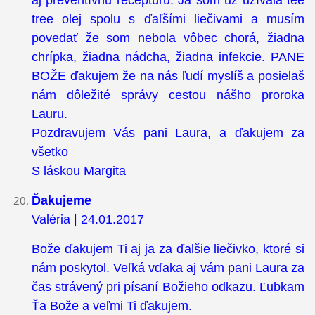
aj preventívnu receptúru. Ja som už užívala tee
tree olej spolu s ďaľšími liečivami a musím
povedať že som nebola vôbec chorá, žiadna
chrípka, žiadna nádcha, žiadna infekcie. PANE
BOŽE ďakujem že na nás ľudí myslíš a posielaš
nám dôležité správy cestou nášho proroka
Lauru.
Pozdravujem Vás pani Laura, a ďakujem za
všetko
S láskou Margita
Ďakujeme
Valéria | 24.01.2017
Bože ďakujem Ti aj ja za ďalšie liečivko, ktoré si
nám poskytol. Veľká vďaka aj vám pani Laura za
čas strávený pri písaní Božieho odkazu. Ľubkam
Ťa Bože a veľmi Ti ďakujem.