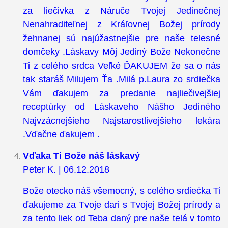
za liečivka z Náruče Tvojej Jedinečnej
Nenahraditeľnej z Kráľovnej Božej prírody
žehnanej sú najúžastnejšie pre naše telesné
domčeky .Láskavy Môj Jediný Bože Nekonečne
Ti z celého srdca Veľké ĎAKUJEM že sa o nás
tak staráš Milujem Ťa .Milá p.Laura zo srdiečka
Vám ďakujem za predanie najliečivejšiej
receptúrky od Láskaveho Nášho Jediného
Najvzácnejšieho Najstarostlivejšieho lekára
.Vďačne ďakujem .
Vďaka Ti Bože náš láskavý
Peter K. | 06.12.2018
Bože otecko náš všemocný, s celého srdiećka Ti
ďakujeme za Tvoje dari s Tvojej Božej prírody a
za tento liek od Teba daný pre naše telá v tomto