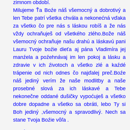
zimnom období.
Milujeme Ťa Boźe náš všemocný a dobrotivý a
len Tebe patrí všetka chvála a nekonećná vďaka
za všetko čo pre nás s láskou robíš a že nás
vždy ochraňuješ od všetkého zlého.Bože náš
všemocný ochraňuje našu drahú a láskavú pani
Lauru Tvoje boźie dieťa aj pána Vladimíra jej
manźela a poźehnávaj im len pokoj a lásku a
zdravie v ich źivotoch a všetko zlé a kaźdé
trápenie od nich odnes čo najďalej preč.Boźe
náš jediný verím že naše modlitby a naše
prosebné slová za ich láskavé a Tebe
nekonečne oddané dušičky vypoćuješ a všetko
dobre dopadne a všetko sa obráti, lebo Ty si
Boh jediný ,všemocný a spravodlivý. Nech sa
stane Tvoja Boźie vôľa .