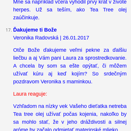
Mne sa napríklad včera vyhodil prvý krát v živote
herpes. Už sa teším, ako Tea Tree olej
zaúčinkuje.
Ďakujeme ti Bože
Veronika Radovská | 26.01.2017
Otče Bože ďakujeme veľmi pekne za ďalšiu
liečbu a aj Vám pani Laura za sprostredkovanie.
A chcela by som sa ešte opýtať, či môžem
užívať kúru aj keď kojím? So srdečným
pozdravom Veronika s maminkou.
Laura reaguje:
Vzhľadom na nízky vek Vašeho dieťatka netreba
Tea tree olej užívať počas kojenia, nakoľko by
sa mohlo stať, že v jeho dráždivosti a silnej
aróme by začalo odmietať materinské mlieko.