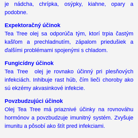
je nádcha, chrípka, osýpky, kiahne, opary a
podobne.
Expektoračný účinok
Tea Tree olej sa odporúča tým, ktorí trpia častým
kašľom a prechladnutím, zápalom priedušiek a
ďalšími problémami spojenými s chladom.
Fungicídny účinok
Tea Tree olej je rovnako účinný pri plesňových
infekciách. Inhibuje rast húb, čím lieči choroby ako
sú ekzémy akvasinkové infekcie.
Povzbudzujúci účinok
Olej Tea Tree má priaznivé účinky na rovnováhu
hormónov a povzbudzuje imunitný systém. Zvyšuje
imunitu a pôsobí ako štít pred infekciami.