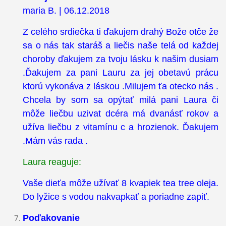
maria B. | 06.12.2018
Z celého srdiečka ti ďakujem drahý Bože otče že
sa o nás tak staráš a liečis naše telá od každej
choroby ďakujem za tvoju lásku k našim dusiam
.Ďakujem za pani Lauru za jej obetavú prácu
ktorú vykonáva z láskou .Milujem ťa otecko nás .
Chcela by som sa opýtať milá pani Laura či
môže liečbu uzivat dcéra má dvanásť rokov a
užíva liečbu z vitamínu c a hrozienok. Ďakujem
.Mám vás rada .
Laura reaguje:
Vaše dieťa môže užívať 8 kvapiek tea tree oleja.
Do lyžice s vodou nakvapkať a poriadne zapiť.
Poďakovanie