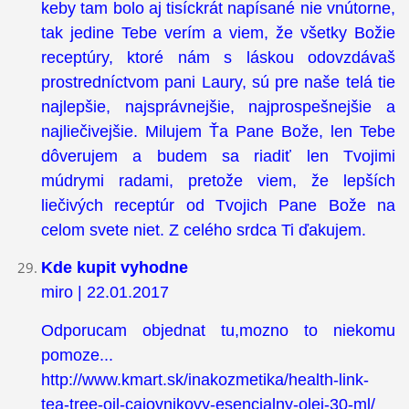
keby tam bolo aj tisíckrát napísané nie vnútorne,
tak jedine Tebe verím a viem, že všetky Božie
receptúry, ktoré nám s láskou odovzdávaš
prostredníctvom pani Laury, sú pre naše telá tie
najlepšie, najsprávnejšie, najprospešnejšie a
najliečivejšie. Milujem Ťa Pane Bože, len Tebe
dôverujem a budem sa riadiť len Tvojimi
múdrymi radami, pretože viem, že lepších
liečivých receptúr od Tvojich Pane Bože na
celom svete niet. Z celého srdca Ti ďakujem.
Kde kupit vyhodne
miro | 22.01.2017
Odporucam objednat tu,mozno to niekomu
pomoze...
http://www.kmart.sk/inakozmetika/health-link-
tea-tree-oil-cajovnikovy-esencialny-olej-30-ml/