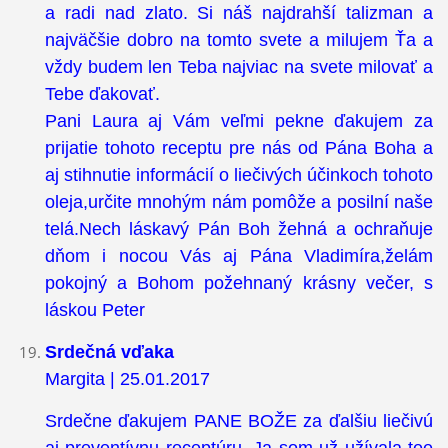
a radi nad zlato. Si náš najdrahší talizman a
najväčšie dobro na tomto svete a milujem Ťa a
vždy budem len Teba najviac na svete milovať a
Tebe ďakovať.
Pani Laura aj Vám veľmi pekne ďakujem za
prijatie tohoto receptu pre nás od Pána Boha a
aj stihnutie informácií o liečivých účinkoch tohoto
oleja,určite mnohým nám pomôže a posilní naše
telá.Nech láskavý Pán Boh žehná a ochraňuje
dňom i nocou Vás aj Pána Vladimíra,želám
pokojný a Bohom požehnaný krásny večer, s
láskou Peter
Srdečná vďaka
Margita | 25.01.2017
Srdečne ďakujem PANE BOŽE za ďalšiu liečivú