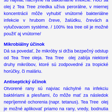
sú najviac náchylné na bakteriálne infekcie. Hoci sa
olej z Tea Tree zriedka užíva perorálne, v miernej
koncentrácii môže vyhubiť vnútorné bakteriálne
infekcie v hrubom čreve, žalúdku, črevách a
vylučovacom systéme. / 100% tea tree oil je možné
použiť aj vnútorne/
Mikrobiálny účinok
Dá sa povedať, že mikróby si držia bezpečný odstup
od Tea Tree oleja. Tea Tree olej zabíja niektoré
druhy mikróbov, ktoré sú zodpovedné za tropické
horúčky, či maláriu.
Antiseptický účinok
Otvorené rany sú najviac náchylné na infekciu
baktériami a plesňami, čo môže mať za následok
nepríjemné ochorenia (napr. tetanus). Tea Tree olej
je možné aplikovať priamo na rany, vredy, bodnutia