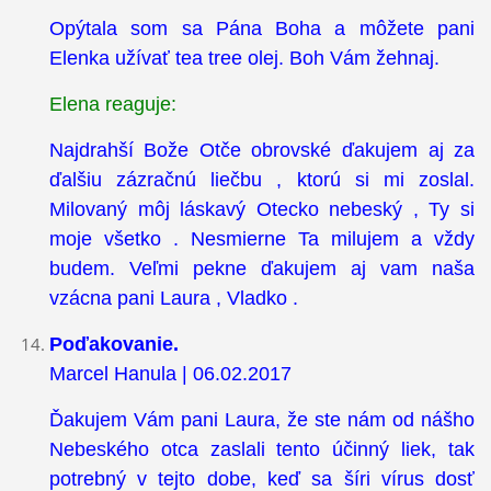
Opýtala som sa Pána Boha a môžete pani
Elenka užívať tea tree olej. Boh Vám žehnaj.
Elena reaguje:
Najdrahší Bože Otče obrovské ďakujem aj za
ďalšiu zázračnú liečbu , ktorú si mi zoslal.
Milovaný môj láskavý Otecko nebeský , Ty si
moje všetko . Nesmierne Ta milujem a vždy
budem. Veľmi pekne ďakujem aj vam naša
vzácna pani Laura , Vladko .
Poďakovanie.
Marcel Hanula | 06.02.2017
Ďakujem Vám pani Laura, že ste nám od nášho
Nebeského otca zaslali tento účinný liek, tak
potrebný v tejto dobe, keď sa šíri vírus dosť