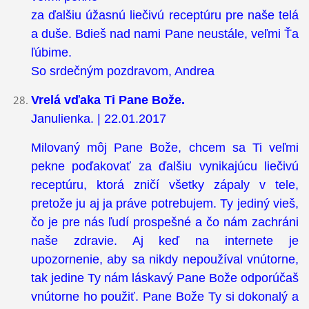
za ďalšiu úžasnú liečivú receptúru pre naše telá
a duše. Bdieš nad nami Pane neustále, veľmi Ťa
ľúbime.
So srdečným pozdravom, Andrea
Vrelá vďaka Ti Pane Bože.
Janulienka. | 22.01.2017
Milovaný môj Pane Bože, chcem sa Ti veľmi
pekne poďakovať za ďalšiu vynikajúcu liečivú
receptúru, ktorá zničí všetky zápaly v tele,
pretože ju aj ja práve potrebujem. Ty jediný vieš,
čo je pre nás ľudí prospešné a čo nám zachráni
naše zdravie. Aj keď na internete je
upozornenie, aby sa nikdy nepoužíval vnútorne,
tak jedine Ty nám láskavý Pane Bože odporúčaš
vnútorne ho použiť. Pane Bože Ty si dokonalý a