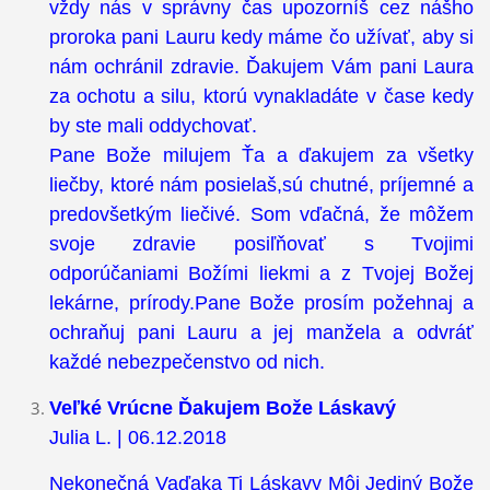
vždy nás v správny čas upozorníš cez nášho
proroka pani Lauru kedy máme čo užívať, aby si
nám ochránil zdravie. Ďakujem Vám pani Laura
za ochotu a silu, ktorú vynakladáte v čase kedy
by ste mali oddychovať.
Pane Bože milujem Ťa a ďakujem za všetky
liečby, ktoré nám posielaš,sú chutné, príjemné a
predovšetkým liečivé. Som vďačná, že môžem
svoje zdravie posiľňovať s Tvojimi
odporúčaniami Božími liekmi a z Tvojej Božej
lekárne, prírody.Pane Bože prosím požehnaj a
ochraňuj pani Lauru a jej manžela a odvráť
každé nebezpečenstvo od nich.
Veľké Vrúcne Ďakujem Bože Láskavý
Julia L. | 06.12.2018
Nekonečná Vaďaka Ti Láskavy Môj Jediný Bože