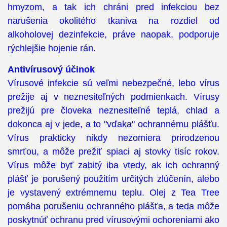
hmyzom, a tak ich chráni pred infekciou bez
narušenia okolitého tkaniva na rozdiel od
alkoholovej dezinfekcie, práve naopak, podporuje
rýchlejšie hojenie rán.
Antivírusový účinok
Vírusové infekcie sú veľmi nebezpečné, lebo vírus
prežije aj v neznesiteľných podmienkach. Vírusy
prežijú pre človeka neznesiteľné teplá, chlad a
dokonca aj v jede, a to "vďaka" ochrannému plášťu.
Vírus prakticky nikdy nezomiera prirodzenou
smrťou, a môže prežiť spiaci aj stovky tisíc rokov.
Vírus môže byť zabitý iba vtedy, ak ich ochranný
plášť je porušený použitím určitých zlúčenín, alebo
je vystavený extrémnemu teplu. Olej z Tea Tree
pomáha porušeniu ochranného plášťa, a teda môže
poskytnúť ochranu pred vírusovými ochoreniami ako