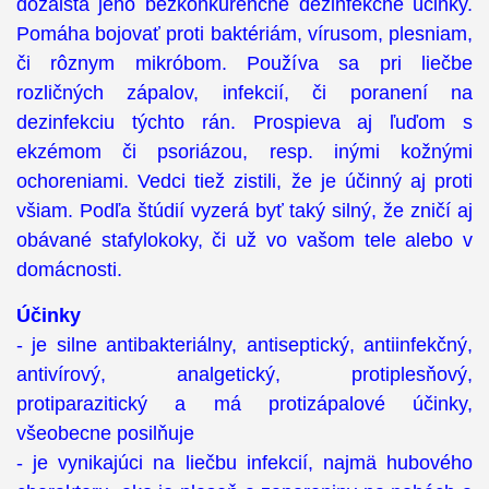
dozaista jeho bezkonkurenčné dezinfekčné účinky.
Pomáha bojovať proti baktériám, vírusom, plesniam,
či rôznym mikróbom. Používa sa pri liečbe
rozličných zápalov, infekcií, či poranení na
dezinfekciu týchto rán. Prospieva aj ľuďom s
ekzémom či psoriázou, resp. inými kožnými
ochoreniami. Vedci tiež zistili, že je účinný aj proti
všiam. Podľa štúdií vyzerá byť taký silný, že zničí aj
obávané stafylokoky, či už vo vašom tele alebo v
domácnosti.
Účinky
- je silne antibakteriálny, antiseptický, antiinfekčný,
antivírový, analgetický, protiplesňový,
protiparazitický a má protizápalové účinky,
všeobecne posilňuje
- je vynikajúci na liečbu infekcií, najmä hubového