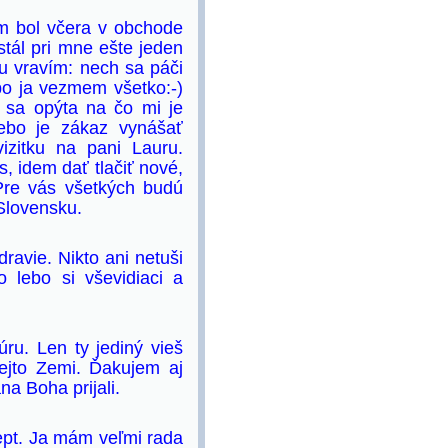
m bol včera v obchode
stál pri mne ešte jeden
mu vravím: nech sa páči
bo ja vezmem všetko:-)
 sa opýta na čo mi je
lebo je zákaz vynášať
izitku na pani Lauru.
, idem dať tlačiť nové,
 Pre vás všetkých budú
Slovensku.
avie. Nikto ani netuši
o lebo si vševidiaci a
ru. Len ty jediný vieš
ejto Zemi. Ďakujem aj
na Boha prijali.
ept. Ja mám veľmi rada