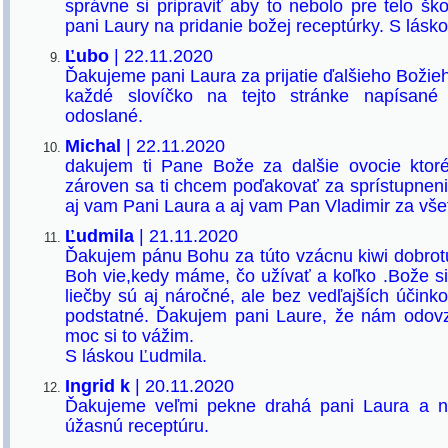
správne si pripraviť aby to nebolo pre telo šk
pani Laury na pridanie božej receptúrky. S lásko
Ľubo
| 22.11.2020
Ďakujeme pani Laura za prijatie ďalšieho Božie
každé slovíčko na tejto stránke napísa
odoslané.
Michal
| 22.11.2020
dakujem ti Pane Bože za dalšie ovocie ktor
zároven sa ti chcem poďakovať za sprístupnenie
aj vam Pani Laura a aj vam Pan Vladimir za všet
Ľudmila
| 21.11.2020
Ďakujem pánu Bohu za túto vzácnu kiwi dobrotu
Boh vie,kedy máme, čo užívať a koľko .Bože si 
liečby sú aj náročné, ale bez vedľajších účinko
podstatné. Ďakujem pani Laure, že nám odovz
moc si to vážim.
S láskou Ľudmila.
Ingrid k
| 20.11.2020
Ďakujeme veľmi pekne drahá pani Laura a 
úžasnú receptúru.