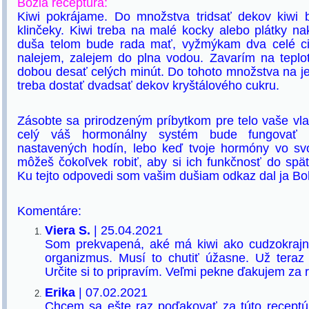
Božia receptúra:
Kiwi pokrájame. Do množstva tridsať dekov kiwi 
klinčeky. Kiwi treba na malé kocky alebo plátky nak
duša telom bude rada mať, vyžmýkam dva celé ci
nalejem, zalejem do plna vodou. Zavarím na teplo
dobou desať celých minút. Do tohoto množstva na 
treba dostať dvadsať dekov kryštálového cukru.
Zásobte sa prirodzeným príbytkom pre telo vaše v
celý váš hormonálny systém bude fungovať 
nastavených hodín, lebo keď tvoje hormóny vo svoj
môžeš čokoľvek robiť, aby si ich funkčnosť do spät
Ku tejto odpovedi som vašim dušiam odkaz dal ja B
Komentáre:
Viera S.
| 25.04.2021
Som prekvapená, aké má kiwi ako cudzokrajn
organizmus. Musí to chutiť úžasne. Už teraz 
Určite si to pripravím. Veľmi pekne ďakujem za 
Erika
| 07.02.2021
Chcem sa ešte raz poďakovať za túto receptú