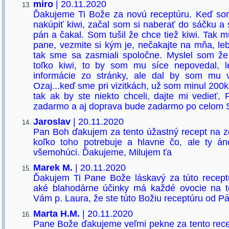
miro
| 20.11.2020
Ďakujeme Ti Bože za novú receptúru. Keď so
nakúpiť kiwi, začal som si naberať do sáčku a 
pán a čakal. Som tušil že chce tiež kiwi. Tak 
pane, vezmite si kým je, nečakajte na mňa, le
tak sme sa zasmiali spoločne. Myslel som že
toľko kiwi, to by som mu síce nepovedal, 
informácie zo stránky, ale dal by som mu v
Ozaj...keď sme pri vizitkách, už som minul 200ks
tak ak by ste niekto chceli, dajte mi vedieť,
zadarmo a aj doprava bude zadarmo po celom 
Jaroslav
| 20.11.2020
Pan Boh ďakujem za tento úžastný recept na zdr
koľko toho potrebuje a hlavne čo, ale ty án
všemohúci. Ďakujeme, Milujem ťa
Marek M.
| 20.11.2020
Ďakujem Ti Pane Bože láskavý za túto receptú
aké blahodárne účinky má každé ovocie na t
Vám p. Laura, že ste túto Božiu receptúru od Pá
Marta H.M.
| 20.11.2020
Pane Bože ďakujeme veľmi pekne za tento rec