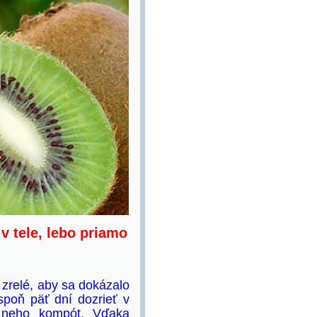
v tele, lebo priamo
 zrelé, aby sa dokázalo
poň päť dní dozrieť v
z neho kompót. Vďaka