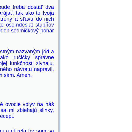
bude treba dostať dva
rájať, tak ako to tvoja
tróny a šťavu do nich
te osemdesiat stupňov
jeden sedmičkový pohár
lastným nazvaným jód a
ako ručičky správne
ej funkčnosti zlyhajú,
ného návratu napravil.
oh sám. Amen.
é ovocie vplyv na náš
sa mi zbiehajú slinky.
recept.
ru,a chcela by som sa