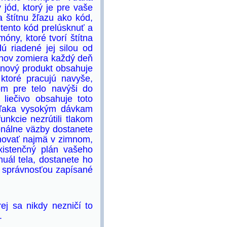
y jód, ktorý je pre vaše
a štítnu žľazu ako kód,
 tento kód prelúsknuť a
óny, ktoré tvorí štítna
 riadené jej silou od
ónov zomiera každý deň
inový produkt obsahuje
 ktoré pracujú navyše,
om pre telo navýši do
 liečivo obsahuje toto
 vďaka vysokým dávkam
nkcie nezrútili tlakom
onálne väzby dostanete
umovať najmä v zimnom,
xistenčný plán vašeho
nuál tela, dostanete ho
o správnosťou zapísané
ej sa nikdy nezničí to
.