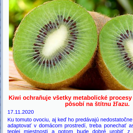
U
Kiwi ochraňuje všetky metabolické procesy 
pôsobí na štítnu žľazu.
17.11.2020
Ku tomuto ovociu, aj keď ho predávajú nedostatočne
adaptovať v domácom prostredí, treba ponechať as
teplej miestnosti a potom bude dobré urobiť 