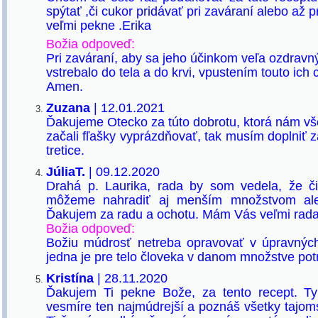
spýtať ,či cukor pridávať pri zaváraní alebo až
veľmi pekne .Erika
Božia odpoveď:
Pri zaváraní, aby sa jeho účinkom veľa ozdravný
vstrebalo do tela a do krvi, vpustením touto ich
Amen.
Zuzana
| 12.01.2021
Ďakujeme Otecko za túto dobrotu, ktorá nám vš
začali fľašky vyprázdňovať, tak musím doplniť 
tretice.
JúliaT.
| 09.12.2020
Drahá p. Laurika, rada by som vedela, že č
môžeme nahradiť aj menším množstvom ale
Ďakujem za radu a ochotu. Mám Vás veľmi rada
Božia odpoveď:
Božiu múdrosť netreba opravovať v úpravnýc
jedna je pre telo človeka v danom množstve po
Kristína
| 28.11.2020
Ďakujem Ti pekne Bože, za tento recept. T
vesmíre ten najmúdrejší a poznáš všetky tajoms