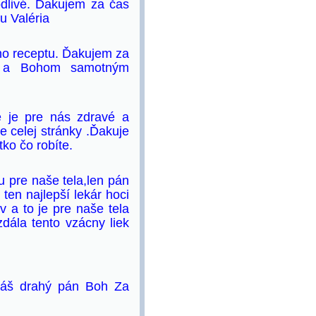
odlivé. Ďakujem za čas
u Valéria
ho receptu. Ďakujem za
né a Bohom samotným
é je pre nás zdravé a
 celej stránky .Ďakuje
ko čo robíte.
 pre naše tela,len pán
ten najlepší lekár hoci
v a to je pre naše tela
dála tento vzácny liek
náš drahý pán Boh Za