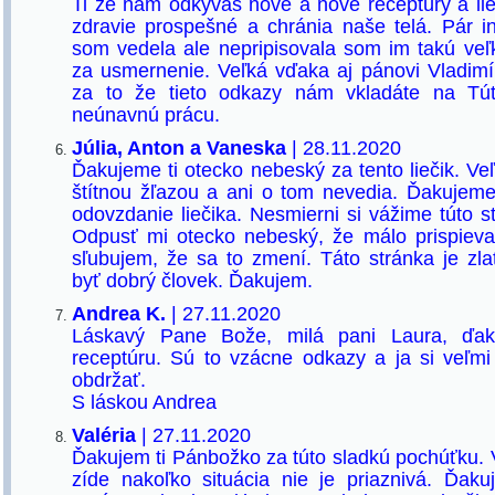
Ti že nám odkývaš nové a nové receptúry a lie
zdravie prospešné a chránia naše telá. Pár 
som vedela ale nepripisovala som im takú veľ
za usmernenie. Veľká vďaka aj pánovi Vladim
za to že tieto odkazy nám vkladáte na Tú
neúnavnú prácu.
Júlia, Anton a Vaneska
| 28.11.2020
Ďakujeme ti otecko nebeský za tento liečik. Ve
štítnou žľazou a ani o tom nevedia. Ďakujem
odovzdanie liečika. Nesmierni si vážime túto s
Odpusť mi otecko nebeský, že málo prispieva
sľubujem, že sa to zmení. Táto stránka je z
byť dobrý človek. Ďakujem.
Andrea K.
| 27.11.2020
Láskavý Pane Bože, milá pani Laura, ďak
receptúru. Sú to vzácne odkazy a ja si veľm
obdržať.
S láskou Andrea
Valéria
| 27.11.2020
Ďakujem ti Pánbožko za túto sladkú pochúťku.
zíde nakoľko situácia nie je priaznivá. Ďak