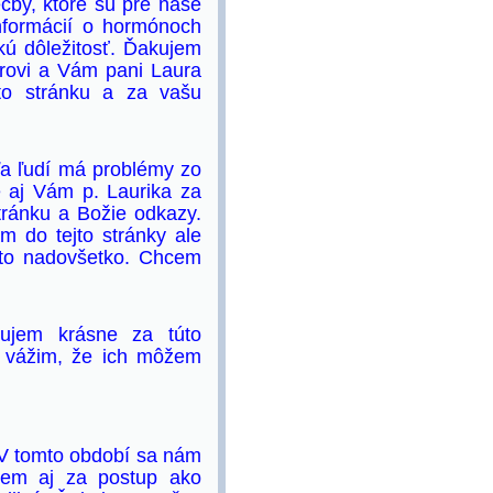
čby, ktoré sú pre naše
informácií o hormónoch
kú dôležitosť. Ďakujem
írovi a Vám pani Laura
to stránku a za vašu
ľa ľudí má problémy zo
e aj Vám p. Laurika za
tránku a Božie odkazy.
m do tejto stránky ale
lato nadovšetko. Chcem
ujem krásne za túto
i vážim, že ich môžem
 V tomto období sa nám
ujem aj za postup ako