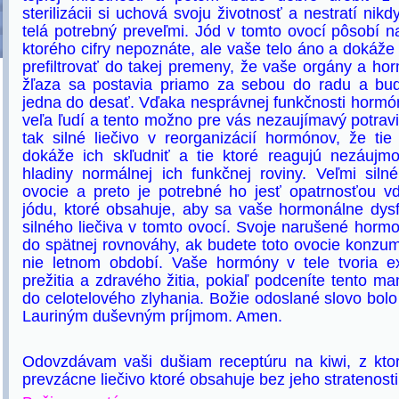
sterilizácii si uchová svoju životnosť a nestratí nikd
telá potrebný preveľmi. Jód v tomto ovocí pôsobí n
ktorého cifry nepoznáte, ale vaše telo áno a dokáže
prefiltrovať do takej premeny, že vaše orgány a horm
žľaza sa postavia priamo za sebou do radu a budú
jedna do desať. Vďaka nesprávnej funkčnosti horm
veľa ľudí a tento možno pre vás nezaujímavý potrav
tak silné liečivo v reorganizácií hormónov, že tie
dokáže ich skľudniť a tie ktoré reagujú nezáujm
hladiny normálnej ich funkčnej roviny. Veľmi silné
ovocie a preto je potrebné ho jesť opatrnosťou
jódu, ktoré obsahuje, aby sa vaše hormonálne dysfu
silného liečiva v tomto ovocí. Svoje narušené horm
do spätnej rovnováhy, ak budete toto ovocie konz
nie letnom období. Vaše hormóny v tele tvoria e
prežitia a zdravého žitia, pokiaľ podceníte tento ma
do celotelového zlyhania. Božie odoslané slovo bol
Lauriným duševným príjmom. Amen.
Odovzdávam vaši dušiam receptúru na kiwi, z ktor
prevzácne liečivo ktoré obsahuje bez jeho stratenosti