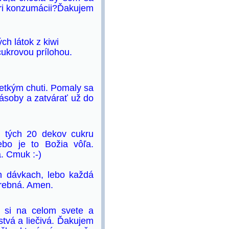
 pri konzumácii?Ďakujem
ch látok z kiwi
 cukrovou prílohou.
etkým chuti. Pomaly sa
zásoby a zatvárať už do
i tých 20 dekov cukru
bo je to Božia vôľa.
. Cmuk :-)
h dávkach, lebo každá
trebná. Amen.
y si na celom svete a
tvá a liečivá. Ďakujem