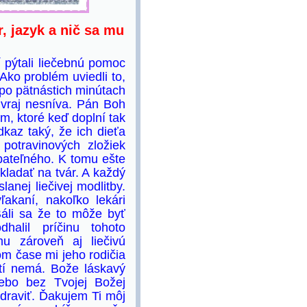
, jazyk a nič sa mu
 pýtali liečebnú pomoc
ko problém uviedli to,
 po pätnástich minútach
č vraj nesníva. Pán Boh
m, ktoré keď doplní tak
dkaz taký, že ich dieťa
otravinových zložiek
bateľného. K tomu ešte
ikladať na tvár. A každý
anej liečivej modlitby.
ľakaní, nakoľko lekári
 Báli sa že to môže byť
halil príčinu tohoto
mu zároveň aj liečivú
om čase mi jeho rodičia
atí nemá. Bože láskavý
ebo bez Tvojej Božej
draviť. Ďakujem Ti môj