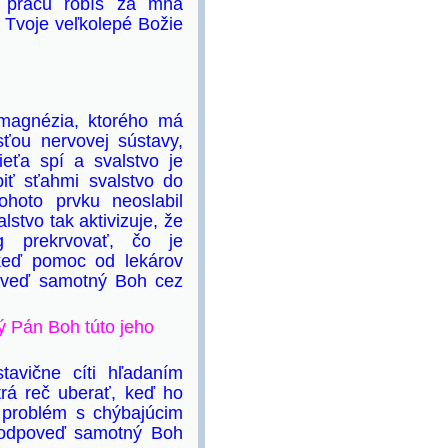
ú prácu robíš za mňa
 Tvoje veľkolepé Božie
 magnézia, ktorého má
sťou nervovej sústavy,
ieťa spí a svalstvo je
biť sťahmi svalstvo do
hoto prvku neoslabil
stvo tak aktivizuje, že
 prekrvovať, čo je
 keď pomoc od lekárov
poveď samotný Boh cez
ý Pán Boh túto jeho
tavične cíti hľadaním
rá reč uberať, keď ho
o problém s chýbajúcim
l odpoveď samotný Boh