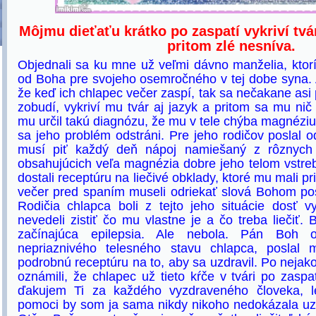
Môjmu dieťaťu krátko po zaspatí vykriví tvár
pritom zlé nesníva.
Objednali sa ku mne už veľmi dávno manželia, ktorí
od Boha pre svojeho osemročného v tej dobe syna. A
že keď ich chlapec večer zaspí, tak sa nečakane asi
zobudí, vykriví mu tvár aj jazyk a pritom sa mu ni
mu určil takú diagnózu, že mu v tele chýba magnéziu
sa jeho problém odstráni. Pre jeho rodičov poslal o
musí piť každý deň nápoj namiešaný z rôznych p
obsahujúcich veľa magnézia dobre jeho telom vstre
dostali receptúru na liečivé obklady, ktoré mu mali pr
večer pred spaním museli odriekať slová Bohom posl
Rodičia chlapca boli z tejto jeho situácie dosť vy
nevedeli zistiť čo mu vlastne je a čo treba liečiť.
začínajúca epilepsia. Ale nebola. Pán Boh od
nepriaznivého telesného stavu chlapca, poslal 
podrobnú receptúru na to, aby sa uzdravil. Po nejak
oznámili, že chlapec už tieto kŕče v tvári po zasp
ďakujem Ti za každého vyzdraveného človeka, l
pomoci by som ja sama nikdy nikoho nedokázala uz