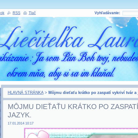
nok
RSS
Tlač
Vyhľadávanie:
HLAVNÁ STRÁNKA
>
Môjmu dieťaťu krátko po zaspatí vykriví tvár a 
MÔJMU DIEŤAŤU KRÁTKO PO ZASPATÍ 
JAZYK.
17.01.2014 10:17