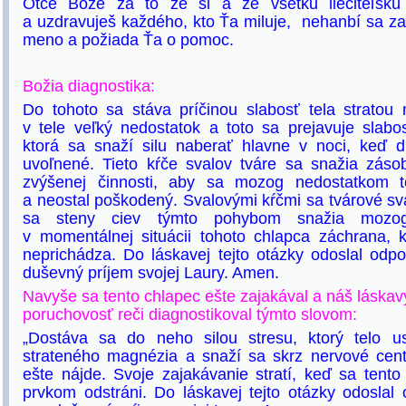
Otče Bože za to že si a že všetku liečiteľsk
a uzdravuješ každého, kto Ťa miluje, nehanbí sa za
meno a požiada Ťa o pomoc.
Božia diagnostika:
Do tohoto sa stáva príčinou slabosť tela stratou
v tele veľký nedostatok a toto sa prejavuje slabo
ktorá sa snaží silu naberať hlavne v noci, keď d
uvoľnené. Tieto kŕče svalov tváre sa snažia záso
zvýšenej činnosti, aby sa mozog nedostatkom to
a neostal poškodený. Svalovými kŕčmi sa tvárové sval
sa steny ciev týmto pohybom snažia mozog
v momentálnej situácii tohoto chlapca záchrana,
neprichádza. Do láskavej tejto otázky odoslal od
duševný príjem svojej Laury. Amen.
Navyše sa tento chlapec ešte zajakával a náš láskav
poruchovosť reči diagnostikoval týmto slovom:
„Dostáva sa do neho silou stresu, ktorý telo us
strateného magnézia a snaží sa skrz nervové cent
ešte nájde. Svoje zajakávanie stratí, keď sa tent
prvkom odstráni. Do láskavej tejto otázky odosla