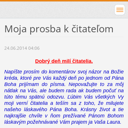
Moja prosba k čitateľom
24.06.2014 04:06
Dobrý deň milí čitatelia.
Napíšte prosím do komentárov svoj názor na Božie
kréda, ktoré pre Vás každý deň po jednom od Pána
Boha prijímam do písma. Nepovažujte to za môj
nátlak na Vás, ale budem rada ak budem počuť na
túto tému spätnú odozvu. Ľúbim Vás všetkých Vy
moji verní čitatelia a teším sa z toho, že milujete
našeho láskavého Pána Boha. Krásny život a tie
najkrajšie chvíle v ňom prežívané Pánom Bohom
láskavým požehnávané Vám prajem ja Vaša Laura.