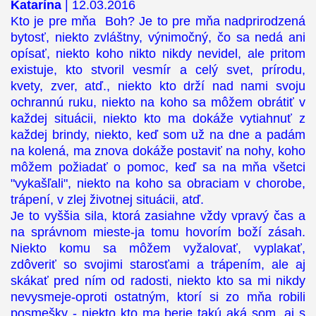
Katarína
| 12.03.2016
Kto je pre mňa Boh? Je to pre mňa nadprirodzená
bytosť, niekto zvláštny, výnimočný, čo sa nedá ani
opísať, niekto koho nikto nikdy nevidel, ale pritom
existuje, kto stvoril vesmír a celý svet, prírodu,
kvety, zver, atď., niekto kto drží nad nami svoju
ochrannú ruku, niekto na koho sa môžem obrátiť v
každej situácii, niekto kto ma dokáže vytiahnuť z
každej brindy, niekto, keď som už na dne a padám
na kolená, ma znova dokáže postaviť na nohy, koho
môžem požiadať o pomoc, keď sa na mňa všetci
"vykašľali", niekto na koho sa obraciam v chorobe,
trápení, v zlej životnej situácii, atď.
Je to vyššia sila, ktorá zasiahne vždy vpravý čas a
na správnom mieste-ja tomu hovorím boží zásah.
Niekto komu sa môžem vyžalovať, vyplakať,
zdôveriť so svojimi starosťami a trápením, ale aj
skákať pred ním od radosti, niekto kto sa mi nikdy
nevysmeje-oproti ostatným, ktorí si zo mňa robili
posmešky - niekto kto ma berie takú aká som, aj s