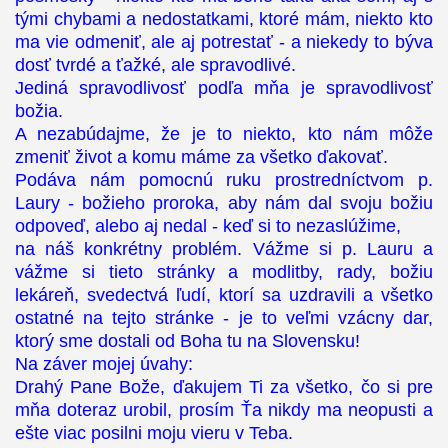
tými chybami a nedostatkami, ktoré mám, niekto kto
ma vie odmeniť, ale aj potrestať - a niekedy to býva
dosť tvrdé a ťažké, ale spravodlivé.
Jediná spravodlivosť podľa mňa je spravodlivosť
božia.
A nezabúdajme, že je to niekto, kto nám môže
zmeniť život a komu máme za všetko ďakovať.
Podáva nám pomocnú ruku prostredníctvom p.
Laury - božieho proroka, aby nám dal svoju božiu
odpoveď, alebo aj nedal - keď si to nezaslúžime,
na náš konkrétny problém. Vážme si p. Lauru a
vážme si tieto stránky a modlitby, rady, božiu
lekáreň, svedectvá ľudí, ktorí sa uzdravili a všetko
ostatné na tejto stránke - je to veľmi vzácny dar,
ktorý sme dostali od Boha tu na Slovensku!
Na záver mojej úvahy:
Drahý Pane Bože, ďakujem Ti za všetko, čo si pre
mňa doteraz urobil, prosím Ťa nikdy ma neopusti a
ešte viac posilni moju vieru v Teba.