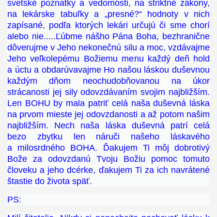
svetské poznatky a vedomosti, na striktné zákony,
na lekárske tabuľky a „presné?“ hodnoty v nich
zapísané, podľa ktorých lekári určujú či sme chorí
alebo nie.....Ľúbme nášho Pána Boha, bezhranične
dôverujme v Jeho nekonečnú silu a moc, vzdávajme
Jeho veľkolepému Božiemu menu každý deň hold
a úctu a obdarúvavajme Ho našou láskou duševnou
každým dňom neochudobňovanou na úkor
strácanosti jej sily odovzdávaním svojim najbližším.
Len BOHU by mala patriť celá naša duševná láska
na prvom mieste jej odovzdanosti a až potom našim
najbližším. Nech naša láska duševná patrí celá
bezo zbytku len náruči našeho láskavého
a milosrdného BOHA. Ďakujem Ti môj dobrotivý
Bože za odovzdanú Tvoju Božiu pomoc tomuto
človeku a jeho dcérke, ďakujem Ti za ich navrátené
štastie do života späť.
PS: