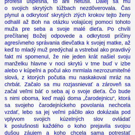
profesii úspešná, to ani netušil. Ďalej sa mu
o svojich skrytých túžbach nezdôverovala. Čas
plynul a odkrytosť skrytých zlých krokov tejto ženy
odhalil až Boh na otázku volajúcej pomoci tohoto
muža pre seba a svoje malé dieťa. Po chvíli
prečítanej Božej odpovede a odkrytosti príčiny
agresívneho správania dievčatka k svojej matke, až
keď to mladý muž predýchal a vstrebal ako pravdivý
fakt mi spomenul, že nie jeden krát našiel svoju
manželku hlavne v noci skrytú v tme buď v izbe
alebo v kúpeľni a počul ako mrmlala nezrozumiteľné
slová, z ktorých počutia mu naskakoval mráz na
chrbát. Začalo sa mu rozjasnievať a zároveň sa
začal veľmi báť o seba aj o svoje dieťa. Čo bude
s nimi oboma, keď majú doma „čarodejnicu“, ktorá
sa svojeho čarodejníckeho povolania nechcela
vzdať, lebo sa jej veľmi páčilo ako dokázala pod
vplyvom svojich kúzelných slov ovládať
k poslušnosti každého o koho prejavila svojou
dušou záujem a koho chcela sama potrestať