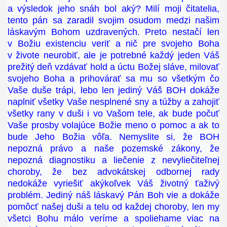
a výsledok jeho snáh bol aký? Milí moji čitatelia,
tento pán sa zaradil svojim osudom medzi našim
láskavým Bohom uzdravených. Preto nestačí len
v Božiu existenciu veriť a nič pre svojeho Boha
v živote neurobiť, ale je potrebné každý jeden Váš
prežitý deň vzdávať hold a úctu Božej sláve, milovať
svojeho Boha a prihovárať sa mu so všetkým čo
Vaše duše trápi, lebo len jediný Váš BOH dokáže
naplniť všetky Vaše nesplnené sny a túžby a zahojiť
všetky rany v duši i vo Vašom tele, ak bude počuť
Vaše prosby volajúce Božie meno o pomoc a ak to
bude Jeho Božia vôľa. Nemyslite si, že BOH
nepozná právo a naše pozemské zákony, že
nepozná diagnostiku a liečenie z nevyliečiteľnej
choroby, že bez advokátskej odbornej rady
nedokáže vyriešiť akýkoľvek Váš životný ťaživý
problém. Jediný náš láskavý Pán Boh vie a dokáže
pomôcť našej duši a telu od každej choroby, len my
všetci Bohu málo veríme a spoliehame viac na