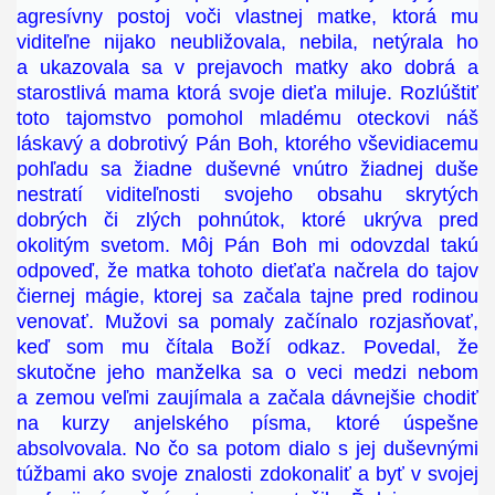
agresívny postoj voči vlastnej matke, ktorá mu
viditeľne nijako neubližovala, nebila, netýrala ho
a ukazovala sa v prejavoch matky ako dobrá a
starostlivá mama ktorá svoje dieťa miluje. Rozlúštiť
toto tajomstvo pomohol mladému oteckovi náš
láskavý a dobrotivý Pán Boh, ktorého vševidiacemu
pohľadu sa žiadne duševné vnútro žiadnej duše
nestratí viditeľnosti svojeho obsahu skrytých
dobrých či zlých pohnútok, ktoré ukrýva pred
okolitým svetom. Môj Pán Boh mi odovzdal takú
odpoveď, že matka tohoto dieťaťa načrela do tajov
čiernej mágie, ktorej sa začala tajne pred rodinou
venovať. Mužovi sa pomaly začínalo rozjasňovať,
keď som mu čítala Boží odkaz. Povedal, že
skutočne jeho manželka sa o veci medzi nebom
a zemou veľmi zaujímala a začala dávnejšie chodiť
na kurzy anjelského písma, ktoré úspešne
absolvovala. No čo sa potom dialo s jej duševnými
túžbami ako svoje znalosti zdokonaliť a byť v svojej