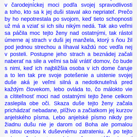
v čarodejníckej moci podľa svojej spravodlivosti
a toho, kto sa k jej duši staval ako nepriateľ. Prečo
by ho nepotrestala po svojom, keď tieto schopnosti
už má a vziať si ich silu nikým nedá. Tak ako veľmi
sa páčila moc tejto ženy nad ostatnými, tak rástol
úmerne aj strach v duši jej manžela, ktorý s ňou žil
pod jednou strechou a líhaval každú noc vedľa nej
v posteli. Postupne jeho strach a beznádej začali
naberať na sile a veľmi sa bál vrátiť domov, čo bude
s nimi, keď ich najbližšia osoba v ich dome čaruje
a to len tak pre svoje potešenie a uistenie svojej
duše aká je veľmi silná a nedotknuteľná pred
každým človekom, lebo ovláda to, čo málokto vie
a cítiteľnosť moci nad ostatnými tejto žene celkom
zaslepila obe oči. Skaza duše tejto ženy začala
prichádzať nebadane, plíživo a začiatkom jej kurzov
anjelského písma. Lebo anjelské písmo nikdy pre
žiadnu dušu nie je darom od Boha ale pomalou
a istou cestou k duševnému zatrateniu. A po tejto