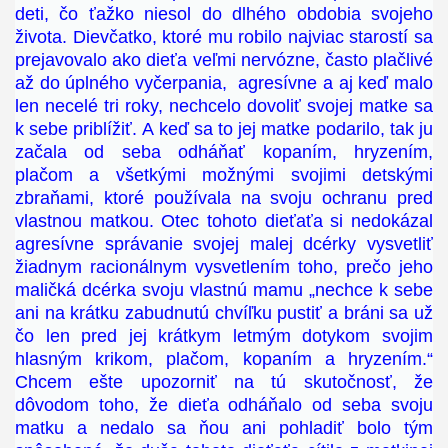
deti, čo ťažko niesol do dlhého obdobia svojeho
života. Dievčatko, ktoré mu robilo najviac starostí sa
prejavovalo ako dieťa veľmi nervózne, často plačlivé
až do úplného vyčerpania, agresívne a aj keď malo
len necelé tri roky, nechcelo dovoliť svojej matke sa
k sebe priblížiť. A keď sa to jej matke podarilo, tak ju
začala od seba odháňať kopaním, hryzením,
plačom a všetkými možnými svojimi detskými
zbraňami, ktoré používala na svoju ochranu pred
vlastnou matkou. Otec tohoto dieťaťa si nedokázal
agresívne správanie svojej malej dcérky vysvetliť
žiadnym racionálnym vysvetlením toho, prečo jeho
maličká dcérka svoju vlastnú mamu „nechce k sebe
ani na krátku zabudnutú chvíľku pustiť a bráni sa už
čo len pred jej krátkym letmým dotykom svojim
hlasným krikom, plačom, kopaním a hryzením.“
Chcem ešte upozorniť na tú skutočnosť, že
dôvodom toho, že dieťa odháňalo od seba svoju
matku a nedalo sa ňou ani pohladiť bolo tým