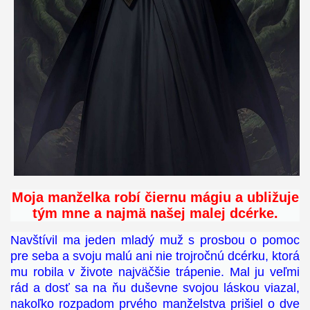
Moja manželka robí čiernu mágiu a ubližuje
tým mne a najmä našej malej dcérke.
Navštívil ma jeden mladý muž s prosbou o pomoc
pre seba a svoju malú ani nie trojročnú dcérku, ktorá
mu robila v živote najväčšie trápenie. Mal ju veľmi
rád a dosť sa na ňu duševne svojou láskou viazal,
nakoľko rozpadom prvého manželstva prišiel o dve