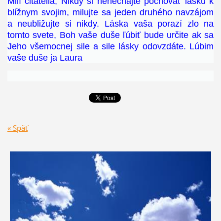
Milí čitatelia, Nikdy si nenechajte pochovať lásku k
blížnym svojim, milujte sa jeden druhého navzájom
a neubližujte si nikdy. Láska vaša porazí zlo na
tomto svete, Boh vaše duše ľúbiť bude určite ak sa
Jeho všemocnej sile a sile lásky odovzdáte. Lúbim
vaše duše ja Laura
« Späť