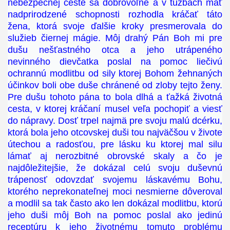
nebezpečnej ceste sa dobrovoľne a v túžbach mať
nadprirodzené schopnosti rozhodla kráčať táto
žena, ktorá svoje ďalšie kroky presmerovala do
služieb čiernej mágie. Môj drahý Pán Boh mi pre
dušu nešťastného otca a jeho utrápeného
nevinného dievčatka poslal na pomoc liečivú
ochrannú modlitbu od sily ktorej Bohom žehnaných
účinkov boli obe duše chránené od zloby tejto ženy.
Pre dušu tohoto pána to bola dlhá a ťažká životná
cesta, v ktorej kráčaní musel veľa pochopiť a viesť
do nápravy. Dosť trpel najmä pre svoju malú dcérku,
ktorá bola jeho otcovskej duši tou najväčšou v živote
útechou a radosťou, pre lásku ku ktorej mal silu
lámať aj nerozbitné obrovské skaly a čo je
najdôležitejšie, že dokázal celú svoju duševnú
trápenosť odovzdať svojemu láskavému Bohu,
ktorého neprekonateľnej moci nesmierne dôveroval
a modlil sa tak často ako len dokázal modlitbu, ktorú
jeho duši môj Boh na pomoc poslal ako jedinú
receptúru k jeho životnému tomuto problému