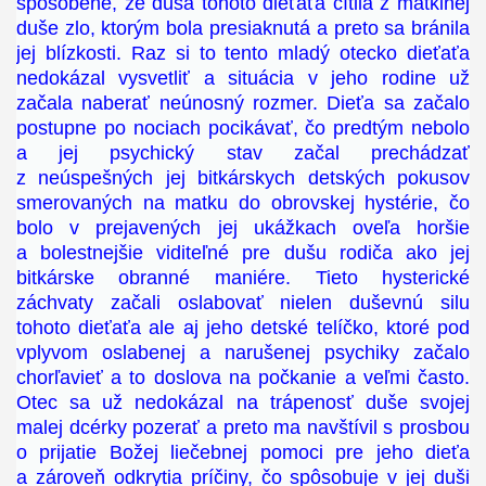
spôsobené, že duša tohoto dieťaťa cítila z matkinej
duše zlo, ktorým bola presiaknutá a preto sa bránila
jej blízkosti. Raz si to tento mladý otecko dieťaťa
nedokázal vysvetliť a situácia v jeho rodine už
začala naberať neúnosný rozmer. Dieťa sa začalo
postupne po nociach pocikávať, čo predtým nebolo
a jej psychický stav začal prechádzať
z neúspešných jej bitkárskych detských pokusov
smerovaných na matku do obrovskej hystérie, čo
bolo v prejavených jej ukážkach oveľa horšie
a bolestnejšie viditeľné pre dušu rodiča ako jej
bitkárske obranné maniére. Tieto hysterické
záchvaty začali oslabovať nielen duševnú silu
tohoto dieťaťa ale aj jeho detské telíčko, ktoré pod
vplyvom oslabenej a narušenej psychiky začalo
chorľavieť a to doslova na počkanie a veľmi často.
Otec sa už nedokázal na trápenosť duše svojej
malej dcérky pozerať a preto ma navštívil s prosbou
o prijatie Božej liečebnej pomoci pre jeho dieťa
a zároveň odkrytia príčiny, čo spôsobuje v jej duši