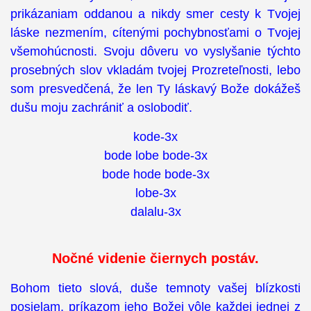
prikázaniam oddanou a nikdy smer cesty k Tvojej
láske nezmením, cítenými pochybnosťami o Tvojej
všemohúcnosti. Svoju dôveru vo vyslyšanie týchto
prosebných slov vkladám tvojej Prozreteľnosti, lebo
som presvedčená, že len Ty láskavý Bože dokážeš
dušu moju zachrániť a oslobodiť.
kode-3x
bode lobe bode-3x
bode hode bode-3x
lobe-3x
dalalu-3x
Nočné videnie čiernych postáv.
Bohom tieto slová, duše temnoty vašej blízkosti
posielam, príkazom jeho Božej vôle každej jednej z