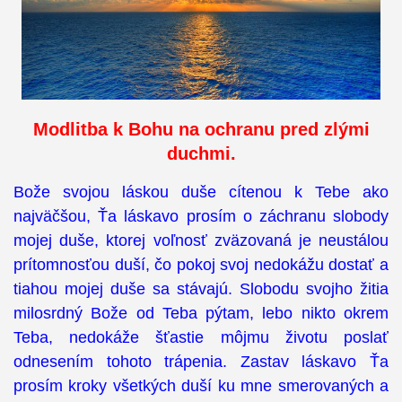
Modlitba k Bohu na ochranu pred zlými
duchmi.
Bože svojou láskou duše cítenou k Tebe ako
najväčšou, Ťa láskavo prosím o záchranu slobody
mojej duše, ktorej voľnosť zväzovaná je neustálou
prítomnosťou duší, čo pokoj svoj nedokážu dostať a
tiahou mojej duše sa stávajú. Slobodu svojho žitia
milosrdný Bože od Teba pýtam, lebo nikto okrem
Teba, nedokáže šťastie môjmu životu poslať
odnesením tohoto trápenia. Zastav láskavo Ťa
prosím kroky všetkých duší ku mne smerovaných a