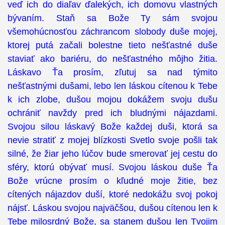
veď ich do diaľav ďalekých, ich domovu vlastných
bývaním. Staň sa Bože Ty sám svojou
všemohúcnosťou záchrancom slobody duše mojej,
ktorej putá začali bolestne tieto nešťastné duše
staviať ako bariéru, do nešťastného môjho žitia.
Láskavo Ťa prosím, zľutuj sa nad týmito
nešťastnými dušami, lebo len láskou cítenou k Tebe
k ich zlobe, dušou mojou dokážem svoju dušu
ochrániť navždy pred ich bludnými nájazdami.
Svojou silou láskavý Bože každej duši, ktorá sa
nevie stratiť z mojej blízkosti Svetlo svoje pošli tak
silné, že žiar jeho lúčov bude smerovať jej cestu do
sféry, ktorú obývať musí. Svojou láskou duše Ťa
Bože vrúcne prosím o kľudné moje žitie, bez
cítených nájazdov duší, ktoré nedokážu svoj pokoj
nájsť. Láskou svojou najväčšou, dušou cítenou len k
Tebe milosrdný Bože, sa stanem dušou len Tvojim