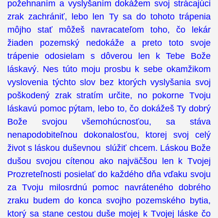
požehnaním a vyslyšaním dokážem svoj strácajúci
zrak zachrániť, lebo len Ty sa do tohoto trápenia
môjho stať môžeš navracateľom toho, čo lekár
žiaden pozemský nedokáže a preto toto svoje
trápenie odosielam s dôverou len k Tebe Bože
láskavý. Nes túto moju prosbu k sebe okamžikom
vyslovenia týchto slov bez ktorých vyslyšania svoj
poškodený zrak stratím určite, no pokorne Tvoju
láskavú pomoc pýtam, lebo to, čo dokážeš Ty dobrý
Bože svojou všemohúcnosťou, sa stáva
nenapodobiteľnou dokonalosťou, ktorej svoj celý
život s láskou duševnou slúžiť chcem. Láskou Bože
dušou svojou cítenou ako najväčšou len k Tvojej
Prozreteľnosti posielať do každého dňa vďaku svoju
za Tvoju milosrdnú pomoc navráteného dobrého
zraku budem do konca svojho pozemského bytia,
ktorý sa stane cestou duše mojej k Tvojej láske čo