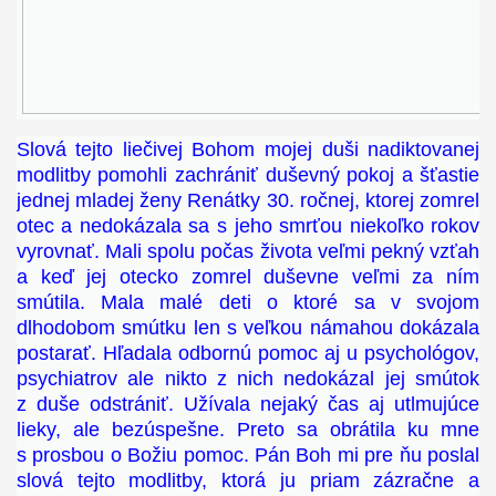
Slová tejto liečivej Bohom mojej duši nadiktovanej
modlitby pomohli zachrániť duševný pokoj a šťastie
jednej mladej ženy Renátky 30. ročnej, ktorej zomrel
otec a nedokázala sa s jeho smrťou niekoľko rokov
vyrovnať. Mali spolu počas života veľmi pekný vzťah
a keď jej otecko zomrel duševne veľmi za ním
smútila. Mala malé deti o ktoré sa v svojom
dlhodobom smútku len s veľkou námahou dokázala
postarať. Hľadala odbornú pomoc aj u psychológov,
psychiatrov ale nikto z nich nedokázal jej smútok
z duše odstrániť. Užívala nejaký čas aj utlmujúce
lieky, ale bezúspešne. Preto sa obrátila ku mne
s prosbou o Božiu pomoc. Pán Boh mi pre ňu poslal
slová tejto modlitby, ktorá ju priam zázračne a