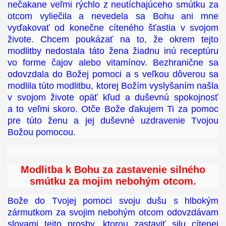
nečakane veľmi rýchlo z neutíchajúceho smútku za
otcom vyliečila a nevedela sa Bohu ani mne
vyďakovať od konečne cíteného šťastia v svojom
živote. Chcem poukázať na to, že okrem tejto
modlitby nedostala táto žena žiadnu inú receptúru
vo forme čajov alebo vitamínov. Bezhranične sa
odovzdala do Božej pomoci a s veľkou dôverou sa
modlila túto modlitbu, ktorej Božím vyslyšaním našla
v svojom živote opäť kľud a duševnú spokojnosť
a to veľmi skoro. Otče Bože ďakujem Ti za pomoc
pre túto ženu a jej duševné uzdravenie Tvojou
Božou pomocou.
Modlitba k Bohu za zastavenie silného
smútku za mojim nebohým otcom.
Bože do Tvojej pomoci svoju dušu s hlbokým
zármutkom za svojim nebohým otcom odovzdávam
slovami tejto prosby, ktorou zastaviť silu cítenej