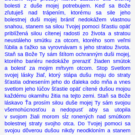
bolesti z duše mojej potrebujem. Keď sa Bože
zľutuješ nad trápením, ktorému sa sile jeho
bolestnej duši mojej brániť nedokážem vlastnou
snahou, stanem sa silou Tvojej pomoci šťastiu opäť
priblížená silou cítenej radosti zo života a stratou
neustáleho smútku za otcom, ktorého som veľmi
ľúbila a ťažko sa vyrovnávam s jeho stratou života.
Staň sa Bože Ty sám štítom ochranným duši mojej,
ktorého bariéru nedokáže preraziť žiaden smútok
a bolesť za mojim mŕtvym otcom. Stop Svetlom
svojej lásky žiaľ, ktorý stápa dušu moju do straty
šťastia odnesením jeho do ďaleka odo mňa a vnes
svetlom jeho lúčov šťastie opäť cítené dušou mojou
každému okamihu žitia na tejto zemi. Staň sa Bože
láskavo Ťa prosím silou duše mojej Ty sám svojou
všemohúcnosťou a nedopusť aby sa utopila
v svojom žiali morom sĺz ronených nad smútkom
bolestnej straty svojho otca. Do Tvojej pomoci sa
svojou dôverou dušou nikdy neodkloním a stanem