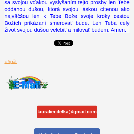
sa svojou vďakou vyslyšaním tejto prosby len Tebe
oddanou dušou, ktorá svojou láskou cítenou ako
najväčšou len k Tebe Bože svoje kroky cestou
Božích prikázaní smerovať bude. Len Teba celý
život svojou dušou velebiť a milovať budem. Amen.
« Späť
lauraliecitelka@gmail.com