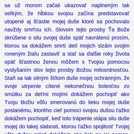
sa už morom začali ukazovať naplneným tak
veľkým, že hĺbkou svojou začína predstavovať
utopené aj šťastie mojej duše ktoré sa pochovalo
navždy smrťou ich. Slovom tejto prosby Ťa Bože
skrúšene o silu svojej duše späť navrátenú prosím,
ktorou sa dokážem smrti detí mojich slzám svojim
roneným žiaľu zastaviť a stať sa ďalšie roky života
opäť šťastnou ženou môžem s Tvojou pomocou
vyslyšaním slov tejto prosby Božou milosrdnosťou.
Staň sa tak silným štítom duše mojej ochranným, že
svoje utrpenie cítené nekonečnou bolesťou zo
smútku za deťmi mojimi dokážem pochopiť ako
Tvoju Božiu vôľu smerovanú do lieku mojej duše
poslanému, ktorého cieľ pomoci svojou dušou ťažko
dokážem pochopiť, keď toto trápenie stápa silu duše
mojej do takej slabosti, ktorou ťažko spojitosť Tvojej