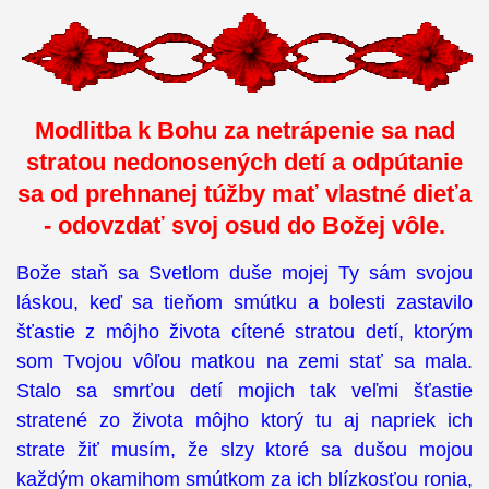
Modlitba k Bohu za netrápenie sa nad
stratou nedonosených detí a odpútanie
sa od prehnanej túžby mať vlastné dieťa
- odovzdať svoj osud do Božej vôle.
Bože staň sa Svetlom duše mojej Ty sám svojou
láskou, keď sa tieňom smútku a bolesti zastavilo
šťastie z môjho života cítené stratou detí, ktorým
som Tvojou vôľou matkou na zemi stať sa mala.
Stalo sa smrťou detí mojich tak veľmi šťastie
stratené zo života môjho ktorý tu aj napriek ich
strate žiť musím, že slzy ktoré sa dušou mojou
každým okamihom smútkom za ich blízkosťou ronia,