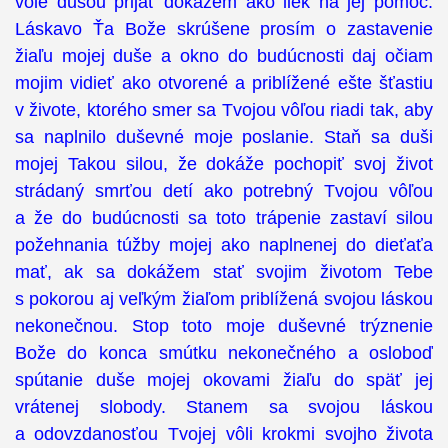
vôle dušou prijať dokážem ako liek na jej pomoc.
Láskavo Ťa Bože skrúšene prosím o zastavenie
žiaľu mojej duše a okno do budúcnosti daj očiam
mojim vidieť ako otvorené a priblížené ešte šťastiu
v živote, ktorého smer sa Tvojou vôľou riadi tak, aby
sa naplnilo duševné moje poslanie. Staň sa duši
mojej Takou silou, že dokáže pochopiť svoj život
strádaný smrťou detí ako potrebný Tvojou vôľou
a že do budúcnosti sa toto trápenie zastaví silou
požehnania túžby mojej ako naplnenej do dieťaťa
mať, ak sa dokážem stať svojim životom Tebe
s pokorou aj veľkým žiaľom priblížená svojou láskou
nekonečnou. Stop toto moje duševné trýznenie
Bože do konca smútku nekonečného a osloboď
spútanie duše mojej okovami žiaľu do späť jej
vrátenej slobody. Stanem sa svojou láskou
a odovzdanosťou Tvojej vôli krokmi svojho života