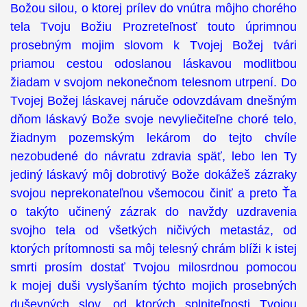
Božou silou, o ktorej prílev do vnútra môjho chorého
tela Tvoju Božiu Prozreteľnosť touto úprimnou
prosebným mojim slovom k Tvojej Božej tvári
priamou cestou odoslanou láskavou modlitbou
žiadam v svojom nekonečnom telesnom utrpení. Do
Tvojej Božej láskavej náruče odovzdávam dnešným
dňom láskavý Bože svoje nevyliečiteľne choré telo,
žiadnym pozemským lekárom do tejto chvíle
nezobudené do návratu zdravia späť, lebo len Ty
jediný láskavý môj dobrotivý Bože dokážeš zázraky
svojou neprekonateľnou všemocou činiť a preto Ťa
o takýto učinený zázrak do navždy uzdravenia
svojho tela od všetkých ničivých metastáz, od
ktorých prítomnosti sa môj telesný chrám blíži k istej
smrti prosím dostať Tvojou milosrdnou pomocou
k mojej duši vyslyšaním týchto mojich prosebných
duševných slov, od ktorých splniteľnosti Tvojou