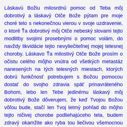
Láskavú Božiu milosrdnú pomoc od Teba môj
dobrotivý a láskavý Otče Bože pýtam pre moje
choré telo s nekonečnou vierou v svoje uzdravenie,
o ktoré Ťa dobrotivý môj Otče nebeský slovami tejto
modlitby svojimi prosebnými o pomoc volám, do
navždy likvidácie tejto nevyliečiteľnej mojej telesnej
choroby. Láskavo Ťa milostivý Otče Bože prosím o
očistu celého môjho vnútra od všetkých metastáz
nanesených na tých telesných miestach, ktorých
dobrú funkčnosť potrebujem s Božou pomocou
dostať do svojho zdravia späť prinavráteného
Bohom, lebo len Tebe jedinému láskavý môj
dobrotivý Bože dôverujem, že keď Tvojou Božou
vôľou bude, stačí len Tvoj letmý pohľad do môjho
tejto ničivej chorobe podliehajúceho tela, budem
zdravý okamžite ako ryba tou liečivou všemocnou