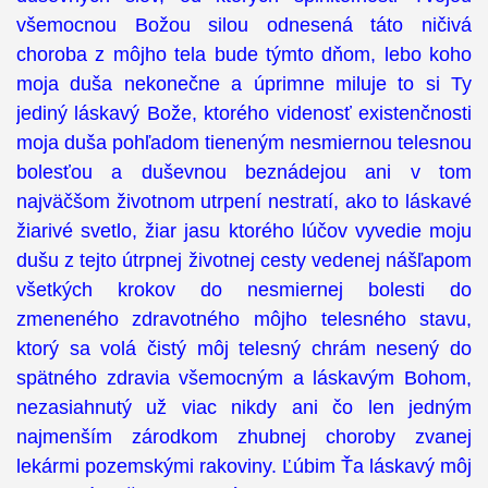
všemocnou Božou silou odnesená táto ničivá
choroba z môjho tela bude týmto dňom, lebo koho
moja duša nekonečne a úprimne miluje to si Ty
jediný láskavý Bože, ktorého videnosť existenčnosti
moja duša pohľadom tieneným nesmiernou telesnou
bolesťou a duševnou beznádejou ani v tom
najväčšom životnom utrpení nestratí, ako to láskavé
žiarivé svetlo, žiar jasu ktorého lúčov vyvedie moju
dušu z tejto útrpnej životnej cesty vedenej nášľapom
všetkých krokov do nesmiernej bolesti do
zmeneného zdravotného môjho telesného stavu,
ktorý sa volá čistý môj telesný chrám nesený do
spätného zdravia všemocným a láskavým Bohom,
nezasiahnutý už viac nikdy ani čo len jedným
najmenším zárodkom zhubnej choroby zvanej
lekármi pozemskými rakoviny. Ľúbim Ťa láskavý môj