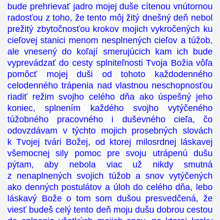
bude prehrievať jadro mojej duše cítenou vnútornou
radosťou z toho, že tento môj žitý dnešný deň nebol
prežitý zbytočnosťou krokov mojich vykročených ku
cieľovej stanici menom nesplnených cieľov a túžob,
ale vnesený do koľají smerujúcich kam ich bude
vyprevádzať do cesty splniteľnosti Tvoja Božia vôľa
pomôcť mojej duši od tohoto každodenného
celodenného trápenia nad vlastnou neschopnosťou
riadiť režim svojho celého dňa ako úspešný jeho
koniec, splnením každého svojho vytýčeného
túžobného pracovného i duševného cieľa, čo
odovzdávam v týchto mojich prosebných slovách
k Tvojej tvári Božej, od ktorej milosrdnej láskavej
všemocnej sily pomoc pre svoju utrápenú dušu
pýtam, aby nebola viac už nikdy smutná
z nenaplnených svojich túžob a snov vytýčených
ako denných postulátov a úloh do celého dňa, lebo
láskavý Bože o tom som dušou presvedčená, že
viesť budeš celý tento deň moju dušu dobrou cestou