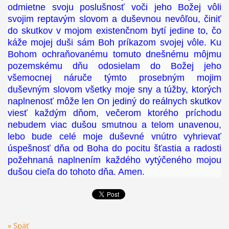
odmietne svoju poslušnosť voči jeho Božej vôli
svojim reptavým slovom a duševnou nevôľou, činiť
do skutkov v mojom existenčnom bytí jedine to, čo
káže mojej duši sám Boh príkazom svojej vôle. Ku
Bohom ochraňovanému tomuto dnešnému môjmu
pozemskému dňu odosielam do Božej jeho
všemocnej náruče týmto prosebným mojim
duševným slovom všetky moje sny a túžby, ktorých
naplnenosť môže len On jediný do reálnych skutkov
viesť každým dňom, večerom ktorého príchodu
nebudem viac dušou smutnou a telom unavenou,
lebo bude celé moje duševné vnútro vyhrievať
úspešnosť dňa od Boha do pocitu šťastia a radosti
požehnaná naplnením každého vytýčeného mojou
dušou cieľa do tohoto dňa. Amen.
« Späť