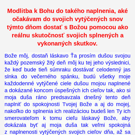
Modlitba k Bohu do takého naplnenia, aké
očakávam do svojich vytýčených snov
týmto dňom dostať s Božou pomocou ako
reálnu skutočnosť svojich splnených a
vykonaných skutkov.
Bože môj, dostaň láskavo Ťa prosím dušou svojou
každý pozemský žitý deň môj ku tej jeho výslednici,
že keď bude tieň súmraku dostávať celodenný jas
slnka do večerného spánku, budú všetky moje
každodenné vytýčené ciele dušou mojou naplnené
a dokázané koncom úspešných ich cieľov tak, ako si
moja duša ráno predsavzala dnešný tento deň
naplniť do spokojnosti Tvojej Bože a aj do mojej,
nakoľko do splnenia ich realizáciou budeš len Ty ich
smerovateľom k tomu cieľu láskavý Bože, aby
dokázala byť aj moja duša tak veľmi spokojná
z naplnenosti vytýčených svojich cieľov dňa, až sa