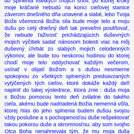
do splnenia všetkých mojich snov, po ktorej kroky
moje kráčané nebudú na konci cieľovej stanice
záverom dnešného dňa unavené a slabé, lebo Tvoja
Bože všemocná Božia sila bude moje telo a moju
dušu po celý dnešný deň tak preveľmi posilňovať,
že nebude ťaživosť prichádzajúcich duševných
mojich výčitiek sadať nánosom bolesti viac na môj
duševný chrbát zo slabých mojich celodenných
výkonov, ale bude tou neskorou hodinou do ktorej
chodí moje telo oddychovať každým večerom,
usínať v objatí Božom a s dušou nesmierne
spokojnou zo všetkých splnených predsavzaných
vytýčených tých cieľov, ktoré dokáže každý deň
naplniť do takej výslednice, ktorá znie : duša moja
s Božou pomocou tento deň zvládne do takého
cieľa, akému bude nadriadená Božia nemenná vôľa,
ktorej hlas do jeho splnenia budem dušou svojou
vždy poslušne a s pochopenosťou duše rešpektovať
takou pokorou duše a skromnosťou, aby som svojho
Otca Boha nenahnevala tým, že mu moja duša