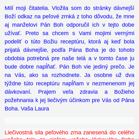
Milí moji čitatelia. Vložila som do stránky dávnejší
Boží odkaz na peľové zrnká z toho dôvodu, že mne
aj manželovi Pán Boh odporučil ich v tejto dobe
užívať. Preto sa chcem s Vami mojimi vernými
podeliť o túto Božiu receptúru, ktorá aj keď bola
prijatá dávnejšie, podľa Pána Boha je do tohoto
obdobia potrebná pre naše telá a v tomto čase ju
bude dobre napĺňať. Pán Boh vie jediný prečo. Je
na Vás, ako sa rozhodnete. Ja osobne už dva
týždne túto receptúru napĺňam v nezmenenom jej
dávkovaní. Prajem veľa zdravia a Božieho
požehnania k jej liečivým účinkom pre Vás od Pána
Boha. Vaša Laura
Liečivostná sila peľového zrna zanesená do celého