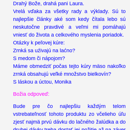
Drahý Bože, drahá pani Laura.
Vrelá vďaka za všetky rady a výklady. Sú to
najlepšie články aké som kedy čítala lebo sú
neskutočne pravdivé a veľmi mi pomáhajú
vniesť do života a celkového myslenia poriadok.
Otázky k peľovej kúre:
Zrnká sa uźivajú na laćno?
S medom či nápojom?
Máme obmedziť počas tejto kúry mäso nakoľko
zrnká obsahujú veľké množstvo bielkovín?
S láskou a úctou, Monika
Božia odpoveď:
Bude pre čo najlepšiu každým telom
vstrebateľnosť tohoto produktu zo včelieho úľu
zjesť najmä prvú dávku do lačného žalúdka a do
druhej dávky treba dostať jej požitie až na záver