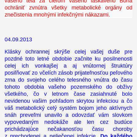
vašeho tela za cieľom vašeho láskavého Boha
ochrániť zvnútra všetky metabolické orgány od
znečistenia mnohými infekčnými nákazami.
04.09.2013
Klásky ochrannej skrýše celej vašej duše pre
pozdné toto letné obdobie začnite ku posilnenosti
celej ich vonkajšej a aj vnútornej štruktúry
posiľňovať zo včelích zásob prijateľnosťou peľového
zrna do svojeho celého telesného vnútra do času
tohoto obdobia vašeho pozemského do obživy
všetkého, čo v letnom čase zasiahnuté bolo
nevidenou vašim pohľadom skrytou infekciou a čo
váš metabolický celý systém bojom jeho aktívnych
snáh preveľmi unavilo a odovzdať vám slovkom
vypovedaným nedokáže ale len cez budúce
prichádzajúce nečakanosťou času choroby
z prechodenej a neliečenej infekcie.
Do každého