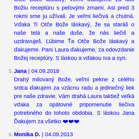
Božiu receptúru s peľovými zrnami. Asi pred 3
rokmi sme ju užívali. Je veľmi liečivá a chutná.
Vďaka Ti Otče Bože láskavý, že sa staráš o
naše telá a naše duše, že nás liečiš a
uzdravuješ. Ľúbime Ťa Otče Bože láskavý a
ďakujeme. Pani Laura ďakujeme, za odovzdanie
Božej receptúry. S láskou a vďakou Iva a syn.
Jana
| 04.09.2018
Drahý milovaný Bože, veľmi pekne z celého
srdca ďakujem za vzácnu radu a jedinečný liek
pre naše zdravie. Vám drahá Laura taktiež veľká
vďaka za opätovné pripomenutie liečiva
potrebného do tohoto obdobia. S láskou Jana
Ďakujem za všetko ❤️❤️❤️
Monika D.
| 04.09.2013