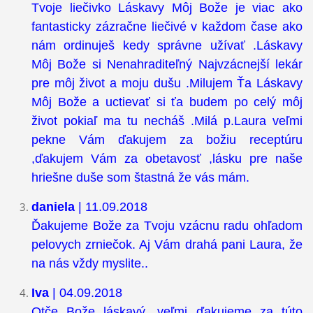
Tvoje liečivko Láskavy Môj Bože je viac ako
fantasticky zázračne liečivé v každom čase ako
nám ordinuješ kedy správne užívať .Láskavy
Môj Bože si Nenahraditeľný Najvzácnejší lekár
pre môj život a moju dušu .Milujem Ťa Láskavy
Môj Bože a uctievať si ťa budem po celý môj
život pokiaľ ma tu necháš .Milá p.Laura veľmi
pekne Vám ďakujem za božiu receptúru
,ďakujem Vám za obetavosť ,lásku pre naše
hriešne duše som štastná že vás mám.
daniela
| 11.09.2018
Ďakujeme Bože za Tvoju vzácnu radu ohľadom
pelovych zrniečok. Aj Vám drahá pani Laura, že
na nás vždy myslite..
Iva
| 04.09.2018
Otče Bože láskavý, veľmi ďakujeme za túto