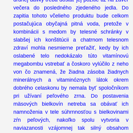
večera do posledného zjedeného jedla. Do
zapitia tohoto včelieho produktu bude celkom
postačujúca obyčajná pitná voda, pretože v
kombinácii s medom by telesné schránky v
slabšej ich konštitúcii a chatrnom telesnom
zdraví mohla nesmierne preťažiť, kedy by ich
oslabené telo nedokázalo túto vitamínovú
megabombu vstrebať a čoskoro vylúčilo z neho
von čo znamená, že žiadna zásoba žiadnych
minerálnych a vitaminóznych látok okrem
dobrého celaskonu by nemala byť spoločníkom
pri užívaní peľového zrna. Do postavenia
mäsových bielkovín netreba sa obávať ich
namnoženia v tele súhrnnosťou s bielkovinami
zŕn peľových, nakoľko spolu vytvoria v
naviazanosti vzájomnej tak silný obsahom