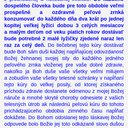
dospelého človeka bude pre toto obdobie veľmi
prospešné a ozdravné peľové zrnká
konzumovať do každého dňa dva krát po jednej
kopitej veľkej lyžici dobou 3 celých mesiacov
a malým deťom od veku piatich rokov dostávať
bude potrebné 2 malé lyžičky zjedené naraz len
raz za celý deň.
Do liečebnej tejto kúry dostávať
bude Boh sám duši každej napĺňajúcej odovzdanosť
Božej žehnanej svojej sily do každého jedného
peľového zrnka vloženej pre vaše dobré zdravie,
nakoľko ja Boh duše vaše všetky veľmi milujem
a zobudím vaše všetky telesné schránky v napĺňaní
tejto kúry do veľkej posily, od ktorej získaného
príchodu zdravie dostanete odmenou z mojej Božej
náruče a mnohé skryté choroby odnesiete z vašich
telesných útrob ak následnú peľovú kúru do tohoto
prichádzajúceho obdobia zimného času napĺňať
dokážete. Do Bohom odoslanej tejto láskavej Božej
odpovede bolo Božie jej toto odkázané slovo dušou