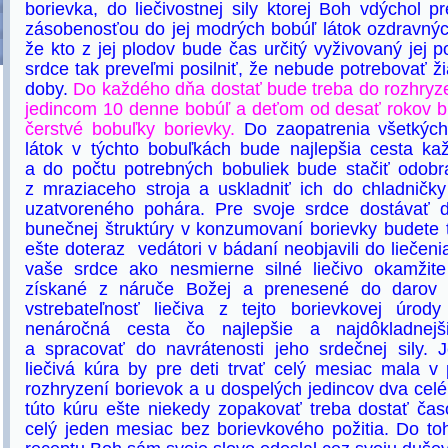
borievka, do liečivostnej sily ktorej Boh vdýchol pr
zásobenosťou do jej modrých bobúľ látok ozdravných
že kto z jej plodov bude čas určitý vyživovaný jej
srdce tak preveľmi posilniť, že nebude potrebovať ž
doby.
Do každého dňa dostať bude treba do rozhry
jedincom 10 denne bobúľ a deťom od desať rokov b
čerstvé bobuľky borievky.
Do zaopatrenia všetkých
látok v týchto bobuľkách bude najlepšia cesta k
a do počtu potrebných bobuliek bude stačiť odobr
z mraziaceho stroja a uskladniť ich do chladničk
uzatvoreného pohára. Pre svoje srdce dostávať d
bunečnej štruktúry v konzumovaní borievky budete ta
ešte doteraz vedátori v bádaní neobjavili do liečen
vaše srdce ako nesmierne silné liečivo okamžite
získané z náruče Božej a prenesené do darov v
vstrebateľnosť liečiva z tejto borievkovej úro
nenáročná cesta čo najlepšie a najdôkladnejšie
a spracovať do navrátenosti jeho srdečnej sily. 
liečivá kúra by pre deti trvať celý mesiac mala 
rozhryzení borievok a u dospelých jedincov dva cel
túto kúru ešte niekedy zopakovať treba dostať čas
celý jeden mesiac bez borievkového požitia. Do to