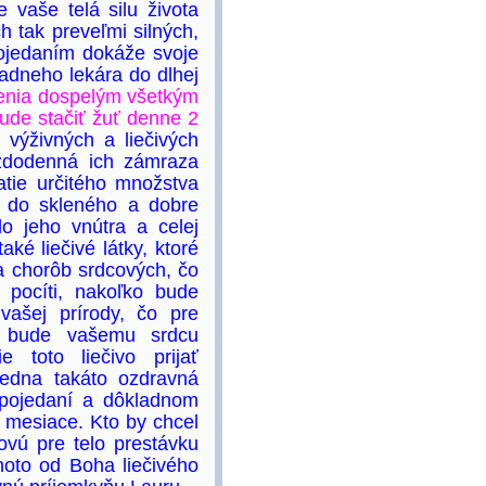
e vaše telá silu života
 tak preveľmi silných,
 pojedaním dokáže svoje
iadneho lekára do dlhej
zenia dospelým všetkým
ude stačiť žuť denne 2
 výživných a liečivých
aždodenná ich zámraza
atie určitého množstva
y do skleného a dobre
o jeho vnútra a celej
ké liečivé látky, ktoré
ia chorôb srdcových, čo
 pocíti, nakoľko bude
ašej prírody, čo pre
dy bude vašemu srdcu
 toto liečivo prijať
Jedna takáto ozdravná
v pojedaní a dôkladnom
é mesiace. Kto by chcel
ovú pre telo prestávku
hoto od Boha liečivého