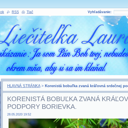
nok
RSS
Tlač
Vyhľadávanie:
HLAVNÁ STRÁNKA
>
Korenistá bobuľka zvaná kráľovná srdečnej po
KORENISTÁ BOBUĽKA ZVANÁ KRÁĽO
PODPORY BORIEVKA.
28.05.2020 19:52