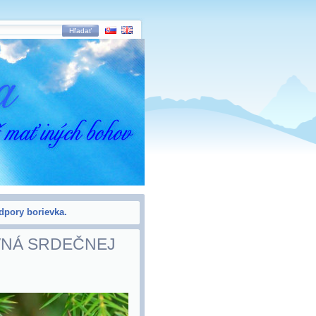
Hľadať
dpory borievka.
VNÁ SRDEČNEJ