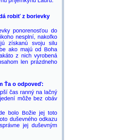
vnú príjemkyňu Lauru.
dá robiť z borievky
evky ponorenosťou do
nikoho nesplní, nakoľko
jú získanú svoju silu
sebe ako majú od Boha
takáto z nich vyrobená
bsahom len prázdneho
ím Ťa o odpoveď:
epší čas ranný na lačný
zjedení môže bez obáv
e bolo Božie jej toto
hoto duševného odkazu
správne jej duševným