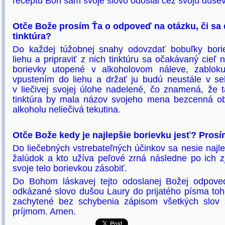
receptu Boh sám svoje slovo odoslal cez svoju duše
Otče Bože prosím Ťa o odpoveď na otázku, či sa 
tinktúra?
Do každej túžobnej snahy odovzdať bobuľky bori
liehu a pripraviť z nich tinktúru sa očakávaný cieľ 
borievky utopené v alkoholovom náleve, zabloku
vpustením do liehu a držať ju budú neustále v 
v liečivej svojej úlohe nadelené, čo znamená, že 
tinktúra by mala názov svojeho mena bezcenná o
alkoholu neliečivá tekutina.
Otče Bože kedy je najlepšie borievku jesť? Pros
Do liečebných vstrebateľných účinkov sa nesie najl
žalúdok a kto užíva peľové zrná následne po ich 
svoje telo borievkou zásobiť.
Do Bohom láskavej tejto odoslanej Božej odpoved
odkázané slovo dušou Laury do prijatého písma to
zachytené bez schybenia zápisom všetkých slov 
príjmom. Amen.