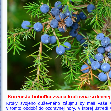
U
Korenistá bobuľka zvaná kráľovná srdečnej
Kroky svojeho duševného záujmu by mali vaše 
v tomto období do ozdravnej hory, v ktorej ústredí 