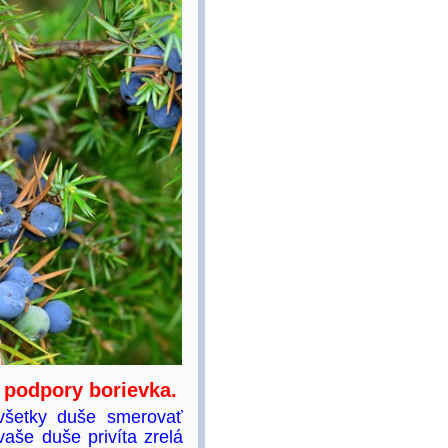
 podpory borievka.
všetky duše smerovať
vaše duše privíta zrelá