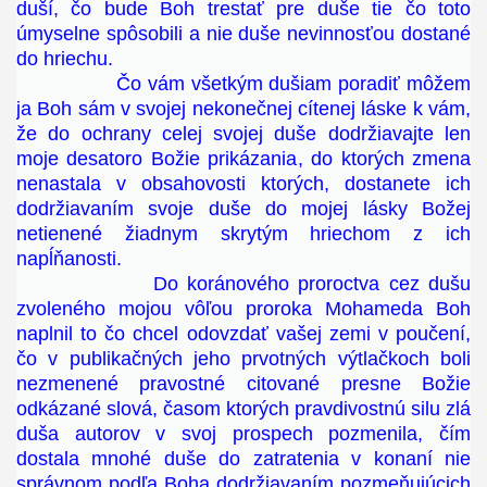
duší, čo bude Boh trestať pre duše tie čo toto
úmyselne spôsobili a nie duše nevinnosťou dostané
do hriechu.
Čo vám všetkým dušiam poradiť môžem
ja Boh sám v svojej nekonečnej cítenej láske k vám,
že do ochrany celej svojej duše dodržiavajte len
moje desatoro Božie prikázania, do ktorých zmena
nenastala v obsahovosti ktorých, dostanete ich
dodržiavaním svoje duše do mojej lásky Božej
netienené žiadnym skrytým hriechom z ich
napĺňanosti.
Do koránového proroctva cez dušu
zvoleného mojou vôľou proroka Mohameda Boh
naplnil to čo chcel odovzdať vašej zemi v poučení,
čo v publikačných jeho prvotných výtlačkoch boli
nezmenené pravostné citované presne Božie
odkázané slová, časom ktorých pravdivostnú silu zlá
duša autorov v svoj prospech pozmenila, čím
dostala mnohé duše do zatratenia v konaní nie
správnom podľa Boha dodržiavaním pozmeňujúcich