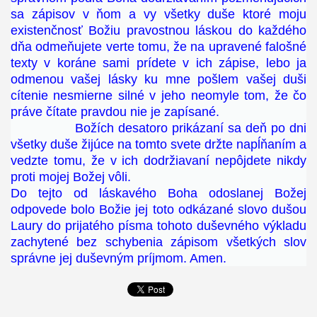
sa zápisov v ňom a vy všetky duše ktoré moju
existenčnosť Božiu pravostnou láskou do každého
dňa odmeňujete verte tomu, že na upravené falošné
texty v koráne sami prídete v ich zápise, lebo ja
odmenou vašej lásky ku mne pošlem vašej duši
cítenie nesmierne silné v jeho neomyle tom, že čo
práve čítate pravdou nie je zapísané.
Božích desatoro prikázaní sa deň po dni
všetky duše žijúce na tomto svete držte napĺňaním a
vedzte tomu, že v ich dodržiavaní nepôjdete nikdy
proti mojej Božej vôli.
Do tejto od láskavého Boha odoslanej Božej
odpovede bolo Božie jej toto odkázané slovo dušou
Laury do prijatého písma tohoto duševného výkladu
zachytené bez schybenia zápisom všetkých slov
správne jej duševným príjmom. Amen.