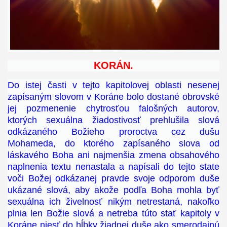
KORÁN.
Do istej časti v tejto kapitolovej oblasti nesenej
zapísaným slovom v Koráne bolo dostané obrovské
jej pozmenenie chytrosťou falošných autorov,
ktorých sexuálna žiadostivosť prehlušila slová
odkázaného Božieho proroctva cez dušu
Mohameda, do ktorého zapísaného slova od
láskavého Boha ani najmenšia zmena obsahového
naplnenia textu nenastala a napísali do tejto state
voči Božej odkázanej pravde svoje odporom duše
ukázané slová, aby akože podľa Boha mohla byť
sexuálna ich živelnosť nikým netrestaná, nakoľko
plnia len Božie slová a netreba túto stať kapitoly v
Koráne niesť do hĺbky žiadnej duše ako smerodajnú