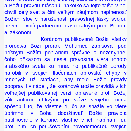
a Božiu pravdu hlásanú, nakoľko sa tejto falše v nej
chytil celý svet a činí veľkým záujmom naplnenosť
Božích slov v narušenosti pravostnej lásky svojou
neverou voči partnerom právoplatným pred Bohom
aj zákonom.
Koránom publikované Božie všetky
proroctvá Boží prorok Mohamed zapisoval pod
prísnym Božím pohľadom správne a bezchybne,
čoho dôkazom sa nesie pravostná viera tohoto
arabského sveta ku mne, no publikačné odrody
narobili v svojich tlačeniach obrovské chyby v
mnohých už statiach, aby moje Božie pravdy
poopravili v nádeji, že koránové Božie pravidlá v ich
voľnejšej publikovanej verzii opravené proti Božej
vôli autormi chtivými po sláve svojeho mena
spôsobili to, že vlastne tí, čo sa snažia vo viere
úprimnej v Boha dodržiavať Božie pravidlá
publikované v koráne, vlastne v ich napĺňaní idú
proti nim ich porušovaním nevedomosťou svojich