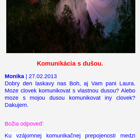
Komunikácia s dušou.
Monika
| 27.02.2013
Dobry den laskavy nas Boh, aj Vam pani Laura.
Moze clovek komunikovat s vlastnou dusou? Alebo
moze s mojou dusou komunikovat iny clovek?
Dakujem.
Božia odpoveď:
Ku vzájomnej komunikačnej prepojenosti medzi