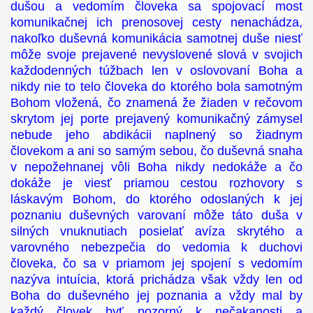
dušou a vedomím človeka sa spojovací most
komunikačnej ich prenosovej cesty nenachádza,
nakoľko duševná komunikácia samotnej duše niesť
môže svoje prejavené nevyslovené slová v svojich
každodenných túžbach len v oslovovaní Boha a
nikdy nie to telo človeka do ktorého bola samotným
Bohom vložená, čo znamená že žiaden v rečovom
skrytom jej porte prejavený komunikačný zámysel
nebude jeho abdikácii naplnený so žiadnym
človekom a ani so samým sebou, čo duševná snaha
v nepožehnanej vôli Boha nikdy nedokáže a čo
dokáže je viesť priamou cestou rozhovory s
láskavým Bohom, do ktorého odoslaných k jej
poznaniu duševných varovaní môže táto duša v
silných vnuknutiach posielať avíza skrytého a
varovného nebezpečia do vedomia k duchovi
človeka, čo sa v priamom jej spojení s vedomím
nazýva intuícia, ktorá prichádza však vždy len od
Boha do duševného jej poznania a vždy mal by
každý človek byť pozorný k nečakanosti a