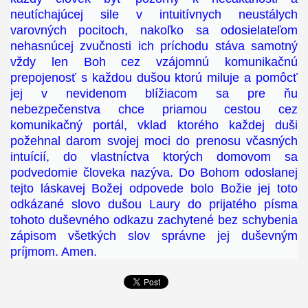
neutíchajúcej sile v intuitívnych neustálych
varovných pocitoch, nakoľko sa odosielateľom
nehasnúcej zvučnosti ich príchodu stáva samotný
vždy len Boh cez vzájomnú komunikačnú
prepojenosť s každou dušou ktorú miluje a pomôcť
jej v nevidenom blížiacom sa pre ňu
nebezpečenstva chce priamou cestou cez
komunikačný portál, vklad ktorého každej duši
požehnal darom svojej moci do prenosu včasných
intuícií, do vlastníctva ktorých domovom sa
podvedomie človeka nazýva. Do Bohom odoslanej
tejto láskavej Božej odpovede bolo Božie jej toto
odkázané slovo dušou Laury do prijatého písma
tohoto duševného odkazu zachytené bez schybenia
zápisom všetkých slov správne jej duševným
príjmom. Amen.