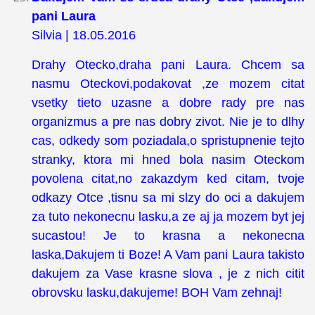
pani Laura
Silvia | 18.05.2016
Drahy Otecko,draha pani Laura. Chcem sa
nasmu Oteckovi,podakovat ,ze mozem citat
vsetky tieto uzasne a dobre rady pre nas
organizmus a pre nas dobry zivot. Nie je to dlhy
cas, odkedy som poziadala,o spristupnenie tejto
stranky, ktora mi hned bola nasim Oteckom
povolena citat,no zakazdym ked citam, tvoje
odkazy Otce ,tisnu sa mi slzy do oci a dakujem
za tuto nekonecnu lasku,a ze aj ja mozem byt jej
sucastou! Je to krasna a nekonecna
laska,Dakujem ti Boze! A Vam pani Laura takisto
dakujem za Vase krasne slova , je z nich citit
obrovsku lasku,dakujeme! BOH Vam zehnaj!