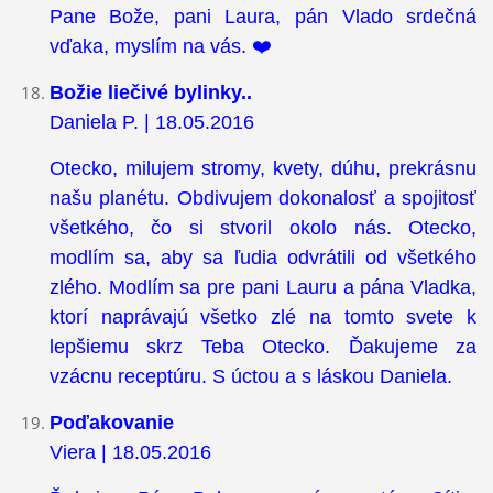
Pane Bože, pani Laura, pán Vlado srdečná
vďaka, myslím na vás. ❤️
Božie liečivé bylinky..
Daniela P.
| 18.05.2016
Otecko, milujem stromy, kvety, dúhu, prekrásnu
našu planétu. Obdivujem dokonalosť a spojitosť
všetkého, čo si stvoril okolo nás. Otecko,
modlím sa, aby sa ľudia odvrátili od všetkého
zlého. Modlím sa pre pani Lauru a pána Vladka,
ktorí naprávajú všetko zlé na tomto svete k
lepšiemu skrz Teba Otecko. Ďakujeme za
vzácnu receptúru. S úctou a s láskou Daniela.
Poďakovanie
Viera | 18.05.2016