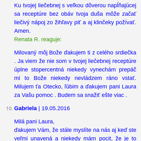
Ku tvojej liečebnej s veľkou dôverou napĺňajúcej
sa receptúre bez obáv tvoja duša môže začať
liečivý nápoj zo žihľavy piť a aj klinčeky požívať.
Amen.
Renata R. reaguje:
Milovaný môj Bože ďakujem ti z celého srdiečka
. Ja viem že nie som v tvojej liečebnej receptúre
úplne stopercentná niekedy vynechám prepáč
mi to Bože niekedy nevládzem ráno vstať.
Milujem ťa Otecko, ľúbim a ďakujem pani Laura
za Vašu pomoc . Budem sa snažiť ešte viac .
Gabriela
| 19.05.2016
Milá pani Laura,
ďakujem Vám, že stále myslíte na nás aj keď ste
veľmi unavená a niekedy mám pocit, že je to