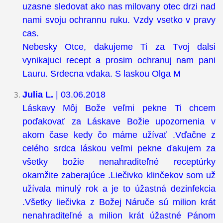
uzasne sledovat ako nas milovany otec drzi nad
nami svoju ochrannu ruku. Vzdy vsetko v pravy
cas.
Nebesky Otce, dakujeme Ti za Tvoj dalsi
vynikajuci recept a prosim ochranuj nam pani
Lauru. Srdecna vdaka. S laskou Olga M
Julia L.
| 03.06.2018
Láskavy Môj Bože veľmi pekne Ti chcem
poďakovať za Láskave Božie upozornenia v
akom čase kedy čo máme užívať .Vďačne z
celého srdca láskou veľmi pekne ďakujem za
všetky božie nenahraditeľné receptúrky
okamžite zaberajúce .Liečivko klinčekov som už
užívala minulý rok a je to úžastná dezinfekcia
.Všetky liečivka z Božej Náruče sú milion krát
nenahraditeľné a milion krát úžastné Pánom