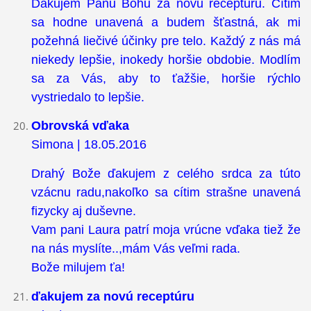
Ďakujem Pánu Bohu za novú receptúru. Cítim
sa hodne unavená a budem šťastná, ak mi
požehná liečivé účinky pre telo. Každý z nás má
niekedy lepšie, inokedy horšie obdobie. Modlím
sa za Vás, aby to ťažšie, horšie rýchlo
vystriedalo to lepšie.
Obrovská vďaka
Simona | 18.05.2016
Drahý Bože ďakujem z celého srdca za túto
vzácnu radu,nakoľko sa cítim strašne unavená
fizycky aj duševne.
Vam pani Laura patrí moja vrúcne vďaka tiež že
na nás myslíte..,mám Vás veľmi rada.
Bože milujem ťa!
ďakujem za novú receptúru