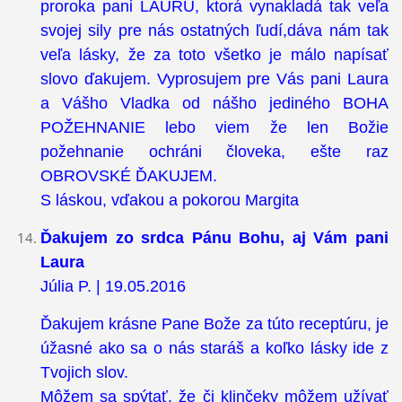
proroka pani LAURU, ktorá vynakladá tak veľa
svojej sily pre nás ostatných ľudí,dáva nám tak
veľa lásky, že za toto všetko je málo napísať
slovo ďakujem. Vyprosujem pre Vás pani Laura
a Vášho Vladka od nášho jediného BOHA
POŽEHNANIE lebo viem že len Božie
požehnanie ochráni človeka, ešte raz
OBROVSKÉ ĎAKUJEM.
S láskou, vďakou a pokorou Margita
Ďakujem zo srdca Pánu Bohu, aj Vám pani
Laura
Júlia P. | 19.05.2016
Ďakujem krásne Pane Bože za túto receptúru, je
úžasné ako sa o nás staráš a koľko lásky ide z
Tvojich slov.
Môžem sa spýtať, že či klinčeky môžem užívať