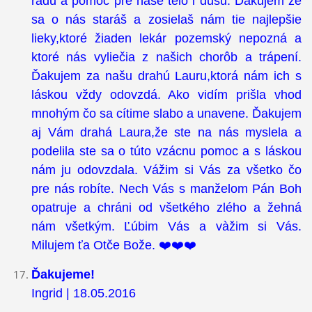
radu a pomoc pre naše telo i dušu. Ďakujem že
sa o nás staráš a zosielaš nám tie najlepšie
lieky,ktoré žiaden lekár pozemský nepozná a
ktoré nás vyliečia z našich chorôb a trápení.
Ďakujem za našu drahú Lauru,ktorá nám ich s
láskou vždy odovzdá. Ako vidím prišla vhod
mnohým čo sa cítime slabo a unavene. Ďakujem
aj Vám drahá Laura,že ste na nás myslela a
podelila ste sa o túto vzácnu pomoc a s láskou
nám ju odovzdala. Vážim si Vás za všetko čo
pre nás robíte. Nech Vás s manželom Pán Boh
opatruje a chráni od všetkého zlého a žehná
nám všetkým. Ľúbim Vás a vàžim si Vás.
Milujem ťa Otče Bože. ❤️❤️❤️
Ďakujeme!
Ingrid | 18.05.2016