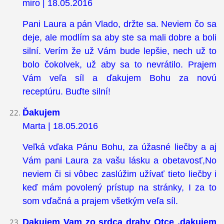
miro | 18.05.2016
Pani Laura a pán Vlado, držte sa. Neviem čo sa
deje, ale modlím sa aby ste sa mali dobre a boli
silní. Verím že už Vám bude lepšie, nech už to
bolo čokolvek, už aby sa to nevrátilo. Prajem
Vám veľa síl a ďakujem Bohu za novú
receptúru. Buďte silní!
Ďakujem
Marta | 18.05.2016
Veľká vďaka Pánu Bohu, za úžasné liečby a aj
Vám pani Laura za vašu lásku a obetavosť,No
neviem či si vôbec zaslúžim užívať tieto liečby i
keď mám povolený prístup na stránky, I za to
som vďačná a prajem všetkým veľa síl.
Dakujem Vam zo srdca drahy Otce ,dakujem