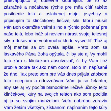
prekvapujúco aj duševne kľudnejšia. Je to až
zázračné a nečakane rýchle pre mňa cítiť takéto
posilnenie tela a oslabenej mojej psychiky a
pripisujem to klinčekovej liečivej sile, ktorú musel
Pán Boh okamžite veľmi silno a rýchlo požehnať pre
naše telá, lebo ináč si neviem nárast svojej telesnej
sily a duševného vnútorného kľudu vysvetliť. Tiež aj
môj manžel sa cíti oveľa lepšie. Preto som sa
láskavého Pána Boha opýtala, či by ste aj Vy mohli
túto kúru s klinčekom absolvovať, či by Vám tiež
urobila dobre tak ako nám obom. Bolo mi napísané
že áno. Tak preto som pre Vás dnes prijala zápisom
túto receptúru a odovzdávam Vám ju so želaním,
aby ste aj Vy pocítili blahodárne liečivé účinky tejto
klinčekovej kúry na svojich telách ako som pocítila
aj ja so svojim manželom. Veľa dobrého zdravia
Vám želám všetkým, získanom napĺňaním tejto kúry