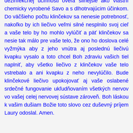
dezinfekčnej účinnosti oveľa silnejšie ako vlastní
chemicky vyrobené Savo a s dlhotrvajúcim účinkom.
Do väčšieho počtu klinčekov sa nenesie potrebnosť,
nakoľko by ich liečivo veľmi silné nesplnilo svoj cieľ
a vaše telo by ho mohlo vylúčiť a päť klinčekov sa
nesie tak málo pre vaše telo, že ono ho doslova celé
vyžmýka aby z jeho vnútra aj poslednú liečivú
kvapku vysalo a toto chcel Boh zdraviu vašich tiel
naplniť, aby všetko liečivo z klinčekov vaše telo
vstrebalo a ani kvapku z neho nevylúčilo. Bude
klinčekové liečivo upokojovať aj vaše oslabené
srdečné fungovanie ukľudňovaním všetkých nervov
vo vašej celej nervovej sústave zároveň. Boh láskou
k vašim dušiam Božie toto slovo cez duševný príjem
Laury odoslal. Amen.