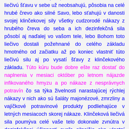
liečivú šťavu v sebe už neobsahujú, pôsobia na celé
hrubé črevo ako silné Savo, lebo sťahujú v danosti
svojej klinčekovej sily všetky cudzorodé nákazy z
hrubého čreva do seba a ich dezinfekčná sila
pôsobí aj naďalej vo vašom tele, lebo Bohom toto
liečivo dostali požehnané do celého základu
hmotného od začiatku až po koniec vlastniť túto
liečivú silu aj po vysatí šťavy z klinčekového
základu.
Túto kúru bude dobre ešte raz dostať do
naplnenia v mesiaci október po letnom nájazde
infikovaného hmyzu a po nákaze z nesprávnych
potravín
čo sa týka živelnosti narastajúcej rýchlej
nákazy v nich ako sú šaláty majonézové, zmrzliny a
vajíčkové potravinové produkty podliehajúce v
letných mesiacoch skorej nákaze. Klinčeková liečivá
sila poumýva celé vaše telo dokonale zvnútra v