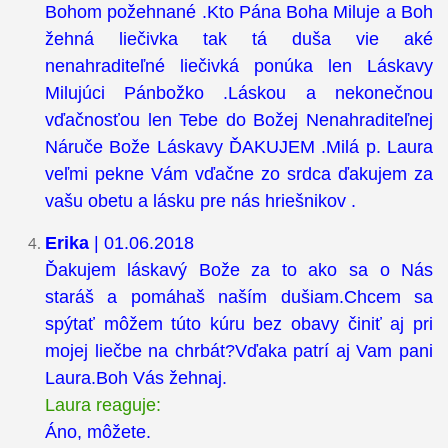
Bohom požehnané .Kto Pána Boha Miluje a Boh
žehná liečivka tak tá duša vie aké
nenahraditeľné liečivká ponúka len Láskavy
Milujúci Pánbožko .Láskou a nekonečnou
vďačnosťou len Tebe do Božej Nenahraditeľnej
Náruče Bože Láskavy ĎAKUJEM .Milá p. Laura
veľmi pekne Vám vďačne zo srdca ďakujem za
vašu obetu a lásku pre nás hriešnikov .
Erika
| 01.06.2018
Ďakujem láskavý Bože za to ako sa o Nás
staráš a pomáhaš naším dušiam.Chcem sa
spýtať môžem túto kúru bez obavy činiť aj pri
mojej liečbe na chrbát?Vďaka patrí aj Vam pani
Laura.Boh Vás žehnaj.
Laura reaguje:
Áno, môžete.