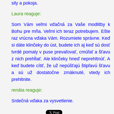
sily a pokoja.
Laura reaguje:
Som Vám veľmi vďačná za Vaše modlitby k
Bohu pre mňa. Veľmi ich teraz potrebujem. Ešte
raz vrúcna vďaka Vám. Rozumiete správne. Keď
si dáte klinčeky do úst, budete ich aj keď sú dosť
tvrdé pomaly v puse prevaľovať, cmúľať a šťavu
z nich prehĺtať. Ale klinčeky hneď neprehltnúť. A
keď budete cítiť, že už nepúšťajú štipľavú šťavu
a sú už dostatočne zmäknuté, vtedy ich
prehltnite.
renáta reaguje:
Srdečná vďaka za vysvetlenie.