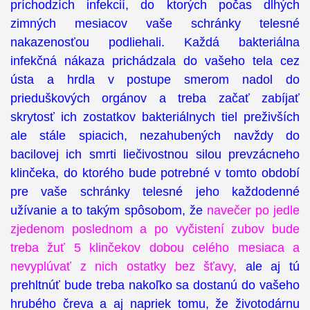
príchodzích infekcií, do ktorých počas dlhých
zimných mesiacov vaše schránky telesné
nakazenosťou podliehali. Každá bakteriálna
infekčná nákaza prichádzala do vašeho tela cez
ústa a hrdla v postupe smerom nadol do
prieduškových orgánov a treba začať zabíjať
skrytosť ich zostatkov bakteriálnych tiel preživších
ale stále spiacich, nezahubených navždy do
bacilovej ich smrti liečivostnou silou prevzácneho
klinčeka, do ktorého bude potrebné v tomto období
pre vaše schránky telesné jeho každodenné
užívanie a to takým spôsobom, že
navečer po jedle
zjedenom poslednom a po vyčistení zubov bude
treba žuť 5 klinčekov dobou celého mesiaca a
nevyplúvať z nich ostatky bez šťavy,
ale aj tú
prehltnúť bude treba nakoľko sa dostanú do vašeho
hrubého čreva a aj napriek tomu, že životodárnu