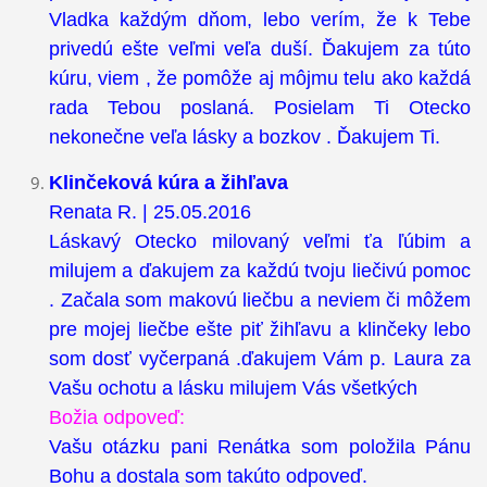
Vladka každým dňom, lebo verím, že k Tebe
privedú ešte veľmi veľa duší. Ďakujem za túto
kúru, viem , že pomôže aj môjmu telu ako každá
rada Tebou poslaná. Posielam Ti Otecko
nekonečne veľa lásky a bozkov . Ďakujem Ti.
Klinčeková kúra a žihľava
Renata R. | 25.05.2016
Láskavý Otecko milovaný veľmi ťa ľúbim a
milujem a ďakujem za každú tvoju liečivú pomoc
. Začala som makovú liečbu a neviem či môžem
pre mojej liečbe ešte piť žihľavu a klinčeky lebo
som dosť vyčerpaná .ďakujem Vám p. Laura za
Vašu ochotu a lásku milujem Vás všetkých
Božia odpoveď:
Vašu otázku pani Renátka som položila Pánu
Bohu a dostala som takúto odpoveď.