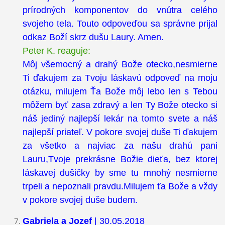
prírodných komponentov do vnútra celého
svojeho tela. Touto odpoveďou sa správne prijal
odkaz Boží skrz dušu Laury. Amen.
Peter K. reaguje:
Môj všemocný a drahý Bože otecko,nesmierne
Ti ďakujem za Tvoju láskavú odpoveď na moju
otázku, milujem Ťa Bože môj lebo len s Tebou
môžem byť zasa zdravý a len Ty Bože otecko si
náš jediný najlepší lekár na tomto svete a náš
najlepší priateľ. V pokore svojej duše Ti ďakujem
za všetko a najviac za našu drahú pani
Lauru,Tvoje prekrásne Božie dieťa, bez ktorej
láskavej dušičky by sme tu mnohý nesmierne
trpeli a nepoznali pravdu.Milujem ťa Bože a vždy
v pokore svojej duše budem.
Gabriela a Jozef
| 30.05.2018