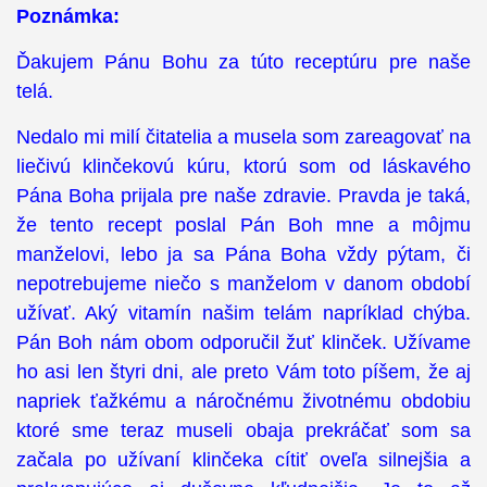
Poznámka:
Ďakujem Pánu Bohu za túto receptúru pre naše
telá.
Nedalo mi milí čitatelia a musela som zareagovať na
liečivú klinčekovú kúru, ktorú som od láskavého
Pána Boha prijala pre naše zdravie. Pravda je taká,
že tento recept poslal Pán Boh mne a môjmu
manželovi, lebo ja sa Pána Boha vždy pýtam, či
nepotrebujeme niečo s manželom v danom období
užívať. Aký vitamín našim telám napríklad chýba.
Pán Boh nám obom odporučil žuť klinček. Užívame
ho asi len štyri dni, ale preto Vám toto píšem, že aj
napriek ťažkému a náročnému životnému obdobiu
ktoré sme teraz museli obaja prekráčať som sa
začala po užívaní klinčeka cítiť oveľa silnejšia a