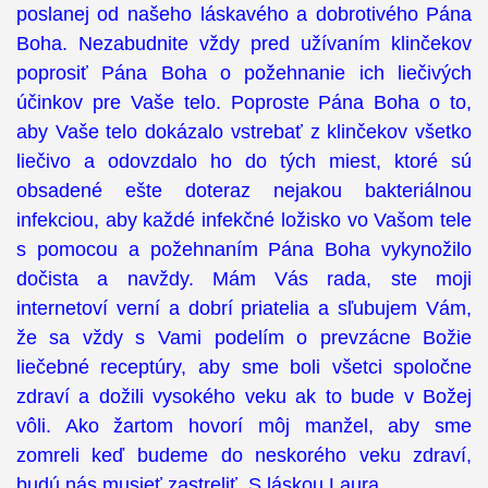
poslanej od našeho láskavého a dobrotivého Pána
Boha. Nezabudnite vždy pred užívaním klinčekov
poprosiť Pána Boha o požehnanie ich liečivých
účinkov pre Vaše telo. Poproste Pána Boha o to,
aby Vaše telo dokázalo vstrebať z klinčekov všetko
liečivo a odovzdalo ho do tých miest, ktoré sú
obsadené ešte doteraz nejakou bakteriálnou
infekciou, aby každé infekčné ložisko vo Vašom tele
s pomocou a požehnaním Pána Boha vykynožilo
dočista a navždy. Mám Vás rada, ste moji
internetoví verní a dobrí priatelia a sľubujem Vám,
že sa vždy s Vami podelím o prevzácne Božie
liečebné receptúry, aby sme boli všetci spoločne
zdraví a dožili vysokého veku ak to bude v Božej
vôli. Ako žartom hovorí môj manžel, aby sme
zomreli keď budeme do neskorého veku zdraví,
budú nás musieť zastreliť. S láskou Laura