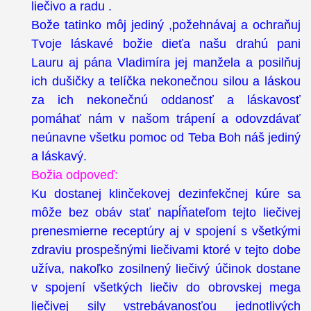
liečivo a radu .
Bože tatinko môj jediný ,požehnávaj a ochraňuj
Tvoje láskavé božie dieťa našu drahú pani
Lauru aj pána Vladimíra jej manžela a posilňuj
ich dušičky a telíčka nekonečnou silou a láskou
za ich nekonečnú oddanosť a láskavosť
pomáhať nám v našom trápení a odovzdávať
neúnavne všetku pomoc od Teba Boh náš jediný
a láskavý.
Božia odpoveď:
Ku dostanej klinčekovej dezinfekčnej kúre sa
môže bez obáv stať napĺňateľom tejto liečivej
prenesmierne receptúry aj v spojení s všetkými
zdraviu prospešnými liečivami ktoré v tejto dobe
užíva, nakoľko zosilnený liečivý účinok dostane
v spojení všetkých liečiv do obrovskej mega
liečivej sily vstrebávanosťou jednotlivých