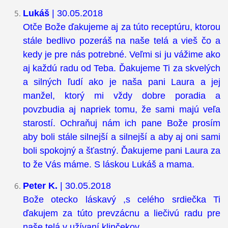
Lukáš
| 30.05.2018
Otče Bože ďakujeme aj za túto receptúru, ktorou
stále bedlivo pozeráš na naše telá a vieš čo a
kedy je pre nás potrebné. Veľmi si ju vážime ako
aj každú radu od Teba. Ďakujeme Ti za skvelých
a silných ľudí ako je naša pani Laura a jej
manžel, ktorý mi vždy dobre poradia a
povzbudia aj napriek tomu, že sami majú veľa
starostí. Ochraňuj nám ich pane Bože prosím
aby boli stále silnejší a silnejší a aby aj oni sami
boli spokojný a šťastný. Ďakujeme pani Laura za
to že Vás máme. S láskou Lukáš a mama.
Peter K.
| 30.05.2018
Bože otecko láskavý ,s celého srdiečka Ti
ďakujem za túto prevzácnu a liečivú radu pre
naše telá v užívaní klinčekov.