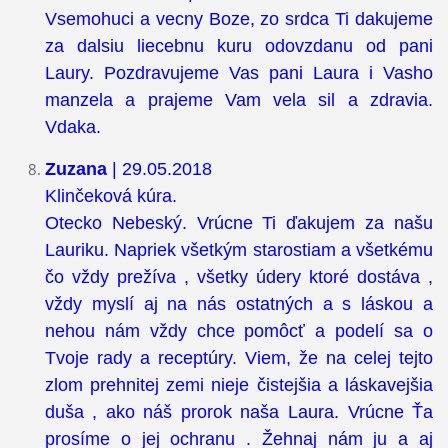
Vsemohuci a vecny Boze, zo srdca Ti dakujeme
za dalsiu liecebnu kuru odovzdanu od pani
Laury. Pozdravujeme Vas pani Laura i Vasho
manzela a prajeme Vam vela sil a zdravia.
Vdaka.
Zuzana
| 29.05.2018
Klinčeková kúra.
Otecko Nebeský. Vrúcne Ti ďakujem za našu
Lauriku. Napriek všetkým starostiam a všetkému
čo vždy prežíva , všetky údery ktoré dostáva ,
vždy myslí aj na nás ostatných a s láskou a
nehou nám vždy chce pomôcť a podelí sa o
Tvoje rady a receptúry. Viem, že na celej tejto
zlom prehnitej zemi nieje čistejšia a láskavejšia
duša , ako náš prorok naša Laura. Vrúcne Ťa
prosíme o jej ochranu . Žehnaj nám ju a aj