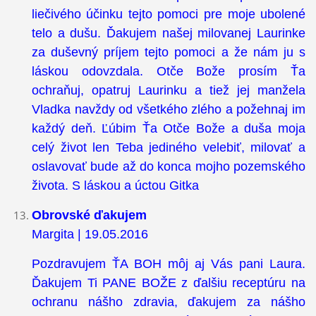
liečivého účinku tejto pomoci pre moje ubolené
telo a dušu. Ďakujem našej milovanej Laurinke
za duševný príjem tejto pomoci a že nám ju s
láskou odovzdala. Otče Bože prosím Ťa
ochraňuj, opatruj Laurinku a tiež jej manžela
Vladka navždy od všetkého zlého a požehnaj im
každý deň. Ľúbim Ťa Otče Bože a duša moja
celý život len Teba jediného velebiť, milovať a
oslavovať bude až do konca mojho pozemského
života. S láskou a úctou Gitka
Obrovské ďakujem
Margita | 19.05.2016
Pozdravujem ŤA BOH môj aj Vás pani Laura.
Ďakujem Ti PANE BOŽE z ďalšiu receptúru na
ochranu nášho zdravia, ďakujem za nášho