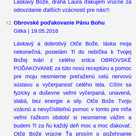
Láskavý Bože, drahá Laura ďakujem vrúcne za
odovzdanie ďalších vzácností pre nás!!!
Obrovské poďakovanie Pánu Bohu
Gitka | 19.05.2016
Láskavý a dobrotivý Otče Bože, láska moja
nekonečná, posielám Ti do nebíčka k Tvojej
Božej tvári z celého srdca OBROVSKÉ
POĎAKOVANIE za túto novú receptúru a pomoc
pre moju nesmierne preťaženú celú nervovú
sústavu a vyčerpanosť celého tela. Cítím sa
fyzicky a duševne veľmi vyčerpaná, unavená,
slabá, bez energie a sily. Otče Bože Tvoju
vzácnú a nevyčísliteľnú pomoc v tomto pre mňa
veľmi ťažkom období si nesmierne vážim a
budem Ti za ňu každý deň moc a moc ďakovať.
Otče Bože vrúcne Ťa prosím o požehnanie