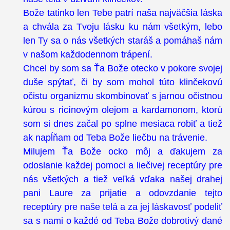
Bože tatinko len Tebe patrí naša najväčšia láska
a chvála za Tvoju lásku ku nám všetkým, lebo
len Ty sa o nás všetkých staráš a pomáhaš nám
v našom každodennom trápení.
Chcel by som sa Ťa Bože otecko v pokore svojej
duše spýtať, či by som mohol túto klinčekovú
očistu organizmu skombinovať s jarnou očistnou
kúrou s ricínovým olejom a kardamonom, ktorú
som si dnes začal po splne mesiaca robiť a tiež
ak napĺňam od Teba Bože liečbu na trávenie.
Milujem Ťa Bože ocko môj a ďakujem za
odoslanie každej pomoci a liečivej receptúry pre
nás všetkých a tiež veľká vďaka našej drahej
pani Laure za prijatie a odovzdanie tejto
receptúry pre naše telá a za jej láskavosť podeliť
sa s nami o každé od Teba Bože dobrotivý dané