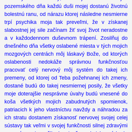
pozemského dňa každú duši mojej dostanú životnú
bolestnú ranu, od nárazu ktorej následne nesmierne
trpí psychika moja tak preveľmi, že v získanej
slabostnej jej sile začínam žiť svoj život neradostne
a v každodennom duševnom trápení. Zosilňuj do
dnešného dňa všetky oslabené miesta v tých mojich
mozgových centrách môj láskavý Bože, od ktorých
oslabenosti nedokáže správnou funkčnosťou
pracovať celý nervový môj systém do takej ich
premeny, od ktorej od Teba požehnanej ich zmeny,
dostané budú do takej nesmiernej posily, že všetky
moje doterajšie nesprávne úvahy budú vnesené do
koša všetkých mojich zabudnutých spomienok,
patriacich k jeho vlastníctvu navždy a náhradou za
ich stratu dostanem získanosť nervovej svojej celej
sústavy tak veľmi v svojej funkčnosti silnej zdravými