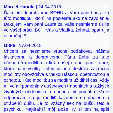
Marcel Hanula
| 24.04.2018
Ďakujem dobrotivému BOHU a Vám pani Laura za
túto modlidbu, ktorú mi posielate ako na zavolanie.
Ďakujem Vám pani Laura za Vaše nesmierne úsilie
vo Vašej práci. BOH Vás a Vladka, žehnaj, opatruj a
ochraňuj !!!
Gitka
| 17.04.2018
Chcem sa nesmierne vrúcne poďakovať nášmu
láskavému a dobrotivému Pánu Bohu za túto
nádhernú modlitbu a tiež našej drahej pani Laure,
ktorá nám všetky veľmi účinné doslova zázračné
modlitby odovzdáva s veľkou láskou, obetavosťou a
ochotou. Túto modlitbu sa modlím už dlhší čas, vždy
mi veľmi pomohla v duševných trápeniach a ťažkých
životných obdobiach a dodnes mi pomáha. Vrele
odporúčam sa ju modliť každému na ubolenú a
utrápenú dušu. Je to vzácný liek na dušu, telo a
psychiku. Najdrahší môj Bože Ty si ten najlepší