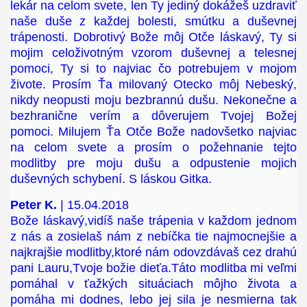
lekár na celom svete, len Ty jediný dokážeš uzdraviť
naše duše z každej bolesti, smútku a duševnej
trápenosti. Dobrotivý Bože môj Otče láskavý, Ty si
mojim celoživotným vzorom duševnej a telesnej
pomoci, Ty si to najviac čo potrebujem v mojom
živote. Prosím Ťa milovaný Otecko môj Nebeský,
nikdy neopusti moju bezbrannú dušu. Nekonečne a
bezhranične verím a dôverujem Tvojej Božej
pomoci. Milujem Ťa Otče Bože nadovšetko najviac
na celom svete a prosím o požehnanie tejto
modlitby pre moju dušu a odpustenie mojich
duševných schybení. S láskou Gitka.
Peter K.
| 15.04.2018
Bože láskavý,vidíš naše trápenia v každom jednom
z nás a zosielaš nám z nebíčka tie najmocnejšie a
najkrajšie modlitby,ktoré nám odovzdávaš cez drahú
pani Lauru,Tvoje božie dieťa.Táto modlitba mi veľmi
pomáhal v ťažkých situáciach môjho života a
pomáha mi dodnes, lebo jej sila je nesmierna tak