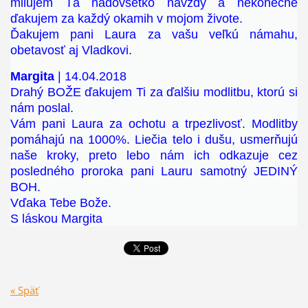
milujem Ťa nadovšetko navždy a nekonečne
ďakujem za každý okamih v mojom živote.
Ďakujem pani Laura za vašu veľkú námahu,
obetavosť aj Vladkovi.
Margita
| 14.04.2018
Drahý BOŽE ďakujem Ti za ďalšiu modlitbu, ktorú si
nám poslal.
Vám pani Laura za ochotu a trpezlivosť. Modlitby
pomáhajú na 1000%. Liečia telo i dušu, usmerňujú
naše kroky, preto lebo nám ich odkazuje cez
posledného proroka pani Lauru samotný JEDINÝ
BOH.
Vďaka Tebe Bože.
S láskou Margita
« Späť