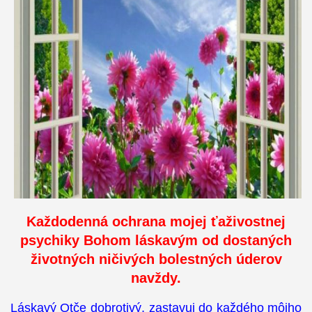
Každodenná ochrana mojej ťaživostnej
psychiky Bohom láskavým od dostaných
životných ničivých bolestných úderov
navždy.
Láskavý Otče dobrotivý, zastavuj do každého môjho