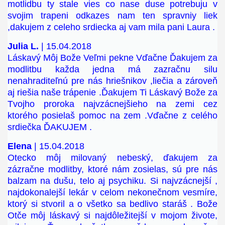
motlidbu ty stale vies co nase duse potrebuju v
svojim trapeni odkazes nam ten spravniy liek
,dakujem z celeho srdiecka aj vam mila pani Laura .
Julia L.
| 15.04.2018
Láskavý Môj Bože Veľmi pekne Vďačne Ďakujem za
modlitbu každa jedna má zazračnu silu
nenahraditeľnú pre nás hriešnikov ,liečia a zároveň
aj riešia naše trápenie .Ďakujem Ti Láskavý Bože za
Tvojho proroka najvzácnejšieho na zemi cez
ktorého posielaš pomoc na zem .Vďačne z celého
srdiečka ĎAKUJEM .
Elena
| 15.04.2018
Otecko môj milovaný nebeský, ďakujem za
zázračne modlitby, ktoré nám zosielas, sú pre nás
balzam na dušu, telo aj psychiku. Si najvzácnejší ,
najdokonalejší lekár v celom nekonečnom vesmíre,
ktorý si stvoril a o všetko sa bedlivo staráš . Bože
Otče môj láskavý si najdôležitejší v mojom živote,