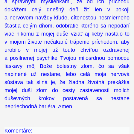
a správnymi myšlienkami, že od ich príchodu
dokážem celý dnešný deň žiť len v pokoji
a nervovom navždy kľude, cítenosťou nesmierneho
šťastia celým dňom, odobratie ktorého sa nepodarí
viac nikomu z mojej duše vziať aj keby nastalo to
v mojom živote nečakané trápenie príchodom, aby
urobilo v mojej už touto chvíľou ozdravenej
a posilnenej psychike Tvojou milosrdnou pomocou
láskavý môj Bože bolestný zlom, čo sa však
naplnené už nestane, lebo celá moja nervová
sústava tak silná je, že žiadna životná prekážka
mojej duši zlom do cesty zastavenosti mojich
duševných krokov postavená sa nestane
nepriechodná bariéra. Amen.
Komentáre: