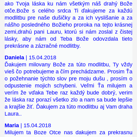
ako Tvoja láska ku nám všetkým náš drahý Bože
otče.Bože s celého srdca Ti ďakujeme za každú
modlitbu pre naše dušičky a za ich vyslišanie a za
nášho posledného Božieho proroka na tejto krásnej
zemi,drahú pani Lauru, ktorú si nám zoslal z čistej
lásky, aby nám od Teba Bože odovzdala tieto
prekrásne a zázračné modlitby.
Daniela
| 15.04.2018
Ďakujem milovany Bože za túto modlitbu, Ty vždy
vieš čo potrebujeme a čím prechádzame. Prosim Ťa
o požehnanie týchto slov pre moju dušu , prosím o
odpustenie mojich schybeni. Veľmi Ťa milujem a
verím že vďaka Tebe raz každý bude dobrý, verim
že láska raz porazí všetko zlo a nam sa bude lepšie
a krajšie žiť. Ďakujem za túto modlitbu aj Vam draha
Laura..
Maria
| 15.04.2018
Milujem ta Boze Otce nas dakujem za prekrasnu