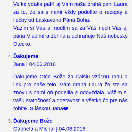
Veľká vďaka patrí aj Vám naša drahá pani Laura
za to, že sa s nami vždy podelíte o recepty a
liečby od Láskavého Pána Boha.
Vážim si Vás a modlím sa za Vás nech Vás aj
pána Vladimíra žehná a ochraňuje Náš nebeský
Otecko.
Ďakujeme
Jana | 04.06.2016
Ďakujeme Otče Bože za ďalšiu vzácnu radu a
liek pre naše telo. Vám drahá Laura že ste sa
znovu s nami oň podelila a odovzdala. Vážim si
vašu statočnosť a obetavosť a všetko čo pre nás
robíte. S láskou Jana❤️
Ďakujeme Bože
Gabriela a Michal | 04.06.2016