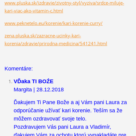
www.pluska.sk/izdravie/zivotny-styl/vyziva/srdce-miluje-
kari-viac-ako-vitamin-c.html
www.peknetelo.eu/korenie/kari-korenie-curry/
zena.pluska.sk/zazracne-ucinky-kari-
korenia/zdravie/prirodna-medicina/541241.html
Komentáre:
VĎaka TI BOŹE
Margita | 28.12.2018
Ďakujem Ti Pane Bože a aj Vám pani Laura za
odporúčanie užívať kari korenie. Teším sa že
môžem ozdravovať svoje telo.
Pozdravujem Vás pani Laura a Vladimír,
ďakujem Vám za ochotu ktorú vynakladáte pre