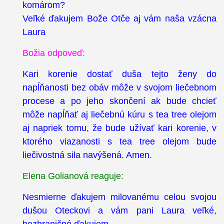
komárom?
Veľké ďakujem Bože Otče aj vám naša vzácna
Laura
Božia odpoveď:
Kari korenie dostať duša tejto ženy do
napĺňanosti bez obáv môže v svojom liečebnom
procese a po jeho skončení ak bude chcieť
môže napĺňať aj liečebnú kúru s tea tree olejom
aj napriek tomu, že bude užívať kari korenie, v
ktorého viazanosti s tea tree olejom bude
liečivostná sila navýšená. Amen.
Elena Golianová reaguje:
Nesmierne ďakujem milovanému celou svojou
dušou Oteckovi a vám pani Laura veľké,
bezhraničné ďakujem.