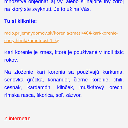
množstve objednať aj Vy, alebo si nájdite iný zdroj
na ktorý ste zvyknutí. Je to už na Vás.
Tu si kliknite:
racio.prijemnydomov.sk/korenia-zmesi/404-kari-korenie-
curry.html#/hmotnost-1_kg
Kari korenie je zmes, ktoré je používané v Indii tisíc
rokov.
Na zloženie kari korenia sa používajú kurkuma,
senovka grécka, koriander, čierne korenie, chili,
cesnak, kardamón, klinček, muškátový orech,
rímska rasca, škorica, soľ, zázvor.
Z internetu: