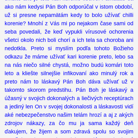
ako nám kedysi Pán Boh odporúčal v istom období,
už si presne nepamätám kedy to bolo užívať chilli
korenie? Mnohí z Vás mi po nejakom čase sami od
seba povedali, že keď vypukli vírusové ochorenia
všetci okolo nich boli chorí a ich tela sa choroba ani
nedotkla. Preto si myslím podľa tohoto Božieho
odkazu že máme užívať kari korenie preto, lebo sa
na nás niečo silné chystá, možno budú komári toto
leto a kliešte silnejšie infikovaní ako minulý rok a
preto nám to láskavý Pán Boh dáva užívať už v
takomto skorom predstihu. Pán Boh je láskavý a
úžasný v svojich dokonalých a liečivých receptúrach
a jediný len On v svojej dokonalosti a láskavosti vidí
aké nebezpečenstvo našim telám hrozí a aj z akých
zdrojov nákazy, za čo mu ja sama každý deň
ďakujem, že žijem a som zdravá spolu so svojim