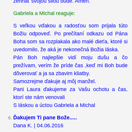
žehnať svojou silou bude. Amen.
Gabriela a Michal reaguje:
S veľkou vďakou a radosťou som prijala túto
Božiu odpoveď. Po prečítaní odkazu od Pána
Boha som sa rozplakala ako malé dieťa, ktoré si
uvedomilo, že aká je nekonečná Božia láska.
Pán Boh najlepšie vidí moju dušu a čo
prežívam, verím že príde čas ,keď mi Boh bude
dôverovať a ja sa zbavim kliatby.
Samozrejme ďakuje aj môj manžel.
Pani Laura ďakujeme za Vašu ochotu a čas,
ktorí ste nám venovali
S láskou a úctou Gabriela a Michal
Ďakujem Ti pane Bože.....
Dana K. | 04.06.2016