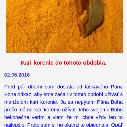
Kari korenie do tohoto obdobia.
02.06.2016
Pred pár dňami som dostala od láskavého Pána
Boha odkaz, aby sme začali v tomto období užívať s
manželom kari korenie. Ja sa nepýtam Pána Boha
prečo máme kari korenie užívať, lebo svojemu Bohu
nekonečne verím a viem že mi chce vždy len to
najlepšie. Preto som si ho okamžite objednala. Opäť