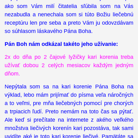
ako som Vám milí čitatelia sľúbila som na Vás
nezabudla a nenechala som si túto Božiu liečebnú
receptúru len pre seba a preto Vám ju odovzdávam
so súhlasom láskavého Pána Boha.
Pán Boh nám odkázal takéto jeho užívanie:
2x do dňa po 2 čajové lyžičky kari korenia treba
užívať dobou 2 celých mesiacov každým jedným
dňom.
Nepýtala som sa na kari korenie Pána Boha na
výklad, lebo mám prijímať do písma veľa náročných
a to veľmi, pre mňa liečebných pomocí pre chorých
a trpiacich ľudí. Preto nemám na toto čas sa pýtať.
Ale keď si prečítate na internete z akého veľkého
množstva liečivých korenín kari pozostáva, tak sami
uvidíte aké je toto kari korenie liečivé. Pamätáte sa