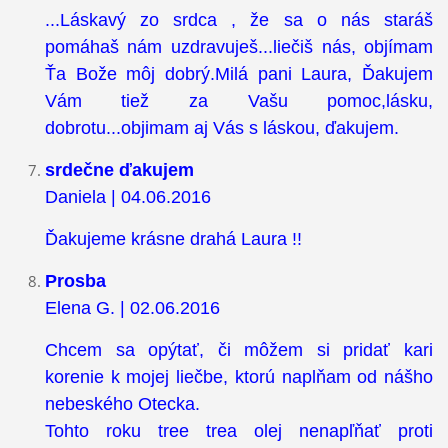
...Láskavý zo srdca , že sa o nás staráš
pomáhaš nám uzdravuješ...liečiš nás, objímam
Ťa Bože môj dobrý.Milá pani Laura, Ďakujem
Vám tiež za Vašu pomoc,lásku,
dobrotu...objimam aj Vás s láskou, ďakujem.
srdečne ďakujem
Daniela | 04.06.2016
Ďakujeme krásne drahá Laura !!
Prosba
Elena G. | 02.06.2016
Chcem sa opýtať, či môžem si pridať kari
korenie k mojej liečbe, ktorú naplňam od nášho
nebeského Otecka.
Tohto roku tree trea olej nenapľňať proti