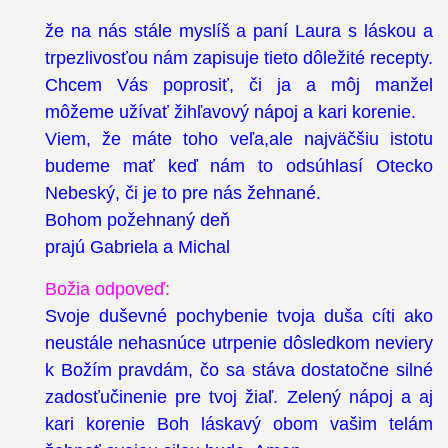
že na nás stále myslíš a paní Laura s láskou a
trpezlivosťou nám zapisuje tieto dôležité recepty.
Chcem Vás poprosiť, či ja a môj manžel
môžeme užívať žihľavový nápoj a kari korenie.
Viem, že máte toho veľa,ale najväčšiu istotu
budeme mať keď nám to odsúhlasí Otecko
Nebeský, či je to pre nás žehnané.
Bohom požehnaný deň
prajú Gabriela a Michal
Božia odpoveď:
Svoje duševné pochybenie tvoja duša cíti ako
neustále nehasnúce utrpenie dôsledkom neviery
k Božím pravdám, čo sa stáva dostatočne silné
zadosťučinenie pre tvoj žiaľ. Zelený nápoj a aj
kari korenie Boh láskavý obom vašim telám