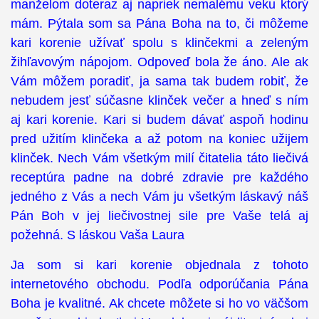
manželom doteraz aj napriek nemalému veku ktorý
mám. Pýtala som sa Pána Boha na to, či môžeme
kari korenie užívať spolu s klinčekmi a zeleným
žihľavovým nápojom. Odpoveď bola že áno. Ale ak
Vám môžem poradiť, ja sama tak budem robiť, že
nebudem jesť súčasne klinček večer a hneď s ním
aj kari korenie. Kari si budem dávať aspoň hodinu
pred užitím klinčeka a až potom na koniec užijem
klinček. Nech Vám všetkým milí čitatelia táto liečivá
receptúra padne na dobré zdravie pre každého
jedného z Vás a nech Vám ju všetkým láskavý náš
Pán Boh v jej liečivostnej sile pre Vaše telá aj
požehná. S láskou Vaša Laura
Ja som si kari korenie objednala z tohoto
internetového obchodu. Podľa odporúčania Pána
Boha je kvalitné. Ak chcete môžete si ho vo väčšom