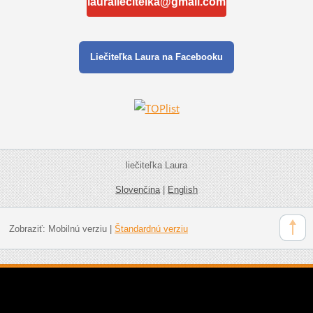
lauraliecitelka@gmail.com
Liečiteľka Laura na Facebooku
liečiteľka Laura
Slovenčina
|
English
Zobraziť:
Mobilnú verziu
|
Štandardnú verziu