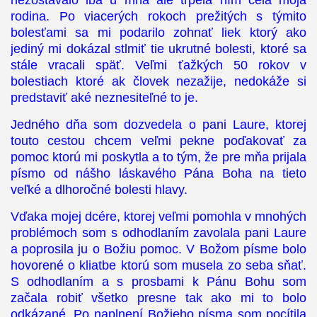
nezostávalo iba u mňa ale trpela ním celá moja
rodina. Po viacerých rokoch prežitých s týmito
bolesťami sa mi podarilo zohnať liek ktorý ako
jediný mi dokázal stlmiť tie ukrutné bolesti, ktoré sa
stále vracali späť. Veľmi ťažkých 50 rokov v
bolestiach ktoré ak človek nezažije, nedokáže si
predstaviť aké neznesiteľné to je.
Jedného dňa som dozvedela o pani Laure, ktorej
touto cestou chcem veľmi pekne poďakovať za
pomoc ktorú mi poskytla a to tým, že pre mňa prijala
písmo od nášho láskavého Pána Boha na tieto
veľké a dlhoročné bolesti hlavy.
Vďaka mojej dcére, ktorej veľmi pomohla v mnohých
problémoch som s odhodlaním zavolala pani Laure
a poprosila ju o Božiu pomoc. V Božom písme bolo
hovorené o kliatbe ktorú som musela zo seba sňať.
S odhodlaním a s prosbami k Pánu Bohu som
začala robiť všetko presne tak ako mi to bolo
odkázané. Po naplnení Božieho písma som pocítila