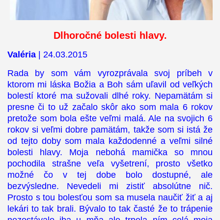
Dlhoročné bolesti hlavy.
Valéria
| 24.03.2015
Rada by som vám vyrozprávala svoj príbeh v
ktorom mi láska Božia a Boh sám uľavil od veľkých
bolestí ktoré ma sužovali dlhé roky. Nepamätám si
presne či to už začalo skôr ako som mala 6 rokov
pretože som bola ešte veľmi malá. Ale na svojich 6
rokov si veľmi dobre pamätám, takže som si istá že
od tejto doby som mala každodenné a veľmi silné
bolesti hlavy. Moja nebohá mamička so mnou
pochodila strašne veľa vyšetrení, prosto všetko
možné čo v tej dobe bolo dostupné, ale
bezvýsledne. Nevedeli mi zistiť absolútne nič.
Prosto s tou bolesťou som sa musela naučiť žiť a aj
lekári to tak brali. Bývalo to tak časté že to trápenie