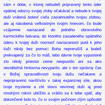
sám v dobe, v ktorej nebudeš pripravený tento úder
spätnej odozvy svojej zloby očakávať a nebude k tvojej
duši vrátená bolesť cieľa zasiahnutého tvojou zlobou,
ale aj násobená veľkostným tvojim hnevom, čo bude
vzájomne naviazané do jedného obrovského
karmického balvana, do ktorého zasadeného spätného
úderu k tvojej duši nosnosť naviazanosti putá k jeho
tiaži nikdy bez pomoci Boha neprerušíš a budeš
prekvapený za čo to máš, lebo dávne tvoje vypustené
zlo nikdy priestor zeme neopustilo ani sa ako
neviditeľná hmlovina nevyparilo, ale v ten správny čas
v Božej spravodlivosti tvoju dušu nečakane a
nepripravenú navštívilo v takej expanznej sile, akou
tvoje myslenie a zlé slovo nevinnej duši aj pred
mnohými rokmi ublížilo a vrátilo sa k tebe späť, aby
dokončené bolo to, čo si svojim počinom zlým spôsobil