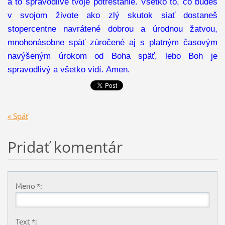
a to spravodlivé tvoje potrestanie. Všetko to, čo budeš
v svojom živote ako zlý skutok siať dostaneš
stopercentne navrátené dobrou a úrodnou žatvou,
mnohonásobne späť zúročené aj s platným časovým
navýšeným úrokom od Boha späť, lebo Boh je
spravodlivý a všetko vidí. Amen.
« Späť
Pridať komentár
Meno *:
Text *: