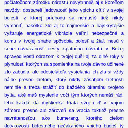
počiatočnom zárodku nárastu nevytrhneš aj s koreňom
navždy, dostaneš jedovatosť jeho vpichu cítiť v svojej
bolesti, z ktorej príchodu sa nemusíš tiež nikdy
vymaniť, nakoľko zlo aj to najmenšie a najskrytejšie
vyžaruje energetické vibrácie veľmi nebezpečné a
komu v tvojej snahe spôsobia bolesť a žiaľ, nesú v
sebe naviazanosť cesty spätného návratu v Božej
spravodlivosti odrazom k tvojej duši aj za dlhé roky v
plynulosti ktorých sa spomienka na tvoje dávno učinené
zlo zabudla, ale odosielateľa vysielania ich zla si vždy
nájde presne cieľom, ktorý nikdy zásahom trefnosti
neminie a treba strážiť do každého okamihu tvojeho
bytia, aké máš myslenie voči tým ktorých nemáš rád,
lebo každá zlá myšlienka triafa svoj cieľ v tvojom
zámere presne ale zároveň sa vracia taktiež presne
navrátenosťou ako bumerang, ktorého cieľom
dotykovosti bolestného nečakaného vpichu budeš ty