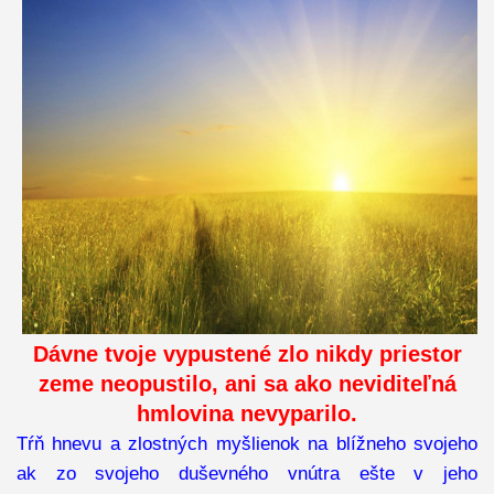
Dávne tvoje vypustené zlo nikdy priestor
zeme neopustilo, ani sa ako neviditeľná
hmlovina nevyparilo.
Tŕň hnevu a zlostných myšlienok na blížneho svojeho
ak zo svojeho duševného vnútra ešte v jeho