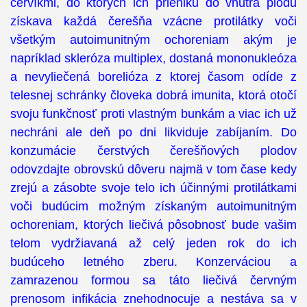
červíkmi, do ktorých ich prieniku do vnútra plodu
získava každá čerešňa vzácne protilátky voči
všetkým autoimunitným ochoreniam akým je
napríklad skleróza multiplex, dostaná mononukleóza
a nevyliečená borelióza z ktorej časom odíde z
telesnej schránky človeka dobrá imunita, ktorá otočí
svoju funkčnosť proti vlastným bunkám a viac ich už
nechráni ale deň po dni likviduje zabíjaním. Do
konzumácie čerstvých čerešňových plodov
odovzdajte obrovskú dôveru najmä v tom čase kedy
zrejú a zásobte svoje telo ich účinnými protilátkami
voči budúcim možným získaným autoimunitným
ochoreniam, ktorých liečivá pôsobnosť bude vašim
telom vydržiavaná až celý jeden rok do ich
budúceho letného zberu. Konzerváciou a
zamrazenou formou sa táto liečivá červným
prenosom infikácia znehodnocuje a nestáva sa v