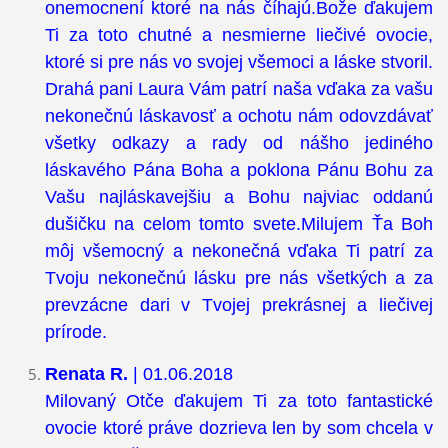
onemocnení ktoré na nás číhajú.Bože ďakujem
Ti za toto chutné a nesmierne liečivé ovocie,
ktoré si pre nás vo svojej všemoci a láske stvoril.
Drahá pani Laura Vám patrí naša vďaka za vašu
nekonečnú láskavosť a ochotu nám odovzdávať
všetky odkazy a rady od nášho jediného
láskavého Pána Boha a poklona Pánu Bohu za
Vašu najláskavejšiu a Bohu najviac oddanú
dušičku na celom tomto svete.Milujem Ťa Boh
môj všemocný a nekonečná vďaka Ti patrí za
Tvoju nekonečnú lásku pre nás všetkých a za
prevzácne dari v Tvojej prekrásnej a liečivej
prírode.
Renata R.
| 01.06.2018
Milovaný Otče ďakujem Ti za toto fantastické
ovocie ktoré práve dozrieva len by som chcela v