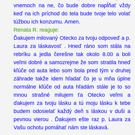
vnemoch na ne, čo bude dobre napĺňať vždy
keď na ich príchod do tela bude tvoje telo volať
túžbou ich konzumu. Amen.
Renata R. reaguje:
Ďakujem milovaný Otecko za tvoju odpoveď a p.
Laura za láskavosť . Hneď ráno som stála na
rebríku a jedla čerešne tak okolo 8.00 a boli
veľmi dobré a samozrejme že som stratila hneď
kľúče od auta lebo som bola pred tým v druhej
záhrade takže idem hľadať čo je u mňa úplne
normálne kľúče od auta hľadám stále je to so
mnou strašné milujem ťa Otecko veľmi a
ďakujem za tvoju lásku a tú moju lásku k tebe
budem odosielať každý deň s láskou v duši a
pevnou vierou . Ďakujem ešte raz p. Laura za
Vašu ochotu pomáhať nám ste láskavá.