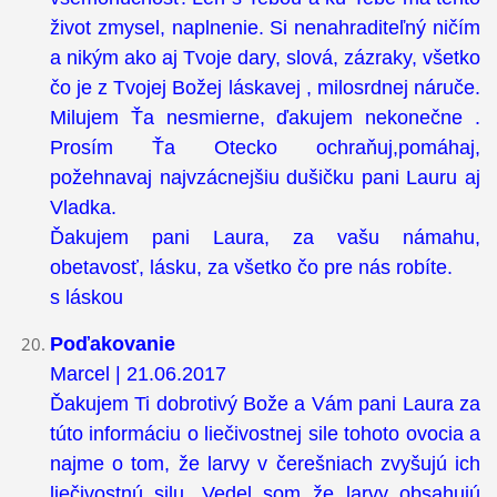
život zmysel, naplnenie. Si nenahraditeľný ničím
a nikým ako aj Tvoje dary, slová, zázraky, všetko
čo je z Tvojej Božej láskavej , milosrdnej náruče.
Milujem Ťa nesmierne, ďakujem nekonečne .
Prosím Ťa Otecko ochraňuj,pomáhaj,
požehnavaj najvzácnejšiu dušičku pani Lauru aj
Vladka.
Ďakujem pani Laura, za vašu námahu,
obetavosť, lásku, za všetko čo pre nás robíte.
s láskou
Poďakovanie
Marcel | 21.06.2017
Ďakujem Ti dobrotivý Bože a Vám pani Laura za
túto informáciu o liečivostnej sile tohoto ovocia a
najme o tom, že larvy v čerešniach zvyšujú ich
liečivostnú silu. Vedel som že larvy obsahujú