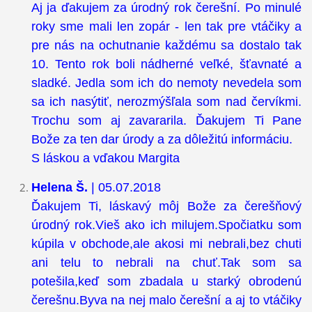
Aj ja ďakujem za úrodný rok čerešní. Po minulé
roky sme mali len zopár - len tak pre vtáčiky a
pre nás na ochutnanie každému sa dostalo tak
10. Tento rok boli nádherné veľké, šťavnaté a
sladké. Jedla som ich do nemoty nevedela som
sa ich nasýtiť, nerozmýšľala som nad červíkmi.
Trochu som aj zavararila. Ďakujem Ti Pane
Bože za ten dar úrody a za dôležitú informáciu.
S láskou a vďakou Margita
Helena Š.
| 05.07.2018
Ďakujem Ti, láskavý môj Bože za čerešňový
úrodný rok.Vieš ako ich milujem.Spočiatku som
kúpila v obchode,ale akosi mi nebrali,bez chuti
ani telu to nebrali na chuť.Tak som sa
potešila,keď som zbadala u starký obrodenú
čerešnu.Byva na nej malo čerešní a aj to vtáčiky