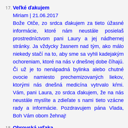
Veľké ďakujem
Miriam | 21.06.2017
Bože Otče, zo srdca ďakujem za tieto úžasné
informácie, ktoré nám neustále posielaš
prostredníctvom pani Laury a jej nádhernej
stránky. Ja vždycky žasnem nad tým, ako málo
niekedy stačí na to, aby sme sa vyhli kadejakým
ochoreniam, ktoré na nás v dnešnej dobe číhajú.
Či už je to nenápadná bylinka alebo chutné
ovocie namiesto prechemizovaných liekov,
ktorými nás dnešná medicína vytrvalo kŕmi.
Vám, pani Laura, zo srdca ďakujem, že na nás
neustále myslíte a zdieľate s nami tieto vzácne
rady a informácie. Pozdravujem pána Vlada,
Boh Vám obom žehnaj!
Obrovská vďaka