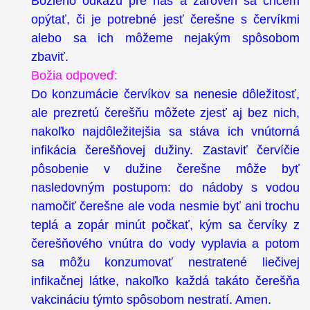
Božieho odkazu pre nás a zároveň sa chcem
opýtať, či je potrebné jesť čerešne s červíkmi
alebo sa ich môžeme nejakým spôsobom
zbaviť.
Božia odpoveď:
Do konzumácie červíkov sa nenesie dôležitosť,
ale prezretú čerešňu môžete zjesť aj bez nich,
nakoľko najdôležitejšia sa stáva ich vnútorná
infikácia čerešňovej dužiny. Zastaviť červíčie
pôsobenie v dužine čerešne môže byť
nasledovným postupom: do nádoby s vodou
namočiť čerešne ale voda nesmie byť ani trochu
teplá a zopár minút počkať, kým sa červíky z
čerešňového vnútra do vody vyplavia a potom
sa môžu konzumovať nestratené liečivej
infikačnej látke, nakoľko každá takáto čerešňa
vakcináciu týmto spôsobom nestratí. Amen.