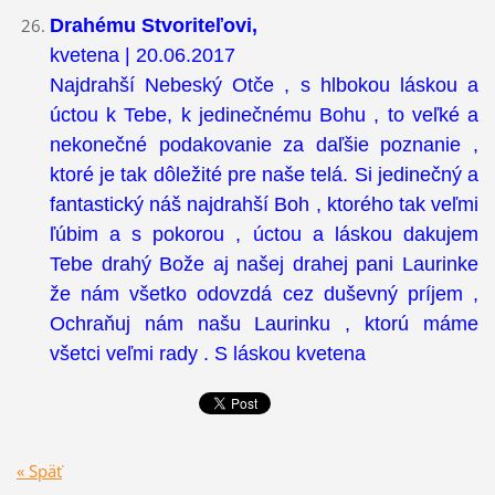
Drahému Stvoriteľovi,
kvetena | 20.06.2017
Najdrahší Nebeský Otče , s hlbokou láskou a
úctou k Tebe, k jedinečnému Bohu , to veľké a
nekonečné podakovanie za daľšie poznanie ,
ktoré je tak dôležité pre naše telá. Si jedinečný a
fantastický náš najdrahší Boh , ktorého tak veľmi
ľúbim a s pokorou , úctou a láskou dakujem
Tebe drahý Bože aj našej drahej pani Laurinke
že nám všetko odovzdá cez duševný príjem ,
Ochraňuj nám našu Laurinku , ktorú máme
všetci veľmi rady . S láskou kvetena
« Späť