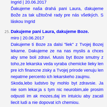
Ingrid | 20.06.2017
Ďakujeme naša drahá pani Laura, ďakujeme
Bože za tak užitočné rady pre nás všetkých. S
láskou Ingrid
Dakujeme pani Laura, dakujeme Boze.
miro | 20.06.2017
Dakujeme ti Boze za dalsi "liek" z Tvojej Bozej
lekarne. Dakujeme ze na nas myslis a chces
aby sme boli zdravi. Musis byt Boze smutny z
toho,ze lekarska veda vyraba chemicke lieky len
pre ich financne zisky a Tvojej prirode venuju len
nepatrne percento ich lekarskeho zaujmu.
Skoda,lebo ludstvo by mohlo byt zdravsie. Ja
nie som lekar,ja s tym nic neurobim,ale prosim
odpusti im ak mozes,daj im intuiciu aby zacali
liecit ludi a nie dopovat ich chemiou.