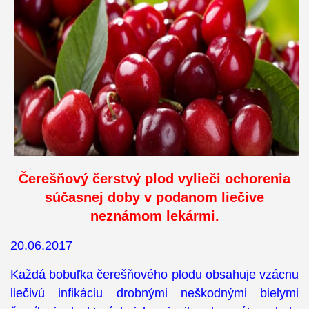
Čerešňový čerstvý plod vylieči ochorenia
súčasnej doby v podanom liečive
neznámom lekármi.
20.06.2017
Každá bobuľka čerešňového plodu obsahuje vzácnu
liečivú infikáciu drobnými neškodnými bielymi