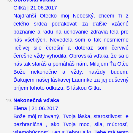
Gitka | 21.06.2017
Najdrahší Otecko moj Nebeský, chcem Ti z
celého srdca poďakovať za ďalšie vzácné
poznanie a radu na uchovanie zdravia tela pre
nás všetkých. Nevedela som o tak nesmierne
liečivej sile čerešní a doteraz som červivé
čerešne vždy vyhodila. Obrovská vďaka, že sa o
nás tak staráš a pomáháš nám. Milujem Ťa Otče
Bože nekonečne a vždy, navždy budem.
Ďakujem našej láskavej Laurinke za jej duševný
príjem tohoto odkazu. S láskou Gitka
Nekonečná vďaka
Elena | 21.06.2017
Bože môj milovaný, Tvoja láska, starostlivosť je
bezhraničná , ako Tvoja moc, sila, múdrosť,
všemohúcnosť. Len s Tebou a ku Tebe má tento