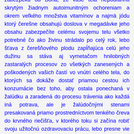
skrytým žiadnym autoimunitným ochoreniam a
okrem veľkého množstva vitamínov a najmä jódu
ktorý čerešne obsahujú doslova v megadávke jeho
obsahu zabezpečíte celému svojemu telu všetko
potrebné čo ako živinu strádalo po celý rok, lebo
šťava z čerešňového plodu zapĺňajúca celú jeho
dužinu sa stáva aj vymetačom hnilobných
zastaralých procesov zo všetkých zanesených a
poškodených vašich častí vo vnútri celého tela, do
ktorých sa dokáže dostať priamou cestou ich
konzumácie bez toho, aby ostala ponechaná v
žalúdku a zaradená do procesu trávenia ako každá
iná potrava, ale je žalúdočnými stenami
presakovaná priamo prostredníctvom tenkého čreva
do krvného riečišťa, v ktorého toku si začína robiť
svoju užitočnú ozdravovaciu prácu, lebo presne vie