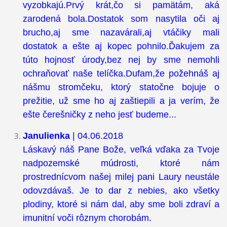
vyzobkajú.Prvý krát,čo si pamätám, aká
zarodená bola.Dostatok som nasytila oči aj
brucho,aj sme nazavárali,aj vtáčiky mali
dostatok a ešte aj kopec pohnilo.Ďakujem za
túto hojnosť úrody,bez nej by sme nemohli
ochraňovať naše telíčka.Dufam,že požehnáš aj
nášmu stromčeku, ktorý statočne bojuje o
prežitie, už sme ho aj zaštiepili a ja verím, že
ešte čerešničky z neho jesť budeme...
Janulienka
| 04.06.2018
Láskavý náš Pane Bože, veľká vďaka za Tvoje
nadpozemské múdrosti, ktoré nám
prostrednícvom našej milej pani Laury neustále
odovzdávaš. Je to dar z nebies, ako všetky
plodiny, ktoré si nám dal, aby sme boli zdraví a
imunitní voči rôznym chorobám.