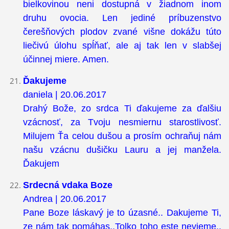
bielkovinou neni dostupná v žiadnom inom
druhu ovocia. Len jediné príbuzenstvo
čerešňových plodov zvané višne dokážu túto
liečivú úlohu spĺňať, ale aj tak len v slabšej
účinnej miere. Amen.
Ďakujeme
daniela | 20.06.2017
Drahý Bože, zo srdca Ti ďakujeme za ďalšiu
vzácnosť, za Tvoju nesmiernu starostlivosť.
Milujem Ťa celou dušou a prosím ochraňuj nám
našu vzácnu dušičku Lauru a jej manžela.
Ďakujem
Srdecná vdaka Boze
Andrea | 20.06.2017
Pane Boze láskavý je to úzasné.. Dakujeme Ti,
ze nám tak pomáhas..Tolko toho este nevieme..