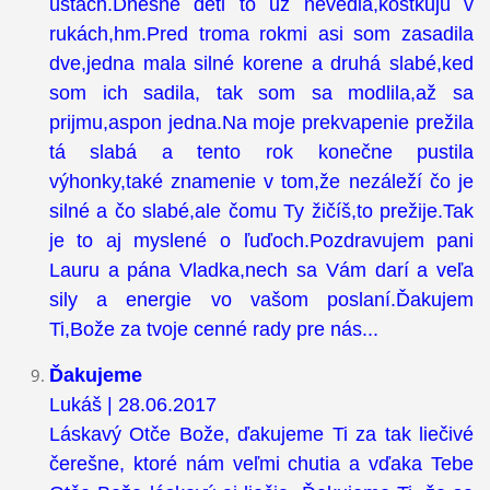
ústach.Dnešné deti to už nevedia,kostkujú v
rukách,hm.Pred troma rokmi asi som zasadila
dve,jedna mala silné korene a druhá slabé,ked
som ich sadila, tak som sa modlila,až sa
prijmu,aspon jedna.Na moje prekvapenie prežila
tá slabá a tento rok konečne pustila
výhonky,také znamenie v tom,že nezáleží čo je
silné a čo slabé,ale čomu Ty žičíš,to prežije.Tak
je to aj myslené o ľuďoch.Pozdravujem pani
Lauru a pána Vladka,nech sa Vám darí a veľa
sily a energie vo vašom poslaní.Ďakujem
Ti,Bože za tvoje cenné rady pre nás...
Ďakujeme
Lukáš | 28.06.2017
Láskavý Otče Bože, ďakujeme Ti za tak liečivé
čerešne, ktoré nám veľmi chutia a vďaka Tebe