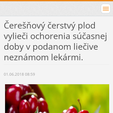
Čerešňový čerstvý plod
vylieči ochorenia súčasnej
doby v podanom liečive
neznámom lekármi.
01.06.2018 08:59