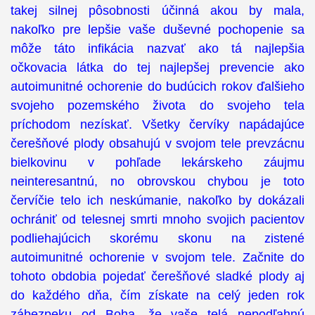
takej silnej pôsobnosti účinná akou by mala,
nakoľko pre lepšie vaše duševné pochopenie sa
môže táto infikácia nazvať ako tá najlepšia
očkovacia látka do tej najlepšej prevencie ako
autoimunitné ochorenie do budúcich rokov ďalšieho
svojeho pozemského života do svojeho tela
príchodom nezískať. Všetky červíky napádajúce
čerešňové plody obsahujú v svojom tele prevzácnu
bielkovinu v pohľade lekárskeho záujmu
neinteresantnú, no obrovskou chybou je toto
červíčie telo ich neskúmanie, nakoľko by dokázali
ochrániť od telesnej smrti mnoho svojich pacientov
podliehajúcich skorému skonu na zistené
autoimunitné ochorenie v svojom tele. Začnite do
tohoto obdobia pojedať čerešňové sladké plody aj
do každého dňa, čím získate na celý jeden rok
zábezpeku od Boha, že vaše telá nepodľahnú