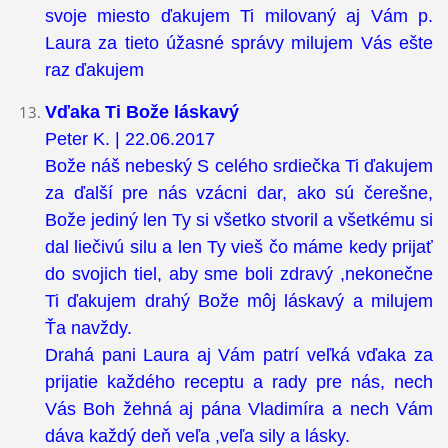
svoje miesto ďakujem Ti milovaný aj Vám p.
Laura za tieto úžasné správy milujem Vás ešte
raz ďakujem
Vďaka Ti Bože láskavý
Peter K. | 22.06.2017
Bože náš nebeský S celého srdiečka Ti ďakujem
za ďalší pre nás vzácni dar, ako sú čerešne,
Bože jediný len Ty si všetko stvoril a všetkému si
dal liečivú silu a len Ty vieš čo máme kedy prijať
do svojich tiel, aby sme boli zdravý ,nekonečne
Ti ďakujem drahý Bože môj láskavý a milujem
Ťa navždy.
Drahá pani Laura aj Vám patrí veľká vďaka za
prijatie každého receptu a rady pre nás, nech
Vás Boh žehná aj pána Vladimíra a nech Vám
dáva každý deň veľa ,veľa sily a lásky.