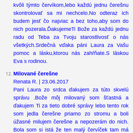
kvôli týmto červíkom,lebo každú jednu čerešnu
skontrolovať sa mi nechcelo.No odteraz ich
budem jesť čo najviac a bez toho,aby som do
nich pozerala.ĎakujemeTi Bože za každú jednu
radu od Teba za Tvoju starostlivosť o nás
všetkých.Srdečnà vďaka páni Laura za Vašu
pomoc a lásku,ktorou nás zahŕňate.S láskou
Eva s rodinou.
Milované čerešne
Renata R. | 23.06.2017
Pani Laura zo srdca ďakujem za túto skvelú
správu .Bože môj milovaný som šťastná a
ďakujem Ti za tieto dobré správy lebo tento rok
som jedla čerešne priamo zo stromu a boli
úžasné milujem čerešne a nepozerám do nich.
Bola som si istá že ten malý červíček tam má