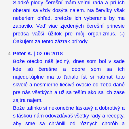
Sladké plody čerešní mám veľmi rada a pri ich
oberaní sa vždy dosýta najem. Na červíky však
neberiem ohľad, pretože ich vyberanie by ma
zabavilo. Veď viac zjedených čerešní prinesie
predsa väčší úžitok pre môj organizmus. :-)
Ďakujem za tento zázrak prírody.
Peter K.
| 02.06.2018
Bože otecko náš jediný, dnes som bol v sade
kde sú čerešne a dobre som sa ich
najedol,úplne ma to ťahalo ísť si natrhať toto
skvelé a nesmierne liečivé ovocie od Teba dané
pre nás všetkých a už sa teším ako sa ich zase
zajtra najem.
Bože tatinko si nekonečne láskavý a dobrotivý a
s láskou nám odovzdávaš všetky rady a recepty,
aby sme sa chránili od rôznych chorôb a