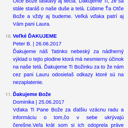
Otče Bože láskavý aj liečia. Ďakujeme Ti, že sa
stále staráš o naše duše a telá. Ľúbime Ťa Otče
Bože a vždy aj budeme. Veľká vďaka patrí aj
Vám pani Laura.
Veľké ĎAKUJEME
Peter B. | 26.06.2017
Ďakujeme náš Tatinko nebeský za nádherný
výklad o tejto plodine ktorá má nesmierny účinok
na naše telá. Ďakujeme Ti Božinku za to že nám
cez pani Lauru odosielaš odkazy ktoré sú na
nezaplatenie.
Ďakujeme Bože
Dominika | 25.06.2017
Vďaka Ti Pane Bože za ďalšiu vzácnu radu a
informáciu o tom,čo v sebe ukrývajú
čerešne.Veľa krát som si ich odoprela práve