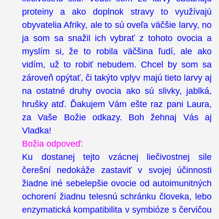
proteiny a ako doplnok stravy to využívajú
obyvatelia Afriky, ale to sú oveľa väčšie larvy, no
ja som sa snažil ich vybrať z tohoto ovocia a
myslím si, že to robila väčšina ľudí, ale ako
vidím, už to robiť nebudem. Chcel by som sa
zároveň opýtať, či takýto vplyv majú tieto larvy aj
na ostatné druhy ovocia ako sú slivky, jablká,
hrušky atď. Ďakujem Vám ešte raz pani Laura,
za Vaše Božie odkazy. Boh žehnaj Vás aj
Vladka!
Božia odpoveď:
Ku dostanej tejto vzácnej liečivostnej sile
čerešní nedokáže zastaviť v svojej účinnosti
žiadne iné sebelepšie ovocie od autoimunitných
ochorení žiadnu telesnú schránku človeka, lebo
enzymatická kompatibilita v symbióze s červičou