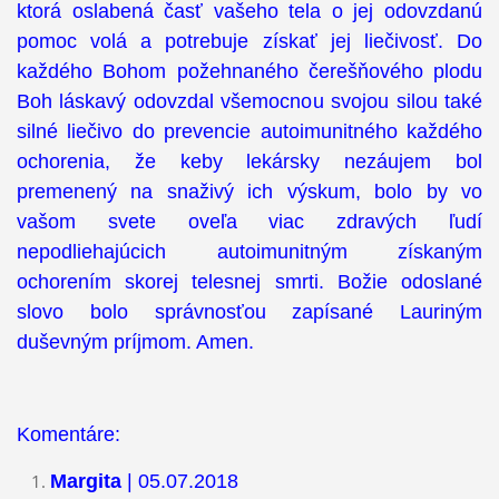
ktorá oslabená časť vašeho tela o jej odovzdanú
pomoc volá a potrebuje získať jej liečivosť. Do
každého Bohom požehnaného čerešňového plodu
Boh láskavý odovzdal všemocnou svojou silou také
silné liečivo do prevencie autoimunitného každého
ochorenia, že keby lekársky nezáujem bol
premenený na snaživý ich výskum, bolo by vo
vašom svete oveľa viac zdravých ľudí
nepodliehajúcich autoimunitným získaným
ochorením skorej telesnej smrti. Božie odoslané
slovo bolo správnosťou zapísané Lauriným
duševným príjmom. Amen.
Komentáre:
Margita
| 05.07.2018