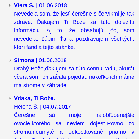
Viera S.
| 01.06.2018
Nevedela som, že jesť čerešne s červíkmi je tak
zdravé. Ďakujem Ti Bože za túto dôležitú
informáciu. Aj to, že obsahujú jód, som
nevedela. Ľúbim Ťa a pozdravujem všetkých,
ktorí fandia tejto stránke.
Simona
| 01.06.2018
Drahý Bože,ďakujem za túto cennú radu, akurát
včera som ich začala pojedat, nakoľko ich máme
ma strome v záhrade..
Vdaka, Ti Bože.
Helena Š. | 04.07.2017
Čerešne sú moje najobľúbenejšie
ovocie,ktorého sa neviem dojesť.Rovno zo
stromu,neumyté a odkostkované priamo v