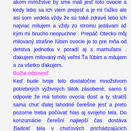
akom množstve by sme mali jesť toto ovocie a
kedy lebo sa ich viem prejesť a je mi ťažko ale
asi som vedela vždy že sú také zdravé lebo ich
najviac milujem a vždy zo stromu jedávam až
kým mi brucho neopuchne . Prepáč Otecko môj
milovaný strašne ľúbim ovocie je to pre mňa od
detstva jednotka v poradí aj s marhuľami .
ďakujem milovaný môj veľmi Ťa ľúbim a milujem
a za všetko ďakujem.
Božia odpoveď:
Keď bude tvoje telo dostatočne množstvom
potrebných výživných látok zásobené, samo ti
odpovie že má tohoto ovocia dosť a ty stratíš
sama chuť ďalej lahodné čerešne jesť a preto
pozorne treba počúvať hlas aj svojeho tela. Do
konzumácie čerešní najlepší čas dostáva
žiadosť tela v chuťových prichádzajúcich