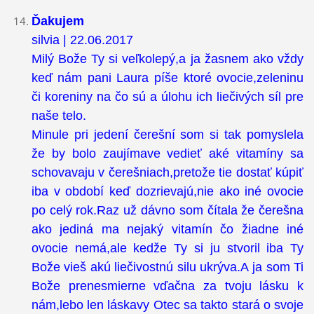
Ďakujem
silvia | 22.06.2017
Milý Bože Ty si veľkolepý,a ja žasnem ako vždy
keď nám pani Laura píše ktoré ovocie,zeleninu
či koreniny na čo sú a úlohu ich liečivých síl pre
naše telo.
Minule pri jedení čerešní som si tak pomyslela
že by bolo zaujímave vedieť aké vitamíny sa
schovavaju v čerešniach,pretože tie dostať kúpiť
iba v období keď dozrievajú,nie ako iné ovocie
po celý rok.Raz už dávno som čítala že čerešna
ako jediná ma nejaký vitamín čo žiadne iné
ovocie nemá,ale kedže Ty si ju stvoril iba Ty
Bože vieš akú liečivostnú silu ukrýva.A ja som Ti
Bože prenesmierne vďačna za tvoju lásku k
nám,lebo len láskavy Otec sa takto stará o svoje