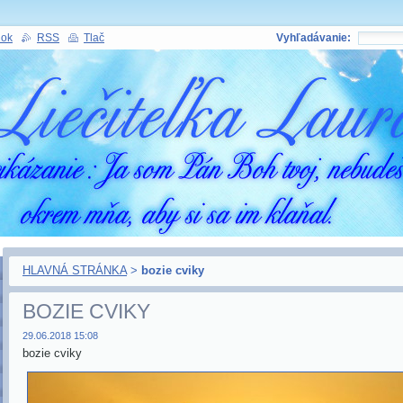
nok
RSS
Tlač
Vyhľadávanie:
HLAVNÁ STRÁNKA
>
bozie cviky
BOZIE CVIKY
29.06.2018 15:08
bozie cviky