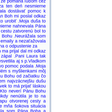
né že pomáha ľuďom cez
za ten deń nesmierne
ala dostávať pomoc k
án Boh mi poslal odkaz
o urobiť .Moja duša to
smierne nahnevala Pána
cestu zatvorenú bol to
 k Bohu .Neurážala som
 emaily a nezaťažovala
ha o odpustenie za
ma prijal dal mi odkaz
ý zápal .Pani Laura tak
svetlila aj s p.Vladkom
avo pomoc podala .Moja
blém s myšlienkami môj
nu Bohu od začiatku čo
zem najvzácnejšiu dušu
vek to má prijať láskou
 .Kto neverí Pánu Bohu
kdy nenútila je to na
apu otvorenej cesty a
pre mňa šokova situácia
vala som Pána Boha a