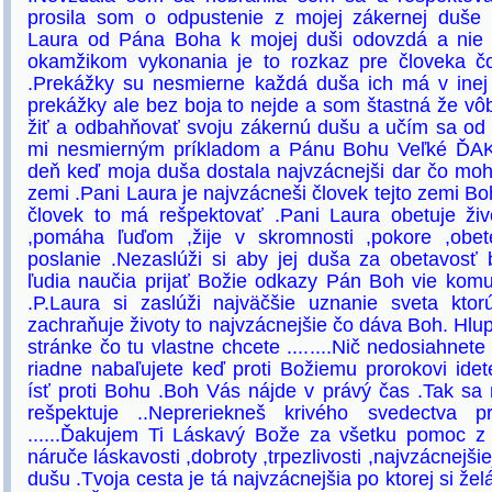
prosila som o odpustenie z mojej zákernej duše
Laura od Pána Boha k mojej duši odovzdá a nie 
okamžikom vykonania je to rozkaz pre človeka č
.Prekážky su nesmierne každá duša ich má v ine
prekážky ale bez boja to nejde a som štastná že v
žiť a odbahňovať svoju zákernú dušu a učím sa od 
mi nesmierným príkladom a Pánu Bohu Veľké ĎA
deň keď moja duša dostala najvzácnejši dar čo mohl
zemi .Pani Laura je najvzácneši človek tejto zemi Bo
človek to má rešpektovať .Pani Laura obetuje živ
,pomáha ľuďom ,žije v skromnosti ,pokore ,obet
poslanie .Nezaslúži si aby jej duša za obetavosť
ľudia naučia prijať Božie odkazy Pán Boh vie komu
.P.Laura si zaslúži najväčšie uznanie sveta kto
zachraňuje životy to najvzácnejšie čo dáva Boh. Hlup
stránke čo tu vlastne chcete ........Nič nedosiahne
riadne nabaľujete keď proti Božiemu prorokovi ide
ísť proti Bohu .Boh Vás nájde v právý čas .Tak sa
rešpektuje ..Nepreriekneš krivého svedectva p
......Ďakujem Ti Láskavý Bože za všetku pomoc z 
náruče láskavosti ,dobroty ,trpezlivosti ,najvzácnejšie
dušu .Tvoja cesta je tá najvzácnejšia po ktorej si že