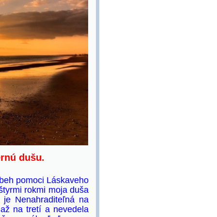
ernú dušu.
príbeh pomoci Láskaveho
štyrmi rokmi moja duša
á je Nenahraditeľná na
až na tretí a nevedela