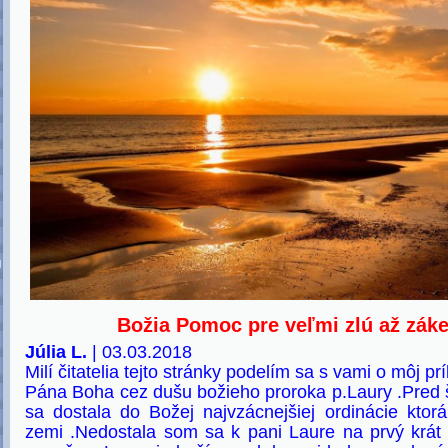
U
Božia Pomoc pre veľmi zlú až zák
Júlia L.
| 03.03.2018
Milí čitatelia tejto stránky podelím sa s vami o môj 
Pána Boha cez dušu božieho proroka p.Laury .Pred 
sa dostala do Božej najvzácnejšiej ordinácie ktor
zemi .Nedostala som sa k pani Laure na prvý krát 