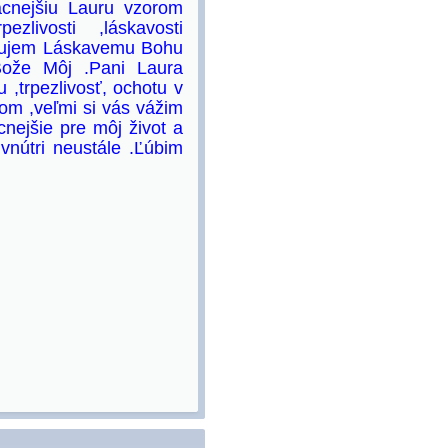
cnejšiu Lauru vzorom
ezlivosti ,láskavosti
Ďakujem Láskavemu Bohu
ože Môj .Pani Laura
,trpezlivosť, ochotu v
om ,veľmi si vás vážim
cnejšie pre môj život a
vnútri neustále .Ľúbim