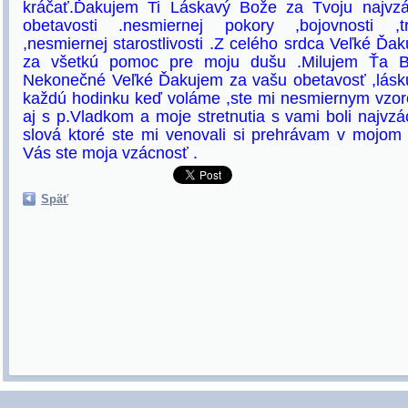
kráčať.Ďakujem Ti Láskavý Bože za Tvoju najvzá
obetavosti .nesmiernej pokory ,bojovnosti ,trp
,nesmiernej starostlivosti .Z celého srdca Veľké 
za všetkú pomoc pre moju dušu .Milujem Ťa B
Nekonečné Veľké Ďakujem za vašu obetavosť ,lásku 
každú hodinku keď voláme ,ste mi nesmiernym vzor
aj s p.Vladkom a moje stretnutia s vami boli najvzá
slová ktoré ste mi venovali si prehrávam v mojom 
Vás ste moja vzácnosť .
Späť