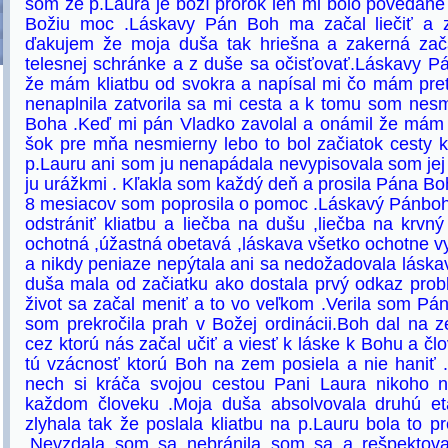
som že p.Laura je boží prorok len mi bolo poveda
Božiu moc .Láskavy Pán Boh ma začal liečiť a 
ďakujem že moja duša tak hriešna a zakerná zač
telesnej schránke a z duše sa očisťovať.Láskavy P
že mám kliatbu od svokra a napísal mi čo mám pret
nenaplnila zatvorila sa mi cesta a k tomu som ne
Boha .Keď mi pán Vladko zavolal a onámil že mám 
šok pre mňa nesmierny lebo to bol začiatok cesty
p.Lauru ani som ju nenapádala nevypisovala som jej
ju urážkmi . Kľakla som každý deň a prosila Pána Bo
8 mesiacov som poprosila o pomoc .Láskavý Pánboh 
odstrániť kliatbu a liečba na dušu ,liečba na krvn
ochotná ,úžastná obetavá ,láskava všetko ochotne vy
a nikdy peniaze nepýtala ani sa nedožadovala lásk
duša mala od začiatku ako dostala prvý odkaz pro
život sa začal meniť a to vo veľkom .Verila som Pá
som prekročila prah v Božej ordinácii.Boh dal na 
cez ktorú nás začal učiť a viesť k láske k Bohu a člo
tú vzácnosť ktorú Boh na zem posiela a nie haniť
nech si kráča svojou cestou Pani Laura nikoho ni
každom človeku .Moja duša absolvovala druhú et
zlyhala tak že poslala kliatbu na p.Lauru bola to 
.Nevzdala som sa nebránila som sa a rešpekto