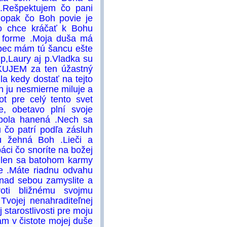
 .Rešpektujem čo pani
opak čo Boh povie je
o chce kráčať k Bohu
j forme .Moja duša má
ôbec mám tú šancu ešte
p,Laury aj p.Vladka su
KUJEM za ten úžastný
a kedy dostať na tejto
h ju nesmierne miluje a
ot pre celý tento svet
e, obetavo plní svoje
 bola hanená .Nech sa
 čo patrí podľa zásluh
rú žehná Boh .Lieči a
áci čo snoríte na božej
te len sa batohom karmy
te .Máte riadnu odvahu
 nad sebou zamyslite a
roti bližnému svojmu
Tvojej nenahraditeľnej
j starostlivosti pre moju
lám v čistote mojej duše