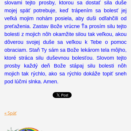
slovami tejto prosby, ktorou sa dostať sila duše
mojej späť potrebuje, keď trápením sa bolesť jej
veľká mojim nohám posiela, aby duši odľahčili od
preťaženia. Zastav Bože vrúcne Ťa prosím silu tejto
bolesti z mojich nôh okamžite silou tak veľkou, akou
dôverou svojej duše sa veľkou k Tebe o pomoc
obraciam. Staň Ty sám sa Bože lekárom tela môjho,
ktoré stráca silu duševnou bolesťou. Slovom tejto
prosby každý deň Bože stápaj silu bolesti nôh
mojich tak rýchlo, ako sa rýchlo dokáže topiť sneh
pod lúčmi slnka. Amen.
« Späť