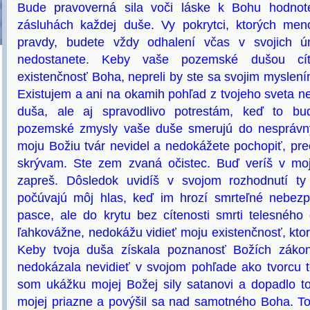
Bude pravoverná sila voči láske k Bohu hodn
zásluhách každej duše. Vy pokrytci, ktorých me
pravdy, budete vždy odhalení včas v svojich ú
nedostanete. Keby vaše pozemské dušou cíte
existenčnosť Boha, nepreli by ste sa svojim myslení
Existujem a ani na okamih pohľad z tvojeho sveta n
duša, ale aj spravodlivo potrestám, keď to bu
pozemské zmysly vaše duše smerujú do nesprávnyc
moju Božiu tvár nevidel a nedokážete pochopiť, p
skrývam. Ste zem zvaná očistec. Buď veríš v moju
zapreš. Dôsledok uvidíš v svojom rozhodnutí ty
počúvajú môj hlas, keď im hrozí smrteľné nebezp
pasce, ale do krytu bez cítenosti smrti telesnéh
ľahkovážne, nedokážu vidieť moju existenčnosť, kto
Keby tvoja duša získala poznanosť Božích zákoni
nedokázala nevidieť v svojom pohľade ako tvorcu 
som ukážku mojej Božej sily satanovi a dopadlo to
mojej priazne a povýšil sa nad samotného Boha. To