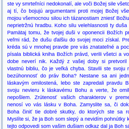
ste vy smrteľníci nedokonalí, ale voči Božej sile vše
aj tí, čo bojujú argumentami proti mojej Božej vš
mojou všemocnou silou ich tázanostiam zniesť Božiu
neprietržnú hradbu. Koho silu velehlasnosti ty duš
Pamätaj tomu, že tvojej duši v oponencii Božích p
veľmi rád, že dušu ďalšiu do svojej moci získal. Preč
kréda sú v mnohej pravde pre vás znatateľné a poc
písala biblická kniha Božích právd, verili všetci a 
dobe neverí nik. Každý z vašej doby si pretvoril
vlastnú bibliu, čo je veľká chyba. Stavili ste svoju
bezúhonnosť do práv Boha? Nestane sa ani je
láskavým omilostená, lebo ste zapredali pravdu B
svoju nevieru k láskavému Bohu a verte, že omi
nepošlem. Zrútenosť vašich charakterov v prem
nenosí vo vás lásku v Boha. Zamyslite sa, či dok
Boha činiť tie dobré skutky, do ktorých ste sa r
Myslíte si, že ja Boh som slepý a nevidím pohnútky 
tejto odpovedi som vašim dušiam odkaz dal ja Boh 