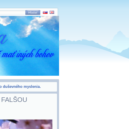
Hľadať
ho duševného myslenia.
 FALŠOU