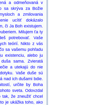
otená a odmeňovaná v
no sa skrýva za Božie
mysloch a zmilovania
nie ucítiť dokázalo
m, či Ja Boh existujem.
euberiem. Milujem ťa ty
deš potrebovať. Vaše
h teórií. Nikto z vás
rečo sa vašemu pohľadu
 existenciu, alebo ju
 duša sama. Zvieratá
ečie a utekajú do nie
o dotyku. Vaše duše sú
rá nad ich dušami bdie.
tostí, určite by Boha
tohoto sveta. Odovzdal
 tak, že zneužiť chcel
to je ukážka toho, ako