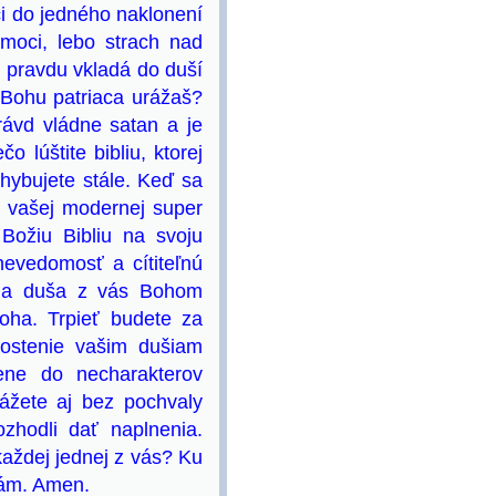
tci do jedného naklonení
emoci, lebo strach nad
 pravdu vkladá do duší
a Bohu patriaca urážaš?
rávd vládne satan a je
o lúštite bibliu, ktorej
hybujete stále. Keď sa
vo vašej modernej super
 Božiu Bibliu na svoju
 nevedomosť a cítiteľnú
dna duša z vás Bohom
oha. Trpieť budete za
lostenie vašim dušiam
ene do necharakterov
ážete aj bez pochvaly
ozhodli dať naplnenia.
každej jednej z vás? Ku
sám. Amen.