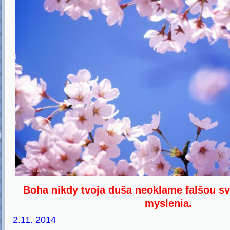
U
Boha nikdy tvoja duša neoklame falšou s
myslenia.
2.11. 2014